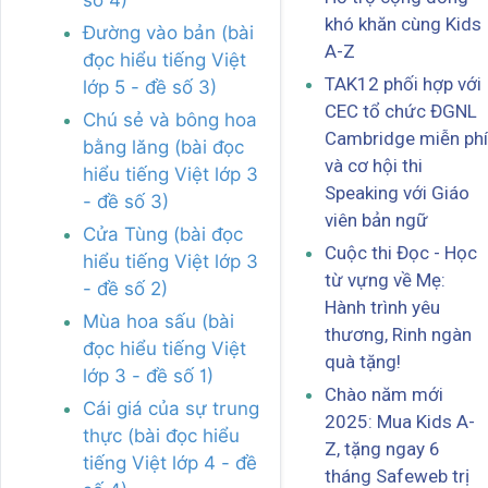
khó khăn cùng Kids
Đường vào bản (bài
A-Z
đọc hiểu tiếng Việt
TAK12 phối hợp với
lớp 5 - đề số 3)
CEC tổ chức ĐGNL
Chú sẻ và bông hoa
Cambridge miễn phí
bằng lăng (bài đọc
và cơ hội thi
hiểu tiếng Việt lớp 3
Speaking với Giáo
- đề số 3)
viên bản ngữ
Cửa Tùng (bài đọc
Cuộc thi Đọc - Học
hiểu tiếng Việt lớp 3
từ vựng về Mẹ:
- đề số 2)
Hành trình yêu
Mùa hoa sấu (bài
thương, Rinh ngàn
đọc hiểu tiếng Việt
quà tặng!
lớp 3 - đề số 1)
Chào năm mới
Cái giá của sự trung
2025: Mua Kids A-
thực (bài đọc hiểu
Z, tặng ngay 6
tiếng Việt lớp 4 - đề
tháng Safeweb trị