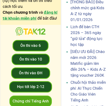
(tự) học thêm và ôn thi theo
[THÔNG BÁO] Điều
cách tối ưu.
chỉnh mức giá Kids
Chọn chương trình
và
đăng kí
A-Z từ ngày
tài khoản miễn phí
để bắt đầu!
01/01/2026
Lịch để bàn CTH
2026 – 365 ngày
“giữ lửa” động lực
học tập
Ôn thi vào 6
[SIÊU ƯU ĐÃI] Chào
năm mới 2026:
Ôn thi vào 10
Matific giảm lên
đến 26% – Kids A-Z
Ôn thi vào ĐH
tặng voucher 260K
Chuỗi hội thảo miễn
Học tốt lớp 2-12
phí: AI Thực Chiến
Cho Giáo Viên
Tiếng Anh
Chứng chỉ Tiếng Anh