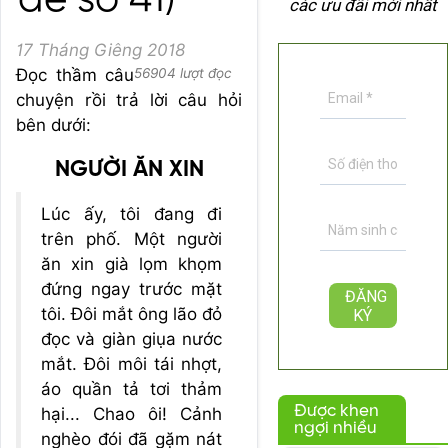
đề số 41)
các ưu đãi mới nhất
17 Tháng Giêng 2018
Đọc thầm câu
56904 lượt đọc
chuyện rồi trả lời câu hỏi
bên dưới:
NGƯỜI ĂN XIN
Lúc ấy, tôi đang đi
trên phố. Một người
ăn xin già lọm khọm
đứng ngay trước mặt
tôi. Đôi mắt ông lão đỏ
đọc và giàn giụa nước
mắt. Đôi môi tái nhợt,
áo quần tả tơi thảm
Được khen
hại... Chao ôi! Cảnh
ngợi nhiều
nghèo đói đã gặm nát