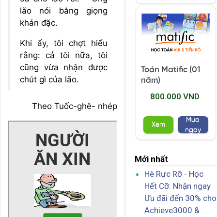
lão nói bằng giọng
khản đặc.
Khi ấy, tôi chợt hiểu
rằng: cả tôi nữa, tôi
cũng vừa nhận được
Toán Matific (01
chút gì của lão.
năm)
800.000 VND
Theo Tuốc-ghê- nhép
Mua
Xem
ngay
Mới nhất
Hè Rực Rỡ - Học
Hết Cỡ: Nhận ngay
Ưu đãi đến 30% cho
Achieve3000 &