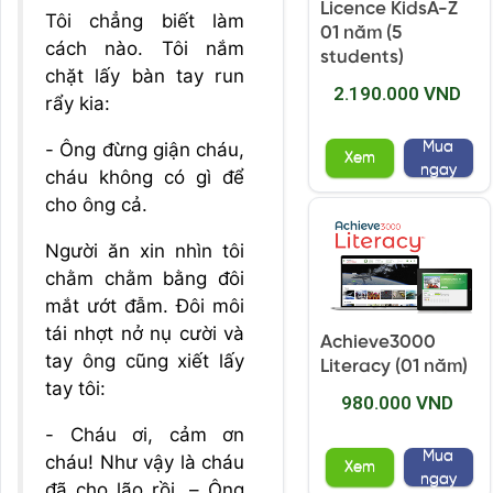
Licence KidsA-Z
Tôi chẳng biết làm
01 năm (5
cách nào. Tôi nắm
students)
chặt lấy bàn tay run
2.190.000 VND
rẩy kia:
Mua
- Ông đừng giận cháu,
Xem
ngay
cháu không có gì để
cho ông cả.
Người ăn xin nhìn tôi
chằm chằm bằng đôi
mắt ướt đẫm. Đôi môi
tái nhợt nở nụ cười và
Achieve3000
tay ông cũng xiết lấy
Literacy (01 năm)
tay tôi:
980.000 VND
- Cháu ơi, cảm ơn
Mua
cháu! Như vậy là cháu
Xem
ngay
đã cho lão rồi. – Ông