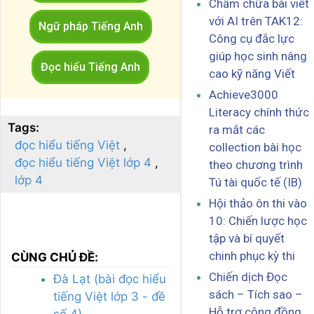
Chấm chữa bài viết
với AI trên TAK12:
Ngữ pháp Tiếng Anh
Công cụ đắc lực
giúp học sinh nâng
Đọc hiểu Tiếng Anh
cao kỹ năng Viết
Achieve3000
Literacy chính thức
Tags:
ra mắt các
đọc hiểu tiếng Việt
collection bài học
đọc hiểu tiếng Việt lớp 4
theo chương trình
lớp 4
Tú tài quốc tế (IB)
Hội thảo ôn thi vào
10: Chiến lược học
tập và bí quyết
chinh phục kỳ thi
CÙNG CHỦ ĐỀ:
Chiến dịch Đọc
Đà Lạt (bài đọc hiểu
sách – Tích sao –
tiếng Việt lớp 3 - đề
Hỗ trợ cộng đồng
số 4)