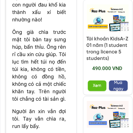
con người đau khổ kia
thành xấu xí biết
nhường nào!
Ông già chìa trước
Tài khoản KidsA-Z
mặt tôi bàn tay sưng
01 năm (1 student
húp, bẩn thỉu. Ông rên
trong licence 5
rỉ cầu xin cứu giúp. Tôi
students)
lục tìm hết túi nọ đến
490.000 VND
túi kia, không có tiền,
không có đồng hồ,
Mua
không có cả một chiếc
Xem
ngay
khăn tay. Trên người
tôi chẳng có tài sản gì.
Người ăn xin vẫn đợi
tôi. Tay vẫn chìa ra,
run lẩy bẩy.