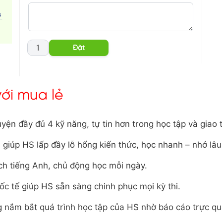
với mua lẻ
uyện đầy đủ 4 kỹ năng, tự tin hơn trong học tập và giao t
a giúp HS lấp đầy lỗ hổng kiến thức, học nhanh – nhớ lâu
ch tiếng Anh, chủ động học mỗi ngày.
ốc tế giúp HS sẵn sàng chinh phục mọi kỳ thi.
g nắm bắt quá trình học tập của HS nhờ báo cáo trực qu