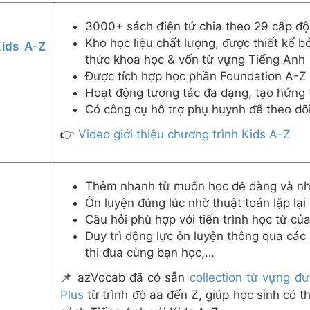
3000+ sách điện tử chia theo 29 cấp độ
Kho học liệu chất lượng, được thiết kế bở
ids A-Z
thức khoa học & vốn từ vựng Tiếng Anh
Được tích hợp học phần Foundation A-Z 
Hoạt động tương tác đa dạng, tạo hứng 
Có công cụ hỗ trợ phụ huynh để theo dõi 
👉
Video giới thiệu chương trình Kids A-Z
Thêm nhanh từ muốn học dễ dàng và n
Ôn luyện đúng lúc nhờ thuật toán lặp lạ
Câu hỏi phù hợp với tiến trình học từ củ
Duy trì động lực ôn luyện thông qua các 
thi đua cùng bạn học,…
📌 azVocab đã có sẵn
collection từ vựng đ
Plus
từ trình độ aa đến Z, giúp học sinh có t