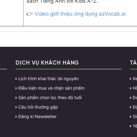
sách Tiếng Anh với Kids A-Z.
👉
Video giới thiệu ứng dụng azVocab.ai
DỊCH VỤ KHÁCH HÀNG
TÀ
Lịch trình khai thác tài nguyên
X
Điều kiện mua và nhận sản phẩm
H
Sản phẩm chọn lọc theo độ tuổi
Đ
Câu hỏi thường gặp
Đị
Đăng kí Newsletter
G
Yê