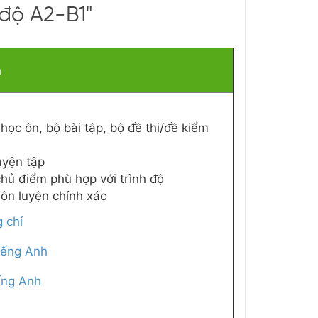
 độ A2-B1"
ả
học ôn, bộ bài tập, bộ đề thi/đề kiểm
luyện tập
hủ điểm phù hợp với trình độ
ôn luyện chính xác
g chỉ
iếng Anh
iếng Anh