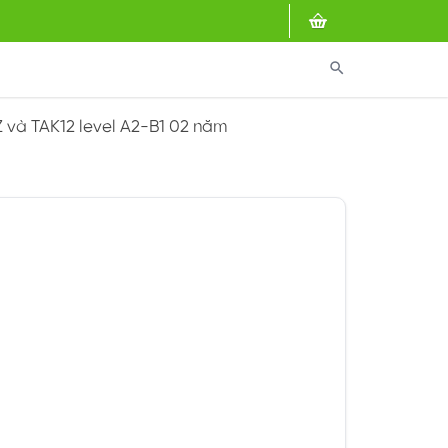
search
Z và TAK12 level A2-B1 02 năm