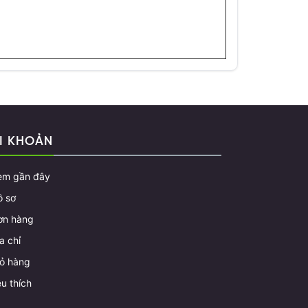
I KHOẢN
em gần đây
ồ sơ
ơn hàng
a chỉ
iỏ hàng
u thích