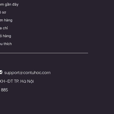
em gần đây
ồ sơ
ơn hàng
a chỉ
iỏ hàng
u thích
support@contuhoc.com
 KH-ĐT TP. Hà Nội
 885