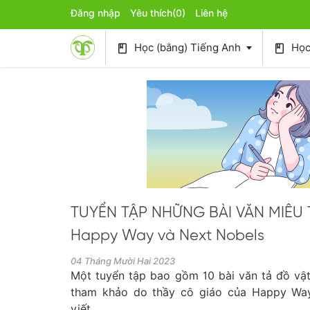
Đăng nhập
Yêu thích
(0)
Liên hệ
Học (bằng) Tiếng Anh
Học 
book
book
TUYỂN TẬP NHỮNG BÀI VĂN MIÊU 
Happy Way và Next Nobels
04 Tháng Mười Hai 2023
Một tuyển tập bao gồm 10 bài văn tả đồ vật,
tham khảo do thầy cô giáo của Happy Wa
viết.