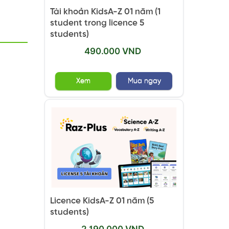
Tài khoản KidsA-Z 01 năm (1
student trong licence 5
students)
490.000 VND
Xem
Mua ngay
Licence KidsA-Z 01 năm (5
students)
2.190.000 VND