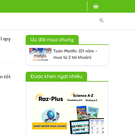
search
 I spy
Ưu đãi mua chung
Toán Matific (01 năm -
mua từ 2 tài khoản)
Được khen ngợi nhiều
n tốt