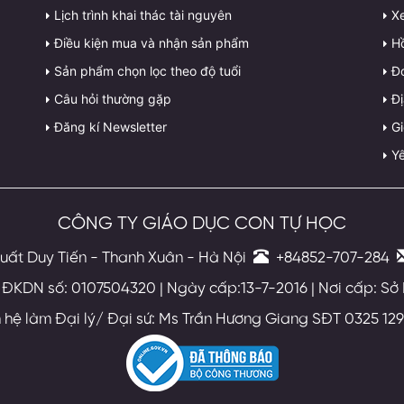
Lịch trình khai thác tài nguyên
X
Điều kiện mua và nhận sản phẩm
H
Sản phẩm chọn lọc theo độ tuổi
Đ
Câu hỏi thường gặp
Đị
Đăng kí Newsletter
G
Yê
CÔNG TY GIÁO DỤC CON TỰ HỌC
uất Duy Tiến - Thanh Xuân - Hà Nội
+84852-707-284
ĐKDN số: 0107504320 | Ngày cấp:13-7-2016 | Nơi cấp: Sở
n hệ làm Đại lý/ Đại sứ: Ms Trần Hương Giang SĐT 0325 129