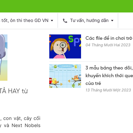
tốt, ôn thi theo GD VN
Tư vấn, hướng dẫn
phone
Các file để in chơi trò
04 Tháng Mười Hai 2023
3 mẫu bảng theo dõi,
khuyến khích thói que
của trẻ
13 Tháng Mười Một 2023
TẢ HAY từ
 con vật, cây cối
y và Next Nobels