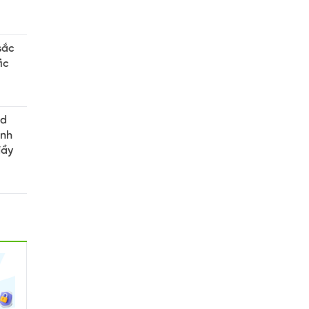
sắc
ic
ad
ình
đầy