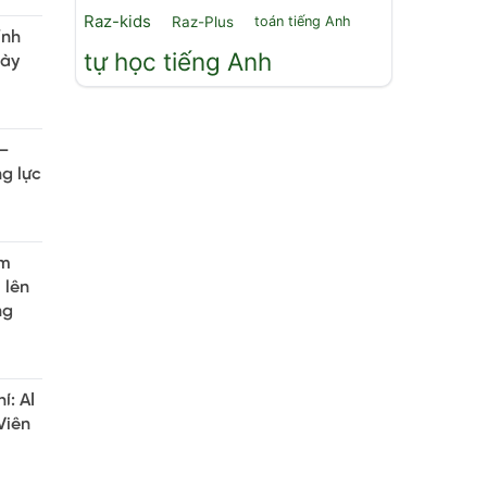
Raz-kids
Raz-Plus
toán tiếng Anh
ỉnh
tự học tiếng Anh
gày
 –
ng lực
ăm
 lên
ng
í: AI
Viên