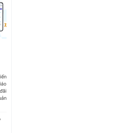
iến
iáo
đãi
uản
o