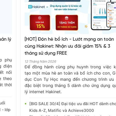
ản lý
[HOT] Đón hè bổ ích - Lướt mạng an toàn
cùng Hakinet: Nhận ưu đãi giảm 15% & 3
tháng sử dụng FREE
úp phụ
12 Tháng Năm 2026
g điện
Để đồng hành cùng phụ huynh trong việc k
ết nối
tạo một mùa hè an toàn và bổ ích cho con, G
ẹ theo
dục Con Tự Học mang đến chương trình ưu 
t thời
đặc biệt trong tháng 5 dành cho ứng dụng q
lý internet Hakinet.
uổi
[BIG SALE 30/4] Đại tiệc ưu đãi HOT dành ch
 - lớp
Kids A-Z, Matific và Achieve3000