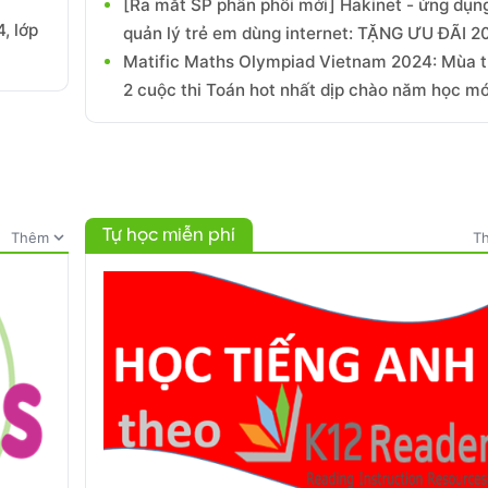
[Ra mắt SP phân phối mới] Hakinet - ứng dụn
, lớp
quản lý trẻ em dùng internet: TẶNG ƯU ĐÃI 
Matific Maths Olympiad Vietnam 2024: Mùa 
2 cuộc thi Toán hot nhất dịp chào năm học mớ
Tự học miễn phí
expand_more
Thêm
T