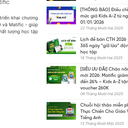
fic
[THÔNG BÁO] Điều ch
mức giá Kids A-Z từ n
triển khai chương
01/01/2026
 và Matific - giúp
22 Tháng Mười Hai 2025
hất lượng học tập
Lịch để bàn CTH 2026
365 ngày “giữ lửa” độ
học tập
18 Tháng Mười Hai 2025
[SIÊU ƯU ĐÃI] Chào n
mới 2026: Matific giảm
đến 26% – Kids A-Z tặ
voucher 260K
08 Tháng Mười Hai 2025
Chuỗi hội thảo miễn ph
Thực Chiến Cho Giáo 
Tiếng Anh
13 Tháng Mười Một 2025