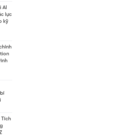
 AI
ắc lực
o kỹ
chính
tion
rình
bí
i
 Tích
ng
Z