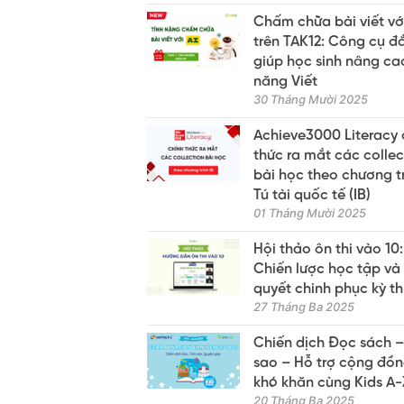
Chấm chữa bài viết với
trên TAK12: Công cụ đ
giúp học sinh nâng ca
năng Viết
30 Tháng Mười 2025
Achieve3000 Literacy 
thức ra mắt các collec
bài học theo chương t
Tú tài quốc tế (IB)
01 Tháng Mười 2025
Hội thảo ôn thi vào 10:
Chiến lược học tập và 
quyết chinh phục kỳ th
27 Tháng Ba 2025
Chiến dịch Đọc sách –
sao – Hỗ trợ cộng đồ
khó khăn cùng Kids A-
20 Tháng Ba 2025