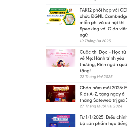
TAK12 phối hợp với CE
chức ĐGNL Cambridg
miễn phí và cơ hội thi
Speaking với Giáo viê
ngữ
19 Tháng Ba 2025
Cuộc thi Đọc - Học từ
về Mẹ: Hành trình yêu
thương, Rinh ngàn qu
tặng!
22 Tháng Hai 2025
Chào năm mới 2025: 
Kids A-Z, tặng ngay 6
tháng Safeweb trị giá
27 Tháng Mười Hai 2024
Từ 1/1/2025: Điều chỉn
bộ sản phẩm học tiến