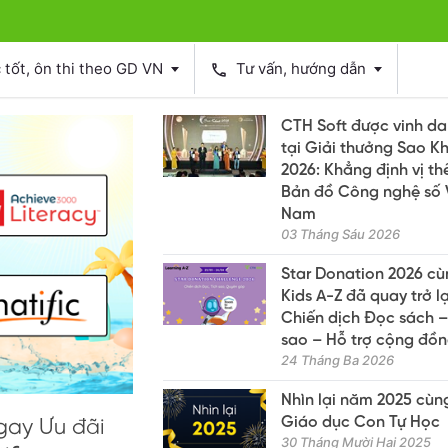
tốt, ôn thi theo GD VN
Tư vấn, hướng dẫn
phone
CTH Soft được vinh d
tại Giải thưởng Sao K
2026: Khẳng định vị th
Bản đồ Công nghệ số 
Nam
03 Tháng Sáu 2026
Star Donation 2026 c
Kids A-Z đã quay trở lạ
Chiến dịch Đọc sách –
sao – Hỗ trợ cộng đồ
24 Tháng Ba 2026
Nhìn lại năm 2025 cùn
Giáo dục Con Tự Học
gay Ưu đãi
30 Tháng Mười Hai 2025