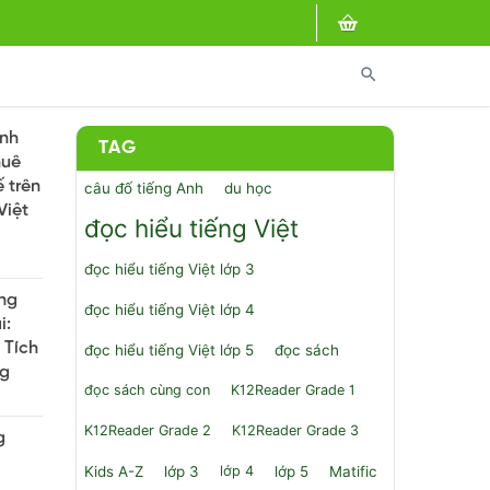
search
anh
TAG
huê
ế trên
câu đố tiếng Anh
du học
Việt
đọc hiểu tiếng Việt
đọc hiểu tiếng Việt lớp 3
ùng
đọc hiểu tiếng Việt lớp 4
i:
 Tích
đọc hiểu tiếng Việt lớp 5
đọc sách
ng
đọc sách cùng con
K12Reader Grade 1
K12Reader Grade 2
K12Reader Grade 3
g
Kids A-Z
lớp 3
lớp 4
lớp 5
Matific