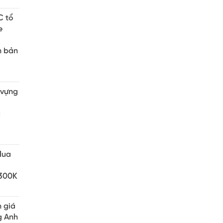
C tổ
e
n bản
 vựng
à
Mua
 300K
h giá
g Anh