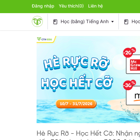
Đăng nhập
Yêu thích
(0)
Liên hệ
Học (bằng) Tiếng Anh
Học 
book
book
Hè Rực Rỡ - Học Hết Cỡ: Nhận n