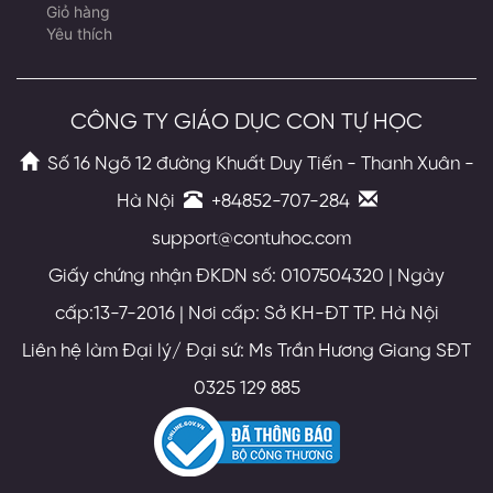
Giỏ hàng
Yêu thích
CÔNG TY GIÁO DỤC CON TỰ HỌC
Số 16 Ngõ 12 đường Khuất Duy Tiến - Thanh Xuân -
Hà Nội
+84852-707-284
support@contuhoc.com
Giấy chứng nhận ĐKDN số: 0107504320 | Ngày
cấp:13-7-2016 | Nơi cấp: Sở KH-ĐT TP. Hà Nội
Liên hệ làm Đại lý/ Đại sứ: Ms Trần Hương Giang SĐT
0325 129 885