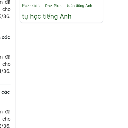
om đã
Raz-kids
Raz-Plus
toán tiếng Anh
t cho
tự học tiếng Anh
5/36.
& các
om đã
t cho
4/36.
& các
om đã
t cho
2/36.