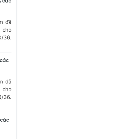
& các
om đã
t cho
0/36.
 các
om đã
t cho
9/36.
 các