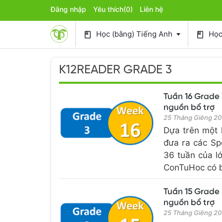
Đăng nhập
Yêu thích
(0)
Liên hệ
Học (bằng) Tiếng Anh
Học 
book
book
K12READER GRADE 3
Tuần 16 Grade 
nguồn bổ trợ
25 Tháng Giêng 20
Dựa trên một 
đưa ra các Sp
36 tuần của l
ConTuHoc có bổ
Tuần 15 Grade 
nguồn bổ trợ
25 Tháng Giêng 20