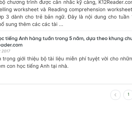
bộ chương trình được cân nhắc kỹ càng, K12Reader.c
elling worksheet và Reading comprehension workshee
ớp 3 dành cho trẻ bản ngữ. Đây là nội dung cho tuần 
 sung thêm các các tài ...
 học tiếng Anh hàng tuần trong 5 năm, dựa theo khung c
eader.com
t 2017
trọng giới thiệu bộ tài liệu miễn phí tuyệt vời cho nhữ
m con học tiếng Anh tại nhà.
1