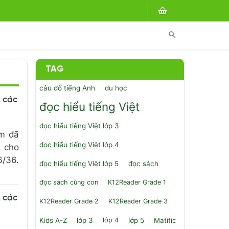
search
TAG
câu đố tiếng Anh
du học
& các
đọc hiểu tiếng Việt
đọc hiểu tiếng Việt lớp 3
om đã
đọc hiểu tiếng Việt lớp 4
t cho
6/36.
đọc hiểu tiếng Việt lớp 5
đọc sách
đọc sách cùng con
K12Reader Grade 1
& các
K12Reader Grade 2
K12Reader Grade 3
Kids A-Z
lớp 3
lớp 4
lớp 5
Matific