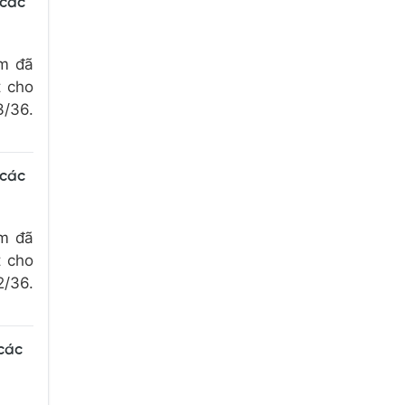
 các
om đã
t cho
3/36.
 các
om đã
t cho
2/36.
 các