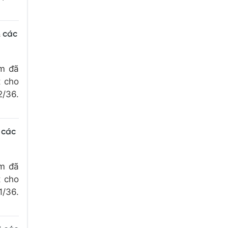
& các
om đã
t cho
2/36.
 các
om đã
t cho
1/36.