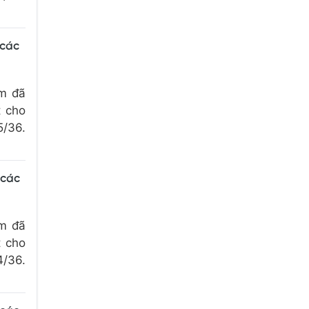
 các
om đã
t cho
5/36.
 các
om đã
t cho
4/36.