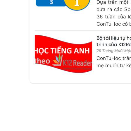
Dựa trên một 
đưa ra các Sp
36 tuần của l
ConTuHoc có bổ
Bộ tài liệu tự
trình của K12R
29 Tháng Mười Mộ
ConTuHoc trân 
mẹ muốn tự kè