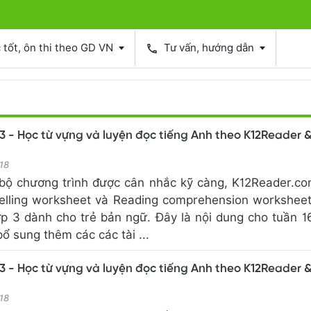
tốt, ôn thi theo GD VN
Tư vấn, hướng dẫn
phone
3 - Học từ vựng và luyện đọc tiếng Anh theo K12Reader 
18
bộ chương trình được cân nhắc kỹ càng, K12Reader.c
elling worksheet và Reading comprehension workshee
ớp 3 dành cho trẻ bản ngữ. Đây là nội dung cho tuần 1
 sung thêm các các tài ...
3 - Học từ vựng và luyện đọc tiếng Anh theo K12Reader 
18