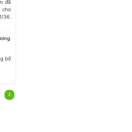
om đã
t cho
1/36.
hương
ng bố
2