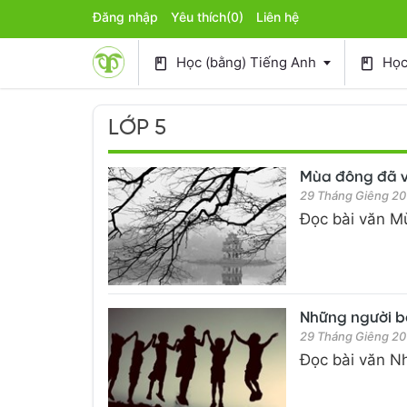
Đăng nhập
Yêu thích
(0)
Liên hệ
Học (bằng) Tiếng Anh
Học 
book
book
LỚP 5
Mùa đông đã về 
29 Tháng Giêng 20
Đọc bài văn Mù
Những người bạn
29 Tháng Giêng 20
Đọc bài văn Nh