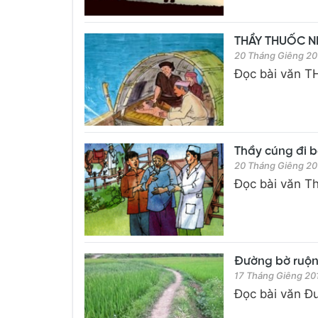
THẦY THUỐC NHƯ
20 Tháng Giêng 20
Đọc bài văn T
Thầy cúng đi bệ
20 Tháng Giêng 20
Đọc bài văn Th
Đường bờ ruộng
17 Tháng Giêng 20
Đọc bài văn Đư