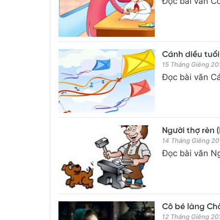
Đọc bài văn Cô 
Cánh diều tuổi 
15 Tháng Giêng 20
Đọc bài văn Cán
Người thợ rèn (
14 Tháng Giêng 20
Đọc bài văn Ng
Cô bé làng Chăm
12 Tháng Giêng 20