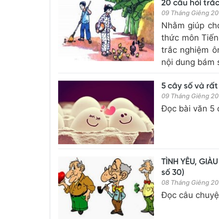
20 câu hỏi trắ
09 Tháng Giêng 20
Nhằm giúp cho 
thức môn Tiến
trắc nghiệm ô
nội dung bám s
5 cây số và rất
09 Tháng Giêng 20
Đọc bài văn 5 
TÌNH YÊU, GIÀU
số 30)
08 Tháng Giêng 20
Đọc câu chuyện