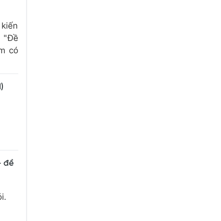
 kiến
h "Đề
ệm có
)
- đề
i.