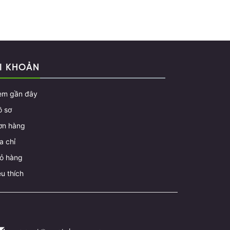
I KHOẢN
em gần đây
ồ sơ
ơn hàng
a chỉ
iỏ hàng
u thích