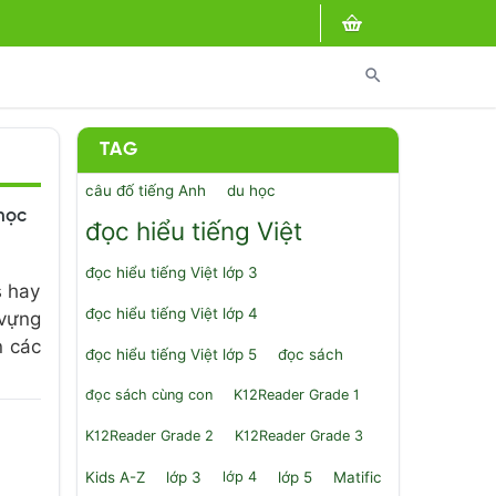
search
TAG
câu đố tiếng Anh
du học
học
đọc hiểu tiếng Việt
đọc hiểu tiếng Việt lớp 3
s hay
đọc hiểu tiếng Việt lớp 4
 vựng
n các
đọc hiểu tiếng Việt lớp 5
đọc sách
đọc sách cùng con
K12Reader Grade 1
-
K12Reader Grade 2
K12Reader Grade 3
Kids A-Z
lớp 3
lớp 4
lớp 5
Matific