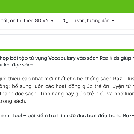
tốt, ôn thi theo GD VN
Tư vấn, hướng dẫn
phone
 hợp bài tập từ vựng Vocabulary vào sách Raz Kids giúp 
u khi đọc sách
iới thiệu cập nhật mới nhất cho hệ thống sách Raz-Plu
ộng: bổ sung luôn các hoạt động giúp trẻ ôn luyện từ
thành đọc sách. Tính năng này giúp trẻ hiểu và nhớ luô
trong sách.
ent Tool – bài kiểm tra trình độ đọc ban đầu trong Raz