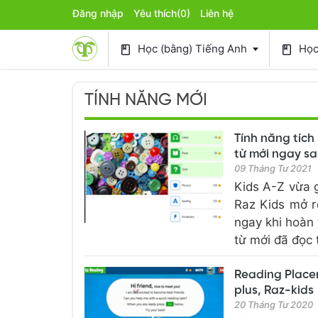
Đăng nhập
Yêu thích
(0)
Liên hệ
Học (bằng) Tiếng Anh
Học 
book
book
TÍNH NĂNG MỚI
Tính năng tích
từ mới ngay sa
09 Tháng Tư 2021
Kids A-Z vừa g
Raz Kids mở r
ngay khi hoàn 
từ mới đã đọc 
Reading Placem
plus, Raz-kids
20 Tháng Tư 2020