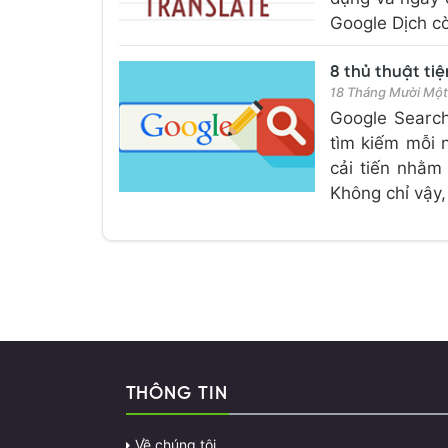
Google Dịch cò
8 thủ thuật ti
18 Tháng Mười Mộ
Google Search 
tìm kiếm mỗi n
cải tiến nhằm
Không chỉ vậy,
THÔNG TIN
Về chúng tôi