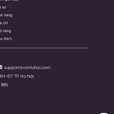
ồ sơ
ơn hàng
a chỉ
iỏ hàng
u thích
support@contuhoc.com
 KH-ĐT TP. Hà Nội
 885