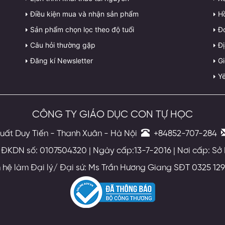
Điều kiện mua và nhận sản phẩm
H
Sản phẩm chọn lọc theo độ tuổi
Đ
Câu hỏi thường gặp
Đị
Đăng kí Newsletter
G
Yê
CÔNG TY GIÁO DỤC CON TỰ HỌC
uất Duy Tiến - Thanh Xuân - Hà Nội
+84852-707-284
ĐKDN số: 0107504320 | Ngày cấp:13-7-2016 | Nơi cấp: Sở
n hệ làm Đại lý/ Đại sứ: Ms Trần Hương Giang SĐT 0325 129