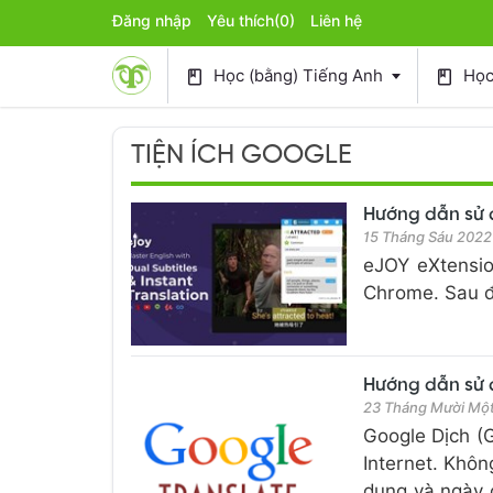
Đăng nhập
Yêu thích
(0)
Liên hệ
Học (bằng) Tiếng Anh
Học 
book
book
TIỆN ÍCH GOOGLE
Hướng dẫn sử 
15 Tháng Sáu 2022
eJOY eXtensio
Chrome. Sau đ
Hướng dẫn sử 
23 Tháng Mười Mộ
Google Dịch (G
Internet. Khôn
dụng và ngày 