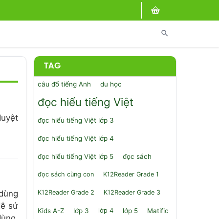
search
TAG
câu đố tiếng Anh
du học
đọc hiểu tiếng Việt
duyệt
đọc hiểu tiếng Việt lớp 3
đọc hiểu tiếng Việt lớp 4
đọc hiểu tiếng Việt lớp 5
đọc sách
đọc sách cùng con
K12Reader Grade 1
K12Reader Grade 2
K12Reader Grade 3
 dùng
dễ sử
Kids A-Z
lớp 3
lớp 4
lớp 5
Matific
dùng,