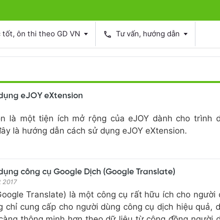
tốt, ôn thi theo GD VN
Tư vấn, hướng dẫn
phone
dụng eJOY eXtension
n là một tiện ích mở rộng của eJOY dành cho trình 
ây là hướng dẫn cách sử dụng eJOY eXtension.
dụng công cụ Google Dịch (Google Translate)
t 2017
oogle Translate) là một công cụ rất hữu ích cho người
g chỉ cung cấp cho người dùng công cụ dịch hiệu quả, 
càng thông minh hơn theo dữ liệu từ cộng đồng người 