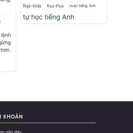
Raz-kids
Raz-Plus
toán tiếng Anh
tự học tiếng Anh
n
 lệnh
ngừng
 hơn.
I KHOẢN
em gần đây