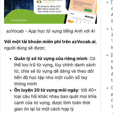
c
azVocab - App học từ vựng tiếng Anh với AI
“
Với một tài khoản miễn phí trên azVocab.ai
,
h
người dùng sẽ được:
Quản lý sổ từ vựng của riêng mình
: Có
thể lưu trữ từ vựng, tùy chỉnh danh sách
M
từ, chia sẻ từ vựng dễ dàng và theo dõi
tiến độ học tập như một cuốn sổ tay
thông minh
C
Ôn luyện 20 từ vựng mỗi ngày
: Với 40+
p
loại câu hỏi khác nhau bao quát mọi khía
cạnh của từ vựng, được tính toán thời
gian ôn lại từ một cách hợp lý