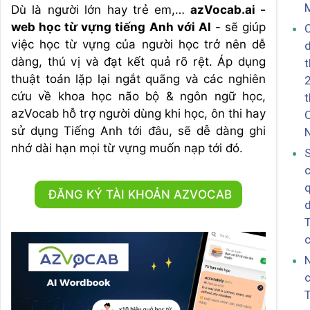
M
Dù là người lớn hay trẻ em,…
azVocab.ai -
web học từ vựng tiếng Anh với AI
- sẽ giúp
việc học từ vựng của người học trở nên dễ
d
dàng, thú vị và đạt kết quả rõ rệt. Áp dụng
thuật toán lặp lại ngắt quãng và các nghiên
2
cứu về khoa học não bộ & ngôn ngữ học,
t
azVocab hỗ trợ người dùng khi học, ôn thi hay
sử dụng Tiếng Anh tới đâu, sẽ dễ dàng ghi
nhớ dài hạn mọi từ vựng muốn nạp tới đó.
q
ĐĂNG KÝ TÀI KHOẢN AZVOCAB
T
N