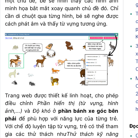
một chủ đề, bé sẽ nhìn thấy các hình ảnh
minh họa bắt mắt xoay quanh chủ đề đó. Chỉ
cần di chuột qua từng hình, bé sẽ nghe được
c
cách phát âm và thấy từ vựng tương ứng.
x
T
M
2
Trang web được thiết kế linh hoạt, cho phép
điều chỉnh
Phần hiển thị (từ vựng, hình
ảnh,...)
và
Độ khó
ở
phần bánh xe góc bên
phải
để phù hợp với năng lực của từng trẻ.
Đọc
Với chế độ luyện tập từ vựng, trẻ có thể tham
gia các thử thách như
Thử thách kỹ năng