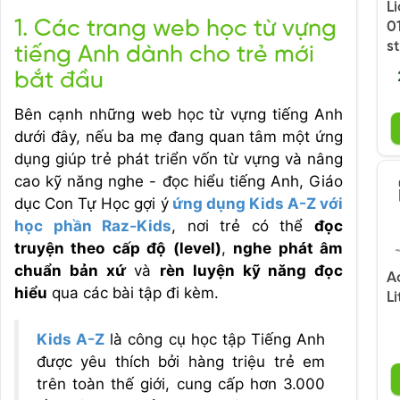
L
1. Các trang web học từ vựng
0
s
tiếng Anh dành cho trẻ mới
bắt đầu
Bên cạnh những web học từ vựng tiếng Anh
dưới đây, nếu ba mẹ đang quan tâm một ứng
dụng giúp trẻ phát triển vốn từ vựng và nâng
cao kỹ năng nghe - đọc hiểu tiếng Anh, Giáo
dục Con Tự Học gợi ý
ứng dụng Kids A-Z với
học phần Raz-Kids
, nơi trẻ có thể
đọc
truyện theo cấp độ (level)
,
nghe phát âm
chuẩn bản xứ
và
rèn luyện kỹ năng đọc
A
hiểu
qua các bài tập đi kèm
.
L
Kids A-Z
là công cụ học tập Tiếng Anh
được yêu thích bởi hàng triệu trẻ em
trên toàn thế giới, cung cấp hơn 3.000