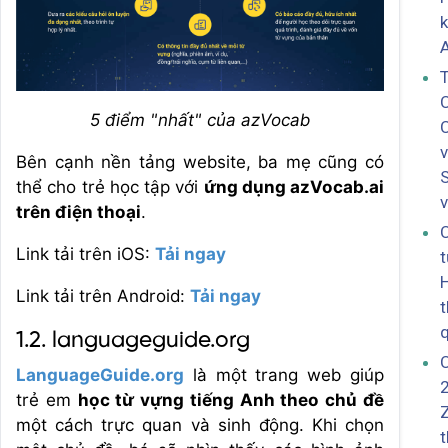
k
T
5 điểm "nhất" của azVocab
v
Bên cạnh nền tảng website, ba mẹ cũng có
S
thể cho trẻ học tập với
ứng dụng azVocab.ai
v
trên điện thoại
.
C
Link tải trên iOS:
Tải ngay
t
H
Link tải trên Android:
Tải ngay
t
q
1.2. languageguide.org
LanguageGuide.org
là một trang web giúp
trẻ em
học từ vựng tiếng Anh theo chủ đề
Z
một cách trực quan và sinh động. Khi chọn
t