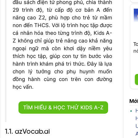
đầu sách điện tử phong phú, chia thành
29 trình độ, từ cấp độ cơ bản A đến
nâng cao Z2, phù hợp cho trẻ từ mầm
non đến THCS. Với lộ trình học tập được
cá nhân hóa theo từng trình độ, Kids A-
Z không chỉ giúp trẻ nâng cao khả năng
T
ngoại ngữ mà còn khơi dậy niềm yêu
n
thích học tập, giúp con tự tin bước vào
hành trình khám phá tri thức. Đây là lựa
chọn lý tưởng cho phụ huynh muốn
đồng hành cùng con trên con đường
học vấn.
Mới
TÌM HIỂU & HỌC THỬ KIDS A-Z
1.1. azVocab.ai