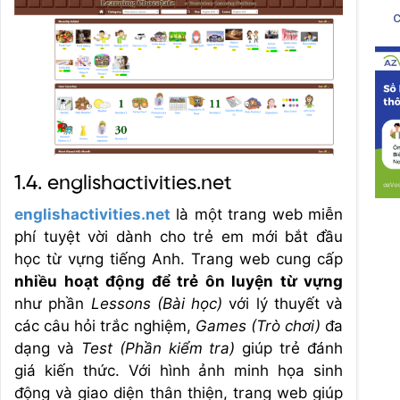
c
1.4. englishactivities.net
englishactivities.net
là một trang web miễn
phí tuyệt vời dành cho trẻ em mới bắt đầu
học từ vựng tiếng Anh. Trang web cung cấp
nhiều hoạt động để trẻ ôn luyện từ vựng
như phần
Lessons (Bài học)
với lý thuyết và
các câu hỏi trắc nghiệm,
Games (Trò chơi)
đa
dạng và
Test (Phần kiểm tra)
giúp trẻ đánh
giá kiến thức. Với hình ảnh minh họa sinh
động và giao diện thân thiện, trang web giúp