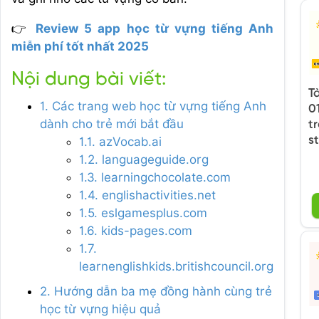
👉
Review 5 app học từ vựng tiếng Anh
miễn phí tốt nhất 2025
Nội dung bài viết:
T
1. Các trang web học từ vựng tiếng Anh
0
dành cho trẻ mới bắt đầu
t
s
1.1. azVocab.ai
1.2. languageguide.org
1.3. learningchocolate.com
1.4. englishactivities.net
1.5. eslgamesplus.com
1.6. kids-pages.com
1.7.
learnenglishkids.britishcouncil.org
2. Hướng dẫn ba mẹ đồng hành cùng trẻ
học từ vựng hiệu quả