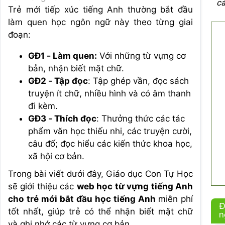
cá
Trẻ mới tiếp xúc tiếng Anh thường bắt đầu
làm quen học ngôn ngữ này theo từng giai
đoạn:
GĐ1 - Làm quen:
Với những từ vựng cơ
bản, nhận biết mặt chữ.
GĐ2 - Tập đọc
: Tập ghép vần, đọc sách
truyện ít chữ, nhiều hình và có âm thanh
đi kèm.
GĐ3 - Thích đọc
: Thưởng thức các tác
phẩm văn học thiếu nhi, các truyện cười,
câu đố; đọc hiểu các kiến thức khoa học,
xã hội cơ bản.
Trong bài viết dưới đây, Giáo dục Con Tự Học
sẽ giới thiệu các
web học từ vựng tiếng Anh
cho trẻ mới bắt đầu học tiếng Anh
miễn phí
Đ
tốt nhất, giúp trẻ có thể nhận biết mặt chữ
n
và ghi nhớ các từ vựng cơ bản.