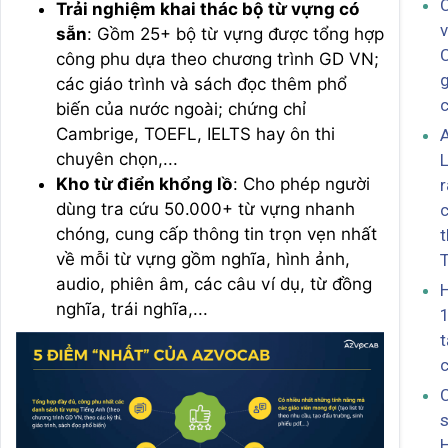
C
Trải nghiệm khai thác bộ từ vựng có
v
sẵn
: Gồm 25+ bộ từ vựng được tổng hợp
công phu dựa theo chương trình GD VN;
g
các giáo trình và sách đọc thêm phổ
c
biến của nước ngoài; chứng chỉ
Cambrige, TOEFL, IELTS hay ôn thi
chuyên chọn,...
L
Kho từ điển khổng lồ
: Cho phép người
r
dùng tra cứu 50.000+ từ vựng nhanh
c
chóng, cung cấp thông tin trọn vẹn nhất
t
về mỗi từ vựng gồm nghĩa, hình ảnh,
T
audio, phiên âm, các câu ví dụ, từ đồng
H
nghĩa, trái nghĩa,...
1
t
c
C
s