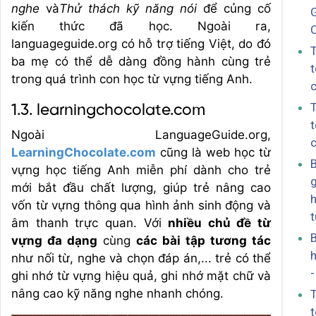
nghe
và
Thử thách kỹ năng nói
để củng cố
kiến thức đã học. Ngoài ra,
languageguide.org có hỗ trợ tiếng Việt, do đó
T
ba mẹ có thể dễ dàng đồng hành cùng trẻ
t
trong quá trình con học từ vựng tiếng Anh.
c
T
1.3. learningchocolate.com
t
Ngoài LanguageGuide.org,
c
LearningChocolate.com
cũng là web học từ
B
vựng học tiếng Anh miễn phí dành cho trẻ
g
mới bắt đầu chất lượng, giúp trẻ nâng cao
vốn từ vựng thông qua hình ảnh sinh động và
âm thanh trực quan. Với
nhiều chủ đề từ
B
vựng đa dạng
cùng
các bài tập tương tác
h
như nối từ, nghe và chọn đáp án,... trẻ có thể
-
ghi nhớ từ vựng hiệu quả, ghi nhớ mặt chữ và
nâng cao kỹ năng nghe nhanh chóng.
T
t