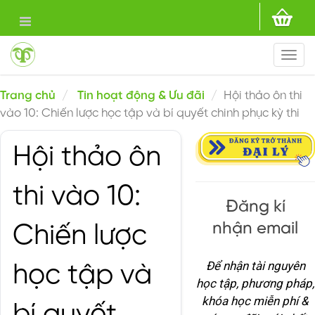
Togg
navi
Trang chủ
Tin hoạt động & Ưu đãi
Hội thảo ôn thi
vào 10: Chiến lược học tập và bí quyết chinh phục kỳ thi
Hội thảo ôn
thi vào 10:
Đăng kí
nhận email
Chiến lược
Để nhận tài nguyên
học tập và
học tập, phương pháp,
khóa học miễn phí &