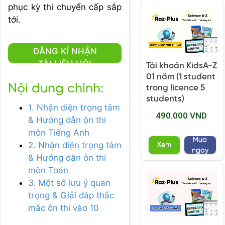
phục kỳ thi chuyển cấp sắp
tới.
ĐĂNG KÍ NHẬN
TÀI LIỆU HỘI
Tài khoản KidsA-Z
THẢO
01 năm (1 student
Nội dung chính:
trong licence 5
students)
1. Nhận diện trọng tâm
490.000 VND
& Hướng dẫn ôn thi
môn Tiếng Anh
Mua
2. Nhận diện trọng tâm
Xem
ngay
& Hướng dẫn ôn thi
môn Toán
3. Một số lưu ý quan
trọng & Giải đáp thắc
mắc ôn thi vào 10