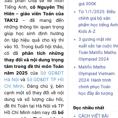
Sau phần chia sẻ về môn
giá 300K
Tiếng Anh,
cô Nguyễn Thị
Từ 1/1/2025: Điều
Hiên – giáo viên Toán của
chỉnh giá bộ sản
TAK12
– đã mang đến
phẩm học tiếng Anh
những thông tin quan trọng
Kids A-Z
giúp học sinh định hướng
3 gương mặt nhí
ôn tập hiệu quả cho kỳ thi
xuất sắc tại cuộc thi
vào 10. Trong buổi hội thảo,
Toán Matific Maths
cô đã
phân tích những
Olympiad 2024
thay đổi và nội dung trọng
tâm trong đề thi môn Toán
Matific Maths
năm 2025
của
Sở GD&ĐT
Olympiad Vietnam
Hà Nội
và
Sở GD&ĐT TP Hồ
2024: Hành trình
Chí Minh
. Đáng chú ý, bên
chinh phục Toán
cạnh một số thay đổi về nội
học đầy ấn tượng
dung và số lượng câu hỏi,
đề thi Toán tại Hà Nội và TP
Đọc nhiều nhất
Hồ Chí Minh năm nay đã
bổ
CÁCH VIẾT BÀI