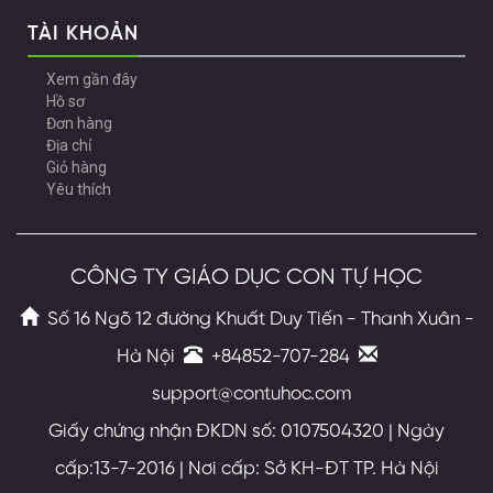
TÀI KHOẢN
Xem gần đây
Hồ sơ
Đơn hàng
Địa chỉ
Giỏ hàng
Yêu thích
CÔNG TY GIÁO DỤC CON TỰ HỌC
Số 16 Ngõ 12 đường Khuất Duy Tiến - Thanh Xuân -
Hà Nội
+84852-707-284
support@contuhoc.com
Giấy chứng nhận ĐKDN số: 0107504320 | Ngày
cấp:13-7-2016 | Nơi cấp: Sở KH-ĐT TP. Hà Nội