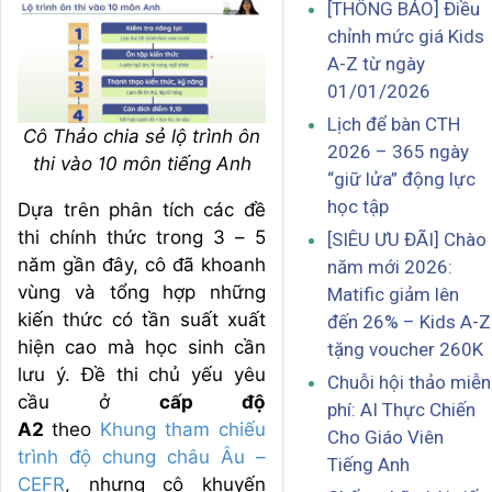
[THÔNG BÁO] Điều
chỉnh mức giá Kids
A-Z từ ngày
01/01/2026
Lịch để bàn CTH
Cô Thảo chia sẻ lộ trình ôn
2026 – 365 ngày
thi vào 10 môn tiếng Anh
“giữ lửa” động lực
học tập
Dựa trên phân tích các đề
thi chính thức trong 3 – 5
[SIÊU ƯU ĐÃI] Chào
năm gần đây, cô đã khoanh
năm mới 2026:
vùng và tổng hợp những
Matific giảm lên
kiến thức có tần suất xuất
đến 26% – Kids A-Z
hiện cao mà học sinh cần
tặng voucher 260K
lưu ý. Đề thi chủ yếu yêu
Chuỗi hội thảo miễn
cầu ở
cấp độ
phí: AI Thực Chiến
A2
theo
Khung tham chiếu
Cho Giáo Viên
trình độ chung châu Âu –
Tiếng Anh
CEFR
, nhưng cô khuyến