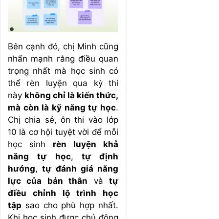
Bên cạnh đó, chị Minh cũng
nhấn mạnh rằng điều quan
trọng nhất mà học sinh có
thể rèn luyện qua kỳ thi
này
không chỉ là kiến thức,
mà còn là kỹ năng tự học
.
Chị chia sẻ, ôn thi vào lớp
10 là cơ hội tuyệt vời để mỗi
học sinh
rèn luyện khả
năng tự học
,
tự định
hướng
,
tự đánh giá năng
lực của bản thân
và
tự
điều chỉnh lộ trình học
tập
sao cho phù hợp nhất.
Khi học sinh được chủ động