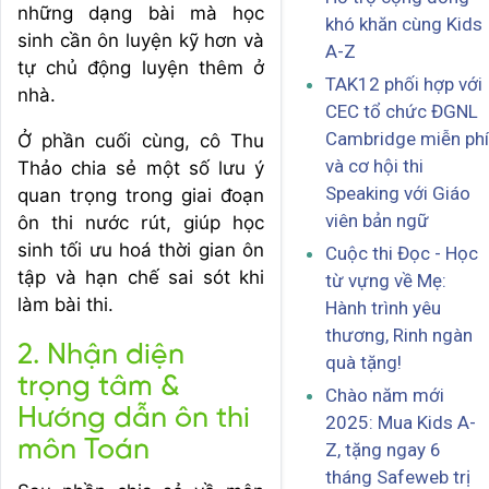
những dạng bài mà học
khó khăn cùng Kids
sinh cần ôn luyện kỹ hơn và
A-Z
tự chủ động luyện thêm ở
TAK12 phối hợp với
nhà.
CEC tổ chức ĐGNL
Cambridge miễn phí
Ở phần cuối cùng, cô Thu
và cơ hội thi
Thảo chia sẻ một số lưu ý
Speaking với Giáo
quan trọng trong giai đoạn
viên bản ngữ
ôn thi nước rút, giúp học
sinh tối ưu hoá thời gian ôn
Cuộc thi Đọc - Học
tập và hạn chế sai sót khi
từ vựng về Mẹ:
làm bài thi.
Hành trình yêu
thương, Rinh ngàn
2. Nhận diện
quà tặng!
trọng tâm &
Chào năm mới
Hướng dẫn ôn thi
2025: Mua Kids A-
môn Toán
Z, tặng ngay 6
tháng Safeweb trị