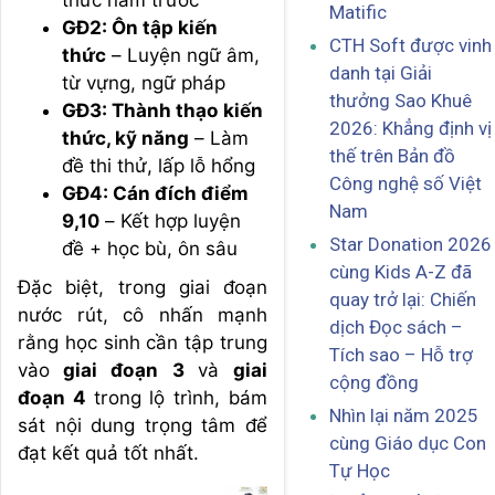
thức năm trước
Matific
GĐ2: Ôn tập kiến
CTH Soft được vinh
thức
– Luyện ngữ âm,
danh tại Giải
từ vựng, ngữ pháp
thưởng Sao Khuê
GĐ3: Thành thạo kiến
2026: Khẳng định vị
thức, kỹ năng
– Làm
thế trên Bản đồ
đề thi thử, lấp lỗ hổng
Công nghệ số Việt
GĐ4: Cán đích điểm
Nam
9,10
– Kết hợp luyện
Star Donation 2026
đề + học bù, ôn sâu
cùng Kids A-Z đã
Đặc biệt, trong giai đoạn
quay trở lại: Chiến
nước rút, cô nhấn mạnh
dịch Đọc sách –
rằng học sinh cần tập trung
Tích sao – Hỗ trợ
vào
giai đoạn 3
và
giai
cộng đồng
đoạn 4
trong lộ trình, bám
Nhìn lại năm 2025
sát nội dung trọng tâm để
cùng Giáo dục Con
đạt kết quả tốt nhất.
Tự Học