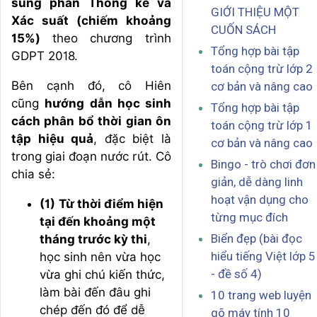
sung phần Thống kê và
GIỚI THIỆU MỘT
Xác suất (chiếm khoảng
CUỐN SÁCH
15%)
theo chương trình
Tổng hợp bài tập
GDPT 2018.
toán cộng trừ lớp 2
Bên cạnh đó, cô Hiên
cơ bản và nâng cao
cũng
hướng dẫn học sinh
Tổng hợp bài tập
cách phân bổ thời gian ôn
toán cộng trừ lớp 1
tập hiệu quả
, đặc biệt là
cơ bản và nâng cao
trong giai đoạn nước rút. Cô
Bingo - trò chơi đơn
chia sẻ:
giản, dễ dàng linh
hoạt vận dụng cho
(1)
Từ thời điểm hiện
từng mục đích
tại đến khoảng một
Biển đẹp (bài đọc
tháng trước kỳ thi
,
hiểu tiếng Việt lớp 5
học sinh nên vừa học
- đề số 4)
vừa ghi chú kiến thức,
làm bài đến đâu ghi
10 trang web luyện
chép đến đó để dễ
gõ máy tính 10