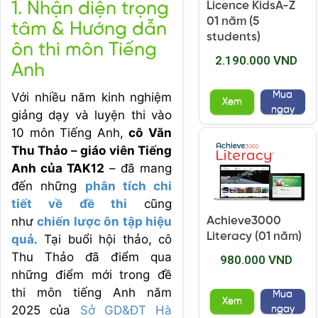
1. Nhận diện trọng
Licence KidsA-Z
01 năm (5
tâm & Hướng dẫn
students)
ôn thi môn Tiếng
2.190.000 VND
Anh
Mua
Với nhiều năm kinh nghiệm
Xem
ngay
giảng dạy và luyện thi vào
10 môn Tiếng Anh,
cô Văn
Thu Thảo – giáo viên Tiếng
Anh của TAK12
– đã mang
đến những
phân tích chi
tiết về đề thi
cũng
như
chiến lược ôn tập hiệu
Achieve3000
Literacy (01 năm)
quả
. Tại buổi hội thảo, cô
Thu Thảo đã điểm qua
980.000 VND
những điểm mới trong đề
thi môn tiếng Anh năm
Mua
Xem
2025 của
Sở GD&ĐT Hà
ngay