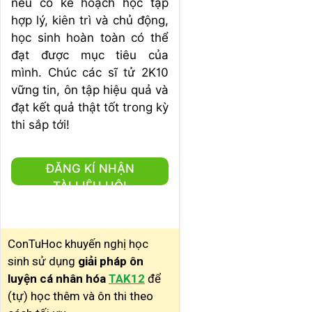
nếu có kế hoạch học tập
hợp lý, kiên trì và chủ động,
học sinh hoàn toàn có thể
đạt được mục tiêu của
mình. Chúc các sĩ tử 2K10
vững tin, ôn tập hiệu quả và
đạt kết quả thật tốt trong kỳ
thi sắp tới!
ĐĂNG KÍ NHẬN
TÀI LIỆU HỘI
THẢO
ConTuHoc khuyến nghị học
sinh sử dụng
giải pháp ôn
luyện cá nhân hóa
TAK12
để
(tự) học thêm và ôn thi theo