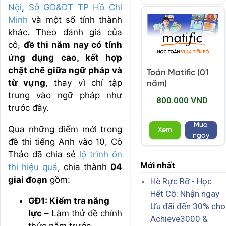
Nội
,
Sở GD&ĐT TP Hồ Chí
Minh
và một số tỉnh thành
khác. Theo đánh giá của
cô,
đề thi năm nay có tính
ứng dụng cao, kết hợp
chặt chẽ giữa ngữ pháp và
Toán Matific (01
từ vựng
, thay vì chỉ tập
năm)
trung vào ngữ pháp như
800.000 VND
trước đây.
Mua
Qua những điểm mới trong
Xem
ngay
đề thi tiếng Anh vào 10, Cô
Thảo đã chia sẻ
lộ trình ôn
Mới nhất
thi hiệu quả
, chia thành
04
giai đoạn
gồm:
Hè Rực Rỡ - Học
Hết Cỡ: Nhận ngay
GĐ1: Kiểm tra năng
Ưu đãi đến 30% cho
lực
– Làm thử đề chính
Achieve3000 &