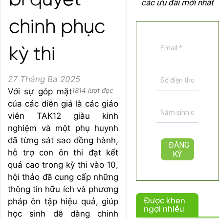
bí quyết
các ưu đãi mới nhất
chinh phục
kỳ thi
27 Tháng Ba 2025
Với sự góp mặt
1814 lượt đọc
của các diễn giả là các giáo
viên TAK12 giàu kinh
nghiệm và một phụ huynh
đã từng sát sao đồng hành,
hỗ trợ con ôn thi đạt kết
quả cao trong kỳ thi vào 10,
hội thảo đã cung cấp những
thông tin hữu ích và phương
pháp ôn tập hiệu quả, giúp
Được khen
ngợi nhiều
học sinh dễ dàng chinh