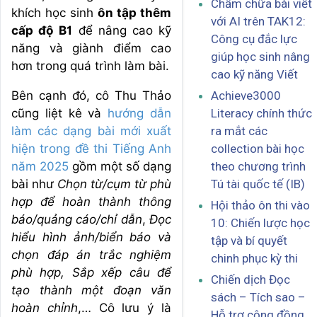
Chấm chữa bài viết
khích học sinh
ôn tập thêm
với AI trên TAK12:
cấp độ B1
để nâng cao kỹ
Công cụ đắc lực
năng và giành điểm cao
giúp học sinh nâng
hơn trong quá trình làm bài.
cao kỹ năng Viết
Bên cạnh đó, cô Thu Thảo
Achieve3000
cũng liệt kê và
hướng dẫn
Literacy chính thức
làm các dạng bài mới xuất
ra mắt các
hiện trong đề thi Tiếng Anh
collection bài học
năm 2025
gồm một số dạng
theo chương trình
bài như
Chọn từ/cụm từ phù
Tú tài quốc tế (IB)
hợp để hoàn thành thông
Hội thảo ôn thi vào
báo/quảng cáo/chỉ dẫn
,
Đọc
10: Chiến lược học
hiểu hình ảnh/biển báo và
tập và bí quyết
chọn đáp án trắc nghiệm
chinh phục kỳ thi
phù hợp, Sắp xếp câu để
Chiến dịch Đọc
tạo thành một đoạn văn
sách – Tích sao –
hoàn chỉnh
,… Cô lưu ý là
Hỗ trợ cộng đồng