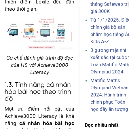
thiện điểm Lexile đều đặn
tháng Safeweb trị
theo thời gian.
giá 300K
Từ 1/1/2025: Điề
chỉnh giá bộ sản
phẩm học tiếng A
Kids A-Z
3 gương mặt nhí
xuất sắc tại cuộc 
Cơ chế đánh giá trình độ đọc
Toán Matific Mat
của HS với Achieve3000
Olympiad 2024
Literacy
Matific Maths
1.3. Tính năng cá nhân
Olympiad Vietna
hóa bài học theo trình
2024: Hành trình
độ
chinh phục Toán
Một ưu điểm nổi bật của
học đầy ấn tượng
Achieve3000 Literacy là khả
năng
cá nhân hóa bài học
Đọc nhiều nhất