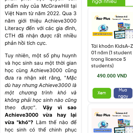
ngợi nhiều
phẩm này của McGrawHill tại
Việt Nam từ năm 2022. Qua 3
năm giới thiệu Achieve3000
Literacy đến với các gia đình,
CTH đã nhận được rất nhiều
phản hồi tích cực.
Tài khoản KidsA-Z
01 năm (1 student
Tuy nhiên, một số phụ huynh
trong licence 5
và học sinh sau một thời gian
students)
học cùng Achieve3000 cũng
490.000 VND
đưa ra nhận xét rằng, "
Mặc
dù hay nhưng Achieve3000 là
Mua
một chương trình khó và
Xem
ngay
không phải học sinh nào cũng
theo được"
.
Vậy vì sao
Achieve3000 vừa hay lại
vừa "khó"?
Làm thế nào để
học sinh có thể chinh phục