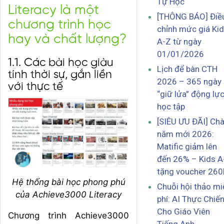
Tự Học
Literacy là một
[THÔNG BÁO] Điề
chương trình học
chỉnh mức giá Ki
hay và chất lượng?
A-Z từ ngày
01/01/2026
1.1. Các bài học giàu
Lịch để bàn CTH
tính thời sự, gắn liền
2026 – 365 ngày
với thực tế
“giữ lửa” động lự
học tập
[SIÊU ƯU ĐÃI] Ch
năm mới 2026:
Matific giảm lên
đến 26% – Kids A
tặng voucher 260
Hệ thống bài học phong phú
Chuỗi hội thảo mi
của Achieve3000 Literacy
phí: AI Thực Chiế
Cho Giáo Viên
Chương trình Achieve3000