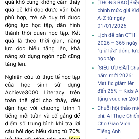
quá khó cũng không cảm thấy
[THÔNG BÁO] Điề
quá dễ khi đọc được văn bản
chỉnh mức giá Ki
phù hợp, trẻ sẽ duy trì được
A-Z từ ngày
động lực học tập, dần hình
01/01/2026
thành thói quen học tập. Kết
Lịch để bàn CTH
quả là theo thời gian, năng
2026 – 365 ngày
lực đọc hiểu tăng lên, khả
“giữ lửa” động lự
năng sử dụng ngôn ngữ cũng
học tập
tăng lên.
[SIÊU ƯU ĐÃI] Ch
năm mới 2026:
Nghiên cứu từ thực tế học tập
Matific giảm lên
của học sinh sử dụng
đến 26% – Kids A
Achieve3000 Literacy trên
tặng voucher 260
toàn thế giới cho thấy, đều
đặn học với chương trình 1
Chuỗi hội thảo mi
tiếng mỗi tuần và cố gắng để
phí: AI Thực Chiế
điểm số trung bình khi trả lời
Cho Giáo Viên
câu hỏi đọc hiểu đúng từ 70%
Tiếng Anh
trở lên sẽ giúp các em
tăng