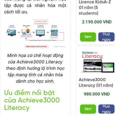
Licence KidsA-Z
tập được cá nhân hóa một
01 năm (5
cách tối ưu.
students)
2.190.000 VND
Mua
Xem
ngay
Minh họa cơ chế hoạt động
của Achieve3000 Literacy
theo định hướng lộ trình học
tập mang tính cá nhân hóa
Achieve3000
dành cho học sinh.
Literacy (01 năm)
Ưu điểm nổi bật
980.000 VND
của Achieve3000
Mua
Literacy
Xem
ngay