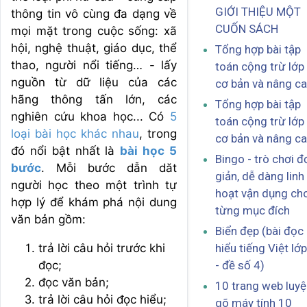
GIỚI THIỆU MỘT
thông tin vô cùng đa dạng về
CUỐN SÁCH
mọi mặt trong cuộc sống: xã
hội, nghệ thuật, giáo dục, thể
Tổng hợp bài tập
thao, người nổi tiếng… - lấy
toán cộng trừ lớp
nguồn từ dữ liệu của các
cơ bản và nâng c
hãng thông tấn lớn, các
Tổng hợp bài tập
nghiên cứu khoa học... Có
5
toán cộng trừ lớp
loại bài học khác nhau
, trong
cơ bản và nâng c
đó nổi bật nhất là
bài học 5
Bingo - trò chơi đ
bước
. Mỗi bước dẫn dăt
giản, dễ dàng linh
người học theo một trình tự
hoạt vận dụng ch
hợp lý để khám phá nội dung
từng mục đích
văn bản gồm:
Biển đẹp (bài đọc
trả lời câu hỏi trước khi
hiểu tiếng Việt lớp
đọc;
- đề số 4)
đọc văn bản;
10 trang web luy
trả lời câu hỏi đọc hiểu;
gõ máy tính 10