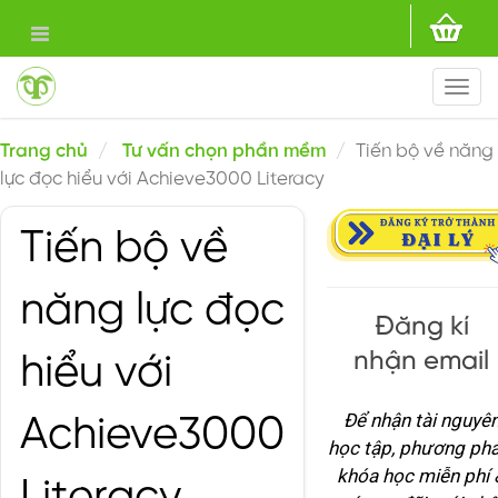
Togg
navi
Trang chủ
Tư vấn chọn phần mềm
Tiến bộ về năng
lực đọc hiểu với Achieve3000 Literacy
Tiến bộ về
năng lực đọc
Đăng kí
nhận email
hiểu với
Để nhận tài nguyê
Achieve3000
học tập, phương phá
khóa học miễn phí 