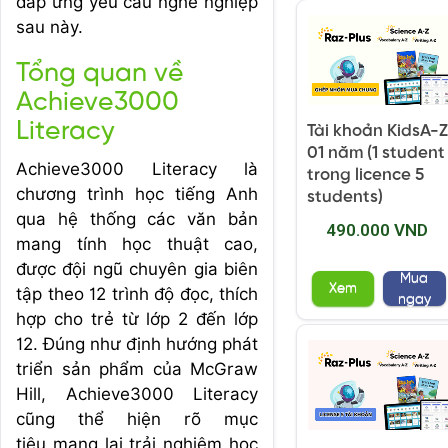
đáp ứng yêu cầu nghề nghiệp
sau này.
Tổng quan về
Achieve3000
Literacy
Tài khoản KidsA-Z
01 năm (1 student
Achieve3000 Literacy là
trong licence 5
chương trình học tiếng Anh
students)
qua hệ thống các văn bản
490.000 VND
mang tính học thuật cao,
được đội ngũ chuyên gia biên
Mua
Xem
tập theo 12 trình độ đọc, thích
ngay
hợp cho trẻ từ lớp 2 đến lớp
12. Đúng như định hướng phát
triển sản phẩm của McGraw
Hill, Achieve3000 Literacy
cũng thể hiện rõ mục
tiêu mang lại trải nghiệm học