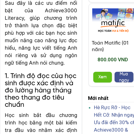
Sau đây là các ưu điểm nổi
bật của Achieve3000
Literacy, giúp chương trình
trở thành lựa chọn đặc biệt
phù hợp với các bạn học sinh
muốn nâng cao năng lực đọc
Toán Matific (01
hiểu, năng lực viết tiếng Anh
năm)
nói riêng và sử dụng ngôn
800.000 VND
ngữ tiếng Anh nói chung.
Mua
1. Trình độ đọc của học
Xem
ngay
sinh được xác định và
đo lường hàng tháng
theo thang đo tiêu
Mới nhất
chuẩn
Hè Rực Rỡ - Học
Hết Cỡ: Nhận nga
Học sinh bắt đầu chương
Ưu đãi đến 30% c
trình học bằng một bài kiểm
Achieve3000 &
tra đầu vào nhằm xác định