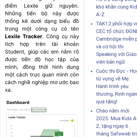
điểm Lexile giữ nguyên.
khó khăn cùng Ki
Những tiến bộ này được
A-Z
thống kê dưới dạng biểu đồ
TAK12 phối hợp v
trong một công cụ có tên
CEC tổ chức ĐGN
Lexile Tracker
. Công cụ này
Cambridge miễn p
tích hợp trên tài khoản
và cơ hội thi
Student, giúp các em nắm rõ
Speaking với Giáo
được tiến độ học tập của
viên bản ngữ
mình, đồng thời hình dung
Cuộc thi Đọc - Họ
một cách trực quan mình còn
từ vựng về Mẹ:
cách nghề nghiệp mơ ước bao
Hành trình yêu
xa.
thương, Rinh ngà
quà tặng!
Chào năm mới
2025: Mua Kids A
Z, tặng ngay 6
tháng Safeweb trị