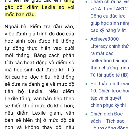
Chấm chữa bài vi
gấp đôi điểm Lexile so với
với AI trên TAK12:
mốc ban đầu.
Công cụ đắc lực
giúp học sinh nân
Ngoài bài kiểm tra đầu vào,
cao kỹ năng Viết
việc đánh giá trình độ đọc của
Achieve3000
học sinh còn được hệ thống
Literacy chính th
tự động thực hiện vào cuối
ra mắt các
mỗi tháng. Bằng cách phân
collection bài học
tích các hoạt động và điểm số
theo chương trình
mà học sinh đạt được khi trả
Tú tài quốc tế (IB)
lời câu hỏi đọc hiểu, hệ thống
Hội thảo ôn thi và
sẽ đưa ra đánh giá về mức độ
10: Chiến lược họ
tiến bộ Lexile. Nếu điểm
tập và bí quyết
Lexile tăng, văn bản tiếp theo
chinh phục kỳ thi
sẽ hiển thị ở mức độ khó hơn;
nếu điểm Lexile giảm, văn
Chiến dịch Đọc
bản sẽ hiển thị ở mức độ dễ
sách – Tích sao –
hơn và không thay đổi nếu
Hỗ trợ cộng đồng