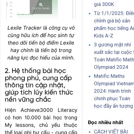
giá 300K
Từ 1/1/2025: Điề
chỉnh giá bộ sản
Lexile Tracker là công cụ vô
phẩm học tiếng A
cùng hữu ích để học sinh tự
Kids A-Z
theo dõi tiến bộ điểm Lexile
3 gương mặt nhí
hay chính là tiến bộ trong
xuất sắc tại cuộc 
năng lực đọc hiểu của mình.
Toán Matific Mat
Olympiad 2024
2. Hệ thống bài học
Matific Maths
phong phú, cung cấp
Olympiad Vietna
thông tin cập nhật,
2024: Hành trình
giúp tích lũy kiến thức
chinh phục Toán
nền vững chắc
học đầy ấn tượng
Hiện Achieve3000 Literacy
có hơn 10.000 bài học trong
Đọc nhiều nhất
My lessons, chủ yếu thuộc
CÁCH VIẾT BÀI
thể loại phi hư cấu - cung cấp