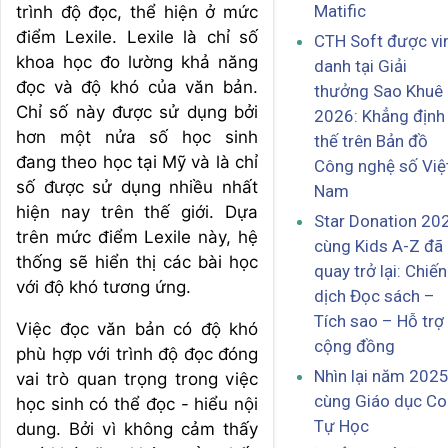
Matific
trình độ đọc, thể hiện ở mức
điểm Lexile. Lexile là chỉ số
CTH Soft được vi
khoa học đo lường khả năng
danh tại Giải
đọc và độ khó của văn bản.
thưởng Sao Khuê
Chỉ số này được sử dụng bởi
2026: Khẳng định 
hơn một nửa số học sinh
thế trên Bản đồ
đang theo học tại Mỹ và là chỉ
Công nghệ số Việ
số được sử dụng nhiều nhất
Nam
hiện nay trên thế giới. Dựa
Star Donation 20
trên mức điểm Lexile này, hệ
cùng Kids A-Z đã
thống sẽ hiển thị các bài học
quay trở lại: Chiến
với độ khó tương ứng.
dịch Đọc sách –
Tích sao – Hỗ trợ
Việc đọc văn bản có độ khó
cộng đồng
phù hợp với trình độ đọc đóng
Nhìn lại năm 202
vai trò quan trọng trong việc
cùng Giáo dục Co
học sinh có thể đọc - hiểu nội
Tự Học
dung. Bởi vì không cảm thấy