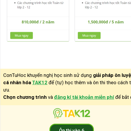
ConTuHoc khuyến nghị học sinh sử dụng
giải pháp ôn luy
cá nhân hóa
TAK12
để (tự) học thêm và ôn thi theo cách t
ưu.
Chọn chương trình
và
đăng kí tài khoản miễn phí
để bắt 
Ôn thi vào 6