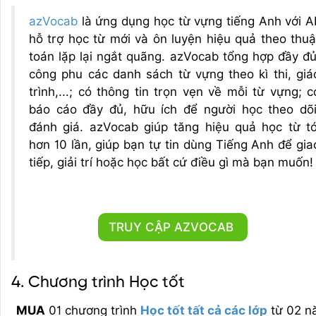
azVocab
là ứng dụng
học từ vựng tiếng Anh với AI
hỗ trợ học từ mới và ôn luyện hiệu quả theo thuậ
toán lặp lại ngắt quãng
. azVocab tổng hợp đầy đủ
công phu các danh sách từ vựng theo kì thi, giá
trình,...; có thông tin trọn vẹn về mỗi từ vựng; c
báo cáo đầy đủ, hữu ích để người học theo dõi
đánh giá. azVocab giúp tăng hiệu quả học từ tớ
hơn 10 lần, giúp bạn tự tin dùng Tiếng Anh để gia
tiếp, giải trí hoặc học bất cứ điều gì mà bạn muốn!
TRUY CẬP AZVOCAB
4. Chương trình Học tốt
MUA
01 chương trình
Học tốt tất cả các lớp
từ 02 n