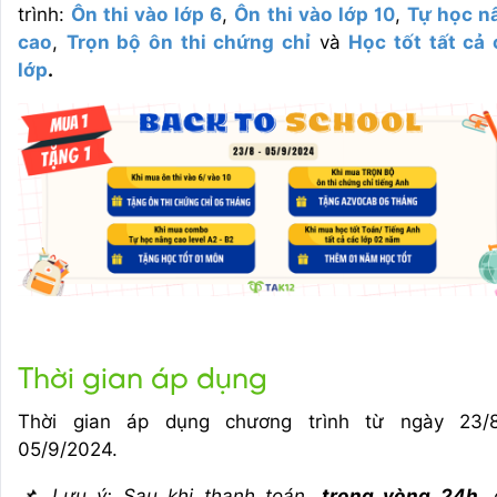
trình:
Ôn thi vào lớp 6
,
Ôn thi vào lớp 10
,
Tự học n
cao
,
Trọn bộ ôn thi chứng chỉ
và
Học tốt tất cả 
lớp
.
Thời gian áp dụng
Thời gian áp dụng chương trình
từ ngày 23/
05/9/2024
.
📌 Lưu ý: Sau khi thanh toán,
trong vòng 24h
, 