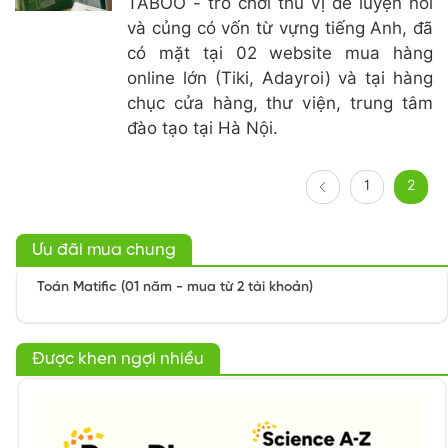
TABOO - trò chơi thú vị để luyện nói
và củng có vốn từ vựng tiếng Anh, đã
có mặt tại 02 website mua hàng
online lớn (Tiki, Adayroi) và tại hàng
chục cửa hàng, thư viện, trung tâm
đào tạo tại Hà Nội.
1
2
Ưu đãi mua chung
Toán Matific (01 năm - mua từ 2 tài khoản)
Được khen ngợi nhiều