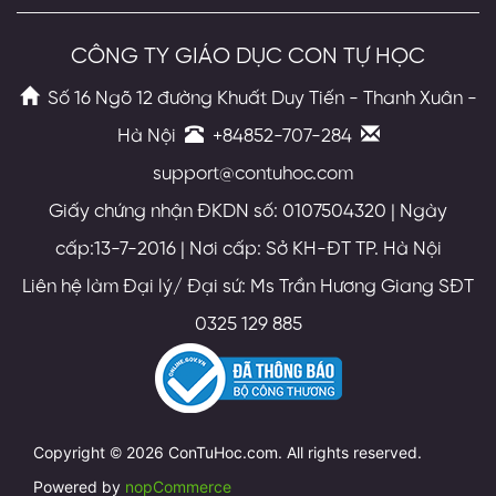
CÔNG TY GIÁO DỤC CON TỰ HỌC
Số 16 Ngõ 12 đường Khuất Duy Tiến - Thanh Xuân -
Hà Nội
+84852-707-284
support@contuhoc.com
Giấy chứng nhận ĐKDN số: 0107504320 | Ngày
cấp:13-7-2016 | Nơi cấp: Sở KH-ĐT TP. Hà Nội
Liên hệ làm Đại lý/ Đại sứ: Ms Trần Hương Giang SĐT
0325 129 885
Copyright © 2026 ConTuHoc.com. All rights reserved.
Powered by
nopCommerce