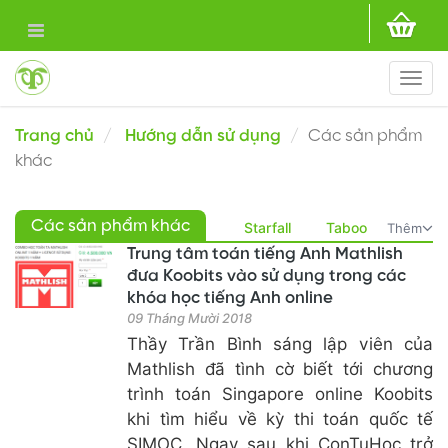
Togg
navi
Trang chủ
Hướng dẫn sử dụng
Các sản phẩm
khác
Các sản phẩm khác
Starfall
Taboo
Thêm
Trung tâm toán tiếng Anh Mathlish
đưa Koobits vào sử dụng trong các
khóa học tiếng Anh online
09 Tháng Mười 2018
Thầy Trần Bình sáng lập viên của
Mathlish đã tình cờ biết tới chương
trình toán Singapore online Koobits
khi tìm hiểu về kỳ thi toán quốc tế
SIMOC. Ngay sau khi ConTuHoc trở