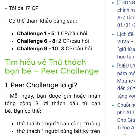
[THÔNG
- Tối đa 17 CP
chỉnh m
A-Z từ 
- Có thể tham khảo bảng sau:
01/01/
Challenge 1 - 5
:
1 CP/câu hỏi
Lịch để
Challenge 6 - 8
:
2 CP/câu hỏi
2026 –
Challenge 9 - 10
: 3 CP/câu hỏi
“giữ lử
học tập
Tìm hiểu về Thử thách
[SIÊU Ư
bạn bè – Peer Challenge
năm mớ
Matific
1. Peer Challenge là gì?
đến 26%
- Mỗi ngày, bạn được gửi hoặc nhận
tặng vo
tổng cộng 3 lời thách đấu từ bạn
Chuỗi h
bè. Bạn có thể:
phí: AI
Cho Giá
thử thách 1 người bạn cùng trường
Tiếng A
thử thách 1 người dùng bất kỳ trên