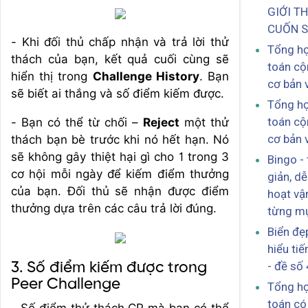
GIỚI T
CUỐN 
- Khi đối thủ chấp nhận và trả lời thử
Tổng hợ
thách của bạn, kết quả cuối cùng sẽ
toán cộ
hiển thị trong
Challenge History
. Bạn
cơ bản 
sẽ biết ai thắng và số điểm kiếm được.
Tổng hợ
toán cộ
- Bạn có thể từ chối –
Reject
một thử
cơ bản 
thách bạn bè trước khi nó hết hạn. Nó
sẽ không gây thiệt hại gì cho 1 trong 3
Bingo -
cơ hội mỗi ngày để kiếm điểm thưởng
giản, dễ
của bạn. Đối thủ sẽ nhận được điểm
hoạt vậ
thưởng dựa trên các câu trả lời đúng.
từng mụ
Biển đẹ
hiểu tiế
- đề số 
3. Số điểm kiếm được trong
Peer Challenge
Tổng hợ
toán có 