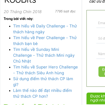
KooBits
các ưu đ
20 Tháng Chín 2018
7795 lượt đọc
Trong bài viết này
:
Tìm hiểu về Daily Challenge - Thử
thách hàng ngày
Tìm hiểu về Peer Challenge - Thử
thách bạn bè
Tìm hiểu về Sunday Mini
Challenge - Thử thách Mini ngày
Chủ Nhật
Tìm hiểu về Super Hero Challenge
- Thử thách Siêu Anh hùng
Sử dụng điểm thử thách CP làm
gì?
Làm thế nào để đạt nhiều điểm
thử thách CP hơn?
Được k
ngợi nh