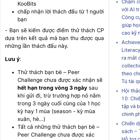
Chấm ch
KooBits
với AI 
chấp nhận lời thách đấu từ 1 người
Công cụ
bạn
giúp họ
- Bạn sẽ kiếm được điểm thử thách CP
cao kỹ 
dựa trên kết quả mà bạn thu được qua
Achiev
những lần thách đấu này.
Literac
ra mắt 
Lưu ý
:
collecti
Thử thách bạn bè – Peer
theo ch
Challenge chưa được xác nhận sẽ
Tú tài q
hết hạn trong vòng 3 ngày
sau
Hội thảo
khi gửi đi, trừ trường hợp nó nằm
10: Chi
trong 3 ngày cuối cùng của 1 học
tập và b
kỳ hay 1 mùa (season - kỳ mùa
chinh ph
xuân, hè…)
Chiến d
Tất cả những thử thách bạn bè –
sách – 
Peer Challenge chưa được xác
Hỗ trợ 