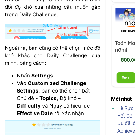
đổi độ khó của những câu muốn gặp
trong Daily Challenge.
Toán Mat
Ngoài ra, bạn cũng có thể chọn mức độ
năm)
khó khác cho Daily Challenge của
800.0
mình, bằng cách:
Nhấn
Settings
.
Xem
Vào
Customized Challenge
Settings
, bạn có thể chọn bất
Chủ đề -
Topics
, Độ khó –
Mới nhất
Difficulty
và Ngày có hiệu lực –
Hè Rực 
Effective Date
rồi xác nhận.
Hết Cỡ:
Ưu đãi 
Achiev