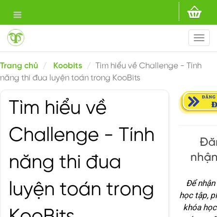
Togg
navi
Trang chủ
Koobits
Tìm hiểu về Challenge - Tính
năng thi đua luyện toán trong KooBits
Tìm hiểu về
Challenge - Tính
Đăn
nhận
năng thi đua
Để nhận 
luyện toán trong
học tập, 
khóa học