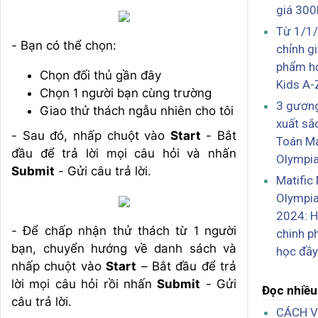
giá 300
Từ 1/1/
- Bạn có thể chọn:
chỉnh g
phẩm họ
Chọn đối thủ gần đây
Kids A-
Chọn 1 người bạn cùng trường
3 gương
Giao thử thách ngẫu nhiên cho tôi
xuất sắc
- Sau đó, nhấp chuột vào
Start
- Bắt
Toán Ma
đầu để trả lời mọi câu hỏi và nhấn
Olympi
Submit
- Gửi câu trả lời.
Matific
Olympi
2024: H
- Để chấp nhận thử thách từ 1 người
chinh p
bạn, chuyển hướng về danh sách và
học đầy
nhấp chuột vào
Start
– Bắt đầu để trả
lời mọi câu hỏi rồi nhấn
Submit
- Gửi
Đọc nhiều
câu trả lời.
CÁCH V