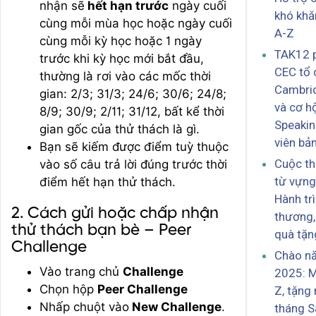
nhận sẽ
hết hạn trước
ngày cuối
khó khă
cùng mỗi mùa học hoặc ngày cuối
A-Z
cùng mỗi kỳ học hoặc 1 ngày
TAK12 p
trước khi kỳ học mới bắt đầu,
CEC tổ
thường là rơi vào các mốc thời
Cambrid
gian: 2/3; 31/3; 24/6; 30/6; 24/8;
và cơ hộ
8/9; 30/9; 2/11; 31/12, bất kể thời
Speakin
gian gốc của thử thách là gì.
viên bả
Bạn sẽ kiếm được điểm tuỳ thuộc
Cuộc th
vào số câu trả lời đúng trước thời
từ vựng
điểm hết hạn thử thách.
Hành tr
2. Cách gửi hoặc chấp nhận
thương,
thử thách bạn bè – Peer
quà tặn
Challenge
Chào n
Vào trang chủ
Challenge
2025: M
Chọn hộp
Peer Challenge
Z, tặng
Nhấp chuột vào
New Challenge
.
tháng S