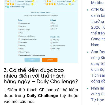
Matific
CTH Sof
danh tại
thưởng
2026: K
thế trê
Công ng
Nam
Star Do
cùng Ki
quay trở
dịch Đọ
3. Có thể kiểm được bao
Tích sa
nhiêu điểm với thử thách
cộng đ
hàng ngày – Daily Challenge?
Nhìn lạ
- Điểm thử thách CP bạn có thể kiếm
cùng Gi
được trong
Daily Challenge
tuỳ thuộc
Tự Học
vào mỗi câu hỏi.