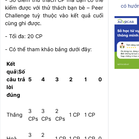
- Số điểm thử thách CP mà bạn có thể
có hướn
kiếm được với thử thách bạn bè – Peer
Challenge tuỳ thuộc vào kết quả cuối
cùng ghi được.
- Tối đa: 20 CP
- Có thể tham khảo bảng dưới đây:
Kết
quả
\
Số
câu trả
5
4
3
2
1
0
lời
đúng
3
3
2
Thắng
1 CP
1 CP
CPs
CPs
CPs
3
2
Hoà
1 CP
1 CP
1 CP
0