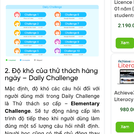
Licence
01 năm (
student
2.190.
Xem
2. Độ khó của thử thách hàng
ngày – Daily Challenge
Mặc định, độ khó các câu hỏi đối với
Achiev
người dùng mới trong Daily Challenge
Literacy
là Thử thách sơ cấp –
Elementary
980.0
Challenge
. Sẽ tự động nâng cấp lên
trình độ tiếp theo khi người dùng làm
đúng một số lượng câu hỏi nhất định.
Xem
Người học cũng có thể chủ động thay