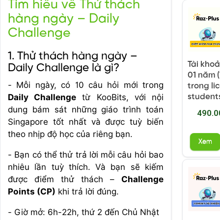
Tìm hiểu về Thử thách
hàng ngày – Daily
Challenge
1. Thử thách hàng ngày –
Tài kho
Daily Challenge là gì?
01 năm (
- Mỗi ngày, có 10 câu hỏi mới trong
trong li
Daily Challenge
từ KooBits, với nội
student
dung bám sát những giáo trình toán
490.0
Singapore tốt nhất và được tuỳ biến
theo nhịp độ học của riêng bạn.
Xem
- Bạn có thể thử trả lời mỗi câu hỏi bao
nhiêu lần tuỳ thích. Và bạn sẽ kiếm
được điểm thử thách –
Challenge
Points (CP)
khi trả lời đúng.
- Giờ mở: 6h-22h, thứ 2 đến Chủ Nhật