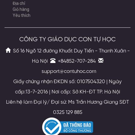
Địa chỉ
Giỏ hàng
Yêu thích
CÔNG TY GIÁO DỤC CON TỰ HỌC
Số 16 Ngõ 12 đường Khuất Duy Tiến - Thanh Xuân -
Hà Nội
+84852-707-284
support@contuhoc.com
Giấy chứng nhận ĐKDN số: 0107504320 | Ngày
cấp:13-7-2016 | Nơi cấp: Sở KH-ĐT TP. Hà Nội
Liên hệ làm Đại lý/ Đại sứ: Ms Trần Hương Giang SĐT
0325 129 885