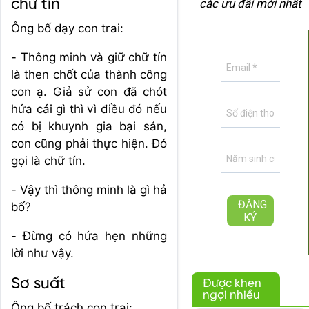
chữ tín
các ưu đãi mới nhất
Ông bố dạy con trai:
- Thông minh và giữ chữ tín
là then chốt của thành công
con ạ. Giả sử con đã chót
hứa cái gì thì vì điều đó nếu
có bị khuynh gia bại sản,
con cũng phải thực hiện. Đó
gọi là chữ tín.
- Vậy thì thông minh là gì hả
bố?
- Đừng có hứa hẹn những
lời như vậy.
Sơ suất
Được khen
ngợi nhiều
Ông bố trách con trai: