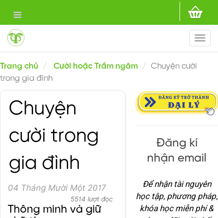
Togg
navi
Trang chủ
Cười hoặc Trầm ngâm
Chuyện cười
trong gia đình
Chuyện
cười trong
Đăng kí
nhận email
gia đình
Để nhận tài nguyên
04 Tháng Mười Một 2017
học tập, phương pháp,
5514 lượt đọc
khóa học miễn phí &
Thông minh và giữ