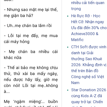
nhiều cải tiến quan
trọng
- Nhưng sao mặt mẹ lại thế,
mẹ giận ba hả?
Hè Rực Rỡ - Học
Hết Cỡ: Nhận ngay
- Uh..mẹ chán ba lắm rồi
Ưu đãi đến 30% cho
Achieve3000 &
- Lỗi tại mẹ đấy, mẹ mua
Matific
cái máy hỏng
CTH Soft được vinh
- Mẹ chán ba nhiều cái
danh tại Giải
khác nữa
thưởng Sao Khuê
2026: Khẳng định vị
- Thế ai bảo mẹ không chịu
thế trên Bản đồ
thử, thử xài ba mấy ngày,
Công nghệ số Việt
nếu được hãy lấy, giờ mẹ
Nam
còn nói! Lỗi tại mẹ..không
Star Donation 2026
à...
cùng Kids A-Z đã
Mẹ 'ngậm miệng'... buồn
quay trở lại: Chiến