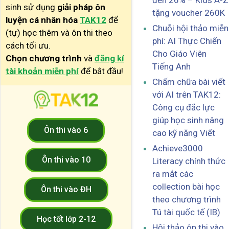
đến 26% – Kids A-Z
sinh sử dụng
giải pháp ôn
tặng voucher 260K
luyện cá nhân hóa
TAK12
để
Chuỗi hội thảo miễn
(tự) học thêm và ôn thi theo
phí: AI Thực Chiến
cách tối ưu.
Cho Giáo Viên
Chọn chương trình
và
đăng kí
Tiếng Anh
tài khoản miễn phí
để bắt đầu!
Chấm chữa bài viết
với AI trên TAK12:
Công cụ đắc lực
giúp học sinh nâng
Ôn thi vào 6
cao kỹ năng Viết
Achieve3000
Ôn thi vào 10
Literacy chính thức
ra mắt các
collection bài học
Ôn thi vào ĐH
theo chương trình
Tú tài quốc tế (IB)
Học tốt lớp 2-12
Hội thảo ôn thi vào