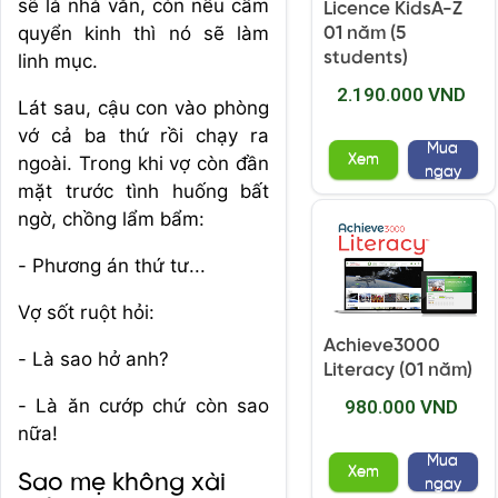
sẽ là nhà văn, còn nếu cầm
Licence KidsA-Z
quyển kinh thì nó sẽ làm
01 năm (5
students)
linh mục.
2.190.000 VND
Lát sau, cậu con vào phòng
vớ cả ba thứ rồi chạy ra
Mua
Xem
ngoài. Trong khi vợ còn đần
ngay
mặt trước tình huống bất
ngờ, chồng lẩm bẩm:
- Phương án thứ tư...
Vợ sốt ruột hỏi:
Achieve3000
- Là sao hở anh?
Literacy (01 năm)
- Là ăn cướp chứ còn sao
980.000 VND
nữa!
Mua
Xem
Sao mẹ không xài
ngay