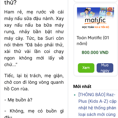
thử?
Ham rẻ, mẹ rước về cái
máy nấu sữa đậu nành. Xay
xay nấu nấu ba bữa máy
rung, nhảy bần bật như
máy cày. Tức, ba Suri còn
Toán Matific (01
năm)
nói thêm “Đã bảo phải thử,
xài thử vài lần coi chạy
800.000 VND
ngon không mới lấy về
chứ...”
Mua
Xem
ngay
Tiếc, lại bị trách, mẹ giận,
chở con đi lòng vòng quanh
Mới nhất
hồ Con rùa.
[THÔNG BÁO] Raz-
- Mẹ buồn à?
Plus (Kids A-Z) cập
nhật hệ thống phân
- Không, mẹ có buồn gì
loại sách mới cùng
đâu..