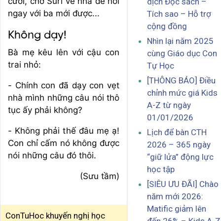
cười, chở Suri về nhà để nói
dịch Đọc sách –
ngay với ba mới được...
Tích sao – Hỗ trợ
cộng đồng
Không dạy!
Nhìn lại năm 2025
Bà mẹ kêu lên với cậu con
cùng Giáo dục Con
trai nhỏ:
Tự Học
[THÔNG BÁO] Điều
- Chính con đã dạy con vẹt
chỉnh mức giá Kids
nhà mình những câu nói thô
A-Z từ ngày
tục ấy phải không?
01/01/2026
- Không phải thế đâu mẹ ạ!
Lịch để bàn CTH
Con chỉ cấm nó không được
2026 – 365 ngày
nói những câu đó thôi.
“giữ lửa” động lực
học tập
(Sưu tầm)
[SIÊU ƯU ĐÃI] Chào
năm mới 2026:
Matific giảm lên
ConTuHoc khuyến nghị học