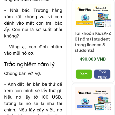
- Nhà bác Trương hàng
xóm rất không vui vì con
đánh vào mắt con trai bác
ấy. Con nói là sơ suất phải
Tài khoản KidsA-Z
không?
01 năm (1 student
trong licence 5
- Vâng ạ, con định nhằm
students)
vào mũi nó cơ.
490.000 VND
Trắc nghiệm tâm lý
Mua
Chồng bàn với vợ:
Xem
ngay
- Anh đặt lên bàn ba thứ để
xem con mình sẽ lấy thứ gì.
Nếu nó lấy tờ 100 USD,
tương lai nó sẽ là nhà tài
chính. Nếu lấy cây viết, nó