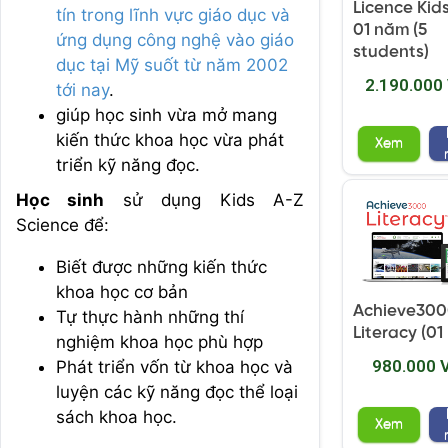
Licence Kid
tín trong lĩnh vực giáo dục và
01 năm (5
ứng dụng công nghệ vào giáo
students)
dục tại Mỹ suốt từ năm 2002
2.190.000
tới nay
.
giúp học sinh vừa mở mang
kiến thức khoa học vừa phát
Xem
triển kỹ năng đọc.
Học sinh
sử dụng Kids A-Z
Science để:
Biết được những kiến thức
khoa học cơ bản
Achieve30
Tự thực hành những thí
Literacy (01
nghiệm khoa học phù hợp
980.000 
Phát triển vốn từ khoa học và
luyện các kỹ năng đọc thể loại
sách khoa học.
Xem