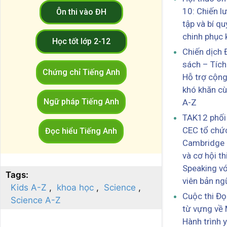
10: Chiến l
Ôn thi vào ĐH
tập và bí qu
chinh phục k
Học tốt lớp 2-12
Chiến dịch 
sách – Tích
Chứng chỉ Tiếng Anh
Hỗ trợ cộn
khó khăn cù
Ngữ pháp Tiếng Anh
A-Z
TAK12 phối 
CEC tổ chứ
Đọc hiểu Tiếng Anh
Cambridge 
và cơ hội th
Speaking vớ
Tags:
viên bản ng
Kids A-Z
khoa học
Science
Cuộc thi Đọ
Science A-Z
từ vựng về 
Hành trình 