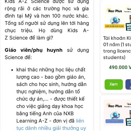
Kids A-Z Science được sử dụng
rộng rãi ở các trường học và gia
đình tại Mỹ và hơn 100 nước khác.
Tổng số người sử dụng lên tới hàng
chục triệu. Họ dùng Kids A-
Z Science để làm gì?
Tài khoản K
01 năm (1 s
Giáo viên/phụ huynh
sử dụng
trong licenc
Science để:
students)
490.000 
khai thác những học liệu chất
lượng cao - bao gồm giáo án,
sách cho học sinh, hướng dẫn
Xem
thực nghiệm, hướng dẫn tổ
chức dự án,... - được thiết kế
cho việc giảng dạy khoa học
bằng tiếng Anh
của NXB
Learning A-Z - đơn vị đã
liên
tục dành nhiều giải thưởng uy