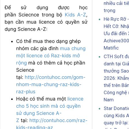
nhiều cải ti
Để sử dụng được học
trọng
phần Sciecnce trong bộ
Kids A-Z
,
Hè Rực Rỡ 
bạn cần mua licence có quyền sử
Hết Cỡ: Nh
dụng Science A-Z:
Ưu đãi đến
Achieve300
Có thể mua theo dạng ghép
Matific
nhóm các gia đình
mua chung
một licence có Raz-kids mở
CTH Soft đ
rộng
mà có thêm cả học phần
danh tại Giả
Science
thưởng Sao
tại:
http://contuhoc.com/gom-
2026: Khẳng
nhom-mua-chung-raz-kids-
thế trên Bả
raz-plus
Công nghệ 
Hoặc có thể mua một
licence
Nam
cho 5 học sinh mà có quyền
Star Donat
sử dụng Science A-
cùng Kids 
Z
tại:
http://contuhoc.com/raz-
quay trở lại
kids-reading-az