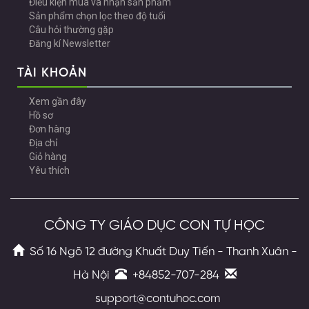
Điều kiện mua và nhận sản phẩm
Sản phẩm chọn lọc theo độ tuổi
Câu hỏi thường gặp
Đăng kí Newsletter
TÀI KHOẢN
Xem gần đây
Hồ sơ
Đơn hàng
Địa chỉ
Giỏ hàng
Yêu thích
CÔNG TY GIÁO DỤC CON TỰ HỌC
Số 16 Ngõ 12 đường Khuất Duy Tiến - Thanh Xuân -
Hà Nội
+84852-707-284
support@contuhoc.com