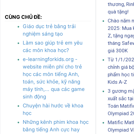
thương, Rin
quà tặng!
CÙNG CHỦ ĐỀ:
Chào năm 
Giáo dục trẻ bằng trải
2025: Mua 
nghiệm sáng tạo
Z, tặng nga
Làm sao giúp trẻ em yêu
tháng Safew
các môn khoa học?
giá 300K
e-learningforkids.org -
Từ 1/1/202
website miễn phí cho trẻ
chỉnh giá b
học các môn tiếng Anh,
phẩm học t
toán, sức khỏe, kỹ năng
Kids A-Z
máy tính,... qua các game
3 gương mặ
sinh động
xuất sắc tại
Chuyện hài hước về khoa
Toán Matifi
học
Olympiad 
Những kênh phim khoa học
Matific Mat
bằng tiếng Anh cực hay
Olympiad V