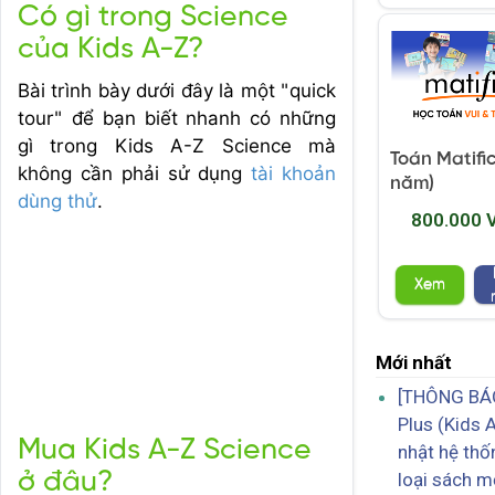
Có gì trong Science
của Kids A-Z?
Bài trình bày dưới đây là một "quick
tour" để bạn biết nhanh có những
gì trong Kids A-Z Science mà
Toán Matific
không cần phải sử dụng
tài khoản
năm)
dùng thử
.
800.000 
Xem
Mới nhất
[THÔNG BÁO
Plus (Kids 
Mua Kids A-Z Science
nhật hệ thố
ở đâu?
loại sách m