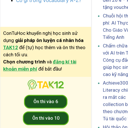
đến 26% – 
Có gì trong Vocabulary A-Z?
tặng vouch
Chuỗi hội t
phí: AI Thự
Cho Giáo V
ConTuHoc khuyến nghị học sinh sử
Tiếng Anh
dụng
giải pháp ôn luyện cá nhân hóa
Chấm chữa b
TAK12
để (tự) học thêm và ôn thi theo
với AI trên
cách tối ưu.
Công cụ đắ
Chọn chương trình
và
đăng kí tài
giúp học si
khoản miễn phí
để bắt đầu!
cao kỹ năng
Achieve30
Literacy ch
ra mắt các
Ôn thi vào 6
collection b
theo chương
Ôn thi vào 10
Tú tài quốc 
Hội thảo ôn