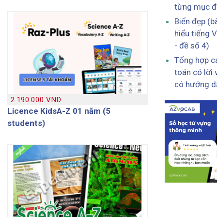
từng mục đ
Biển đẹp (b
hiểu tiếng V
- đề số 4)
Tổng hợp cá
toán có lời 
có hướng dẫ
2.190.000 VND
Licence KidsA-Z 01 năm (5
students)