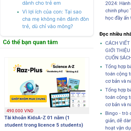
dành cho trẻ em
2024: Hành 
chinh phục
Vì lợi ích của con: Tại sao
học đầy ấn
cha mẹ không nên đánh đòn
trẻ, dù chỉ vào mông?
Đọc nhiều nh
Có thể bạn quan tâm
CÁCH VIẾT 
GIỚI THIỆ
CUỐN SÁC
Tổng hợp bà
toán cộng t
cơ bản và n
Tổng hợp bà
toán cộng t
cơ bản và n
490.000 VND
Bingo - trò
Tài khoản KidsA-Z 01 năm (1
giản, dễ dàn
student trong licence 5 students)
hoạt vận d