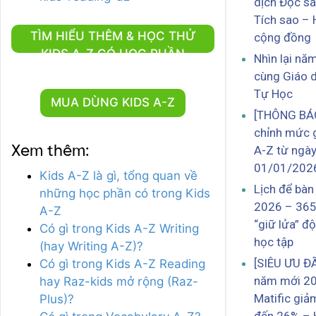
dịch Đọc s
Tích sao – 
TÌM HIỂU THÊM & HỌC THỬ
cộng đồng
KIDS A-Z CÓ HỌC PHẦN
Nhìn lại nă
SCIENCE
cùng Giáo 
Tự Học
MUA DÙNG KIDS A-Z
[THÔNG BÁO
chỉnh mức g
Xem thêm:
A-Z từ ngà
01/01/202
Kids A-Z là gì, tổng quan về
Lịch để bà
những học phần có trong Kids
2026 – 365
A-Z
“giữ lửa” đ
Có gì trong Kids A-Z Writing
học tập
(hay Writing A-Z)?
[SIÊU ƯU Đ
Có gì trong Kids A-Z Reading
năm mới 20
hay Raz-kids mở rộng (Raz-
Matific giả
Plus)?