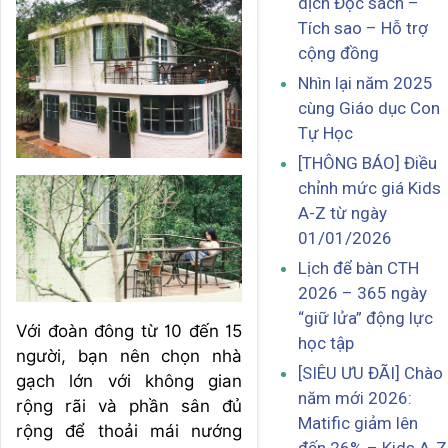
dịch Đọc sách –
Tích sao – Hỗ trợ
cộng đồng
Nhìn lại năm 2025
cùng Giáo dục Con
Tự Học
[THÔNG BÁO] Điều
chỉnh mức giá Kids
A-Z từ ngày
01/01/2026
Lịch để bàn CTH
2026 – 365 ngày
“giữ lửa” động lực
Với đoàn đông từ 10 đến 15
học tập
người, bạn nên chọn nhà
[SIÊU ƯU ĐÃI] Chào
gạch lớn với không gian
năm mới 2026:
rộng rãi và phần sân đủ
Matific giảm lên
rộng để thoải mái nướng