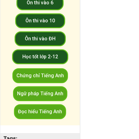
Ôn thi vào 6
Ôn thi vào 10
Ôn thi vào ĐH
Học tốt lớp 2-12
Chứng chỉ Tiếng Anh
Ngữ pháp Tiếng Anh
Đọc hiểu Tiếng Anh
Tags: