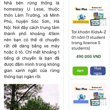
Nhà bên rừng thông là
homestay U Lese, thuộc
thôn Lâm Trường, xã Minh
Phú, huyện Sóc Sơn, Hà
Nội. Nơi đây cách trung tâm
Tài khoản KidsA-Z
thành phố khoảng 45km
01 năm (1 student
nên bạn có thể di chuyển
trong licence 5
rất dễ dàng bằng xe máy
students)
hoặc ô tô. Chỉ mất khoảng 1
490.000 VND
tiếng di chuyển là bạn đã
được đắm mình trong không
Mua
gian xanh ngắt của rừng
Xem
ngay
thông bạt ngàn rồi.