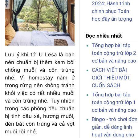
2024: Hành trình
chinh phục Toán
học đầy ấn tượng
Đọc nhiều nhất
Tổng hợp bài tập
toán cộng trừ lớp 2
Lưu ý khi tới U Lesa là bạn
cơ bản và nâng cao
nên chuẩn bị thêm kem bôi
CÁCH VIẾT BÀI
chống muỗi và côn trùng
GIỚI THIỆU MỘT
nhé. Vì homestay nằm ở
CUỐN SÁCH
trong rừng nên không tránh
khỏi việc có rất nhiều muỗi
Tổng hợp bài tập
và côn trùng nhé. Tuy nhiên
toán cộng trừ lớp 1
trong các phòng đều chuẩn
cơ bản và nâng cao
bị tinh dầu xả, hương muỗi,
Bingo - trò chơi đơn
đèn bắt côn trùng và cả vợt
giản, dễ dàng linh
muỗi rồi nhé.
hoạt vận dụng cho