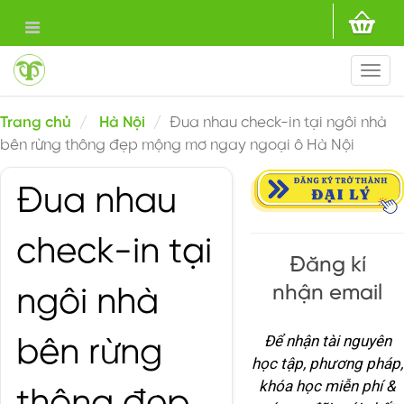
Togg
navi
Trang chủ
Hà Nội
Đua nhau check-in tại ngôi nhà
bên rừng thông đẹp mộng mơ ngay ngoại ô Hà Nội
Đua nhau
check-in tại
Đăng kí
nhận email
ngôi nhà
Để nhận tài nguyên
bên rừng
học tập, phương pháp,
khóa học miễn phí &