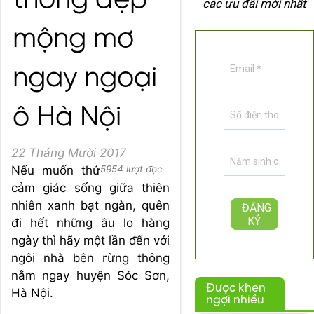
thông đẹp
các ưu đãi mới nhất
mộng mơ
ngay ngoại
ô Hà Nội
22 Tháng Mười 2017
Nếu muốn thử
5954 lượt đọc
cảm giác sống giữa thiên
nhiên xanh bạt ngàn, quên
đi hết những âu lo hàng
ngày thì hãy một lần đến với
ngôi nhà bên rừng thông
nằm ngay huyện Sóc Sơn,
Được khen
Hà Nội.
ngợi nhiều