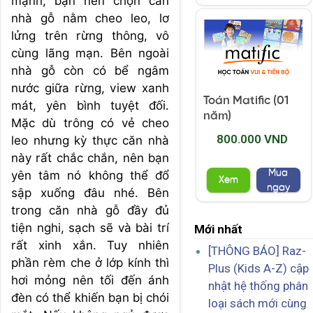
mạnh, bạn nên chọn căn
nhà gỗ nằm cheo leo, lơ
lửng trên rừng thông, vô
cùng lãng mạn. Bên ngoài
nhà gỗ còn có bể ngâm
nước giữa rừng, view xanh
Toán Matific (01
mát, yên bình tuyệt đối.
năm)
Mặc dù trông có vẻ cheo
800.000 VND
leo nhưng kỳ thực căn nhà
này rất chắc chắn, nên bạn
Mua
yên tâm nó không thể đổ
Xem
ngay
sập xuống đâu nhé. Bên
trong căn nhà gỗ đầy đủ
tiện nghi, sạch sẽ và bài trí
Mới nhất
rất xinh xắn. Tuy nhiên
[THÔNG BÁO] Raz-
phần rèm che ở lớp kính thì
Plus (Kids A-Z) cập
hơi mỏng nên tối đến ánh
nhật hệ thống phân
đèn có thể khiến bạn bị chói
loại sách mới cùng