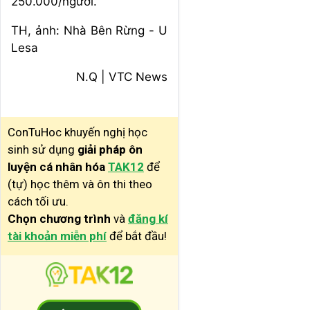
250.000/người.
TH, ảnh: Nhà Bên Rừng - U
Lesa
N.Q
| VTC News
ConTuHoc khuyến nghị học
sinh sử dụng
giải pháp ôn
luyện cá nhân hóa
TAK12
để
(tự) học thêm và ôn thi theo
cách tối ưu.
Chọn chương trình
và
đăng kí
tài khoản miễn phí
để bắt đầu!