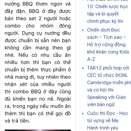
nướng BBQ thơm ngon và
10: Chiến lược học
đầy đặn. BBQ ở đây được
tập và bí quyết
bán theo set 2 người hoặc
chinh phục kỳ thi
combo cho nhóm đông
Chiến dịch Đọc
người. Dụng cụ nướng đều
sách – Tích sao –
được chuẩn bị sẵn nên bạn
Hỗ trợ cộng đồng
không cần mang theo gì
khó khăn cùng Kids
nhé. Nếu có nhu cầu ăn
A-Z
nhiều hơn thì bạn có thể
TAK12 phối hợp với
chuẩn bị thêm thực phẩm ở
CEC tổ chức ĐGNL
nhà mang đi, tuy nhiên theo
Cambridge miễn phí
nhận xét của nhiều người
và cơ hội thi
thì combo BBQ ở đây cũng
Speaking với Giáo
đủ khiến bạn no nê. Ngoài
viên bản ngữ
ra, trong ngày nếu muốn ăn
Cuộc thi Đọc - Học
thêm thì bạn có thể gọi đồ
từ vựng về Mẹ:
và trả tiền.
Hành trình yêu