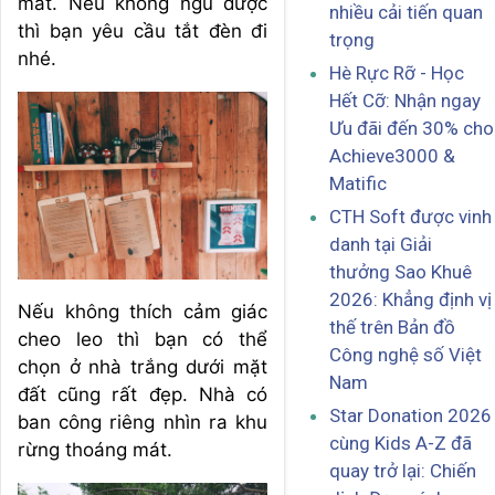
mắt. Nếu không ngủ được
nhiều cải tiến quan
thì bạn yêu cầu tắt đèn đi
trọng
nhé.
Hè Rực Rỡ - Học
Hết Cỡ: Nhận ngay
Ưu đãi đến 30% cho
Achieve3000 &
Matific
CTH Soft được vinh
danh tại Giải
thưởng Sao Khuê
2026: Khẳng định vị
Nếu không thích cảm giác
thế trên Bản đồ
cheo leo thì bạn có thể
Công nghệ số Việt
chọn ở nhà trắng dưới mặt
Nam
đất cũng rất đẹp. Nhà có
Star Donation 2026
ban công riêng nhìn ra khu
cùng Kids A-Z đã
rừng thoáng mát.
quay trở lại: Chiến