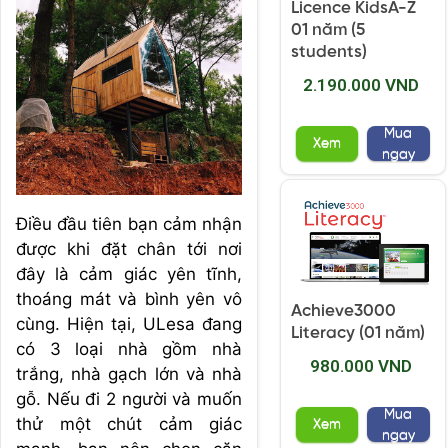
Licence KidsA-Z
01 năm (5
students)
2.190.000 VND
Mua
Xem
ngay
Điều đầu tiên bạn cảm nhận
được khi đặt chân tới nơi
đây là cảm giác yên tĩnh,
thoáng mát và bình yên vô
Achieve3000
cùng. Hiện tại, ULesa đang
Literacy (01 năm)
có 3 loại nhà gồm nhà
980.000 VND
trắng, nhà gạch lớn và nhà
gỗ. Nếu đi 2 người và muốn
Mua
thử một chút cảm giác
Xem
ngay