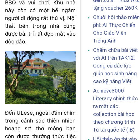
đến 26% – Kids A-Z
BBQ và vui chơi. Khu nhà
tặng voucher 260K
này còn có một bể ngâm
Chuỗi hội thảo miễn
người di động rất thú vị. Nội
phí: AI Thực Chiến
thất bên trong nhà cũng
Cho Giáo Viên
được bài trí rất đẹp mắt vào
Tiếng Anh
độc đáo.
Chấm chữa bài viết
với AI trên TAK12:
Công cụ đắc lực
giúp học sinh nâng
cao kỹ năng Viết
Achieve3000
Literacy chính thức
ra mắt các
Đến ULese, ngoài đắm chìm
collection bài học
trong cảnh sắc thiên nhiên
theo chương trình
hoang sơ, thơ mộng bạn
Tú tài quốc tế (IB)
còn được thưởng thức tiệc
Hội thảo ôn thi vào