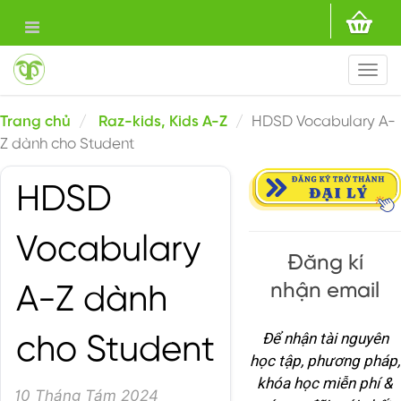
Togg
navi
Trang chủ
Raz-kids, Kids A-Z
HDSD Vocabulary A-
Z dành cho Student
HDSD
Vocabulary
Đăng kí
nhận email
A-Z dành
Để nhận tài nguyên
cho Student
học tập, phương pháp,
khóa học miễn phí &
10 Tháng Tám 2024