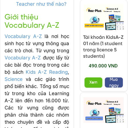
Teacher như thế nào?
Giới thiệu
Vocabulary A-Z
Vocabulary A-Z
là nơi học
Tài khoản KidsA-Z
sinh học từ vựng thông qua
01 năm (1 student
trong licence 5
các trò chơi. Từ vựng trong
students)
Vocabulary A-Z
được lấy từ
các bài đọc trong trong các
490.000 VND
bộ sách
Kids A-Z Reading
,
Science
và các giáo trình
Mua
Xem
ngay
phổ biến khác. Tổng số mục
từ trong kho của Learning
A-Z lên đến hơn 16.000 từ.
Các từ vựng cũng được
phân chia thành các nhóm
theo chuyên đề và cấp độ