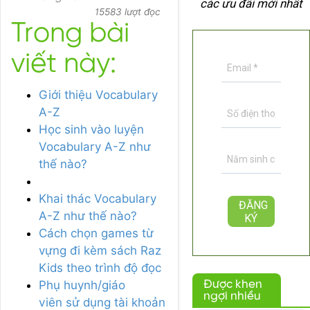
các ưu đãi mới nhất
15583 lượt đọc
Trong bài
viết này:
Giới thiệu Vocabulary
A-Z
Học sinh vào luyện
Vocabulary A-Z như
thế nào?
Khai thác Vocabulary
A-Z như thế nào?
Cách chọn games từ
vựng đi kèm sách Raz
Kids theo trình độ đọc
Phụ huynh/giáo
Được khen
ngợi nhiều
viên sử dụng tài khoản