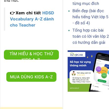
thu hút.
từng mục đích
Biển đẹp (bài đọc
👉Xem chi tiết
HDSD
hiểu tiếng Việt lớp 5
Vocabulary A-Z dành
- đề số 4)
cho Teacher
Tổng hợp các bài
toán có lời văn lớp 2
có hướng dẫn giải
TÌM HIỂU & HỌC THỬ
KIDS A-Z
MUA DÙNG KIDS A-Z