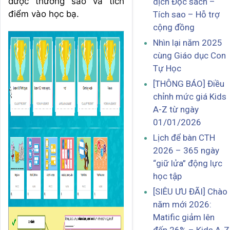
được thưởng sao và tích
dịch Đọc sách –
điểm vào học bạ.
Tích sao – Hỗ trợ
cộng đồng
Nhìn lại năm 2025
cùng Giáo dục Con
Tự Học
[THÔNG BÁO] Điều
chỉnh mức giá Kids
A-Z từ ngày
01/01/2026
Lịch để bàn CTH
2026 – 365 ngày
“giữ lửa” động lực
học tập
[SIÊU ƯU ĐÃI] Chào
năm mới 2026:
Matific giảm lên