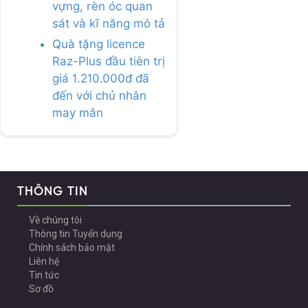
vựng, rèn óc quan
sát và kĩ năng mô tả
Quà tặng licence
Raz-Plus đầu tiên trị
giá 1.210.000đ đã
đến với chủ nhân
may mắn
THÔNG TIN
Về chúng tôi
Thông tin Tuyển dụng
Chính sách bảo mật
Liên hệ
Tin tức
Sơ đồ