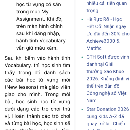
nhiều cải tiến quan
học từ vựng có sẵn
trọng
trong mục My
Assignment. Khi đó,
Hè Rực Rỡ - Học
trên màn hình chính
Hết Cỡ: Nhận ngay
sau khi đăng nhập,
Ưu đãi đến 30% cho
hành tinh Vocabulary
Achieve3000 &
vẫn giữ màu xám.
Matific
CTH Soft được vinh
Sau khi bấm vào hành tinh
danh tại Giải
Vocabulary, thì học sinh tìm
thưởng Sao Khuê
thấy trong đó danh sách
2026: Khẳng định vị
các bài học từ vựng mới
thế trên Bản đồ
(New lessons) mà giáo viên
Công nghệ số Việt
giao cho mình. Trong mỗi
Nam
bài, học sinh học từ vựng
dưới dạng các trò chơi thú
Star Donation 2026
vị. Hoàn thành các trò chơi
cùng Kids A-Z đã
và từng bài học, học sinh sẽ
quay trở lại: Chiến