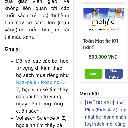
của giáo viên giao (và
không liên quan tới các
cuốn sách trẻ đọc) thì hành
tinh này sẽ sáng lên (màu
vàng) còn nếu không có bài
thì màu xám.
Toán Matific (01
năm)
Chú ý
:
800.000 VND
Đối với các các bài học
từ vựng đi kèm theo
Mua
Xem
bộ sách mua riêng như
ngay
Raz-plus / Reading A-
Z
, học sinh sẽ tìm thấy
Mới nhất
các bài học từ vựng
[THÔNG BÁO] Raz-
ngay bên trong từng
Plus (Kids A-Z) cập
cuốn sách.
nhật hệ thống phân
Với sách Science A-Z,
loại sách mới cùng
học sinh tìm thấy bài