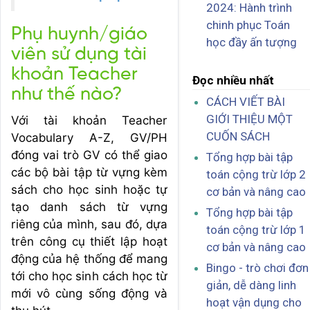
2024: Hành trình
chinh phục Toán
Phụ huynh/giáo
học đầy ấn tượng
viên sử dụng tài
khoản Teacher
Đọc nhiều nhất
như thế nào?
CÁCH VIẾT BÀI
GIỚI THIỆU MỘT
Với tài khoản Teacher
CUỐN SÁCH
Vocabulary A-Z, GV/PH
đóng vai trò GV có thể giao
Tổng hợp bài tập
các bộ bài tập từ vựng kèm
toán cộng trừ lớp 2
sách cho học sinh hoặc tự
cơ bản và nâng cao
tạo danh sách từ vựng
Tổng hợp bài tập
riêng của mình, sau đó, dựa
toán cộng trừ lớp 1
trên công cụ thiết lập hoạt
cơ bản và nâng cao
động của hệ thống để mang
Bingo - trò chơi đơn
tới cho học sinh cách học từ
giản, dễ dàng linh
mới vô cùng sống động và
hoạt vận dụng cho