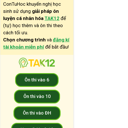
ConTuHoc khuyến nghị học
sinh sử dụng
giải pháp ôn
luyện cá nhân hóa
TAK12
để
(tự) học thêm và ôn thi theo
cách tối ưu.
Chọn chương trình
và
đăng kí
tài khoản miễn phí
để bắt đầu!
Ôn thi vào 6
Ôn thi vào 10
Ôn thi vào ĐH