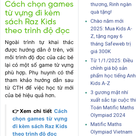
Cách chọn games
thương, Rinh ngàn
quà tặng!
từ vựng đi kèm
Chào năm mới
sách Raz Kids
2025: Mua Kids A-
theo trình độ đọc
Z, tặng ngay 6
Ngoài trình tự khai thác
tháng Safeweb trị
được hướng dẫn ở trên, với
giá 300K
mỗi trình độ đọc của các bé
Từ 1/1/2025: Điều
lại có một số game từ vựng
chỉnh giá bộ sản
phù hợp. Phụ huynh có thể
phẩm học tiếng Anh
tham khảo hướng dẫn sau
Kids A-Z
từ CTH để việc học từ mới
3 gương mặt nhí
của bé hiệu quả hơn.
xuất sắc tại cuộc thi
Toán Matific Maths
👉Xem chi tiết
Cách
Olympiad 2024
chọn games từ vựng
Matific Maths
đi kèm sách Raz Kids
Olympiad Vietnam
theo trình độ đọc