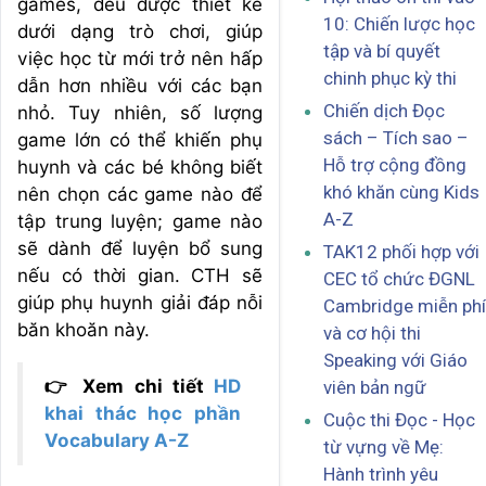
games, đều được thiết kế
10: Chiến lược học
dưới dạng trò chơi, giúp
tập và bí quyết
việc học từ mới trở nên hấp
chinh phục kỳ thi
dẫn hơn nhiều với các bạn
Chiến dịch Đọc
nhỏ. Tuy nhiên, số lượng
sách – Tích sao –
game lớn có thể khiến phụ
Hỗ trợ cộng đồng
huynh và các bé không biết
khó khăn cùng Kids
nên chọn các game nào để
A-Z
tập trung luyện; game nào
sẽ dành để luyện bổ sung
TAK12 phối hợp với
nếu có thời gian. CTH sẽ
CEC tổ chức ĐGNL
giúp phụ huynh giải đáp nỗi
Cambridge miễn phí
băn khoăn này.
và cơ hội thi
Speaking với Giáo
👉 Xem chi tiết
HD
viên bản ngữ
khai thác học phần
Cuộc thi Đọc - Học
Vocabulary A-Z
từ vựng về Mẹ:
Hành trình yêu