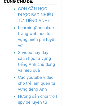
CÙNG CHỦ ĐỀ:
CON CẦN HỌC
ĐƯỢC BAO NHIÊU
TỪ TIẾNG ANH?
LearningChocolate -
trang web học từ
vựng miễn phí tuyệt
vời
3 video hay dạy
cách học từ vựng
tiếng Anh chủ động
và hiệu quả
Các youtube video
cho trẻ làm quen từ
vựng tiếng Anh
Hướng dẫn chơi trò I
spy để luyện từ