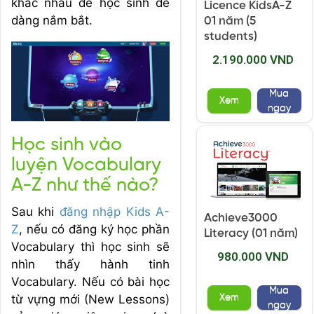
khác nhau để học sinh dễ
Licence KidsA-Z
dàng nắm bắt.
01 năm (5
students)
2.190.000 VND
Mua
Xem
ngay
Học sinh vào
luyện Vocabulary
A-Z như thế nào?
Sau khi
đăng nhập Kids A-
Achieve3000
Z
, nếu có đăng ký học phần
Literacy (01 năm)
Vocabulary thì học sinh sẽ
980.000 VND
nhìn thấy hành tinh
Vocabulary. Nếu có bài học
Mua
Xem
từ vựng mới (New Lessons)
ngay