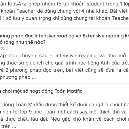
oản KidsA-Z ghép nhóm (5 tài khoản student trong 1 lớ
 khoản Teacher để dùng chung với 4 nhà khác. Bài viết
 1 số lưu ý quan trọng khi dùng chung tài khoản Teache
ơng pháp đọc Intensive reading và Extensive reading k
ở rộng như thế nào?
 2023
áp đọc chuyên sâu – intensive reading và đọc mở 
ng thực sự giúp ích cho quá trình học tiếng Anh của trẻ
 về 2 phương pháp đọc trên, bài viết cũng sẽ đưa ra cá
phương pháp ...
chơi một số hoạt động Toán Matific
động Toán Matific được thiết kế dưới dạng trò chơi tươ
 non tới lớp 9 học Toán một cách say mê, thích thú và 
uả thực chất, lâu dài. Nếu gặp khó khăn về cách chơi
trên ...