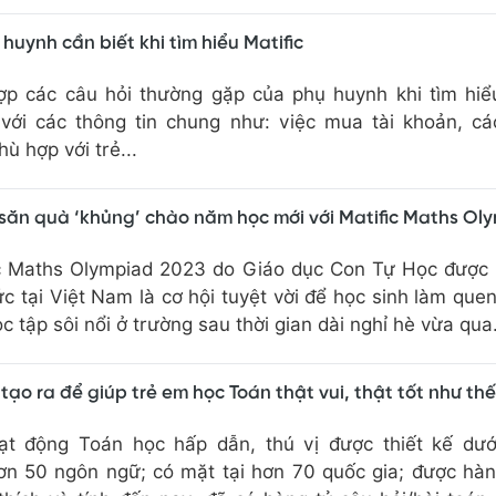
huynh cần biết khi tìm hiểu Matific
hợp các câu hỏi thường gặp của phụ huynh khi tìm hi
 với các thông tin chung như: việc mua tài khoản, c
ù hợp với trẻ...
 săn quà ‘khủng’ chào năm học mới với Matific Maths Ol
ic Maths Olympiad 2023 do Giáo dục Con Tự Học được 
c tại Việt Nam là cơ hội tuyệt vời để học sinh làm quen 
c tập sôi nổi ở trường sau thời gian dài nghỉ hè vừa qua
 tạo ra để giúp trẻ em học Toán thật vui, thật tốt như th
ạt động Toán học hấp dẫn, thú vị được thiết kế dướ
ơn 50 ngôn ngữ; có mặt tại hơn 70 quốc gia; được hàn