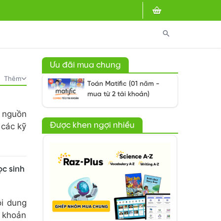
search
Ưu đãi mua chung
Thêm
Toán Matific (01 năm -
mua từ 2 tài khoản)
c nguồn
Được khen ngợi nhiều
 các kỹ
ọc sinh
ội dung
i khoản