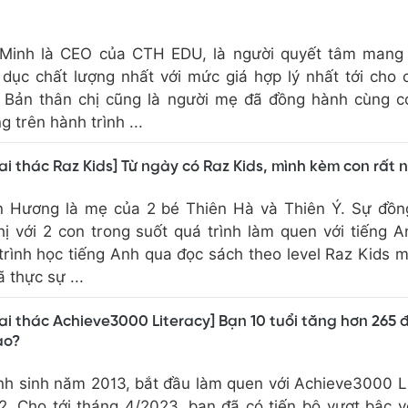
 Minh là CEO của CTH EDU, là người quyết tâm mang
dục chất lượng nhất với mức giá hợp lý nhất tới cho 
 Bản thân chị cũng là người mẹ đã đồng hành cùng c
 trên hành trình ...
ai thác Raz Kids] Từ ngày có Raz Kids, mình kèm con rất 
n Hương là mẹ của 2 bé Thiên Hà và Thiên Ý. Sự đồn
hị với 2 con trong suốt quá trình làm quen với tiếng A
trình học tiếng Anh qua đọc sách theo level Raz Kids 
 thực sự ...
ai thác Achieve3000 Literacy] Bạn 10 tuổi tăng hơn 265 
ào?
h sinh năm 2013, bắt đầu làm quen với Achieve3000 L
2. Cho tới tháng 4/2023, bạn đã có tiến bộ vượt bậc 