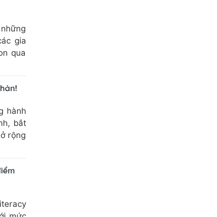
 những
các gia
on qua
nhàn!
g hành
nh, bắt
mở rộng
điểm
iteracy
với mức