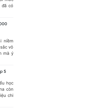
U đã có
1000
i niềm
 sắc vô
ọn mà ý
p 5
ểu học
ena còn
iệu chi