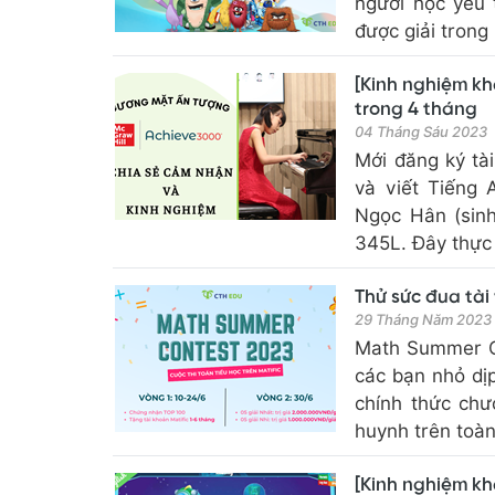
người học yêu t
được giải trong 
[Kinh nghiệm kh
trong 4 tháng
04 Tháng Sáu 2023
Mới đăng ký tà
và viết Tiếng
Ngọc Hân (sinh
345L. Đây thực 
Thử sức đua tài
29 Tháng Năm 2023
Math Summer Co
các bạn nhỏ dị
chính thức chư
huynh trên toàn t
[Kinh nghiệm kh