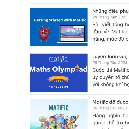
Những điều phụ 
28 Tháng Tám 2023
Bài viết tổng 
đầu về Matific
năng, mức độ ph
Luyện Toán vui,
08 Tháng Tám 2023
Cuộc thi Matif
ủy quyền tổ chứ
với không khí họ
Matific đã được
06 Tháng Sáu 2023
Hàng nghìn ho
game; hỗ trợ h