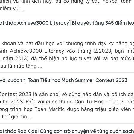
hích và tính đến nay, đã có hàng tỷ câu hỏi/bài toán 
niềm vui ...
ai thác Achieve3000 Literacy] Bí quyết tăng 345 điểm lex
i khoản và bắt đầu học với chương trình dạy kỹ năng đ
 Anh Achieve3000 Literacy vào tháng 2/2023, bạn nh
 năm 2013) đã thể hiện nỗ lực tuyệt vời và đạt mức 
sự là mức tăng ...
 với cuộc thi Toán Tiểu học Math Summer Contest 2023
ntest 2023 là sân chơi vô cùng hấp dẫn và bổ ích d
p hè 2023. Đến với cuộc thi do Con Tự Học - đơn vị ph
ơng trình học Toán Matific được hàng triệu giáo viên
hế giới tin ...
ai thác Raz Kids] Cùng con trò chuyện về từng cuốn sác