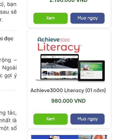
p), bạn
 sau sẽ
Xem
Mua ngay
r.
hi đọc
rộng –
. Ngoài
c gợi ý
Achieve3000 Literacy (01 năm)
980.000 VND
ng tác,
Xem
Mua ngay
nhất là
 một số