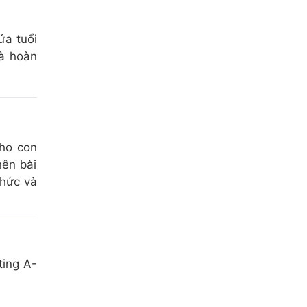
ứa tuổi
và hoàn
cho con
nên bài
thức và
ting A-