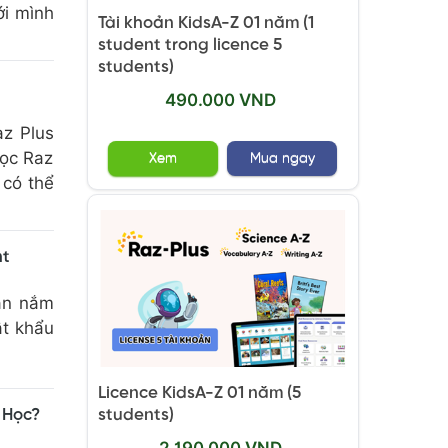
ới mình
Tài khoản KidsA-Z 01 năm (1
student trong licence 5
students)
490.000 VND
az Plus
học Raz
Xem
Mua ngay
 có thể
nt
cần nắm
ật khẩu
Licence KidsA-Z 01 năm (5
students)
 Học?
2.190.000 VND