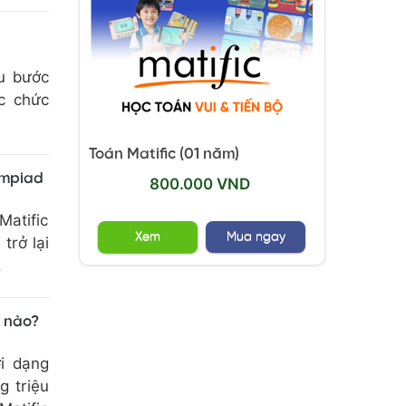
ểu bước
ác chức
Toán Matific (01 năm)
ympiad
800.000 VND
Matific
Xem
Mua ngay
trở lại
.
ế nào?
i dạng
g triệu