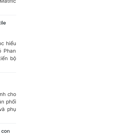
Matific
ile
ọc hiểu
ỏ Phan
tiến bộ
ành cho
ân phối
 và phụ
h con