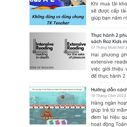
Khi mua tài kh
sẽ được cấp tài
giúp bạn nắm rõ
Thực hành 2 phư
sách Raz Kids m
01 Tháng Mười Một
Hai phương ph
extensive readi
việc giới thiệu
để thực hành 2 
Hướng dẫn cách 
19 Tháng Chín 2023
Hàng ngàn hoạt 
giúp trẻ từ mầm
đem lại hiệu q
hoạt động Toán 