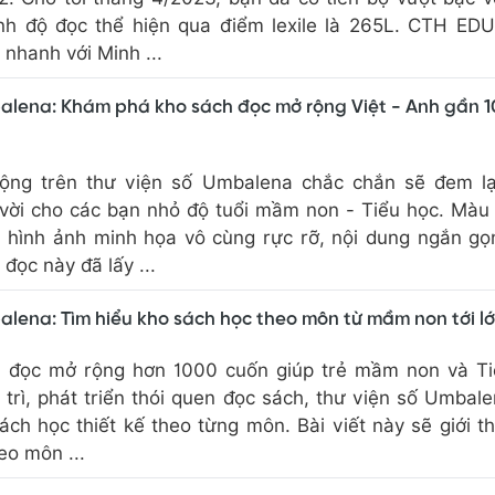
ình độ đọc thể hiện qua điểm lexile là 265L. CTH ED
nhanh với Minh ...
balena: Khám phá kho sách đọc mở rộng Việt - Anh gần 
ộng trên thư viện số Umbalena chắc chắn sẽ đem lạ
 vời cho các bạn nhỏ độ tuổi mầm non - Tiểu học. Màu
, hình ảnh minh họa vô cùng rực rỡ, nội dung ngắn g
đọc này đã lấy ...
alena: Tìm hiểu kho sách học theo môn từ mầm non tới lớ
h đọc mở rộng hơn 1000 cuốn giúp trẻ mầm non và Ti
 trì, phát triển thói quen đọc sách, thư viện số Umbal
ch học thiết kế theo từng môn. Bài viết này sẽ giới th
eo môn ...