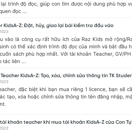
lại trình độ đọc, giúp con tìm được nội dung phù hợp v
 quen đọc ...
 KidsA-Z: Đặt, hủy, giao lại bài kiểm tra đầu vào
 2023
ầu vào là công cụ rất hữu ích của Raz Kids mở rộng/R
inh có thể xác định trình độ đọc của mình và bắt đầu 
 cuốn sách phù hợp nhất. Với tài khoản Teacher, GV/PH
tác liên ...
Teacher KidsA-Z: Tạo, xóa, chỉnh sửa thông tin TK Stude
 2023
eacher, đặc biệt khi bạn mua riêng 1 licence, bạn sẽ 
ác tạo, xóa hoặc chỉnh sửa thông tin tên đăng nhập, m
nt.
tài khoản teacher khi mua tài khoản KidsA-Z của Con Tự
 2023