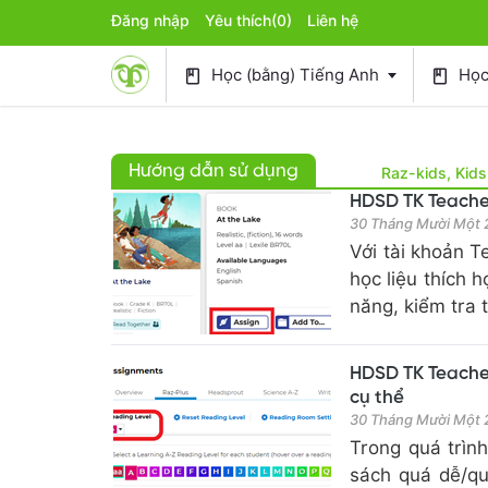
Đăng nhập
Yêu thích
(0)
Liên hệ
Học (bằng) Tiếng Anh
Học 
book
book
Hướng dẫn sử dụng
Raz-kids, Kid
HDSD TK Teacher
30 Tháng Mười Một
Với tài khoản 
học liệu thích 
năng, kiểm tra 
HDSD TK Teacher
cụ thể
30 Tháng Mười Một
Trong quá trìn
sách quá dễ/qu