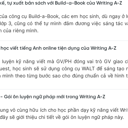
t kế, tự xuất bản sách với Build-a-Book của Writing A-Z
 của công cụ Build-a-Book, các em học sinh, dù ngay ở l
 lớp 3, cũng có thể tự mình đảm đương việc sáng tác 
h của riêng mình.
học viết tiếng Anh online tiện dụng của Writing A-Z
c luyện kỹ năng viết mà GV/PH đóng vai trò GV giao 
Quest, học sinh sẽ sử dụng công cụ WALT để sáng tạo 
ủa mình theo từng bước sao cho đúng chuẩn cả về hình 
 Gói ôn luyện ngữ pháp mới trong Writing A-Z
ung vô cùng hữu ích cho học phần dạy kỹ năng viết Wri
 đây sẽ giới thiệu chi tiết về gói ôn luyện ngữ pháp này.