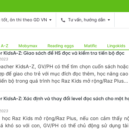
tốt, ôn thi theo GD VN
Tư vấn, hướng dẫn
phone
s A-Z
Mobymax
Reading eggs
Matific
Lingokids
 KidsA-Z: Giao sách để HS đọc và kiểm tra tiến bộ đọc
 2023
Teacher KidsA-Z, GV/PH có thể tìm chọn cuốn sách hoặ
hợp để giao cho trẻ với mục đích đọc thêm, học nâng cao
tiến bộ trong quá trình học Raz Kids mở rộng/Raz Plus...
 KidsA-Z: Xác định và thay đổi level đọc sách cho một h
 2023
h học Raz Kids mở rộng/Raz Plus, nếu con cảm thấy n
á khó so với con, GV/PH có thể chủ động sử dụng tà