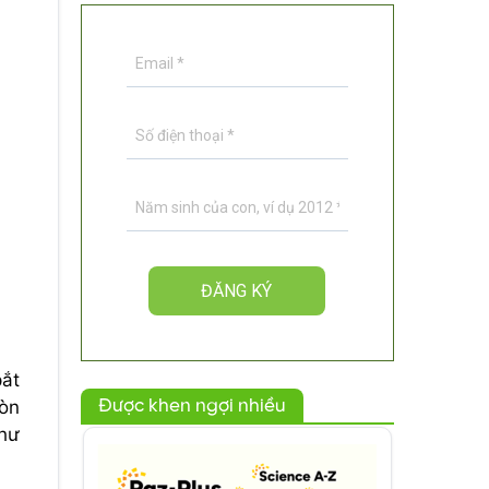
bắt
Được khen ngợi nhiều
ròn
như