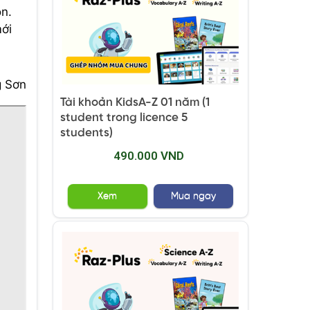
on.
mới
 Sơn
Tài khoản KidsA-Z 01 năm (1
student trong licence 5
students)
490.000 VND
Xem
Mua ngay