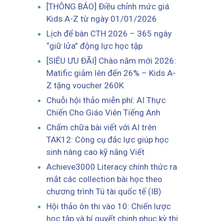
[THÔNG BÁO] Điều chỉnh mức giá
Kids A-Z từ ngày 01/01/2026
Lịch để bàn CTH 2026 – 365 ngày
“giữ lửa” động lực học tập
[SIÊU ƯU ĐÃI] Chào năm mới 2026:
Matific giảm lên đến 26% – Kids A-
Z tặng voucher 260K
Chuỗi hội thảo miễn phí: AI Thực
Chiến Cho Giáo Viên Tiếng Anh
Chấm chữa bài viết với AI trên
TAK12: Công cụ đắc lực giúp học
sinh nâng cao kỹ năng Viết
Achieve3000 Literacy chính thức ra
mắt các collection bài học theo
chương trình Tú tài quốc tế (IB)
Hội thảo ôn thi vào 10: Chiến lược
học tập và bí quyết chinh phục kỳ thi