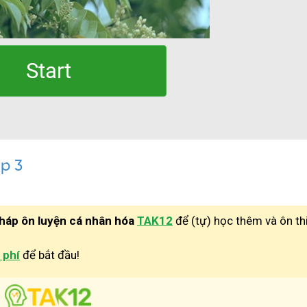
ớp 3
pháp ôn luyện cá nhân hóa
TAK12
để (tự) học thêm và ôn th
 phí
để bắt đầu!