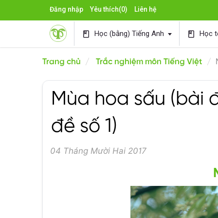
Đăng nhập
Yêu thích
(0)
Liên hệ
Học (bằng) Tiếng Anh
Học t
book
book
Trang chủ
Trắc nghiệm môn Tiếng Việt
Mùa hoa sấu (bài đọ
đề số 1)
04 Tháng Mười Hai 2017