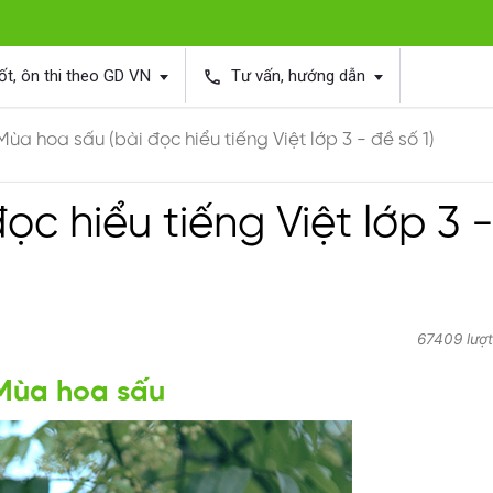
ốt, ôn thi theo GD VN
Tư vấn, hướng dẫn
phone
Mùa hoa sấu (bài đọc hiểu tiếng Việt lớp 3 - đề số 1)
c hiểu tiếng Việt lớp 3 
67409 lượt
Mùa hoa sấu