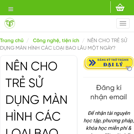
Togg
navi
Trang chủ
Công nghệ, tiện ích
NÊN CHO TRẺ SỬ
DỤNG MÀN HÌNH CÁC LOẠI BAO LÂU MỘT NGÀY?
NÊN CHO
TRẺ SỬ
Đăng kí
nhận email
DỤNG MÀN
Để nhận tài nguyên
HÌNH CÁC
học tập, phương pháp,
khóa học miễn phí &