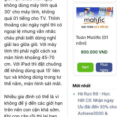
không dùng máy tính quá
30′ cho máy tính, không
quá 01 tiếng cho TV. Thỉnh
thoảng các ngày nghỉ thì có
ngoại lệ nhưng vẫn nhắc
cháu phải biết dừng nghỉ
Toán Matific (01
năm)
giải lao giữa giờ. Với máy
tính thì phải ngồi cách xa
800.000 VND
màn hình khoảng 45-70
cm. Với iPad thì đặt chuông
Mua
Xem
để không dùng quá 15′ liên
ngay
tục và không dùng trong tư
thế nằm, màn hình sát mắt.
Mới nhất
Hè Rực Rỡ - Học
Nhiều gia đình có thể là vì
Hết Cỡ: Nhận ngay
không để ý đến các giới hạn
Ưu đãi đến 30% cho
trên nên con cận khá sớm.
Achieve3000 &
Khi con cận rồi thì lại hạn