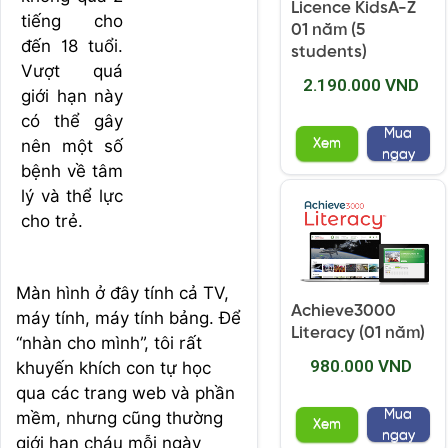
Licence KidsA-Z
tiếng cho
01 năm (5
đến 18 tuổi.
students)
Vượt quá
2.190.000 VND
giới hạn này
có thể gây
Mua
nên một số
Xem
ngay
bệnh về tâm
lý và thể lực
cho trẻ.
Màn hình ở đây tính cả TV,
Achieve3000
máy tính, máy tính bảng. Để
Literacy (01 năm)
“nhàn cho mình”, tôi rất
980.000 VND
khuyến khích con tự học
qua các trang web và phần
Mua
mềm, nhưng cũng thường
Xem
ngay
giới hạn cháu mỗi ngày