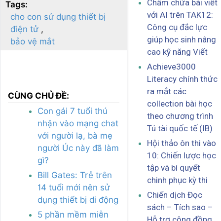
Chấm chữa bài viết
Tags:
với AI trên TAK12:
cho con sử dụng thiết bị
Công cụ đắc lực
điện tử
giúp học sinh nâng
bảo vệ mắt
cao kỹ năng Viết
Achieve3000
Literacy chính thức
ra mắt các
CÙNG CHỦ ĐỀ:
collection bài học
Con gái 7 tuổi thú
theo chương trình
nhận vào mạng chat
Tú tài quốc tế (IB)
với người lạ, bà mẹ
Hội thảo ôn thi vào
người Úc này đã làm
10: Chiến lược học
gì?
tập và bí quyết
Bill Gates: Trẻ trên
chinh phục kỳ thi
14 tuổi mới nên sử
Chiến dịch Đọc
dụng thiết bị di động
sách – Tích sao –
5 phần mềm miễn
Hỗ trợ cộng đồng