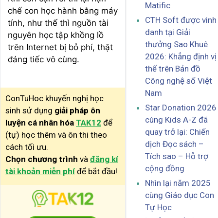
Matific
chế con học hành bằng máy
CTH Soft được vinh
tính, như thế thì nguồn tài
danh tại Giải
nguyên học tập khồng lồ
thưởng Sao Khuê
trên Internet bị bỏ phí, thật
2026: Khẳng định vị
đáng tiếc vô cùng.
thế trên Bản đồ
Công nghệ số Việt
Nam
ConTuHoc khuyến nghị học
Star Donation 2026
sinh sử dụng
giải pháp ôn
cùng Kids A-Z đã
luyện cá nhân hóa
TAK12
để
quay trở lại: Chiến
(tự) học thêm và ôn thi theo
dịch Đọc sách –
cách tối ưu.
Tích sao – Hỗ trợ
Chọn chương trình
và
đăng kí
cộng đồng
tài khoản miễn phí
để bắt đầu!
Nhìn lại năm 2025
cùng Giáo dục Con
Tự Học