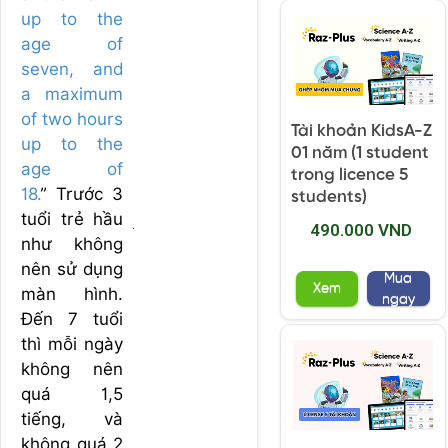
up to the
age of
seven, and
a maximum
of two hours
Tài khoản KidsA-Z
up to the
01 năm (1 student
age of
trong licence 5
18.
” Trước 3
students)
tuổi trẻ hầu
490.000 VND
như không
nên sử dụng
Mua
Xem
màn hình.
ngay
Đến 7 tuổi
thì mỗi ngày
không nên
quá 1,5
tiếng, và
không quá 2