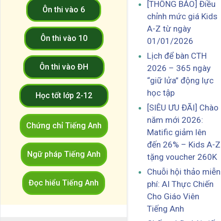
[THÔNG BÁO] Điều
Ôn thi vào 6
chỉnh mức giá Kids
A-Z từ ngày
Ôn thi vào 10
01/01/2026
Lịch để bàn CTH
Ôn thi vào ĐH
2026 – 365 ngày
“giữ lửa” động lực
học tập
Học tốt lớp 2-12
[SIÊU ƯU ĐÃI] Chào
năm mới 2026:
Chứng chỉ Tiếng Anh
Matific giảm lên
đến 26% – Kids A-Z
Ngữ pháp Tiếng Anh
tặng voucher 260K
Chuỗi hội thảo miễn
Đọc hiểu Tiếng Anh
phí: AI Thực Chiến
Cho Giáo Viên
Tiếng Anh