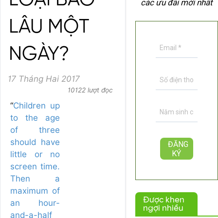
LOẠI BAO
các ưu đãi mới nhất
LÂU MỘT
NGÀY?
17 Tháng Hai 2017
10122 lượt đọc
“
Children up
to the age
of three
should have
little or no
screen time.
Then a
maximum of
Được khen
an hour-
ngợi nhiều
and-a-half