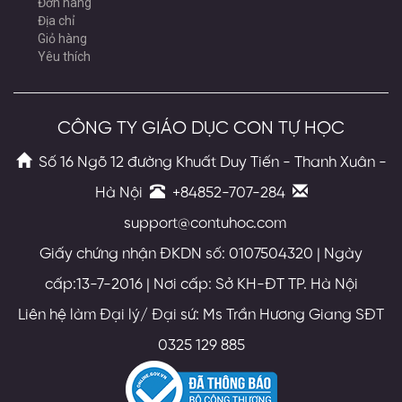
Đơn hàng
Địa chỉ
Giỏ hàng
Yêu thích
CÔNG TY GIÁO DỤC CON TỰ HỌC
Số 16 Ngõ 12 đường Khuất Duy Tiến - Thanh Xuân -
Hà Nội
+84852-707-284
support@contuhoc.com
Giấy chứng nhận ĐKDN số: 0107504320 | Ngày
cấp:13-7-2016 | Nơi cấp: Sở KH-ĐT TP. Hà Nội
Liên hệ làm Đại lý/ Đại sứ: Ms Trần Hương Giang SĐT
0325 129 885