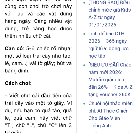
[THÔNG BÁO] Điều
cùng con chơi trò chơi này
chỉnh mức giá Kids
với rau và các vật dụng
A-Z từ ngày
hàng ngày. Càng nhiều vật
01/01/2026
dụng, trẻ càng học được
Lịch để bàn CTH
thêm nhiều chữ cái.
2026 – 365 ngày
“giữ lửa” động lực
Cần có
: 5-6 chiếc rổ nhựa;
học tập
một số loại trái cây như táo,
lê, cam…; vài tờ giấy; bút và
[SIÊU ƯU ĐÃI] Chào
băng dính.
năm mới 2026:
Matific giảm lên
Cách chơi
:
đến 26% – Kids A-Z
tặng voucher 260K
- Viết chữ cái đầu tiên của
trái cây vào một tờ giấy. Ví
Chuỗi hội thảo miễn
dụ, nếu bạn có quả táo, quả
phí: AI Thực Chiến
lê, quả cam, hãy viết chữ
Cho Giáo Viên
"T", chữ "L", chữ "C" lên 3
Tiếng Anh
tờ giấy.