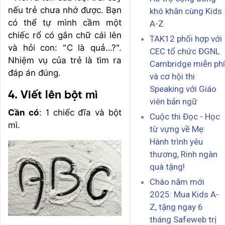
nếu trẻ chưa nhớ được. Bạn
khó khăn cùng Kids
có thể tự mình cầm một
A-Z
chiếc rổ có gắn chữ cái lên
TAK12 phối hợp với
và hỏi con: "C là quả…?".
CEC tổ chức ĐGNL
Nhiệm vụ của trẻ là tìm ra
Cambridge miễn phí
đáp án đúng.
và cơ hội thi
Speaking với Giáo
4. Viết lên bột mì
viên bản ngữ
Cần có
: 1 chiếc đĩa và bột
Cuộc thi Đọc - Học
mì.
từ vựng về Mẹ:
Hành trình yêu
thương, Rinh ngàn
quà tặng!
Chào năm mới
2025: Mua Kids A-
Z, tặng ngay 6
tháng Safeweb trị