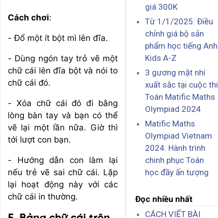
giá 300K
Cách chơi
:
Từ 1/1/2025: Điều
chỉnh giá bộ sản
- Đổ một ít bột mì lên đĩa.
phẩm học tiếng Anh
Kids A-Z
- Dùng ngón tay trỏ vẽ một
chữ cái lên đĩa bột và nói to
3 gương mặt nhí
chữ cái đó.
xuất sắc tại cuộc thi
Toán Matific Maths
- Xóa chữ cái đó đi bằng
Olympiad 2024
lòng bàn tay và bạn có thể
Matific Maths
vẽ lại một lần nữa. Giờ thì
Olympiad Vietnam
tới lượt con bạn.
2024: Hành trình
- Hướng dẫn con làm lại
chinh phục Toán
nếu trẻ vẽ sai chữ cái. Lặp
học đầy ấn tượng
lại hoạt động này với các
chữ cái in thường.
Đọc nhiều nhất
CÁCH VIẾT BÀI