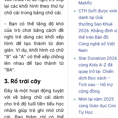
Matific
lại các khối hình theo thứ tự
CTH Soft được vinh
chữ cái trong bảng chữ cái.
danh tại Giải
- Bạn có thể tăng độ khó
thưởng Sao Khuê
của trò chơi bằng cách đề
2026: Khẳng định vị
nghị trẻ dùng các khối xếp
thế trên Bản đồ
hình để tạo thành từ đơn
Công nghệ số Việt
giản. Ví dụ, khối hình có chữ
Nam
"B" và "A" có thể xếp chồng
Star Donation 2026
lên nhau để tạo thành từ
cùng Kids A-Z đã
"BA".
quay trở lại: Chiến
dịch Đọc sách –
3. Rổ trái cây
Tích sao – Hỗ trợ
Đây là một hoạt động tuyệt
cộng đồng
vời về bảng chữ cái dành
Nhìn lại năm 2025
cho trẻ độ tuổi tiền tiểu học
cùng Giáo dục Con
nhằm giúp trẻ ghi nhớ chữ
Tự Học
cái. Bạn thậm chí có thể