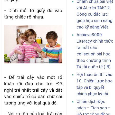
Chấm chữa bài viết
với AI trên TAK12:
- Dính mỗi tờ giấy đó vào
Công cụ đắc lực
từng chiếc rổ nhựa.
giúp học sinh nâng
cao kỹ năng Viết
Achieve3000
Literacy chính thức
ra mắt các
collection bài học
theo chương trình
Tú tài quốc tế (IB)
Hội thảo ôn thi vào
- Để trái cây vào một rổ
10: Chiến lược học
khác rồi đưa cho trẻ. Đề
tập và bí quyết
nghị trẻ nhặt trái cây và đặt
chinh phục kỳ thi
vào chiếc rổ có dán chữ cái
Chiến dịch Đọc
tương ứng với loại quả đó.
sách – Tích sao –
- Nói ra tên của loại trái cây
Hỗ trợ cộng đồng