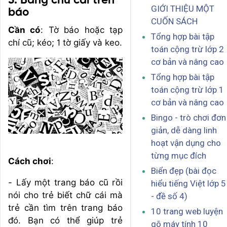
5. Bảng chữ cái trên
GIỚI THIỆU MỘT
báo
CUỐN SÁCH
Cần có
: Tờ báo hoặc tạp
Tổng hợp bài tập
chí cũ; kéo; 1 tờ giấy và keo.
toán cộng trừ lớp 2
cơ bản và nâng cao
Tổng hợp bài tập
toán cộng trừ lớp 1
cơ bản và nâng cao
Bingo - trò chơi đơn
giản, dễ dàng linh
hoạt vận dụng cho
từng mục đích
Cách chơi
:
Biển đẹp (bài đọc
- Lấy một trang báo cũ rồi
hiểu tiếng Việt lớp 5
nói cho trẻ biết chữ cái mà
- đề số 4)
trẻ cần tìm trên trang báo
10 trang web luyện
đó. Bạn có thể giúp trẻ
gõ máy tính 10