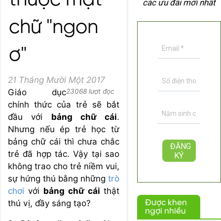
thuộc mặt
các ưu đãi mới nhất
chữ "ngon
ơ"
21 Tháng Mười Một 2017
Giáo dục
23068 lượt đọc
chính thức của trẻ sẽ bắt
đầu với
bảng chữ cái
.
Nhưng nếu ép trẻ học từ
bảng chữ cái thì chưa chắc
trẻ đã hợp tác. Vậy tại sao
không trao cho trẻ niềm vui,
sự hứng thú bằng những
trò
chơi
với
bảng chữ cái
thật
thú vị, đầy sáng tạo?
Được khen
ngợi nhiều