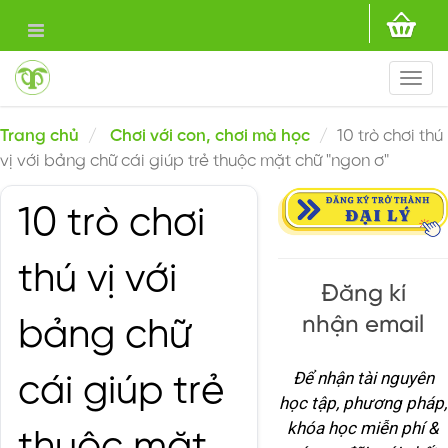
Togg
navi
Trang chủ
Chơi với con, chơi mà học
10 trò chơi thú
vị với bảng chữ cái giúp trẻ thuộc mặt chữ "ngon ơ"
10 trò chơi
thú vị với
Đăng kí
nhận email
bảng chữ
Để nhận tài nguyên
cái giúp trẻ
học tập, phương pháp,
khóa học miễn phí &