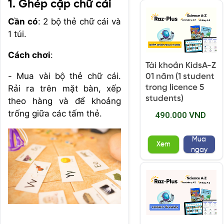
1. Ghép cặp chữ cái
Cần có
: 2 bộ thẻ chữ cái và
1 túi.
Cách chơi
:
Tài khoản KidsA-Z
- Mua vài bộ thẻ chữ cái.
01 năm (1 student
trong licence 5
Rải ra trên mặt bàn, xếp
students)
theo hàng và để khoảng
trống giữa các tấm thẻ.
490.000 VND
Mua
Xem
ngay