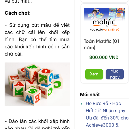
và bút màu.
Cách chơi
:
- Sử dụng bút màu để viết
các chữ cái lên khối xếp
hình. Bạn có thể tìm mua
Toán Matific (01
các khối xếp hình có in sẵn
năm)
chữ cái.
800.000 VND
Mua
Xem
ngay
Mới nhất
Hè Rực Rỡ - Học
Hết Cỡ: Nhận ngay
Ưu đãi đến 30% cho
- Đảo lẫn các khối xếp hình
Achieve3000 &
vào nhau rồi đề nghị trẻ xếp