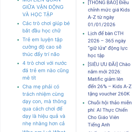
[THÔNG BÁO] Điều
GIỮA VẬN ĐỘNG
chỉnh mức giá Kids
VÀ HỌC TẬP
A-Z từ ngày
Các trò chơi giúp bé
01/01/2026
bắt đầu học chữ
Lịch để bàn CTH
Trẻ em luyện tập
2026 – 365 ngày
cường độ cao sẽ
“giữ lửa” động lực
thúc đẩy trí não
học tập
4 trò chơi với nước
[SIÊU ƯU ĐÃI] Chào
đá trẻ em nào cũng
năm mới 2026:
mê tít
Matific giảm lên
đến 26% – Kids A-Z
Cha mẹ phải có
tặng voucher 260K
trách nhiệm cùng
dạy con, mà thông
Chuỗi hội thảo miễn
qua cách chơi để
phí: AI Thực Chiến
dạy là hiệu quả và
Cho Giáo Viên
nhẹ nhàng hơn cả
Tiếng Anh