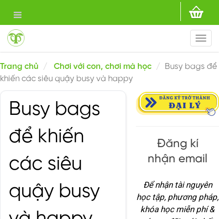
Togg
navi
Trang chủ
Chơi với con, chơi mà học
Busy bags để
khiến các siêu quậy busy và happy
Busy bags
để khiến
Đăng kí
nhận email
các siêu
Để nhận tài nguyên
quậy busy
học tập, phương pháp,
khóa học miễn phí &