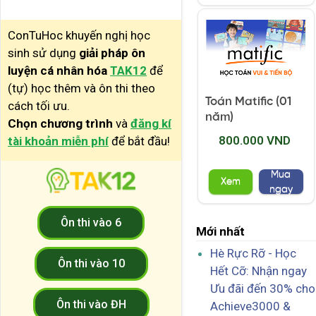
ConTuHoc khuyến nghị học
sinh sử dụng
giải pháp ôn
luyện cá nhân hóa
TAK12
để
(tự) học thêm và ôn thi theo
Toán Matific (01
cách tối ưu.
năm)
Chọn chương trình
và
đăng kí
800.000 VND
tài khoản miễn phí
để bắt đầu!
Mua
Xem
ngay
Ôn thi vào 6
Mới nhất
Hè Rực Rỡ - Học
Ôn thi vào 10
Hết Cỡ: Nhận ngay
Ưu đãi đến 30% cho
Ôn thi vào ĐH
Achieve3000 &