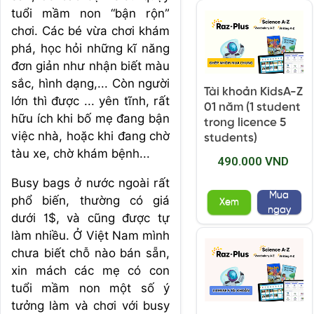
tuổi mầm non “bận rộn”
chơi. Các bé vừa chơi khám
phá, học hỏi những kĩ năng
đơn giản như nhận biết màu
sắc, hình dạng,... Còn người
Tài khoản KidsA-Z
lớn thì được ... yên tĩnh, rất
01 năm (1 student
hữu ích khi bố mẹ đang bận
trong licence 5
việc nhà, hoặc khi đang chờ
students)
tàu xe, chờ khám bệnh...
490.000 VND
Busy bags ở nước ngoài rất
Mua
phổ biến, thường có giá
Xem
ngay
dưới 1$, và cũng được tự
làm nhiều. Ở Việt Nam mình
chưa biết chỗ nào bán sẵn,
xin mách các mẹ có con
tuổi mầm non một số ý
tưởng làm và chơi với busy