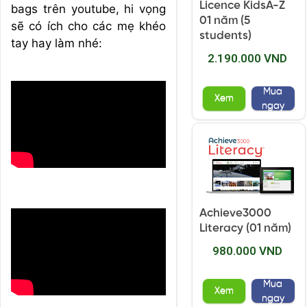
Licence KidsA-Z
bags trên youtube, hi vọng
01 năm (5
sẽ có ích cho các mẹ khéo
students)
tay hay làm nhé:
2.190.000 VND
Mua
Xem
ngay
Achieve3000
Literacy (01 năm)
980.000 VND
Mua
Xem
ngay