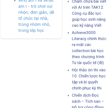
Who am I và What
Chấm chữa bài viết
am I - trò chơi vui
với AI trên TAK12:
nhộn, đơn giản, dễ
Công cụ đắc lực
tổ chức tại nhà,
giúp học sinh nâng
trong nhóm nhỏ,
cao kỹ năng Viết
trong lớp học
Achieve3000
Literacy chính thức
ra mắt các
collection bài học
theo chương trình
Tú tài quốc tế (IB)
Hội thảo ôn thi vào
10: Chiến lược học
tập và bí quyết
chinh phục kỳ thi
Chiến dịch Đọc
sách – Tích sao –
Hỗ trợ cộng đồng