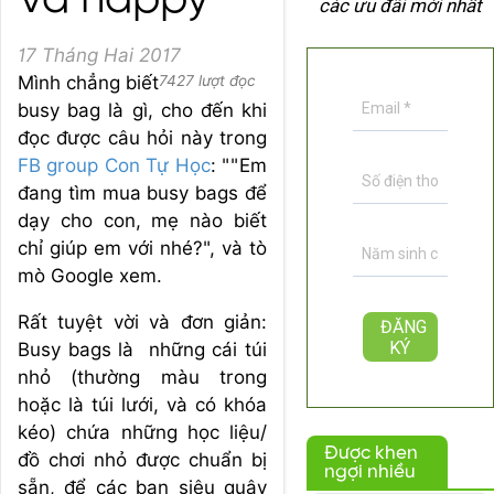
và happy
các ưu đãi mới nhất
17 Tháng Hai 2017
Mình chẳng biết
7427 lượt đọc
busy bag là gì, cho đến khi
đọc được câu hỏi này trong
FB group Con Tự Học
: ""Em
đang tìm mua busy bags để
dạy cho con, mẹ nào biết
chỉ giúp em với nhé?", và tò
mò Google xem.
Rất tuyệt vời và đơn giản:
Busy bags là những cái túi
nhỏ (thường màu trong
hoặc là túi lưới, và có khóa
kéo) chứa những học liệu/
Được khen
đồ chơi nhỏ được chuẩn bị
ngợi nhiều
sẵn, để các bạn siêu quậy