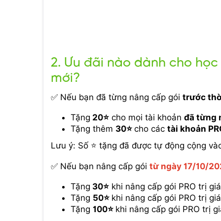
2. Ưu đãi nào dành cho học 
mới?
✅ Nếu bạn đã từng nâng cấp gói
trước thờ
Tặng
20⭐
cho mọi tài khoản
đã từng 
Tặng thêm
30⭐
cho các
tài khoản P
Lưu ý: Số ⭐ tặng đã được tự động cộng vào
✅ Nếu bạn nâng cấp gói
từ ngày 17/10/2
Tặng
30⭐
khi nâng cấp gói PRO trị gi
Tặng
50⭐
khi nâng cấp gói PRO trị g
Tặng
100⭐
khi nâng cấp gói PRO trị g