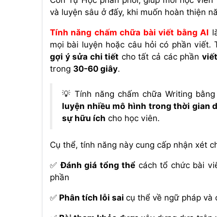
Con Tự Học phân phối, giúp mỗi học viên 
và luyện sâu ở đấy, khi muốn hoàn thiện nă
Tính năng chấm chữa bài viết bằng AI
l
mọi bài luyện hoặc câu hỏi có phần viết.
gợi ý sửa chi tiết
cho tất cả các phần
viế
trong
30-60 giây
.
💡 Tính năng chấm chữa Writing bằng 
luyện nhiều mô hình trong thời gian d
sự hữu ích
cho học viên.
Cụ thể, tính năng này cung cấp nhận xét ch
✅
Đánh giá tổng thể
cách tổ chức bài viế
phần
✅
Phân tích lỗi sai
cụ thể về ngữ pháp và 