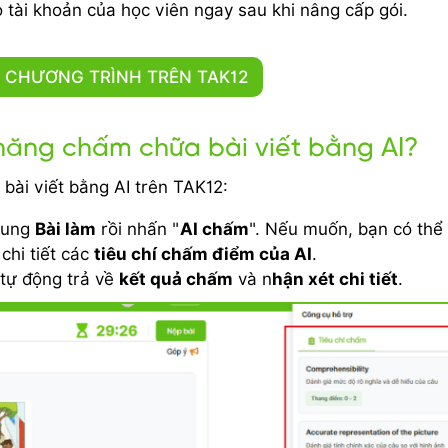
 tài khoản của học viên ngay sau khi nâng cấp gói.
 CHƯƠNG TRÌNH TRÊN TAK12
 năng chấm chữa bài viết bằng AI?
bài viết bằng AI trên TAK12:
khung
Bài làm
rồi nhấn "
AI chấm
". Nếu muốn, bạn có thể
chi tiết các
tiêu chí chấm điểm của AI
.
 tự động trả về
kết quả chấm
và n
hận xét chi tiết
.