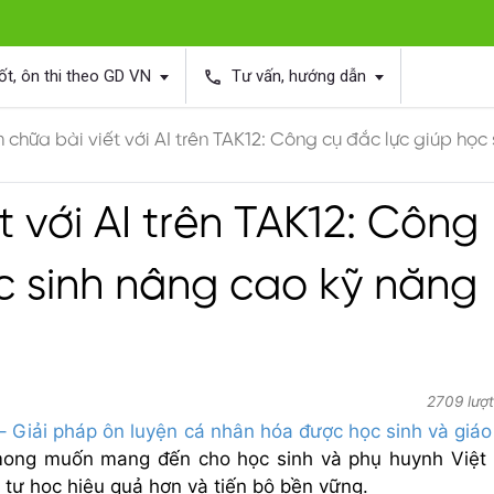
ốt, ôn thi theo GD VN
Tư vấn, hướng dẫn
phone
chữa bài viết với AI trên TAK12: Công cụ đắc lực giúp học
 với AI trên TAK12: Công
c sinh nâng cao kỹ năng
2709 lượ
– Giải pháp ôn luyện cá nhân hóa được học sinh và giáo
mong muốn mang đến cho học sinh và phụ huynh Việ
n tự học hiệu quả hơn và tiến bộ bền vững.