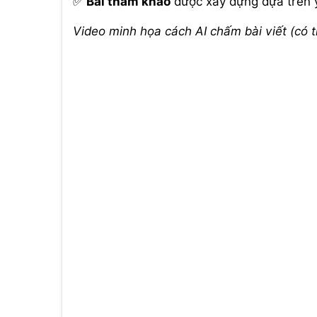
✅
Bài tham khảo
được xây dựng dựa trên ý
Video minh họa cách AI chấm bài viết (có 