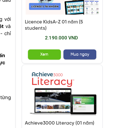
ở đâu
g với
Licence KidsA-Z 01 năm (5
ét
và
students)
- chỉ
2.190.000 VND
Xem
Mua ngay
ấn
ực
 từng
Achieve3000 Literacy (01 năm)