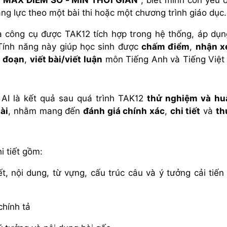
"
MAX ĐIỂM SỐ - MIN THỜI GIAN
", biết mình còn yếu 
ng lực theo một bài thi hoặc một chương trình giáo dục.
à công cụ được TAK12 tích hợp trong hệ thống, áp dụn
 Tính năng này giúp học sinh được
chấm điểm
,
nhận x
t đoạn
,
viết bài/
viết luận
môn Tiếng Anh và Tiếng Việt 
AI là kết quả sau quá trình TAK12
thử nghiệm và hu
ài
, nhằm mang đến
đánh giá chính xác
,
chi tiết
và
th
i tiết gồm:
t, nội dung, từ vựng, cấu trúc câu và ý tưởng cải tiến
chính tả