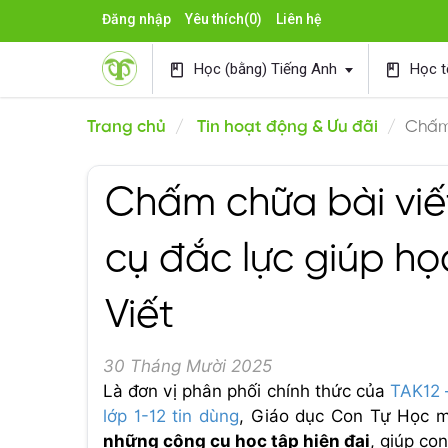
Đăng nhập
Yêu thích
(0)
Liên hệ
Học (bằng) Tiếng Anh
Học t
book
book
Trang chủ
Tin hoạt động & Ưu đãi
Chấm 
Chấm chữa bài viết
cụ đắc lực giúp họ
Viết
30 Tháng Mười 2025
Là đơn vị phân phối chính thức của
TAK12 
lớp 1-12 tin dùng
, Giáo dục Con Tự Học 
những công cụ học tập hiện đại
, giúp co