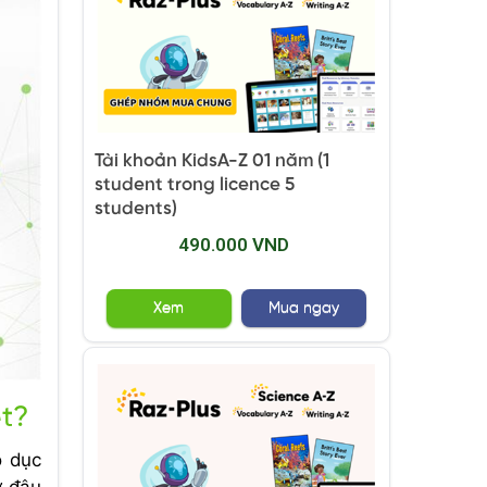
Tài khoản KidsA-Z 01 năm (1
student trong licence 5
students)
490.000 VND
Xem
Mua ngay
ệt?
 dục