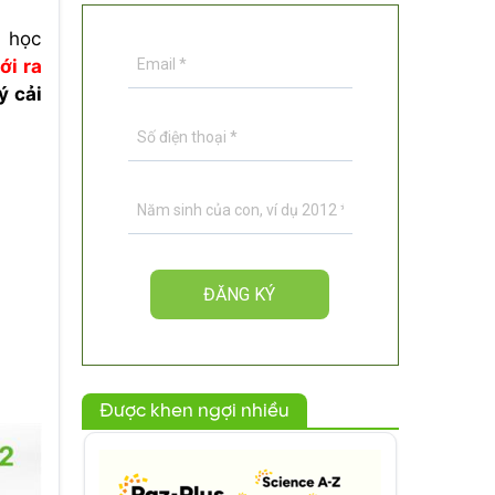
i học
ới ra
ý cải
Được khen ngợi nhiều