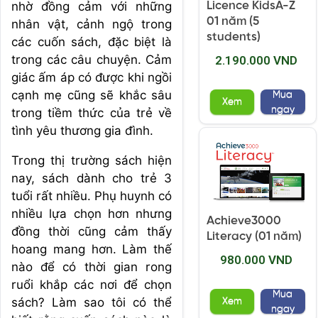
nhờ đồng cảm với những
Licence KidsA-Z
01 năm (5
nhân vật, cảnh ngộ trong
students)
các cuốn sách, đặc biệt là
trong các câu chuyện. Cảm
2.190.000 VND
giác ấm áp có được khi ngồi
cạnh mẹ cũng sẽ khắc sâu
Mua
Xem
ngay
trong tiềm thức của trẻ về
tình yêu thương gia đình.
Trong thị trường sách hiện
nay, sách dành cho trẻ 3
tuổi rất nhiều. Phụ huynh có
nhiều lựa chọn hơn nhưng
Achieve3000
đồng thời cũng cảm thấy
Literacy (01 năm)
hoang mang hơn. Làm thế
980.000 VND
nào để có thời gian rong
ruổi khắp các nơi để chọn
Mua
sách? Làm sao tôi có thể
Xem
ngay