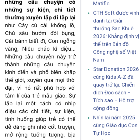
những câu chuyện có
Matific
những sự kiện, chi tiết
CTH Soft được vinh
thường xuyên lặp đi lặp lại
danh tại Giải
như Cây củ cải khổng lồ,
thưởng Sao Khuê
Chú sâu bướm đói bụng,
2026: Khẳng định vị
Cái bánh biết đi, Con ngỗng
thế trên Bản đồ
vàng, Niêu cháo kì diệu…
Công nghệ số Việt
Những câu chuyện này trở
Nam
thành những câu chuyện
Star Donation 2026
kinh điển và phổ biến khắp
cùng Kids A-Z đã
thế giới, xuyên qua mọi thời
quay trở lại: Chiến
đại, vì nó rất phù hợp với
dịch Đọc sách –
tâm lí của trẻ mẫu giáo. Sự
Tích sao – Hỗ trợ
lặp lại một cách có nhịp
cộng đồng
điệu các chi tiết, sự kiện,
Nhìn lại năm 2025
tình huống giúp trẻ có thể
cùng Giáo dục Con
dễ dàng ghi nhớ cốt truyện,
Tự Học
mở rộng tưởng tượng, bịa