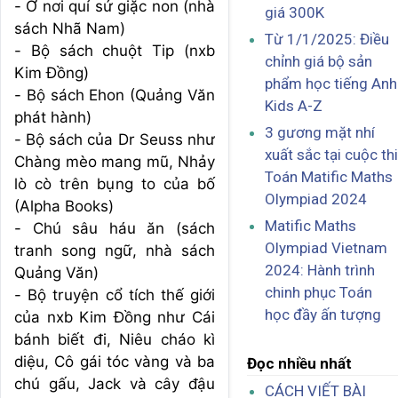
- Ở nơi quỉ sứ giặc non (nhà
giá 300K
sách Nhã Nam)
Từ 1/1/2025: Điều
- Bộ sách chuột Tip (nxb
chỉnh giá bộ sản
Kim Đồng)
phẩm học tiếng Anh
- Bộ sách Ehon (Quảng Văn
Kids A-Z
phát hành)
3 gương mặt nhí
- Bộ sách của Dr Seuss như
xuất sắc tại cuộc thi
Chàng mèo mang mũ, Nhảy
Toán Matific Maths
lò cò trên bụng to của bố
Olympiad 2024
(Alpha Books)
Matific Maths
- Chú sâu háu ăn (sách
Olympiad Vietnam
tranh song ngữ, nhà sách
2024: Hành trình
Quảng Văn)
chinh phục Toán
- Bộ truyện cổ tích thế giới
học đầy ấn tượng
của nxb Kim Đồng như Cái
bánh biết đi, Niêu cháo kì
diệu, Cô gái tóc vàng và ba
Đọc nhiều nhất
chú gấu, Jack và cây đậu
CÁCH VIẾT BÀI