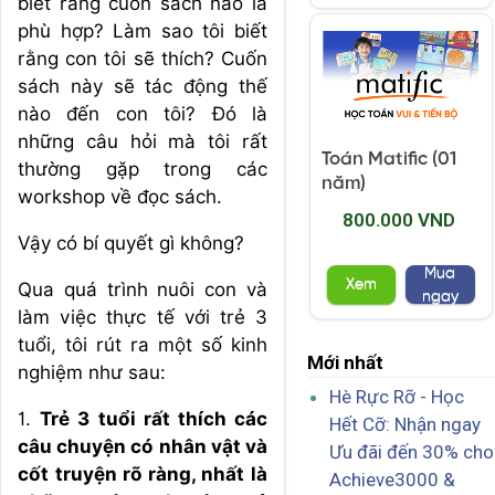
biết rằng cuốn sách nào là
phù hợp? Làm sao tôi biết
rằng con tôi sẽ thích? Cuốn
sách này sẽ tác động thế
nào đến con tôi? Đó là
những câu hỏi mà tôi rất
Toán Matific (01
thường gặp trong các
năm)
workshop về đọc sách.
800.000 VND
Vậy có bí quyết gì không?
Mua
Xem
Qua quá trình nuôi con và
ngay
làm việc thực tế với trẻ 3
tuổi, tôi rút ra một số kinh
Mới nhất
nghiệm như sau:
Hè Rực Rỡ - Học
1.
Trẻ 3 tuổi rất thích các
Hết Cỡ: Nhận ngay
câu chuyện có nhân vật và
Ưu đãi đến 30% cho
cốt truyện rõ ràng, nhất là
Achieve3000 &