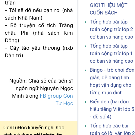
thần
GIỚI THIỆU MỘT
- Tôi sẽ đỡ nếu bạn rơi (nhà
CUỐN SÁCH
sách Nhã Nam)
Tổng hợp bài tập
- Bộ truyện cổ tích Trăng
toán cộng trừ lớp 2
châu Phi (nhà sách Kim
cơ bản và nâng cao
Đồng)
Tổng hợp bài tập
- Cây táo yêu thương (nxb
toán cộng trừ lớp 1
Dân trí)
cơ bản và nâng cao
Bingo - trò chơi đơn
giản, dễ dàng linh
Nguồn: Chia sẻ của tiến sĩ
hoạt vận dụng cho
ngôn ngữ Nguyễn Ngọc
từng mục đích
Minh trong
FB group Con
Biển đẹp (bài đọc
Tự Học
hiểu tiếng Việt lớp 5
- đề số 4)
Tổng hợp các bài
ConTuHoc khuyến nghị học
toán có lời văn lớp 2