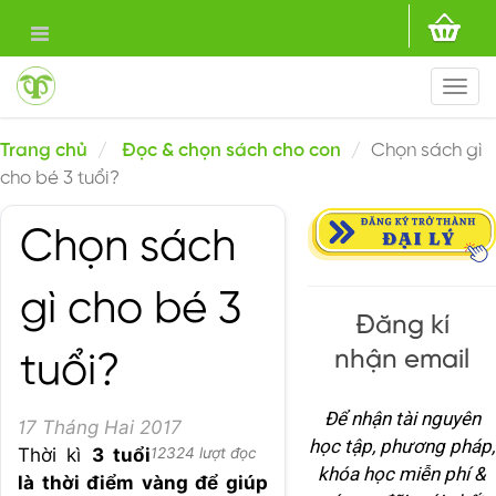
Togg
navi
Trang chủ
Đọc & chọn sách cho con
Chọn sách gì
cho bé 3 tuổi?
Chọn sách
gì cho bé 3
Đăng kí
nhận email
tuổi?
Để nhận tài nguyên
17 Tháng Hai 2017
học tập, phương pháp,
Thời kì
3 tuổi
12324 lượt đọc
khóa học miễn phí &
là thời điểm vàng để giúp