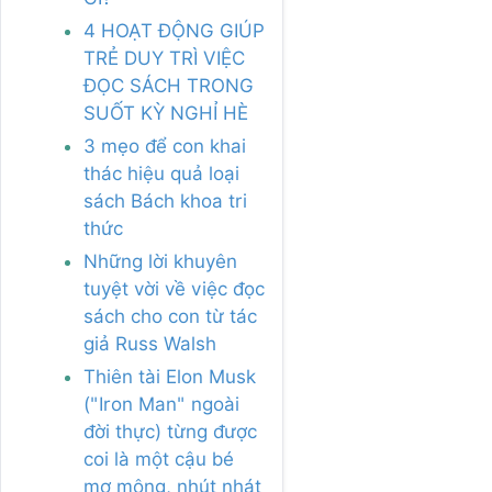
4 HOẠT ĐỘNG GIÚP
TRẺ DUY TRÌ VIỆC
ĐỌC SÁCH TRONG
SUỐT KỲ NGHỈ HÈ
3 mẹo để con khai
thác hiệu quả loại
sách Bách khoa tri
thức
Những lời khuyên
tuyệt vời về việc đọc
sách cho con từ tác
giả Russ Walsh
Thiên tài Elon Musk
("Iron Man" ngoài
đời thực) từng được
coi là một cậu bé
mơ mộng, nhút nhát