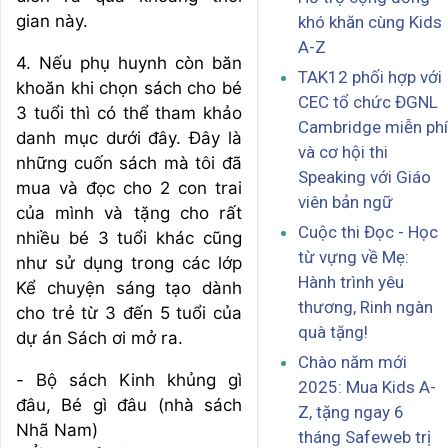
gian này.
khó khăn cùng Kids
A-Z
4. Nếu phụ huynh còn băn
TAK12 phối hợp với
khoăn khi chọn sách cho bé
CEC tổ chức ĐGNL
3 tuổi thì có thể tham khảo
Cambridge miễn phí
danh mục dưới đây. Đây là
và cơ hội thi
những cuốn sách mà tôi đã
Speaking với Giáo
mua và đọc cho 2 con trai
viên bản ngữ
của mình và tặng cho rất
Cuộc thi Đọc - Học
nhiều bé 3 tuổi khác cũng
từ vựng về Mẹ:
như sử dụng trong các lớp
Hành trình yêu
Kể chuyện sáng tạo dành
thương, Rinh ngàn
cho trẻ từ 3 đến 5 tuổi của
quà tặng!
dự án Sách ơi mở ra.
Chào năm mới
- Bộ sách Kinh khủng gì
2025: Mua Kids A-
đâu, Bé gì đâu (nhà sách
Z, tặng ngay 6
Nhã Nam)
tháng Safeweb trị