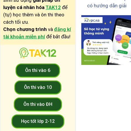
sinh sử dụng
giải pháp ôn
có hướng dẫn giải
luyện cá nhân hóa
TAK12
để
(tự) học thêm và ôn thi theo
cách tối ưu.
Chọn chương trình
và
đăng kí
tài khoản miễn phí
để bắt đầu!
Ôn thi vào 6
Ôn thi vào 10
Ôn thi vào ĐH
Học tốt lớp 2-12