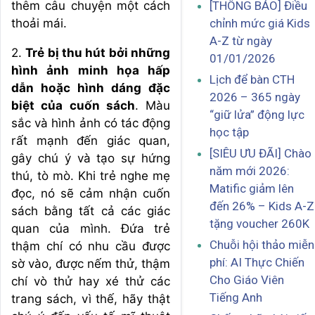
thêm câu chuyện một cách
[THÔNG BÁO] Điều
thoải mái.
chỉnh mức giá Kids
A-Z từ ngày
2.
Trẻ bị thu hút bởi những
01/01/2026
hình ảnh minh họa hấp
Lịch để bàn CTH
dẫn hoặc hình dáng đặc
2026 – 365 ngày
biệt của cuốn sách
. Màu
“giữ lửa” động lực
sắc và hình ảnh có tác động
học tập
rất mạnh đến giác quan,
[SIÊU ƯU ĐÃI] Chào
gây chú ý và tạo sự hứng
năm mới 2026:
thú, tò mò. Khi trẻ nghe mẹ
Matific giảm lên
đọc, nó sẽ cảm nhận cuốn
đến 26% – Kids A-Z
sách bằng tất cả các giác
tặng voucher 260K
quan của mình. Đứa trẻ
Chuỗi hội thảo miễn
thậm chí có nhu cầu được
phí: AI Thực Chiến
sờ vào, được nếm thử, thậm
Cho Giáo Viên
chí vò thử hay xé thử các
Tiếng Anh
trang sách, vì thế, hãy thật