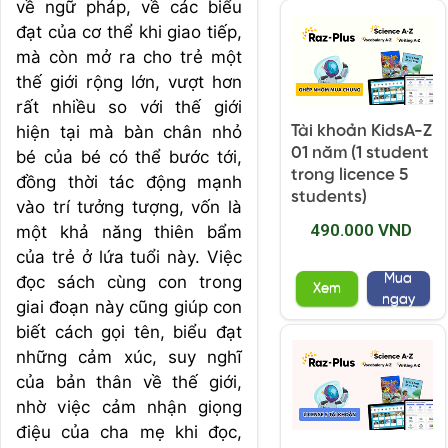
về ngữ pháp, về các biểu
đạt của cơ thể khi giao tiếp,
mà còn mở ra cho trẻ một
thế giới rộng lớn, vượt hơn
rất nhiều so với thế giới
hiện tại mà bàn chân nhỏ
Tài khoản KidsA-Z
01 năm (1 student
bé của bé có thể bước tới,
trong licence 5
đồng thời tác động mạnh
students)
vào trí tưởng tượng, vốn là
490.000 VND
một khả năng thiên bẩm
của trẻ ở lứa tuổi này. Việc
Mua
đọc sách cùng con trong
Xem
ngay
giai đoạn này cũng giúp con
biết cách gọi tên, biểu đạt
những cảm xúc, suy nghĩ
của bản thân về thế giới,
nhờ việc cảm nhận giọng
điệu của cha mẹ khi đọc,