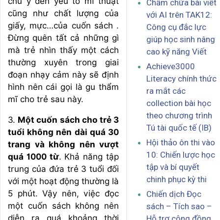
chú ý đến yếu tố mĩ thuật
Chấm chữa bài viết
cũng như chất lượng của
với AI trên TAK12:
giấy, mực…của cuốn sách .
Công cụ đắc lực
Đừng quên tất cả những gì
giúp học sinh nâng
mà trẻ nhìn thấy một cách
cao kỹ năng Viết
thường xuyên trong giai
Achieve3000
đoạn nhạy cảm này sẽ định
Literacy chính thức
hình nên cái gọi là gu thẩm
ra mắt các
mĩ cho trẻ sau này.
collection bài học
theo chương trình
3.
Một cuốn sách cho trẻ 3
Tú tài quốc tế (IB)
tuổi không nên dài quá 30
Hội thảo ôn thi vào
trang và không nên vượt
10: Chiến lược học
quá 1000 từ
. Khả năng tập
tập và bí quyết
trung của đứa trẻ 3 tuổi đối
chinh phục kỳ thi
với một hoạt động thường là
5 phút. Vậy nên, việc đọc
Chiến dịch Đọc
một cuốn sách không nên
sách – Tích sao –
diễn ra quá khoảng thời
Hỗ trợ cộng đồng