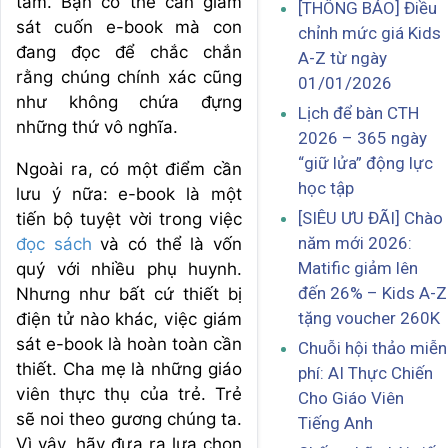
tâm. Bạn có thể cần giám
[THÔNG BÁO] Điều
sát cuốn e-book mà con
chỉnh mức giá Kids
đang đọc để chắc chắn
A-Z từ ngày
rằng chúng chính xác cũng
01/01/2026
như không chứa đựng
Lịch để bàn CTH
những thứ vô nghĩa.
2026 – 365 ngày
“giữ lửa” động lực
Ngoài ra, có một điểm cần
học tập
lưu ý nữa: e-book là một
[SIÊU ƯU ĐÃI] Chào
tiến bộ tuyệt vời trong việc
năm mới 2026:
đọc sách
và có thể là vốn
Matific giảm lên
quý với nhiều phụ huynh.
đến 26% – Kids A-Z
Nhưng như bất cứ thiết bị
tặng voucher 260K
điện tử nào khác, việc giám
sát e-book là hoàn toàn cần
Chuỗi hội thảo miễn
thiết. Cha mẹ là những giáo
phí: AI Thực Chiến
viên thực thụ của trẻ. Trẻ
Cho Giáo Viên
sẽ noi theo gương chúng ta.
Tiếng Anh
Vì vậy, hãy đưa ra lựa chọn