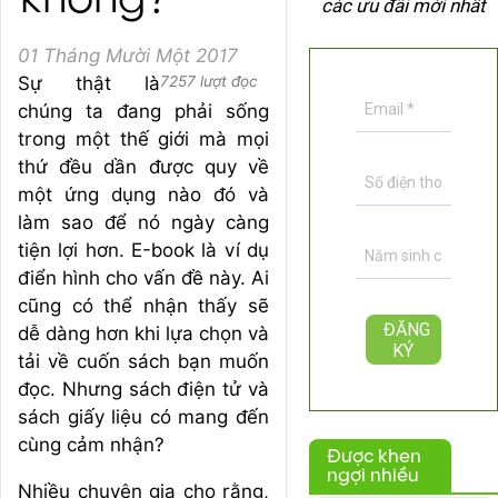
không?
các ưu đãi mới nhất
01 Tháng Mười Một 2017
Sự thật là
7257 lượt đọc
chúng ta đang phải sống
trong một thế giới mà mọi
thứ đều dần được quy về
một ứng dụng nào đó và
làm sao để nó ngày càng
tiện lợi hơn. E-book là ví dụ
điển hình cho vấn đề này. Ai
cũng có thể nhận thấy sẽ
dễ dàng hơn khi lựa chọn và
tải về cuốn sách bạn muốn
đọc. Nhưng sách điện tử và
sách giấy liệu có mang đến
cùng cảm nhận?
Được khen
ngợi nhiều
Nhiều chuyên gia cho rằng,