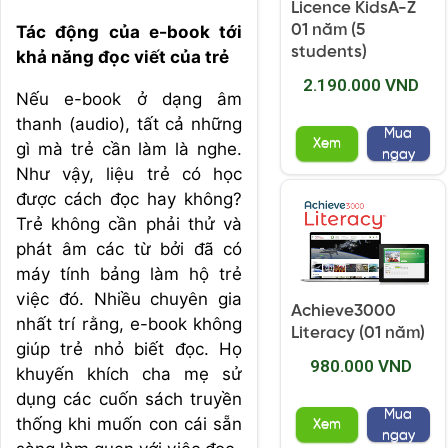
Licence KidsA-Z
01 năm (5
Tác động của e-book tới
students)
khả năng đọc viết của trẻ
2.190.000 VND
Nếu e-book ở dạng âm
thanh (audio), tất cả những
Mua
Xem
gì mà trẻ cần làm là nghe.
ngay
Như vậy, liệu trẻ có học
được cách đọc hay không?
Trẻ không cần phải thử và
phát âm các từ bởi đã có
máy tính bảng làm hộ trẻ
việc đó. Nhiều chuyên gia
Achieve3000
nhất trí rằng, e-book không
Literacy (01 năm)
giúp trẻ nhỏ biết đọc. Họ
980.000 VND
khuyến khích cha mẹ sử
dụng các cuốn sách truyền
Mua
thống khi muốn con cái sẵn
Xem
ngay