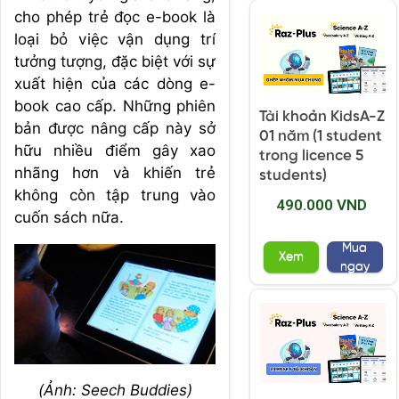
cho phép trẻ đọc e-book là
loại bỏ việc vận dụng trí
tưởng tượng, đặc biệt với sự
xuất hiện của các dòng e-
book cao cấp. Những phiên
Tài khoản KidsA-Z
bản được nâng cấp này sở
01 năm (1 student
hữu nhiều điểm gây xao
trong licence 5
nhãng hơn và khiến trẻ
students)
không còn tập trung vào
490.000 VND
cuốn sách nữa.
Mua
Xem
ngay
(Ảnh: Seech Buddies)