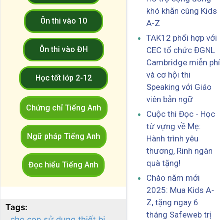
khó khăn cùng Kids
Ôn thi vào 10
A-Z
TAK12 phối hợp với
Ôn thi vào ĐH
CEC tổ chức ĐGNL
Cambridge miễn phí
và cơ hội thi
Học tốt lớp 2-12
Speaking với Giáo
viên bản ngữ
Chứng chỉ Tiếng Anh
Cuộc thi Đọc - Học
từ vựng về Mẹ:
Ngữ pháp Tiếng Anh
Hành trình yêu
thương, Rinh ngàn
quà tặng!
Đọc hiểu Tiếng Anh
Chào năm mới
2025: Mua Kids A-
Z, tặng ngay 6
Tags:
tháng Safeweb trị
cho con sử dụng thiết bị