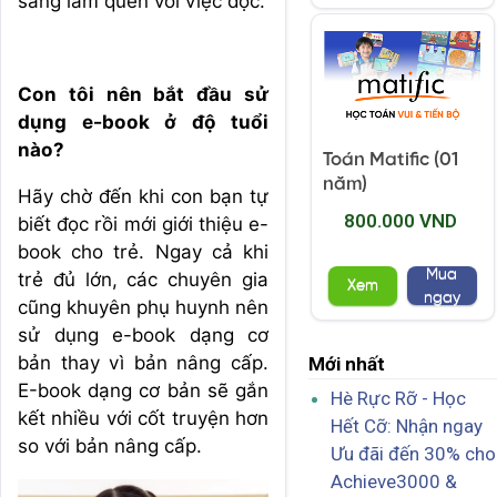
sàng làm quen với việc đọc.
Con tôi nên bắt đầu sử
dụng e-book ở độ tuổi
nào?
Toán Matific (01
năm)
Hãy chờ đến khi con bạn tự
800.000 VND
biết đọc rồi mới giới thiệu e-
book cho trẻ. Ngay cả khi
Mua
trẻ đủ lớn, các chuyên gia
Xem
ngay
cũng khuyên phụ huynh nên
sử dụng e-book dạng cơ
bản thay vì bản nâng cấp.
Mới nhất
E-book dạng cơ bản sẽ gắn
Hè Rực Rỡ - Học
kết nhiều với cốt truyện hơn
Hết Cỡ: Nhận ngay
so với bản nâng cấp.
Ưu đãi đến 30% cho
Achieve3000 &