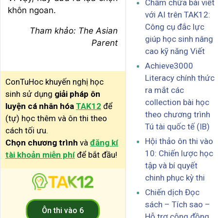
Chấm chữa bài viết
khôn ngoan.
với AI trên TAK12:
Công cụ đắc lực
Tham khảo: The Asian
giúp học sinh nâng
Parent
cao kỹ năng Viết
Achieve3000
Literacy chính thức
ConTuHoc khuyến nghị học
ra mắt các
sinh sử dụng
giải pháp ôn
collection bài học
luyện cá nhân hóa
TAK12
để
theo chương trình
(tự) học thêm và ôn thi theo
Tú tài quốc tế (IB)
cách tối ưu.
Hội thảo ôn thi vào
Chọn chương trình
và
đăng kí
10: Chiến lược học
tài khoản miễn phí
để bắt đầu!
tập và bí quyết
chinh phục kỳ thi
Chiến dịch Đọc
sách – Tích sao –
Ôn thi vào 6
Hỗ trợ cộng đồng