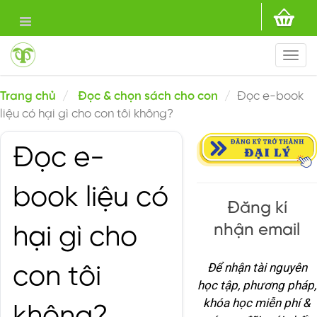
Togg
navi
Trang chủ
Đọc & chọn sách cho con
Đọc e-book
liệu có hại gì cho con tôi không?
Đọc e-
book liệu có
Đăng kí
nhận email
hại gì cho
Để nhận tài nguyên
con tôi
học tập, phương pháp,
khóa học miễn phí &