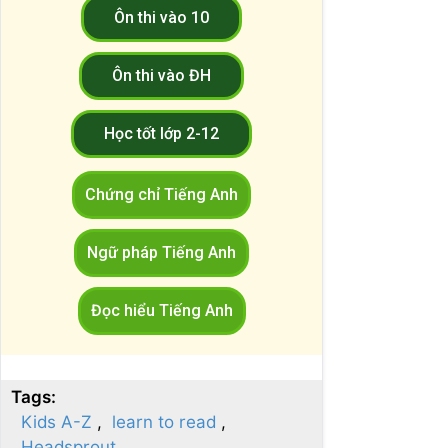
Ôn thi vào 10
Ôn thi vào ĐH
Học tốt lớp 2-12
Chứng chỉ Tiếng Anh
Ngữ pháp Tiếng Anh
Đọc hiểu Tiếng Anh
Tags:
Kids A-Z
learn to read
Headsprout