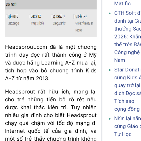
Matific
CTH Soft đ
danh tại Gi
thưởng Sa
2026: Khẳn
thế trên Bả
Headsprout.com đã là một chương
Công nghệ 
trình dạy đọc rất thành công ở Mỹ
Nam
và được hãng Learning A-Z mua lại,
Star Donat
tích hợp vào bộ chương trình Kids
cùng Kids 
A-Z từ năm 2013.
quay trở lại
Headsprout rất hữu ích, mang lại
dịch Đọc s
cho trẻ những tiến bộ rõ rệt nếu
Tích sao – 
được khai thác kiên trì. Tuy nhiên
cộng đồng
nhiều gia đình cho biết Headsprout
Nhìn lại n
chạy quá chậm với tốc độ mạng đi
cùng Giáo 
Internet quốc tế của gia đình, và
Tự Học
một số trẻ thấy chương trình không