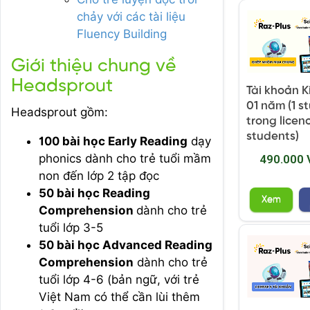
chảy với các tài liệu
Fluency Building
Giới thiệu chung về
Headsprout
Tài khoản K
01 năm (1 s
Headsprout gồm:
trong licen
students)
100 bài học Early Reading
dạy
phonics dành cho trẻ tuổi mầm
490.000
non đến lớp 2 tập đọc
50 bài học Reading
Xem
Comprehension
dành cho trẻ
tuổi lớp 3-5
50 bài học Advanced Reading
Comprehension
dành cho trẻ
tuổi lớp 4-6 (bản ngữ, với trẻ
Việt Nam có thể cần lùi thêm