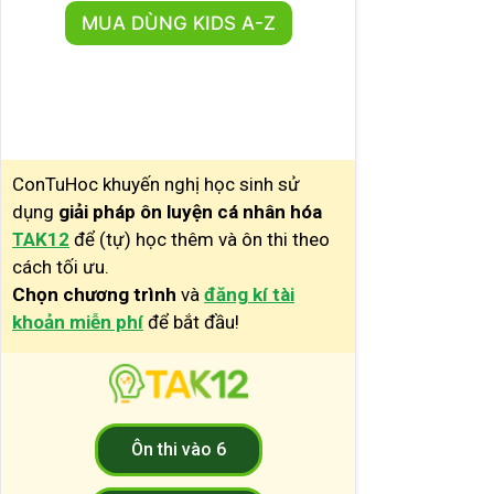
MUA DÙNG KIDS A-Z
ConTuHoc khuyến nghị học sinh sử
dụng
giải pháp ôn luyện cá nhân hóa
TAK12
để (tự) học thêm và ôn thi theo
cách tối ưu.
Chọn chương trình
và
đăng kí tài
khoản miễn phí
để bắt đầu!
Ôn thi vào 6