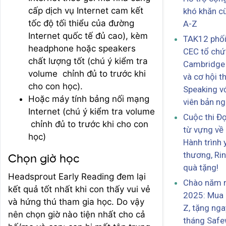
cấp dịch vụ Internet cam kết
khó khăn c
tốc độ tối thiểu của đường
A-Z
Internet quốc tế đủ cao), kèm
TAK12 phối
headphone hoặc speakers
CEC tổ ch
chất lượng tốt (chú ý kiểm tra
Cambridge 
volume chỉnh đủ to trước khi
và cơ hội th
cho con học).
Speaking v
Hoặc máy tính bảng nối mạng
viên bản n
Internet (chú ý kiểm tra volume
Cuộc thi Đ
chỉnh đủ to trước khi cho con
từ vựng về
học)
Hành trình 
thương, Ri
Chọn giờ học
quà tặng!
Headsprout Early Reading đem lại
Chào năm 
kết quả tốt nhất khi con thấy vui vẻ
2025: Mua 
và hứng thú tham gia học. Do vậy
Z, tặng nga
nên chọn giờ nào tiện nhất cho cả
tháng Safe