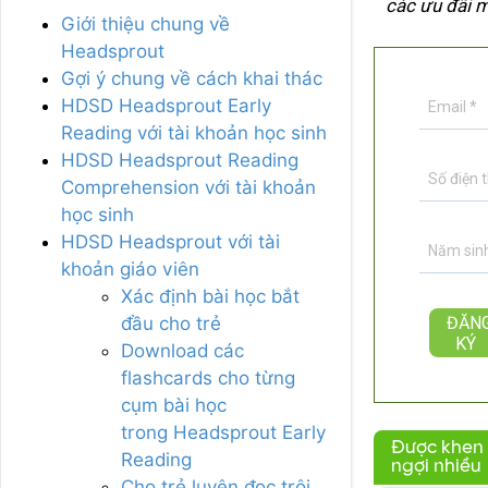
các ưu đãi m
Giới thiệu chung về
Headsprout
Gợi ý chung về cách khai thác
HDSD Headsprout Early
Reading với tài khoản học sinh
HDSD Headsprout Reading
Comprehension với tài khoản
học sinh
HDSD Headsprout với tài
khoản giáo viên
Xác định bài học bắt
đầu cho trẻ
Download các
flashcards cho từng
cụm bài học
trong Headsprout Early
Được khen
Reading
ngợi nhiều
Cho trẻ luyện đọc trôi