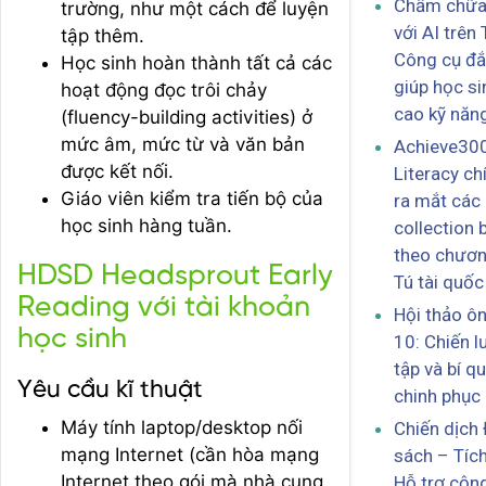
Chấm chữa 
trường, như một cách để luyện
với AI trên
tập thêm.
Công cụ đắ
Học sinh hoàn thành tất cả các
giúp học s
hoạt động đọc trôi chảy
cao kỹ năng
(fluency-building activities) ở
mức âm, mức từ và văn bản
Achieve30
được kết nối.
Literacy ch
Giáo viên kiểm tra tiến bộ của
ra mắt các
học sinh hàng tuần.
collection 
theo chươn
HDSD Headsprout Early
Tú tài quốc 
Reading với tài khoản
Hội thảo ôn
học sinh
10: Chiến 
tập và bí q
Yêu cầu kĩ thuật
chinh phục 
Máy tính laptop/desktop nối
Chiến dịch
mạng Internet (cần hòa mạng
sách – Tíc
Internet theo gói mà nhà cung
Hỗ trợ cộn