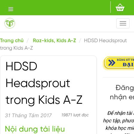
Togg
navi
Trang chủ
Raz-kids, Kids A-Z
HDSD Headsprout
trong Kids A-Z
HDSD
Headsprout
Đăng 
nhận e
trong Kids A-Z
Để nhận tài
31 Tháng Tám 2017
19871 lượt đọc
học tập, phươ
khóa học miễ
Nội dung tài liệu