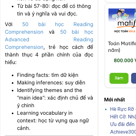
Từ bài 57-80: đọc để có thông
tin và ý nghĩa và vui đọc.
Với
50 bài học Reading
Comprehension
và
50 bài học
Advanced Reading
Toán Matific
Comprehension
, trẻ học cách để
năm)
thành thục 4 phần chính của đọc
800.000
hiểu:
Finding facts: tìm dữ kiện
Xem
Making inferences: suy diễn
Identifying themes and the
“main idea”: xác định chủ để và
Mới nhất
ý chinh
Hè Rực Rỡ 
Learning vocabulary in
Hết Cỡ: Nh
context: học từ vựng qua ngữ
Ưu đãi đến
cảnh.
Achieve30