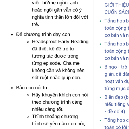
việc bố/mẹ ngồi cạnh
GIỚI THIỆ
hoặc ngồi gần vẫn có ý
CUỐN SÁC
nghĩa tinh thần lớn đối với
Tổng hợp b
trẻ.
toán cộng t
Để chương trình dạy con
cơ bản và 
Headsprout Early Reading
Tổng hợp b
đã thiết kế để trẻ tự
toán cộng t
tương tác được trong
cơ bản và 
từng episode. Cha mẹ
Bingo - trò
không cần và không nên
giản, dễ dà
sốt ruột nhắc giúp con.
hoạt vận d
Bảo con nói to
từng mục đ
Hãy khuyến khích con nói
Biển đẹp (b
theo chương trình càng
hiểu tiếng V
nhiều càng tốt.
- đề số 4)
Thỉnh thoảng chương
Tổng hợp c
trình sẽ yêu cầu con nói,
toán có lời