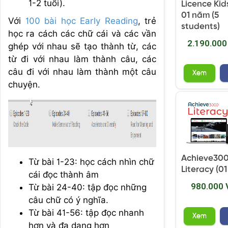
1-2 tuổi).
Licence Kid
01 năm (5
Với
100 bài học Early Reading
, trẻ
students)
học ra cách các chữ cái và các vần
2.190.000
ghép với nhau sẽ tạo thành từ, các
từ đi với nhau làm thành câu, các
câu đi với nhau làm thành một câu
Xem
chuyện.
Achieve30
Từ bài 1-23: học cách nhìn chữ
Literacy (0
cái đọc thành âm
980.000
Từ bài 24-40: tập đọc những
câu chữ có ý nghĩa.
Từ bài 41-56: tập đọc nhanh
Xem
hơn và đa dạng hơn