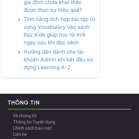
gia đình chưa khai thác
được thực sự hiệu quả?
Tính năng tích hợp bài tập từ
vựng Vocabulary vào sách
Raz Kids giúp học từ mới
ngay sau khi đọc sách
Hướng dẫn dành cho tài
khoản Admin khi bắt đầu sử
dụng Learning A-Z
THÔNG TIN
Về chúng tôi
Thông tin Tuyển dụng
Chính sách bảo mật
Liên hệ