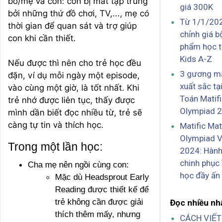
bố/mẹ và con: con bị mất tập trung
giá 300K
bởi những thứ đồ chơi, TV,..., mẹ có
Từ 1/1/202
thời gian để quan sát và trợ giúp
chỉnh giá b
con khi cần thiết.
phẩm học t
Kids A-Z
Nếu được thì nên cho trẻ học đều
3 gương mặ
đặn, ví dụ mỗi ngày một episode,
xuất sắc tạ
vào cùng một giờ, là tốt nhất. Khi
Toán Matif
trẻ nhớ được liên tục, thấy được
Olympiad 
mình dần biết đọc nhiều từ, trẻ sẽ
càng tự tin và thích học.
Matific Ma
Olympiad 
Trong một lần học:
2024: Hành
chinh phục
Cha mẹ nên ngồi cùng con:
học đầy ấn
Mặc dù Headsprout Early
Reading được thiết kế để
trẻ không cần được giải
Đọc nhiều nh
thích thêm mấy, nhưng
CÁCH VIẾT