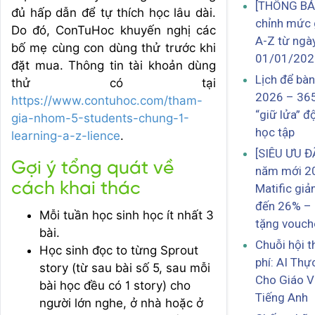
[THÔNG BÁ
đủ hấp dẫn để tự thích học lâu dài.
chỉnh mức 
Do đó, ConTuHoc khuyến nghị các
A-Z từ ngà
bố mẹ cùng con dùng thử trước khi
01/01/202
đặt mua. Thông tin tài khoản dùng
Lịch để bà
thử có tại
2026 – 36
https://www.contuhoc.com/tham-
“giữ lửa” đ
gia-nhom-5-students-chung-1-
học tập
learning-a-z-lience
.
[SIÊU ƯU Đ
Gợi ý tổng quát về
năm mới 2
cách khai thác
Matific giả
đến 26% – 
Mỗi tuần học sinh học ít nhất 3
tặng vouch
bài.
Chuỗi hội 
Học sinh đọc to từng Sprout
phí: AI Thự
story (từ sau bài số 5, sau mỗi
Cho Giáo V
bài học đều có 1 story) cho
Tiếng Anh
người lớn nghe, ở nhà hoặc ở