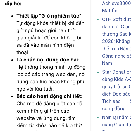
Achieve3000
dịp hè:
Matific
Thiết lập "Giờ nghiêm túc":
CTH Soft đượ
Tự động khóa thiết bị khi đến
danh tại Giải
giờ ngủ hoặc giới hạn thời
thưởng Sao 
gian giải trí để con không bị
2026: Khẳng 
sa đà vào màn hình điện
thế trên Bản 
thoại.
Công nghệ số
Lá chắn nội dung độc hại:
Nam
Hệ thống thông minh tự động
Star Donatio
lọc bỏ các trang web đen, nội
cùng Kids A-
dung bạo lực hoặc không phù
quay trở lại: 
hợp với lứa tuổi.
dịch Đọc sác
Báo cáo hoạt động chi tiết:
Tích sao – H
Cha mẹ dễ dàng biết con đã
cộng đồng
xem những gì trên các
Nhìn lại năm
website và ứng dụng, tìm
cùng Giáo d
kiếm từ khóa nào để kịp thời