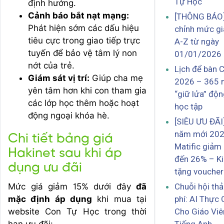
Tự Học
định hướng.
Cảnh báo bắt nạt mạng:
[THÔNG BÁO]
Phát hiện sớm các dấu hiệu
chỉnh mức gi
tiêu cực trong giao tiếp trực
A-Z từ ngày
tuyến để bảo vệ tâm lý non
01/01/2026
nớt của trẻ.
Lịch để bàn 
Giám sát vị trí:
Giúp cha mẹ
2026 – 365 
yên tâm hơn khi con tham gia
“giữ lửa” độn
các lớp học thêm hoặc hoạt
học tập
động ngoại khóa hè.
[SIÊU ƯU ĐÃI
năm mới 202
Chi tiết bảng giá
Matific giảm 
Hakinet sau khi áp
đến 26% – K
dụng ưu đãi
tặng vouche
Mức giá giảm 15% dưới đây
đã
Chuỗi hội th
mặc định áp dụng
khi mua tại
phí: AI Thực 
website Con Tự Học trong thời
Cho Giáo Viê
hạn ưu đãi: