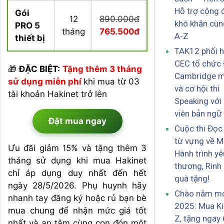
Hỗ trợ cộng 
Gói
12
890.000đ
khó khăn cùn
PRO 5
tháng
765.500đ
A-Z
thiết bị
TAK12 phối h
CEC tổ chức
🎁
ĐẶC BIỆT:
Tặng thêm 3 tháng
Cambridge m
sử dụng miễn phí
khi mua từ 03
và cơ hội thi
tài khoản Hakinet trở lên
Speaking với
viên bản ngữ
Đặt mua ngay
Cuộc thi Đọc
từ vựng về M
Ưu đãi giảm 15% và tặng thêm 3
Hành trình yê
tháng sử dụng khi mua Hakinet
thương, Rinh
chỉ áp dụng duy nhất đến hết
quà tặng!
ngày 28/5/2026. Phụ huynh hãy
Chào năm m
nhanh tay đăng ký hoặc rủ bạn bè
2025: Mua Ki
mua chung để nhận mức giá tốt
Z, tặng ngay 
nhất và an tâm cùng con đón một