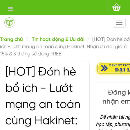
Togg
navi
Trang chủ
Tin hoạt động & Ưu đãi
[HOT] Đón hè bổ
ích - Lướt mạng an toàn cùng Hakinet: Nhận ưu đãi giảm
15% & 3 tháng sử dụng FREE
[HOT] Đón hè
bổ ích - Lướt
Đăng k
nhận em
mạng an toàn
Để nhận tài n
cùng Hakinet:
học tập, phươn