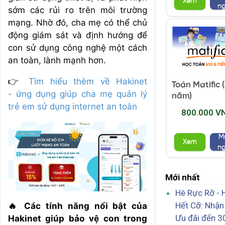
Xem
n
sớm các rủi ro trên môi trường
mạng. Nhờ đó, cha mẹ có thể chủ
động giám sát và định hướng để
con sử dụng công nghệ một cách
an toàn, lành mạnh hơn.
👉
Tìm hiểu thêm về Hakinet
Toán Matific 
- ứng dụng giúp cha mẹ quản lý
năm)
trẻ em sử dụng internet an toàn
800.000 V
M
Xem
n
Mới nhất
Hè Rực Rỡ - 
Hết Cỡ: Nhận
🔥 Các tính năng nổi bật của
Ưu đãi đến 
Hakinet giúp bảo vệ con trong