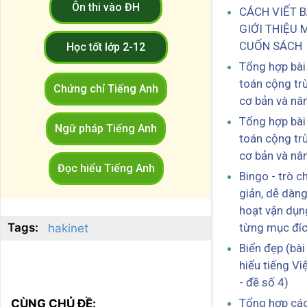
Ôn thi vào ĐH
CÁCH VIẾT B
GIỚI THIỆU 
CUỐN SÁCH
Học tốt lớp 2-12
Tổng hợp bài
toán cộng trừ
Chứng chỉ Tiếng Anh
cơ bản và nâ
Tổng hợp bài
Ngữ pháp Tiếng Anh
toán cộng trừ
cơ bản và nâ
Đọc hiểu Tiếng Anh
Bingo - trò c
giản, dễ dàng
hoạt vận dụn
Tags:
từng mục đí
hakinet
Biển đẹp (bài
hiểu tiếng Việ
- đề số 4)
Tổng hợp các
CÙNG CHỦ ĐỀ: