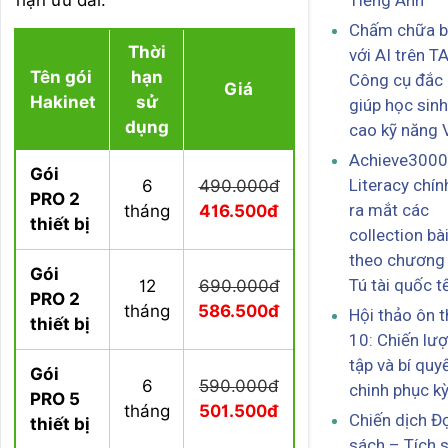
Tiếng Anh
Chấm chữa bà
Thời
với AI trên T
Tên gói
hạn
Công cụ đắc 
Giá
Hakinet
sử
giúp học sin
dụng
cao kỹ năng 
Achieve3000
Gói
Literacy chín
6
490.000đ
PRO 2
ra mắt các
tháng
416.500đ
thiết bị
collection bà
theo chương 
Gói
Tú tài quốc tế
12
690.000đ
PRO 2
tháng
586.500đ
Hội thảo ôn t
thiết bị
10: Chiến lư
tập và bí quy
Gói
6
590.000đ
chinh phục kỳ
PRO 5
tháng
501.500đ
Chiến dịch Đ
thiết bị
sách – Tích 