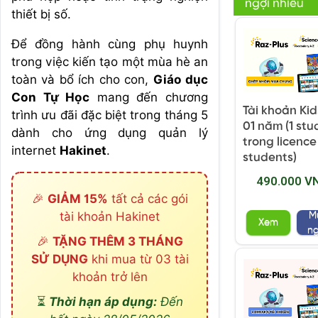
ngợi nhiều
thiết bị số.
Để đồng hành cùng phụ huynh
trong việc kiến tạo một mùa hè an
toàn và bổ ích cho con,
Giáo dục
Con Tự Học
mang đến chương
Tài khoản Ki
trình ưu đãi đặc biệt trong tháng 5
01 năm (1 stu
dành cho ứng dụng quản lý
trong licence
internet
Hakinet
.
students)
490.000 V
🎉
GIẢM 15%
tất cả các gói
tài khoản Hakinet
M
Xem
n
🎉
TẶNG THÊM 3 THÁNG
SỬ DỤNG
khi mua từ 03 tài
khoản trở lên
⏳
Thời hạn áp dụng:
Đến