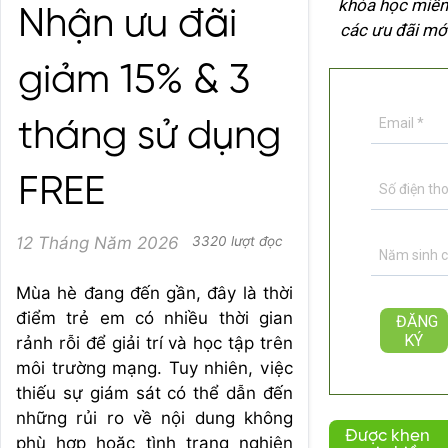
khóa học miễn
Nhận ưu đãi
các ưu đãi mớ
giảm 15% & 3
tháng sử dụng
FREE
12 Tháng Năm 2026
3320 lượt đọc
Mùa hè đang đến gần, đây là thời
điểm trẻ em có nhiều thời gian
rảnh rỗi để giải trí và học tập trên
môi trường mạng. Tuy nhiên, việc
thiếu sự giám sát có thể dẫn đến
những rủi ro về nội dung không
Được khen
phù hợp hoặc tình trạng nghiện