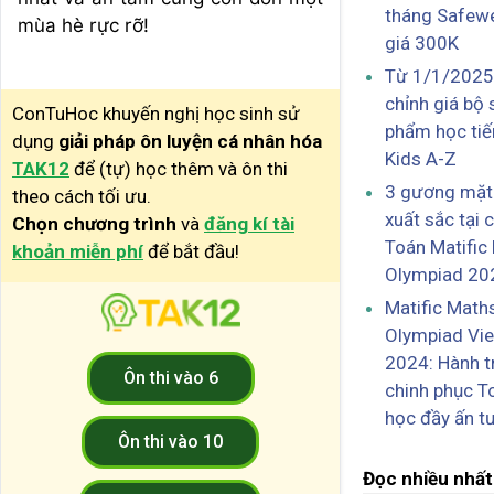
tháng Safewe
mùa hè rực rỡ!
giá 300K
Từ 1/1/2025:
chỉnh giá bộ 
ConTuHoc khuyến nghị học sinh sử
phẩm học ti
dụng
giải pháp ôn luyện cá nhân hóa
Kids A-Z
TAK12
để (tự) học thêm và ôn thi
3 gương mặt
theo cách tối ưu.
xuất sắc tại 
Chọn chương trình
và
đăng kí tài
Toán Matific
khoản miễn phí
để bắt đầu!
Olympiad 20
Matific Math
Olympiad Vi
2024: Hành t
Ôn thi vào 6
chinh phục T
học đầy ấn t
Ôn thi vào 10
Đọc nhiều nhất