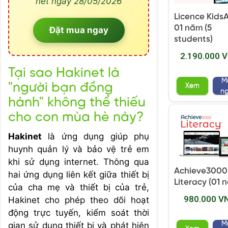
hết ngày 28/05/2026
Licence Kids
01 năm (5
Đặt mua ngay
students)
2.190.000 
Tại sao Hakinet là
M
"người bạn đồng
Xem
n
hành" không thể thiếu
cho con mùa hè này?
Hakinet
là ứng dụng giúp phụ
huynh quản lý và bảo vệ trẻ em
khi sử dụng internet. Thông qua
Achieve3000
hai ứng dụng liên kết giữa thiết bị
Literacy (01 
của cha mẹ và thiết bị của trẻ,
980.000 V
Hakinet cho phép theo dõi hoạt
động trực tuyến, kiểm soát thời
M
gian sử dụng thiết bị và phát hiện