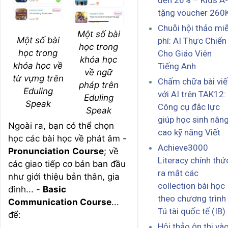
đến 26% – Kids A
tặng voucher 260
Chuỗi hội thảo mi
Một số bài
Một số bài
phí: AI Thực Chiến
học trong
học trong
Cho Giáo Viên
khóa học
khóa học về
Tiếng Anh
về ngữ
từ vựng trên
Chấm chữa bài viế
pháp trên
Eduling
với AI trên TAK12:
Eduling
Speak
Công cụ đắc lực
Speak
giúp học sinh nân
Ngoài ra, bạn có thể chọn
cao kỹ năng Viết
học các bài học về phát âm -
Achieve3000
Pronunciation
Course
; về
Literacy chính thứ
các giao tiếp cơ bản ban đầu
ra mắt các
như giới thiệu bản thân, gia
collection bài học
đình... -
Basic
theo chương trình
Communication Course
...
Tú tài quốc tế (IB)
để:
Hội thảo ôn thi và