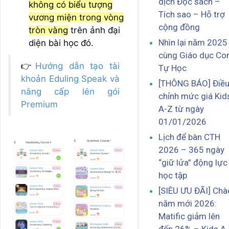
dịch Đọc sách –
không có biểu tượng
Tích sao – Hỗ trợ
vương miện trong vòng
cộng đồng
tròn vàng
trên ảnh đại
Nhìn lại năm 2025
diện bài học đó.
cùng Giáo dục Co
👉
Hướng dẫn tạo tài
Tự Học
khoản Eduling Speak và
[THÔNG BÁO] Điề
nâng cấp lên gói
chỉnh mức giá Kid
Premium
A-Z từ ngày
01/01/2026
Lịch để bàn CTH
2026 – 365 ngày
“giữ lửa” động lực
học tập
[SIÊU ƯU ĐÃI] Chà
năm mới 2026:
Matific giảm lên