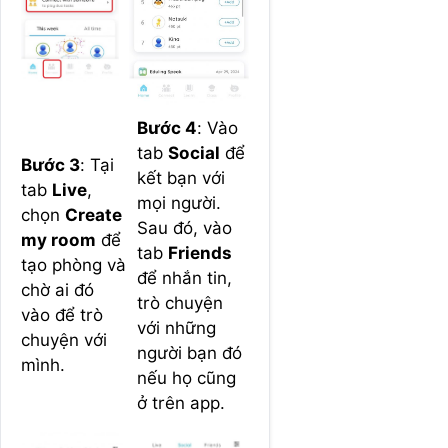
Bước 4
: Vào
tab
Social
để
Bước 3
: Tại
kết bạn với
tab
Live
,
mọi người.
chọn
Create
Sau đó, vào
my room
để
tab
Friends
tạo phòng và
để nhắn tin,
chờ ai đó
trò chuyện
vào để trò
với những
chuyện với
người bạn đó
mình.
nếu họ cũng
ở trên app.