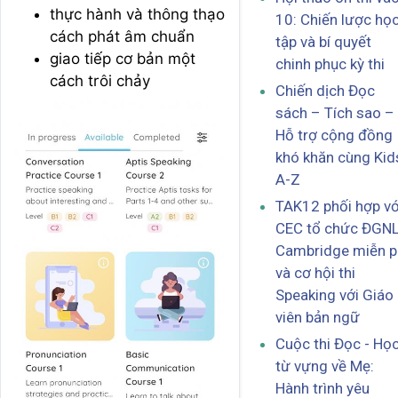
thực hành và thông thạo
10: Chiến lược họ
cách phát âm chuẩn
tập và bí quyết
giao tiếp cơ bản một
chinh phục kỳ thi
cách trôi chảy
Chiến dịch Đọc
sách – Tích sao –
Hỗ trợ cộng đồng
khó khăn cùng Kid
A-Z
TAK12 phối hợp vớ
CEC tổ chức ĐGN
Cambridge miễn p
và cơ hội thi
Speaking với Giáo
viên bản ngữ
Cuộc thi Đọc - Họ
từ vựng về Mẹ:
Hành trình yêu