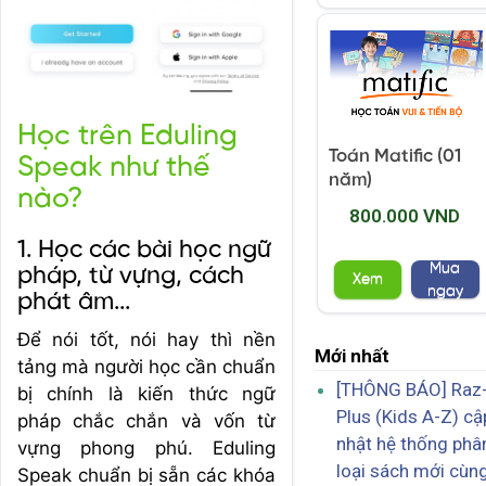
Học trên Eduling
Toán Matific (01
Speak như thế
năm)
nào?
800.000 VND
1. Học các bài học ngữ
Mua
pháp, từ vựng, cách
Xem
ngay
phát âm...
Để nói tốt, nói hay thì nền
Mới nhất
tảng mà người học cần chuẩn
[THÔNG BÁO] Raz
bị chính là kiến thức ngữ
Plus (Kids A-Z) cậ
pháp chắc chắn và vốn từ
nhật hệ thống phâ
vựng phong phú. Eduling
loại sách mới cùn
Speak chuẩn bị sẵn các khóa