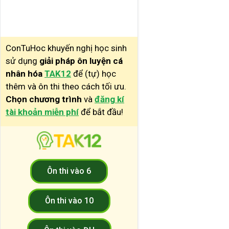
TIENGANHK12
ConTuHoc khuyến nghị học sinh
sử dụng
giải pháp ôn luyện cá
nhân hóa
TAK12
để (tự) học
thêm và ôn thi theo cách tối ưu.
Chọn chương trình
và
đăng kí
tài khoản miễn phí
để bắt đầu!
Ôn thi vào 6
Ôn thi vào 10