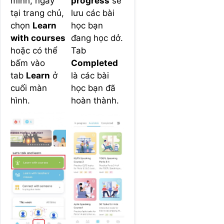
mình, ngay
progress
sẽ
tại trang chủ,
lưu các bài
chọn
Learn
học bạn
with courses
đang học dở.
hoặc có thể
Tab
bấm vào
Completed
tab
Learn
ở
là các bài
cuối màn
học bạn đã
hình.
hoàn thành.