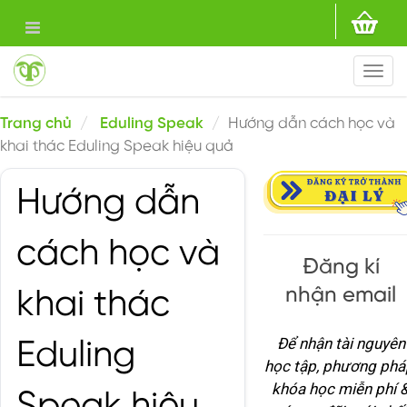
Togg
navi
Trang chủ
Eduling Speak
Hướng dẫn cách học và
khai thác Eduling Speak hiệu quả
Hướng dẫn
cách học và
Đăng kí
nhận email
khai thác
Để nhận tài nguyên
Eduling
học tập, phương phá
khóa học miễn phí 