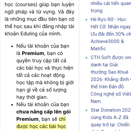
nhiều cải tiến qua
học (courses) giúp bạn luyện
trọng
ngữ pháp và từ vựng. Và đây
là những mục đầu tiên bạn có
Hè Rực Rỡ - Học
thể học sau khi đăng nhập tài
Hết Cỡ: Nhận ngay
khoản Eduling của mình.
Ưu đãi đến 30% c
Achieve3000 &
Nếu tài khoản của bạn
Matific
là
Premium
, bạn có
CTH Soft được vi
quyền truy cập tất cả
danh tại Giải
các bài học và thực hiện
thưởng Sao Khuê
tất cả các hoạt động
2026: Khẳng định 
học tập mà không bị giới
thế trên Bản đồ
hạn gì về cả số lượng
Công nghệ số Việt
hay thời gian.
Nam
Nếu tài khoản của bạn
Star Donation 20
chưa nâng cấp lên gói
cùng Kids A-Z đã
Premium
, bạn sẽ
chỉ
quay trở lại: Chiến
được học các bài học