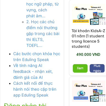
học ngữ pháp, từ
vựng, cách
phát âm...
2. Học các chủ
điểm nói thường
Tài khoản KidsA-Z
gặp trong các bài
01 năm (1 student
thi IELTS,
trong licence 5
TOEFL...
students)
Các bước chọn khóa học
490.000 VND
trên Eduling Speak
Về tính năng AI
Mua
Xem
ngay
feedback - nhận xét,
đánh giá của AI
Cách kết nối để thực
hành nói theo cặp trên
app Eduling Speak