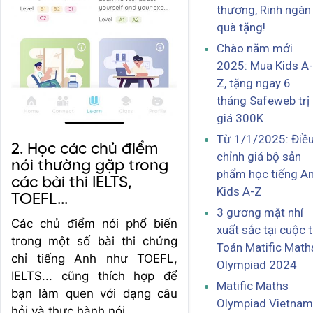
thương, Rinh ngàn
quà tặng!
Chào năm mới
2025: Mua Kids A-
Z, tặng ngay 6
tháng Safeweb trị
giá 300K
Từ 1/1/2025: Điề
2. Học các chủ điểm
chỉnh giá bộ sản
nói thường gặp trong
phẩm học tiếng A
các bài thi IELTS,
Kids A-Z
TOEFL...
3 gương mặt nhí
Các chủ điểm nói phổ biến
xuất sắc tại cuộc t
trong một số bài thi chứng
Toán Matific Math
chỉ tiếng Anh như TOEFL,
Olympiad 2024
IELTS... cũng thích hợp để
Matific Maths
bạn làm quen với dạng câu
Olympiad Vietnam
hỏi và thực hành nói.