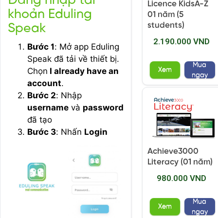
Đăng nhập tài
Licence KidsA-Z
khoản Eduling
01 năm (5
students)
Speak
2.190.000 VND
Bước 1
: Mở app Eduling
Speak đã tải về thiết bị.
Mua
Chọn
I already have an
Xem
ngay
account
.
Bước 2
: Nhập
username
và
password
đã tạo
Bước 3
: Nhấn
Login
Achieve3000
Literacy (01 năm)
980.000 VND
Mua
Xem
ngay