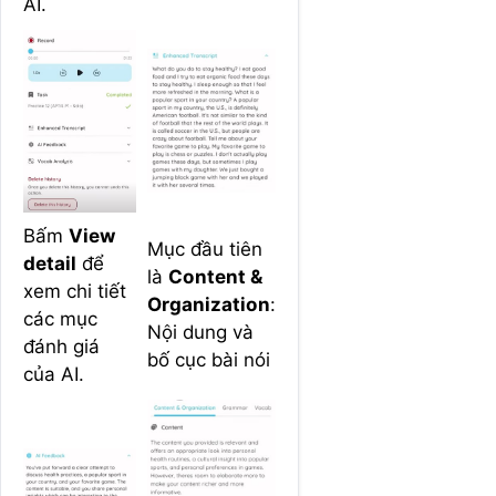
AI.
Bấm
View
Mục đầu tiên
detail
để
là
Content &
xem chi tiết
Organization
:
các mục
Nội dung và
đánh giá
bố cục bài nói
của AI.