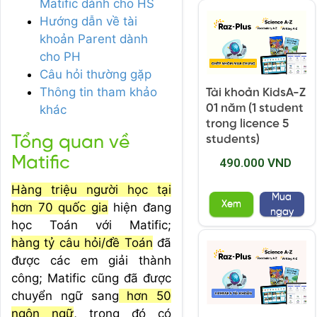
Matific dành cho HS
Hướng dẫn về tài
khoản Parent dành
cho PH
Câu hỏi thường gặp
Thông tin tham khảo
Tài khoản KidsA-Z
01 năm (1 student
khác
trong licence 5
Tổng quan về
students)
Matific
490.000 VND
Hàng triệu người học tại
Mua
Xem
hơn 70 quốc gia
hiện đang
ngay
học Toán với Matific;
hàng tỷ câu hỏi/đề Toán
đã
được các em giải thành
công; Matific cũng đã được
chuyển ngữ sang
hơn 50
ngôn ngữ
, trong đó có