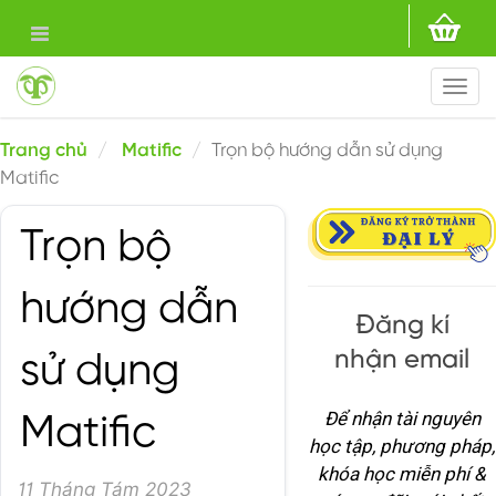
Togg
navi
Trang chủ
Matific
Trọn bộ hướng dẫn sử dụng
Matific
Trọn bộ
hướng dẫn
Đăng kí
nhận email
sử dụng
Để nhận tài nguyên
Matific
học tập, phương pháp,
khóa học miễn phí &
11 Tháng Tám 2023