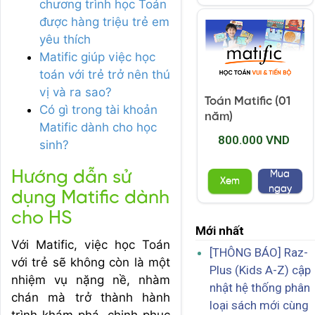
chương trình học Toán
được hàng triệu trẻ em
yêu thích
Matific giúp việc học
toán với trẻ trở nên thú
vị và ra sao?
Toán Matific (01
Có gì trong tài khoản
năm)
Matific dành cho học
800.000 VND
sinh?
Hướng dẫn sử
Mua
Xem
ngay
dụng Matific dành
cho HS
Mới nhất
Với Matific, việc học Toán
[THÔNG BÁO] Raz-
với trẻ sẽ không còn là một
Plus (Kids A-Z) cập
nhiệm vụ nặng nề, nhàm
nhật hệ thống phân
chán mà trở thành hành
loại sách mới cùng