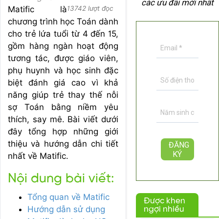
các ưu đãi mới nhất
Matific là
13742 lượt đọc
chương trình học Toán dành
cho trẻ lứa tuổi từ 4 đến 15,
gồm hàng ngàn hoạt động
tương tác, được giáo viên,
phụ huynh và học sinh đặc
biệt đánh giá cao vì khả
năng giúp trẻ thay thế nỗi
sợ Toán bằng niềm yêu
thích, say mê. Bài viết dưới
đây tổng hợp những giới
thiệu và hướng dẫn chi tiết
nhất về Matific.
Nội dung bài viết:
Tổng quan về Matific
Được khen
Hướng dẫn sử dụng
ngợi nhiều