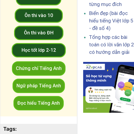
từng mục đích
Biển đẹp (bài đọc
Ôn thi vào 10
hiểu tiếng Việt lớp 5
- đề số 4)
Ôn thi vào ĐH
Tổng hợp các bài
toán có lời văn lớp 2
Học tốt lớp 2-12
có hướng dẫn giải
Chứng chỉ Tiếng Anh
Ngữ pháp Tiếng Anh
Đọc hiểu Tiếng Anh
Tags: