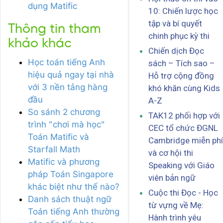
dụng Matific
10: Chiến lược học
tập và bí quyết
Thông tin tham
chinh phục kỳ thi
khảo khác
Chiến dịch Đọc
Học toán tiếng Anh
sách – Tích sao –
hiệu quả ngay tại nhà
Hỗ trợ cộng đồng
với 3 nền tảng hàng
khó khăn cùng Kids
đầu
A-Z
So sánh 2 chương
TAK12 phối hợp với
trình "chơi mà học"
CEC tổ chức ĐGNL
Toán Matific và
Cambridge miễn phí
Starfall Math
và cơ hội thi
Matific và phương
Speaking với Giáo
pháp Toán Singapore
viên bản ngữ
khác biệt như thế nào?
Cuộc thi Đọc - Học
Danh sách thuật ngữ
từ vựng về Mẹ:
Toán tiếng Anh thường
Hành trình yêu