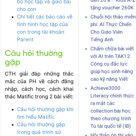
đến 26% – Kids A-Z
bộ học tập và giao bài
tặng voucher 260K
cho con
Chi tiết các báo cáo về
Chuỗi hội thảo miễn
tình hình học tập của
phí: AI Thực Chiến
con trong tài khoản
Cho Giáo Viên
Parent
Tiếng Anh
Chấm chữa bài viết
Câu hỏi thường
với AI trên TAK12:
gặp
Công cụ đắc lực
giúp học sinh nâng
CTH giải đáp những thắc
cao kỹ năng Viết
mắc của PH về cách đăng
Achieve3000
nhập, cách học, cách khai
Literacy chính thức
thác Matific trong 2 bài viết:
ra mắt các
Câu hỏi thường gặp khi
collection bài học
tìm hiểu Matific
theo chương trình
Câu hỏi thường gặp
Tú tài quốc tế (IB)
trong quá trình sử
Hội thảo ôn thi vào