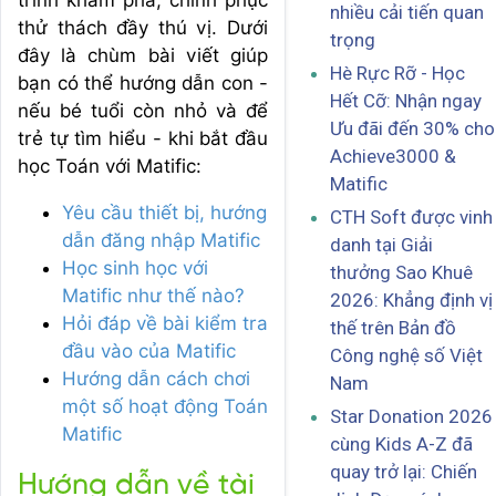
trình khám phá, chinh phục
nhiều cải tiến quan
thử thách đầy thú vị. Dưới
trọng
đây là chùm bài viết giúp
Hè Rực Rỡ - Học
bạn có thể hướng dẫn con -
Hết Cỡ: Nhận ngay
nếu bé tuổi còn nhỏ và để
Ưu đãi đến 30% cho
trẻ tự tìm hiểu - khi bắt đầu
Achieve3000 &
học Toán với Matific:
Matific
Yêu cầu thiết bị, hướng
CTH Soft được vinh
dẫn đăng nhập Matific
danh tại Giải
Học sinh học với
thưởng Sao Khuê
Matific như thế nào?
2026: Khẳng định vị
Hỏi đáp về bài kiểm tra
thế trên Bản đồ
đầu vào của Matific
Công nghệ số Việt
Hướng dẫn cách chơi
Nam
một số hoạt động Toán
Star Donation 2026
Matific
cùng Kids A-Z đã
quay trở lại: Chiến
Hướng dẫn về tài