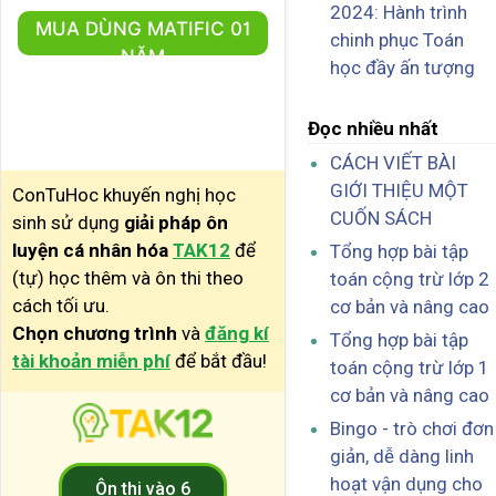
2024: Hành trình
MUA DÙNG MATIFIC 01
chinh phục Toán
NĂM
học đầy ấn tượng
Đọc nhiều nhất
CÁCH VIẾT BÀI
GIỚI THIỆU MỘT
ConTuHoc khuyến nghị học
CUỐN SÁCH
sinh sử dụng
giải pháp ôn
luyện cá nhân hóa
TAK12
để
Tổng hợp bài tập
(tự) học thêm và ôn thi theo
toán cộng trừ lớp 2
cách tối ưu.
cơ bản và nâng cao
Chọn chương trình
và
đăng kí
Tổng hợp bài tập
tài khoản miễn phí
để bắt đầu!
toán cộng trừ lớp 1
cơ bản và nâng cao
Bingo - trò chơi đơn
giản, dễ dàng linh
hoạt vận dụng cho
Ôn thi vào 6