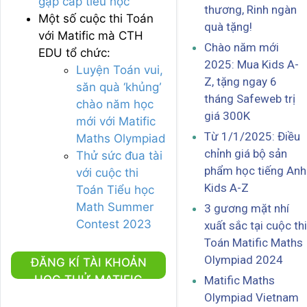
gặp cấp tiểu học
thương, Rinh ngàn
Một số cuộc thi Toán
quà tặng!
với Matific mà CTH
Chào năm mới
EDU tổ chức:
2025: Mua Kids A-
Luyện Toán vui,
Z, tặng ngay 6
săn quà ‘khủng’
tháng Safeweb trị
chào năm học
giá 300K
mới với Matific
Từ 1/1/2025: Điều
Maths Olympiad
chỉnh giá bộ sản
Thử sức đua tài
phẩm học tiếng Anh
với cuộc thi
Kids A-Z
Toán Tiểu học
Math Summer
3 gương mặt nhí
Contest 2023
xuất sắc tại cuộc thi
Toán Matific Maths
Olympiad 2024
ĐĂNG KÍ TÀI KHOẢN
HỌC THỬ MATIFIC
Matific Maths
Olympiad Vietnam