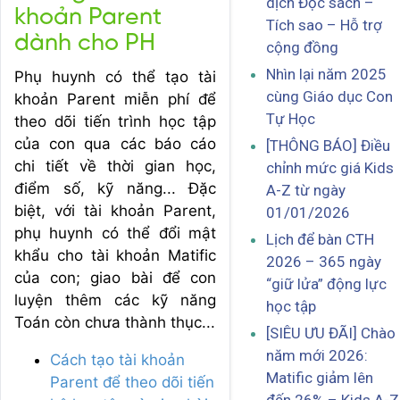
dịch Đọc sách –
khoản Parent
Tích sao – Hỗ trợ
dành cho PH
cộng đồng
Nhìn lại năm 2025
Phụ huynh có thể tạo tài
cùng Giáo dục Con
khoản Parent miễn phí để
Tự Học
theo dõi tiến trình học tập
của con qua các báo cáo
[THÔNG BÁO] Điều
chi tiết về thời gian học,
chỉnh mức giá Kids
điểm số, kỹ năng... Đặc
A-Z từ ngày
biệt, với tài khoản Parent,
01/01/2026
phụ huynh có thể đổi mật
Lịch để bàn CTH
khẩu cho tài khoản Matific
2026 – 365 ngày
của con; giao bài để con
“giữ lửa” động lực
luyện thêm các kỹ năng
học tập
Toán còn chưa thành thục...
[SIÊU ƯU ĐÃI] Chào
năm mới 2026:
Cách tạo tài khoản
Matific giảm lên
Parent để theo dõi tiến