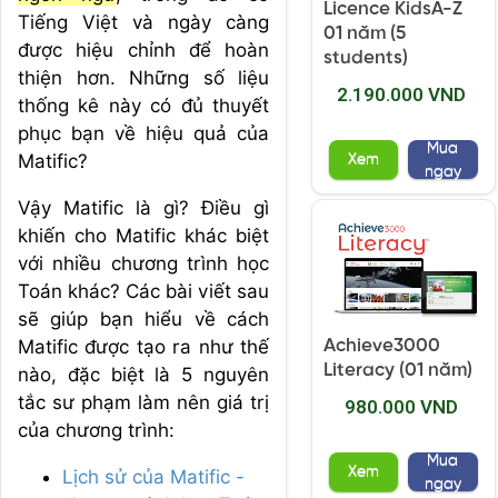
Licence KidsA-Z
Tiếng Việt và ngày càng
01 năm (5
được hiệu chỉnh để hoàn
students)
thiện hơn. Những số liệu
2.190.000 VND
thống kê này có đủ thuyết
phục bạn về hiệu quả của
Mua
Matific?
Xem
ngay
Vậy Matific là gì? Điều gì
khiến cho Matific khác biệt
với nhiều chương trình học
Toán khác? Các bài viết sau
sẽ giúp bạn hiểu về cách
Matific được tạo ra như thế
Achieve3000
Literacy (01 năm)
nào, đặc biệt là 5 nguyên
tắc sư phạm làm nên giá trị
980.000 VND
của chương trình:
Mua
Xem
Lịch sử của Matific -
ngay