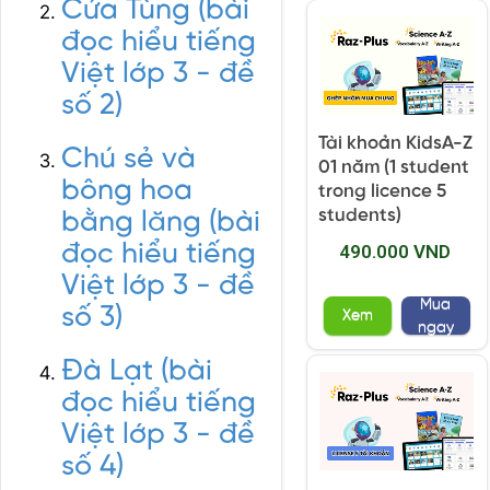
Cửa Tùng (bài
đọc hiểu tiếng
Việt lớp 3 - đề
số 2)
Tài khoản KidsA-Z
Chú sẻ và
01 năm (1 student
bông hoa
trong licence 5
students)
bằng lăng (bài
đọc hiểu tiếng
490.000 VND
Việt lớp 3 - đề
Mua
số 3)
Xem
ngay
Đà Lạt (bài
đọc hiểu tiếng
Việt lớp 3 - đề
số 4)