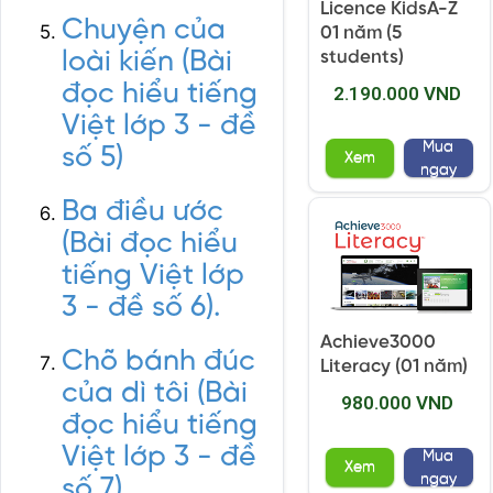
Licence KidsA-Z
Chuyện của
01 năm (5
loài kiến (Bài
students)
đọc hiểu tiếng
2.190.000 VND
Việt lớp 3 - đề
Mua
số 5)
Xem
ngay
Ba điều ước
(Bài đọc hiểu
tiếng Việt lớp
3 - đề số 6).
Achieve3000
Chõ bánh đúc
Literacy (01 năm)
của dì tôi (Bài
980.000 VND
đọc hiểu tiếng
Việt lớp 3 - đề
Mua
Xem
ngay
số 7).