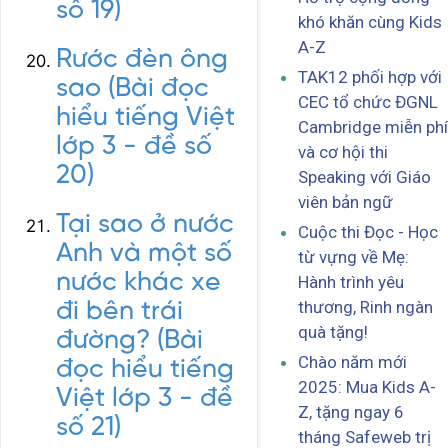
số 19)
khó khăn cùng Kids
A-Z
Rước đèn ông
TAK12 phối hợp với
sao (Bài đọc
CEC tổ chức ĐGNL
hiểu tiếng Việt
Cambridge miễn phí
lớp 3 - đề số
và cơ hội thi
20)
Speaking với Giáo
viên bản ngữ
Tại sao ở nước
Cuộc thi Đọc - Học
Anh và một số
từ vựng về Mẹ:
nước khác xe
Hành trình yêu
thương, Rinh ngàn
đi bên trái
quà tặng!
đường? (Bài
Chào năm mới
đọc hiểu tiếng
2025: Mua Kids A-
Việt lớp 3 - đề
Z, tặng ngay 6
số 21)
tháng Safeweb trị