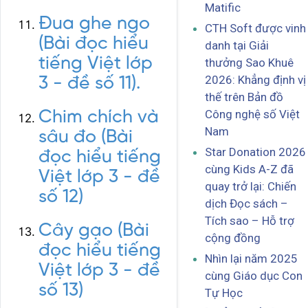
Matific
Đua ghe ngo
CTH Soft được vinh
(Bài đọc hiểu
danh tại Giải
tiếng Việt lớp
thưởng Sao Khuê
2026: Khẳng định vị
3 - đề số 11).
thế trên Bản đồ
Công nghệ số Việt
Chim chích và
Nam
sâu đo (Bài
Star Donation 2026
đọc hiểu tiếng
cùng Kids A-Z đã
Việt lớp 3 - đề
quay trở lại: Chiến
số 12)
dịch Đọc sách –
Tích sao – Hỗ trợ
Cây gạo (Bài
cộng đồng
đọc hiểu tiếng
Nhìn lại năm 2025
Việt lớp 3 - đề
cùng Giáo dục Con
số 13)
Tự Học