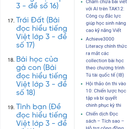
Chấm chữa bài viết
3 - đề số 16)
với AI trên TAK12:
Công cụ đắc lực
Trái Đất (Bài
giúp học sinh nâng
đọc hiểu tiếng
cao kỹ năng Viết
Việt lớp 3 - đề
Achieve3000
số 17)
Literacy chính thức
ra mắt các
Bài học của
collection bài học
gà con (Bài
theo chương trình
Tú tài quốc tế (IB)
đọc hiểu tiếng
Việt lớp 3 - đề
Hội thảo ôn thi vào
10: Chiến lược học
số 18)
tập và bí quyết
chinh phục kỳ thi
Tình bạn (Đề
Chiến dịch Đọc
đọc hiểu tiếng
sách – Tích sao –
Việt lớp 3 - đề
Hỗ trợ cộng đồng