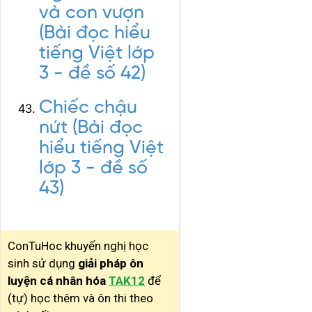
và con vượn
(Bài đọc hiểu
tiếng Việt lớp
3 - đề số 42)
Chiếc chậu
nứt (Bài đọc
hiểu tiếng Việt
lớp 3 - đề số
43)
ConTuHoc khuyến nghị học
sinh sử dụng
giải pháp ôn
luyện cá nhân hóa
TAK12
để
(tự) học thêm và ôn thi theo