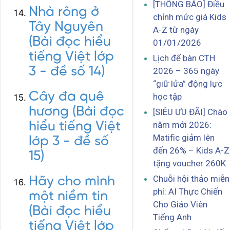
[THÔNG BÁO] Điều
Nhà rông ở
chỉnh mức giá Kids
Tây Nguyên
A-Z từ ngày
(Bài đọc hiểu
01/01/2026
tiếng Việt lớp
Lịch để bàn CTH
3 - đề số 14)
2026 – 365 ngày
“giữ lửa” động lực
Cây đa quê
học tập
hương (Bài đọc
[SIÊU ƯU ĐÃI] Chào
hiểu tiếng Việt
năm mới 2026:
Matific giảm lên
lớp 3 - đề số
đến 26% – Kids A-Z
15)
tặng voucher 260K
Chuỗi hội thảo miễn
Hãy cho mình
phí: AI Thực Chiến
một niềm tin
Cho Giáo Viên
(Bài đọc hiểu
Tiếng Anh
tiếng Việt lớp