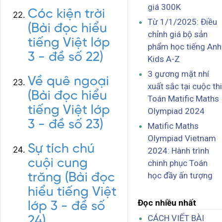
giá 300K
Cóc kiện trời
Từ 1/1/2025: Điều
(Bài đọc hiểu
chỉnh giá bộ sản
tiếng Việt lớp
phẩm học tiếng Anh
3 - đề số 22)
Kids A-Z
3 gương mặt nhí
Về quê ngoại
xuất sắc tại cuộc thi
(Bài đọc hiểu
Toán Matific Maths
tiếng Việt lớp
Olympiad 2024
3 - đề số 23)
Matific Maths
Olympiad Vietnam
Sự tích chú
2024: Hành trình
cuội cung
chinh phục Toán
học đầy ấn tượng
trăng (Bài đọc
hiểu tiếng Việt
Đọc nhiều nhất
lớp 3 - đề số
CÁCH VIẾT BÀI
24)