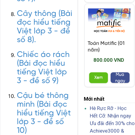
Cây thông (Bài
đọc hiểu tiếng
Việt lớp 3 - đề
số 8).
Toán Matific (01
năm)
Chiếc áo rách
800.000 VND
(Bài đọc hiểu
tiếng Việt lớp
Mua
Xem
3 - đề số 9)
ngay
Cậu bé thông
Mới nhất
minh (Bài đọc
Hè Rực Rỡ - Học
hiểu tiếng Việt
Hết Cỡ: Nhận ngay
lớp 3 - đề số
Ưu đãi đến 30% cho
10)
Achieve3000 &