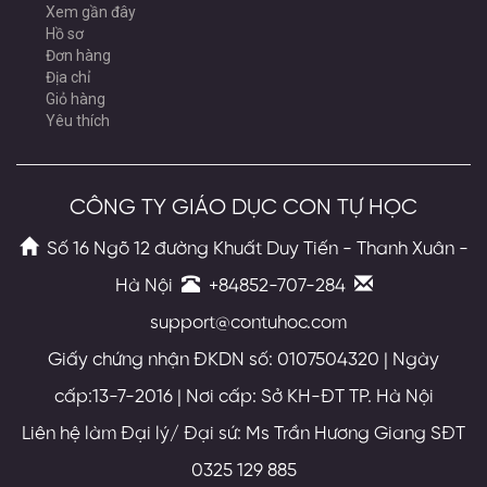
Xem gần đây
Hồ sơ
Đơn hàng
Địa chỉ
Giỏ hàng
Yêu thích
CÔNG TY GIÁO DỤC CON TỰ HỌC
Số 16 Ngõ 12 đường Khuất Duy Tiến - Thanh Xuân -
Hà Nội
+84852-707-284
support@contuhoc.com
Giấy chứng nhận ĐKDN số: 0107504320 | Ngày
cấp:13-7-2016 | Nơi cấp: Sở KH-ĐT TP. Hà Nội
Liên hệ làm Đại lý/ Đại sứ: Ms Trần Hương Giang SĐT
0325 129 885