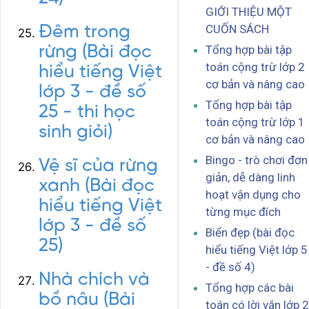
GIỚI THIỆU MỘT
CUỐN SÁCH
Đêm trong
rừng (Bài đọc
Tổng hợp bài tập
toán cộng trừ lớp 2
hiểu tiếng Việt
cơ bản và nâng cao
lớp 3 - đề số
Tổng hợp bài tập
25 - thi học
toán cộng trừ lớp 1
sinh giỏi)
cơ bản và nâng cao
Bingo - trò chơi đơn
Vệ sĩ của rừng
giản, dễ dàng linh
xanh (Bài đọc
hoạt vận dụng cho
hiểu tiếng Việt
từng mục đích
lớp 3 - đề số
Biển đẹp (bài đọc
25)
hiểu tiếng Việt lớp 5
- đề số 4)
Nhà chích và
Tổng hợp các bài
bồ nâu (Bài
toán có lời văn lớp 2