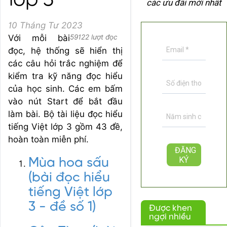
lớp 3
các ưu đãi mới nhất
10 Tháng Tư 2023
Với mỗi bài
59122 lượt đọc
đọc, hệ thống sẽ hiển thị
các câu hỏi trắc nghiệm để
kiểm tra kỹ năng đọc hiểu
của học sinh. Các em bấm
vào nút Start để bắt đầu
làm bài. Bộ tài liệu đọc hiểu
tiếng Việt lớp 3 gồm 43 đề,
hoàn toàn miễn phí.
Mùa hoa sấu
(bài đọc hiểu
tiếng Việt lớp
3 - đề số 1)
Được khen
ngợi nhiều