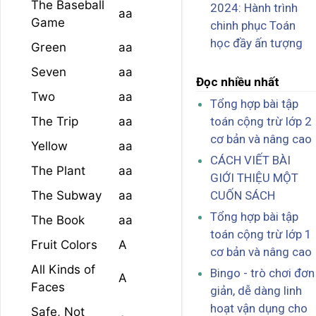
The Baseball
2024: Hành trình
aa
Game
chinh phục Toán
học đầy ấn tượng
Green
aa
Seven
aa
Đọc nhiều nhất
Two
aa
Tổng hợp bài tập
The Trip
aa
toán cộng trừ lớp 2
cơ bản và nâng cao
Yellow
aa
CÁCH VIẾT BÀI
The Plant
aa
GIỚI THIỆU MỘT
The Subway
aa
CUỐN SÁCH
Tổng hợp bài tập
The Book
aa
toán cộng trừ lớp 1
Fruit Colors
A
cơ bản và nâng cao
All Kinds of
Bingo - trò chơi đơn
A
Faces
giản, dễ dàng linh
hoạt vận dụng cho
Safe, Not