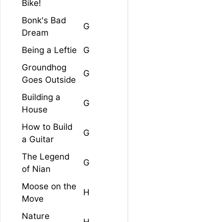
Bike!
Bonk's Bad
G
Dream
Being a Leftie
G
Groundhog
G
Goes Outside
Building a
G
House
How to Build
G
a Guitar
The Legend
G
of Nian
Moose on the
H
Move
Nature