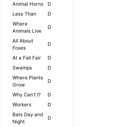
Animal Horns
D
Less Than
D
Where
D
Animals Live
All About
D
Foxes
At a Fall Fair
D
Swamps
D
Where Plants
D
Grow
Why Can't I?
D
Workers
D
Bats Day and
D
Night