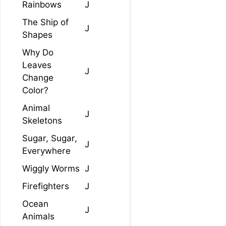
Rainbows
J
The Ship of
J
Shapes
Why Do
Leaves
J
Change
Color?
Animal
J
Skeletons
Sugar, Sugar,
J
Everywhere
Wiggly Worms
J
Firefighters
J
Ocean
J
Animals