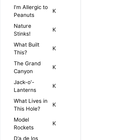
I'm Allergic to
K
Peanuts
Nature
K
Stinks!
What Built
K
This?
The Grand
K
Canyon
Jack-o'-
K
Lanterns
What Lives in
K
This Hole?
Model
K
Rockets
D’a de los