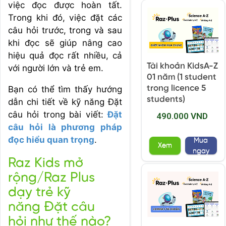
việc đọc được hoàn tất.
Trong khi đó, việc đặt các
câu hỏi trước, trong và sau
khi đọc sẽ giúp nâng cao
hiệu quả đọc rất nhiều, cả
Tài khoản KidsA-Z
với người lớn và trẻ em.
01 năm (1 student
trong licence 5
Bạn có thể tìm thấy hướng
students)
dẫn chi tiết về kỹ năng Đặt
câu hỏi trong bài viết:
Đặt
490.000 VND
câu hỏi là phương pháp
đọc hiểu quan trọng
.
Mua
Xem
ngay
Raz Kids mở
rộng/Raz Plus
dạy trẻ kỹ
năng Đặt câu
hỏi như thế nào?