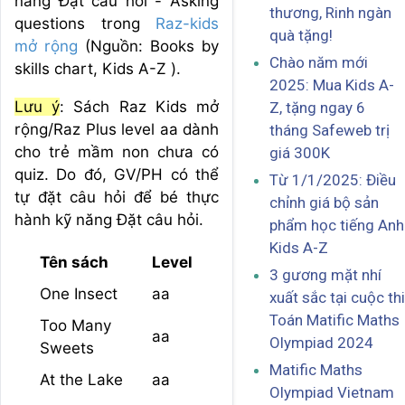
năng Đặt câu hỏi - Asking
thương, Rinh ngàn
questions trong
Raz-kids
quà tặng!
mở rộng
(Nguồn: Books by
Chào năm mới
skills chart, Kids A-Z ).
2025: Mua Kids A-
Lưu ý
: Sách Raz Kids mở
Z, tặng ngay 6
rộng/Raz Plus level aa dành
tháng Safeweb trị
cho trẻ mầm non chưa có
giá 300K
quiz. Do đó, GV/PH có thể
Từ 1/1/2025: Điều
tự đặt câu hỏi để bé thực
chỉnh giá bộ sản
hành kỹ năng Đặt câu hỏi.
phẩm học tiếng Anh
Kids A-Z
Tên sách
Level
3 gương mặt nhí
One Insect
aa
xuất sắc tại cuộc thi
Toán Matific Maths
Too Many
aa
Olympiad 2024
Sweets
Matific Maths
At the Lake
aa
Olympiad Vietnam