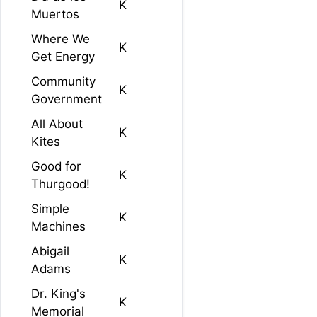
K
Muertos
Where We
K
Get Energy
Community
K
Government
All About
K
Kites
Good for
K
Thurgood!
Simple
K
Machines
Abigail
K
Adams
Dr. King's
K
Memorial