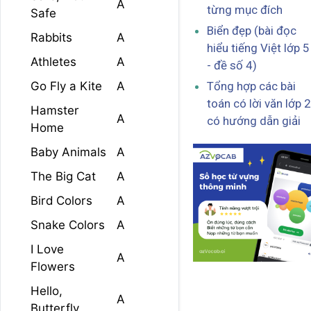
A
từng mục đích
Safe
Biển đẹp (bài đọc
Rabbits
A
hiểu tiếng Việt lớp 5
Athletes
A
- đề số 4)
Go Fly a Kite
A
Tổng hợp các bài
toán có lời văn lớp 2
Hamster
A
có hướng dẫn giải
Home
Baby Animals
A
The Big Cat
A
Bird Colors
A
Snake Colors
A
I Love
A
Flowers
Hello,
A
Butterfly