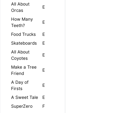
All About
E
Orcas
How Many
E
Teeth?
Food Trucks
E
Skateboards
E
All About
E
Coyotes
Make a Tree
E
Friend
A Day of
E
Firsts
A Sweet Tale
E
SuperZero
F