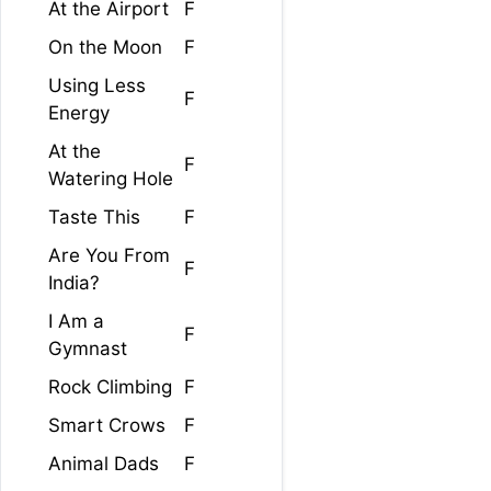
At the Airport
F
On the Moon
F
Using Less
F
Energy
At the
F
Watering Hole
Taste This
F
Are You From
F
India?
I Am a
F
Gymnast
Rock Climbing
F
Smart Crows
F
Animal Dads
F