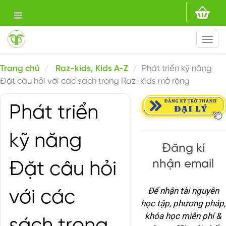
Togg
navi
Trang chủ
Raz-kids, Kids A-Z
Phát triển kỹ năng
Đặt câu hỏi với các sách trong Raz-kids mở rộng
Phát triển
kỹ năng
Đăng kí
nhận email
Đặt câu hỏi
Để nhận tài nguyên
với các
học tập, phương pháp,
khóa học miễn phí &