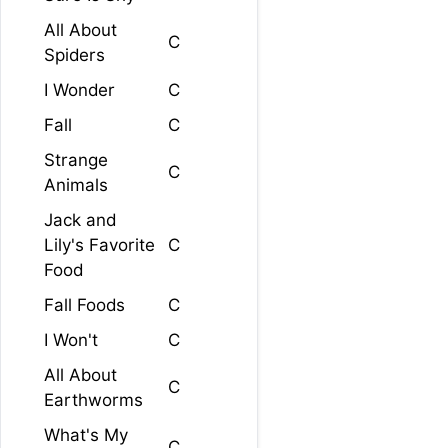
All About
C
Spiders
I Wonder
C
Fall
C
Strange
C
Animals
Jack and
Lily's Favorite
C
Food
Fall Foods
C
I Won't
C
All About
C
Earthworms
What's My
C