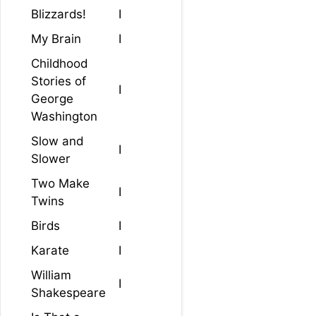
Blizzards!
I
My Brain
I
Childhood
Stories of
I
George
Washington
Slow and
I
Slower
Two Make
I
Twins
Birds
I
Karate
I
William
I
Shakespeare