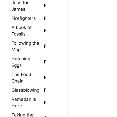
Jobs for
F
James
Firefighters
F
A Look at
F
Fossils
Following the
F
Map
Hatching
F
Eggs
The Food
F
Chain
Glassblowing
F
Ramadan Is
F
Here
Taking the