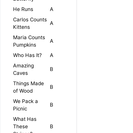
He Runs
A
Carlos Counts
A
Kittens
Maria Counts
A
Pumpkins
Who Has It?
A
Amazing
B
Caves
Things Made
B
of Wood
We Pack a
B
Picnic
What Has
These
B