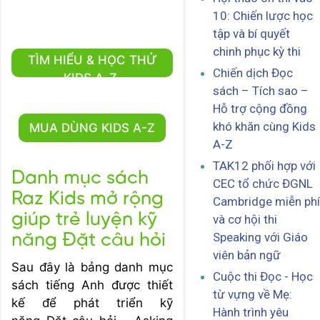
10: Chiến lược học
tập và bí quyết
chinh phục kỳ thi
TÌM HIỂU & HỌC THỬ
Chiến dịch Đọc
KIDS A-Z
sách – Tích sao –
Hỗ trợ cộng đồng
khó khăn cùng Kids
MUA DÙNG KIDS A-Z
A-Z
TAK12 phối hợp với
Danh mục sách
CEC tổ chức ĐGNL
Raz Kids mở rộng
Cambridge miễn phí
giúp trẻ luyện kỹ
và cơ hội thi
Speaking với Giáo
năng Đặt câu hỏi
viên bản ngữ
Sau đây là bảng danh mục
Cuộc thi Đọc - Học
sách tiếng Anh được thiết
từ vựng về Mẹ:
kế để phát triển kỹ
Hành trình yêu