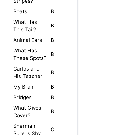
Stripes?
Boats
B
What Has
B
This Tail?
Animal Ears
B
What Has
B
These Spots?
Carlos and
B
His Teacher
My Brain
B
Bridges
B
What Gives
B
Cover?
Sherman
C
Sure Is Shy