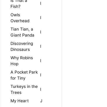
Is That a
I
Fish?
Owls
I
Overhead
Tian Tian, a
I
Giant Panda
Discovering
I
Dinosaurs
Why Robins
I
Hop
A Pocket Park
I
for Tiny
Turkeys in the
I
Trees
My Heart
J