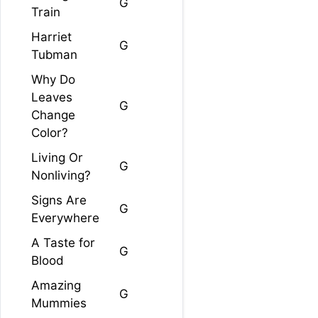
G
Train
Harriet
G
Tubman
Why Do
Leaves
G
Change
Color?
Living Or
G
Nonliving?
Signs Are
G
Everywhere
A Taste for
G
Blood
Amazing
G
Mummies