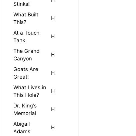
H
Stinks!
What Built
H
This?
At a Touch
H
Tank
The Grand
H
Canyon
Goats Are
H
Great!
What Lives in
H
This Hole?
Dr. King's
H
Memorial
Abigail
H
Adams