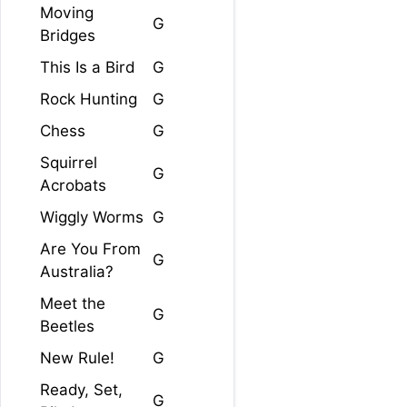
Moving
G
Bridges
This Is a Bird
G
Rock Hunting
G
Chess
G
Squirrel
G
Acrobats
Wiggly Worms
G
Are You From
G
Australia?
Meet the
G
Beetles
New Rule!
G
Ready, Set,
G