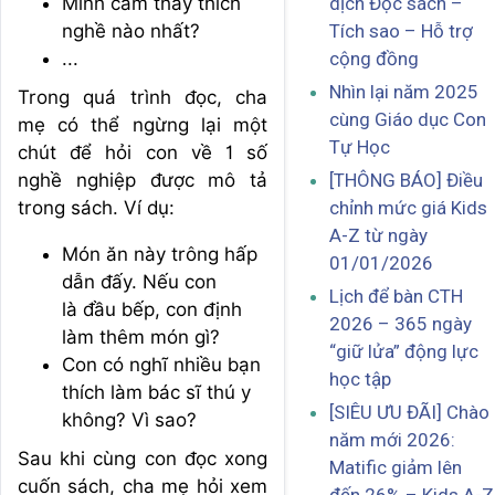
Mình cảm thấy thích
dịch Đọc sách –
nghề nào nhất?
Tích sao – Hỗ trợ
...
cộng đồng
Nhìn lại năm 2025
Trong quá trình đọc, cha
cùng Giáo dục Con
mẹ có thể ngừng lại một
Tự Học
chút để hỏi con về 1 số
nghề nghiệp được mô tả
[THÔNG BÁO] Điều
trong sách. Ví dụ:
chỉnh mức giá Kids
A-Z từ ngày
Món ăn này trông hấp
01/01/2026
dẫn đấy. Nếu con
Lịch để bàn CTH
là đầu bếp, con định
2026 – 365 ngày
làm thêm món gì?
“giữ lửa” động lực
Con có nghĩ nhiều bạn
học tập
thích làm bác sĩ thú y
[SIÊU ƯU ĐÃI] Chào
không? Vì sao?
năm mới 2026:
Sau khi cùng con đọc xong
Matific giảm lên
cuốn sách, cha mẹ hỏi xem