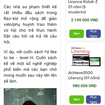
Licence KidsA-Z
Các nhà sư phạm thiết kế
01 năm (5
students)
rất nhiều đầu sách trong
Raz-kid mở rộng để giáo
2.190.000 VND
viên/phụ huynh trao thêm
cơ hội cho trẻ thực hành
Mua
Xem
Đặt câu hỏi và trả lời câu
ngay
hỏi.
Ví dụ, với cuốn sách I'd like
to be - level H. Cuốn sách
kể về một số nghề nghiệp
phổ biến mà các bạn nhỏ
Achieve3000
mong muốn sau này lớn lên
Literacy (01 năm)
sẽ làm.
980.000 VND
Mua
Xem
ngay