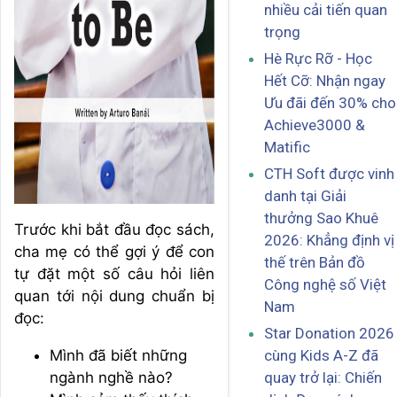
nhiều cải tiến quan
trọng
Hè Rực Rỡ - Học
Hết Cỡ: Nhận ngay
Ưu đãi đến 30% cho
Achieve3000 &
Matific
CTH Soft được vinh
danh tại Giải
thưởng Sao Khuê
Trước khi bắt đầu đọc sách,
2026: Khẳng định vị
cha mẹ có thể gợi ý để con
thế trên Bản đồ
tự đặt một số câu hỏi liên
Công nghệ số Việt
quan tới nội dung chuẩn bị
Nam
đọc:
Star Donation 2026
Mình đã biết những
cùng Kids A-Z đã
ngành nghề nào?
quay trở lại: Chiến