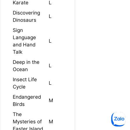
Karate
L
Discovering
L
Dinosaurs
Sign
Language
L
and Hand
Talk
Deep in the
L
Ocean
Insect Life
L
Cycle
Endangered
M
Birds
The
Mysteries of
M
Easter Island