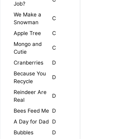
Job?
We Make a
C
Snowman
Apple Tree
C
Mongo and
C
Cutie
Cranberries
D
Because You
D
Recycle
Reindeer Are
D
Real
Bees Feed Me
D
A Day for Dad
D
Bubbles
D