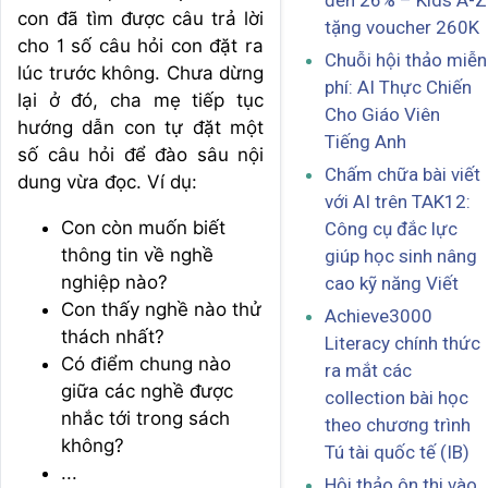
đến 26% – Kids A-Z
con đã tìm được câu trả lời
tặng voucher 260K
cho 1 số câu hỏi con đặt ra
Chuỗi hội thảo miễn
lúc trước không. Chưa dừng
phí: AI Thực Chiến
lại ở đó, cha mẹ tiếp tục
Cho Giáo Viên
hướng dẫn con tự đặt một
Tiếng Anh
số câu hỏi để đào sâu nội
Chấm chữa bài viết
dung vừa đọc. Ví dụ:
với AI trên TAK12:
Con còn muốn biết
Công cụ đắc lực
thông tin về nghề
giúp học sinh nâng
nghiệp nào?
cao kỹ năng Viết
Con thấy nghề nào thử
Achieve3000
thách nhất?
Literacy chính thức
Có điểm chung nào
ra mắt các
giữa các nghề được
collection bài học
nhắc tới trong sách
theo chương trình
không?
Tú tài quốc tế (IB)
...
Hội thảo ôn thi vào