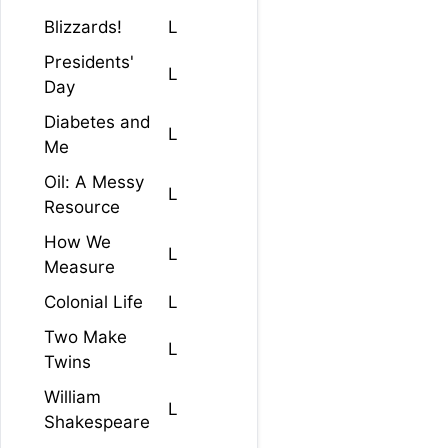
Blizzards!
L
Presidents'
L
Day
Diabetes and
L
Me
Oil: A Messy
L
Resource
How We
L
Measure
Colonial Life
L
Two Make
L
Twins
William
L
Shakespeare