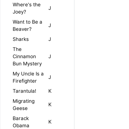
Where's the
J
Joey?
Want to Be a
J
Beaver?
Sharks
J
The
Cinnamon
J
Bun Mystery
My Uncle Is a
J
Firefighter
Tarantula!
K
Migrating
K
Geese
Barack
K
Obama