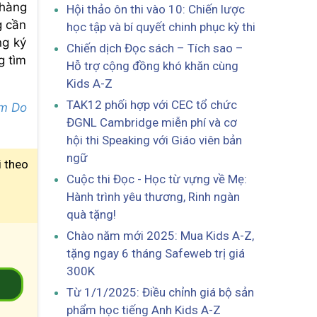
 hàng
Hội thảo ôn thi vào 10: Chiến lược
g cần
học tập và bí quyết chinh phục kỳ thi
ng ký
Chiến dịch Đọc sách – Tích sao –
g tìm
Hỗ trợ cộng đồng khó khăn cùng
Kids A-Z
TAK12 phối hợp với CEC tổ chức
m Do
ĐGNL Cambridge miễn phí và cơ
hội thi Speaking với Giáo viên bản
ngữ
i theo
Cuộc thi Đọc - Học từ vựng về Mẹ:
Hành trình yêu thương, Rinh ngàn
quà tặng!
Chào năm mới 2025: Mua Kids A-Z,
tặng ngay 6 tháng Safeweb trị giá
300K
2
Từ 1/1/2025: Điều chỉnh giá bộ sản
phẩm học tiếng Anh Kids A-Z