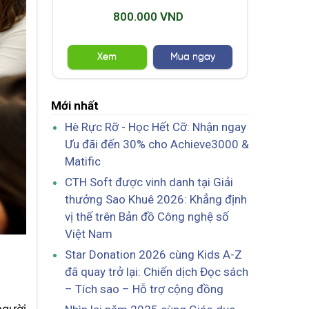
800.000 VND
Xem
Mua ngay
Mới nhất
Hè Rực Rỡ - Học Hết Cỡ: Nhận ngay
Ưu đãi đến 30% cho Achieve3000 &
Matific
CTH Soft được vinh danh tại Giải
thưởng Sao Khuê 2026: Khẳng định
vị thế trên Bản đồ Công nghệ số
Việt Nam
Star Donation 2026 cùng Kids A-Z
đã quay trở lại: Chiến dịch Đọc sách
– Tích sao – Hỗ trợ cộng đồng
người