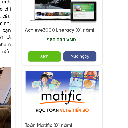
a một
o chí
t câu
mình.
g bạn
Achieve3000 Literacy (01 năm)
ất cả
980.000 VND
 nhằm
à mấu
Xem
Mua ngay
Toán Matific (01 năm)