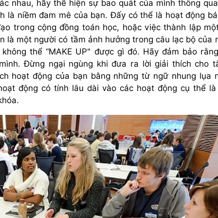
hác nhau, hãy thể hiện sự bao quát của mình thông qu
nh là niềm đam mê của bạn. Đấy có thể là hoạt động bá
 đạo trong cộng đồng toán học, hoặc việc thành lập mộ
ạn là một người có tầm ảnh hưởng trong câu lạc bộ của 
 không thể “MAKE UP" được gì đó. Hãy đảm bảo rằn
ình. Đừng ngại ngùng khi đưa ra lời giải thích cho t
hích hoạt động của bạn bằng những từ ngữ nhung lụa
hoạt động có tính lâu dài vào các hoạt động cụ thể l
khóa.