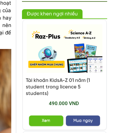
 hoạt
g của
Được khen ngợi nhiều
n hay
o nên
ại để
Tài khoản KidsA-Z 01 năm (1
student trong licence 5
students)
490.000 VND
Xem
Mua ngay