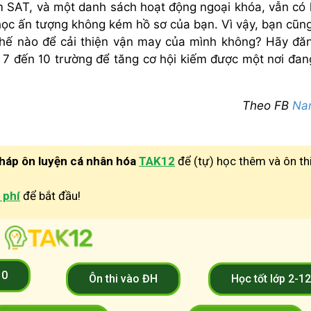
m SAT, và một danh sách hoạt động ngoại khóa, vẫn có
học ấn tượng không kém hồ sơ của bạn. Vì vậy, bạn cũn
thế nào để cải thiện vận may của mình không? Hãy đă
ừ 7 đến 10 trường để tăng cơ hội kiếm được một nơi đan
Theo FB
Na
pháp ôn luyện cá nhân hóa
TAK12
để (tự) học thêm và ôn th
 phí
để bắt đầu!
10
Ôn thi vào ĐH
Học tốt lớp 2-1