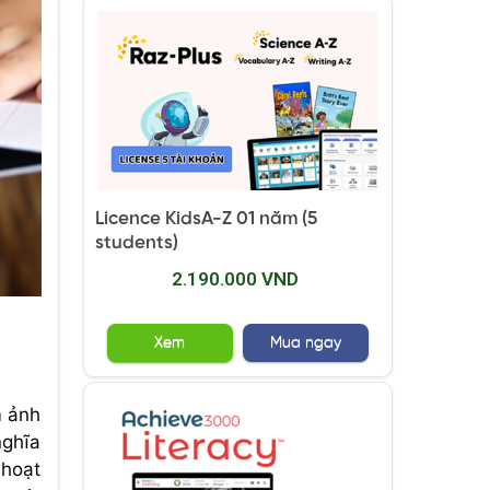
Licence KidsA-Z 01 năm (5
students)
2.190.000 VND
Xem
Mua ngay
m ảnh
nghĩa
 hoạt