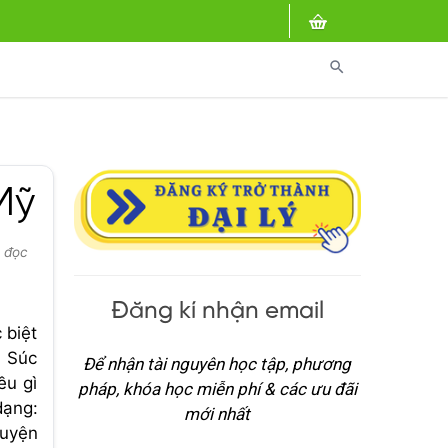
search
Mỹ
t đọc
Đăng kí nhận email
 biệt
. Súc
Để nhận tài nguyên học tập, phương
ều gì
pháp, khóa học miễn phí & các ưu đãi
dạng:
mới nhất
huyện