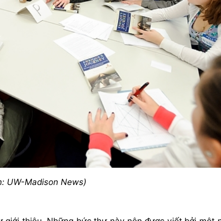
h: UW-Madison News)
 giới thiệu. Những bức thư này nên được viết bởi một 