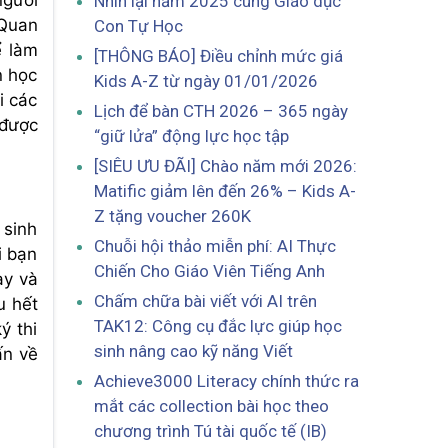
Nhìn lại năm 2025 cùng Giáo dục
 Quan
Con Tự Học
ể làm
[THÔNG BÁO] Điều chỉnh mức giá
n học
Kids A-Z từ ngày 01/01/2026
i các
Lịch để bàn CTH 2026 – 365 ngày
 được
“giữ lửa” động lực học tập
[SIÊU ƯU ĐÃI] Chào năm mới 2026:
Matific giảm lên đến 26% – Kids A-
Z tặng voucher 260K
 sinh
Chuỗi hội thảo miễn phí: AI Thực
i bạn
Chiến Cho Giáo Viên Tiếng Anh
ày và
Chấm chữa bài viết với AI trên
u hết
TAK12: Công cụ đắc lực giúp học
ý thi
sinh nâng cao kỹ năng Viết
ấn về
Achieve3000 Literacy chính thức ra
mắt các collection bài học theo
chương trình Tú tài quốc tế (IB)