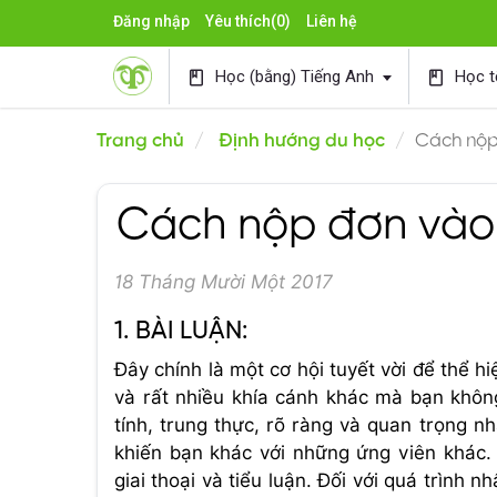
Đăng nhập
Yêu thích
(0)
Liên hệ
Học (bằng) Tiếng Anh
Học t
book
book
Trang chủ
Định hướng du học
Cách nộp
Cách nộp đơn vào 
18 Tháng Mười Một 2017
1. BÀI LUẬN:
Đây chính là một cơ hội tuyết vời để thể h
và rất nhiều khía cánh khác mà bạn khôn
tính, trung thực, rõ ràng và quan trọng n
khiến bạn khác với những ứng viên khác. 
giai thoại và tiểu luận. Đối với quá trình