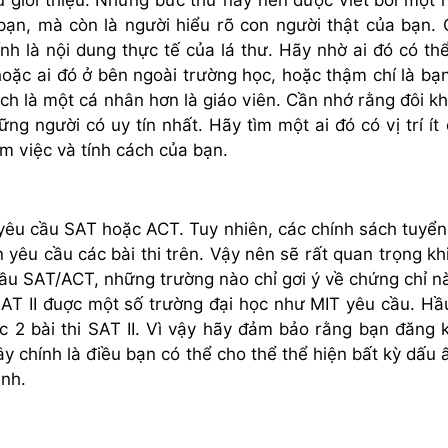
 bạn, mà còn là người hiểu rõ con người thật của bạn.
ính là nội dung thực tế của lá thư. Hãy nhờ ai đó có th
 hoặc ai đó ở bên ngoài trường học, hoặc thậm chí là bạ
ách là một cá nhân hơn là giáo viên. Cần nhớ rằng đôi kh
ững người có uy tín nhất. Hãy tìm một ai đó có vị trí ít
m việc và tính cách của bạn.
yêu cầu SAT hoặc ACT. Tuy nhiên, các chính sách tuyển
 yêu cầu các bài thi trên. Vậy nên sẽ rất quan trọng kh
ầu SAT/ACT, những trường nào chỉ gơi ý về chứng chỉ n
SAT II đuợc một số trường đại học như MIT yêu cầu. Hầ
 2 bài thi SAT II. Vì vậy hãy đảm bảo rằng bạn đăng k
 chính là điều bạn có thể cho thể thể hiện bất kỳ dấu 
ình.