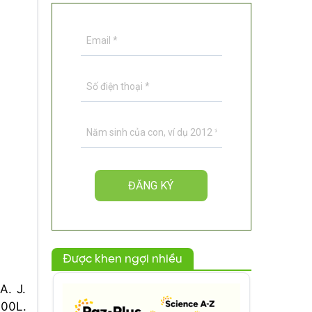
Được khen ngợi nhiều
A. J.
000L.