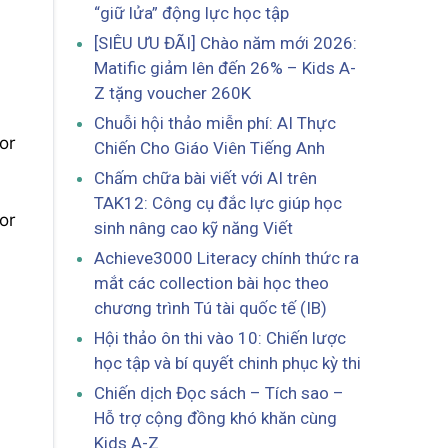
“giữ lửa” động lực học tập
[SIÊU ƯU ĐÃI] Chào năm mới 2026:
Matific giảm lên đến 26% – Kids A-
Z tặng voucher 260K
Chuỗi hội thảo miễn phí: AI Thực
or
Chiến Cho Giáo Viên Tiếng Anh
s
Chấm chữa bài viết với AI trên
TAK12: Công cụ đắc lực giúp học
or
sinh nâng cao kỹ năng Viết
s
Achieve3000 Literacy chính thức ra
mắt các collection bài học theo
chương trình Tú tài quốc tế (IB)
Hội thảo ôn thi vào 10: Chiến lược
học tập và bí quyết chinh phục kỳ thi
Chiến dịch Đọc sách – Tích sao –
Hỗ trợ cộng đồng khó khăn cùng
Kids A-Z