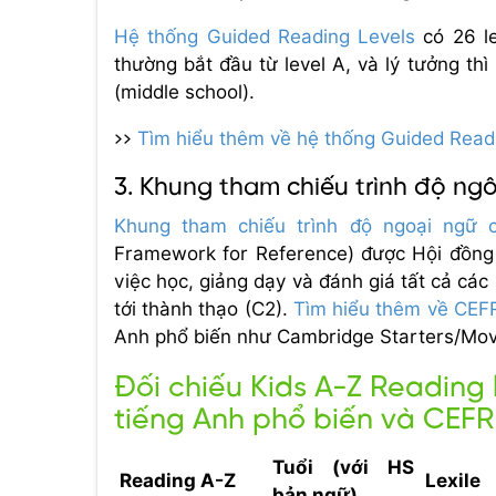
Hệ thống Guided Reading Levels
có 26 le
thường bắt đầu từ level A, và lý tưởng th
(middle school).
>>
Tìm hiểu thêm về hệ thống Guided Read
3. Khung tham chiếu trình độ n
Khung tham chiếu trình độ ngoại ngữ
Framework for Reference) được Hội đồng 
việc học, giảng dạy và đánh giá tất cả cá
tới thành thạo (C2).
Tìm hiểu thêm về CEF
Anh phổ biến như Cambridge Starters/Move
Đối chiếu Kids A-Z Reading 
tiếng Anh phổ biến và CEFR
Tuổi (với HS
Reading A-Z
Lexile
bản ngữ)