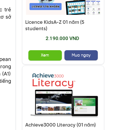
c trẻ
cơ sở
Licence KidsA-Z 01 năm (5
students)
2.190.000 VND
Xem
Mua ngay
pean
trong
 (A1)
tiếng
Achieve3000 Literacy (01 năm)