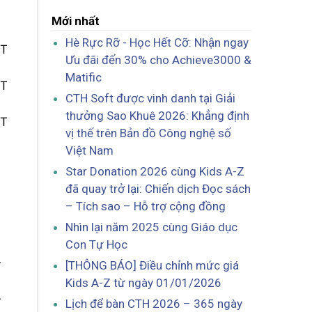
Mới nhất
Hè Rực Rỡ - Học Hết Cỡ: Nhận ngay
ET
Ưu đãi đến 30% cho Achieve3000 &
Matific
ET
CTH Soft được vinh danh tại Giải
thưởng Sao Khuê 2026: Khẳng định
ET
vị thế trên Bản đồ Công nghệ số
Việt Nam
Star Donation 2026 cùng Kids A-Z
đã quay trở lại: Chiến dịch Đọc sách
– Tích sao – Hỗ trợ cộng đồng
Nhìn lại năm 2025 cùng Giáo dục
Con Tự Học
[THÔNG BÁO] Điều chỉnh mức giá
T
Kids A-Z từ ngày 01/01/2026
T
Lịch để bàn CTH 2026 – 365 ngày