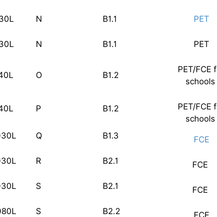
30L
N
B1.1
PET
30L
N
B1.1
PET
PET/FCE f
40L
O
B1.2
school
PET/FCE f
40L
P
B1.2
school
030L
Q
B1.3
FCE
030L
R
B2.1
FCE
030L
S
B2.1
FCE
080L
S
B2.2
FCE