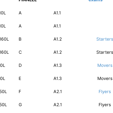
10L
A
A1.1
10L
A
A1.1
160L
B
A1.2
Starter
160L
C
A1.2
Starter
10L
D
A1.3
Movers
10L
E
A1.3
Movers
50L
F
A2.1
Flyers
50L
G
A2.1
Flyers