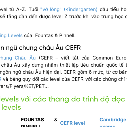
vel từ A-Z. Tuổi
"vỡ lòng" (Kindergarten)
đầu tiểu họ
ì sẽ tăng dần đến được level Z trước khi vào trung học 
ing Levels
của Fountas & Pinnell.
gôn ngữ chung châu Âu CEFR
 chung Châu Âu
(CEFR – viết tắt của Common Euro
châu Âu xây dựng nhằm thiết lập tiêu chuẩn quốc tế 
c ngôn ngữ châu Âu hiện đại. CEFR gồm 6 mức, từ cơ bản
R
và bảng quy đổi các level của CEFR với các chứng chỉ 
rs/Flyers/KET/PET...
levels với các thang đo trình độ đọc
 levels
FOUNTAS &
Cambridge
CEFR level
PINNELL
exams