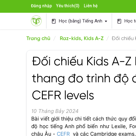
Đăng nhập
Yêu thích
(0)
Liên hệ
Học (bằng) Tiếng Anh
Học t
book
book
Trang chủ
Raz-kids, Kids A-Z
Đối chiếu 
Đối chiếu Kids A-Z 
thang đo trình độ 
CEFR levels
10 Tháng Bảy 2024
Bài viết giới thiệu chi tiết cách thức quy 
độ học tiếng Anh phổ biến như Lexile, F
châu Âu -
CEFR
và các Cambridge exams.