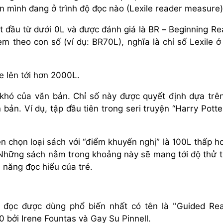
n mình đang ở trình độ đọc nào (Lexile reader measure)
ắt đầu từ dưới 0L và được đánh giá là BR – Beginning Re
 theo con số (ví dụ: BR70L), nghĩa là chỉ số Lexile 
le lên tới hơn 2000L.
 khó của văn bản. Chỉ số này được quyết định dựa trê
bản. Ví dụ, tập đầu tiên trong seri truyện “Harry Potte
n chọn loại sách với “điểm khuyến nghị” là 100L thấp h
. Những sách nằm trong khoảng này sẽ mang tới độ thử 
 năng đọc hiểu của trẻ.
 đọc được dùng phổ biến nhất có tên là "Guided Re
 bởi Irene Fountas và Gay Su Pinnell.