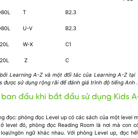
080L
T
B2.3
080L
U-V
B2.3
120L
W-X
C1
120L
Z
C
bởi Learning A-Z và một đối tác của Learning A-Z tại
 được sử dụng rộng rãi để đánh giá trình độ tiếng Anh .
 ban đầu khi bắt đầu sử dụng Kids A
òng đọc: phòng đọc Level up có các sách của một level m
ở level đó, phòng đọc Reading Room là nơi mà con c
ể loại/ngôn ngữ khác nhau. Với phòng Level up, đọc hế