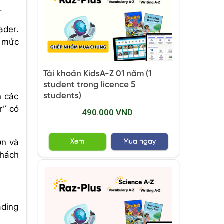
.
ader.
ở mức
Tài khoản KidsA-Z 01 năm (1
student trong licence 5
n các
students)
r” có
490.000 VND
ơn và
Xem
Mua ngay
thách
ading