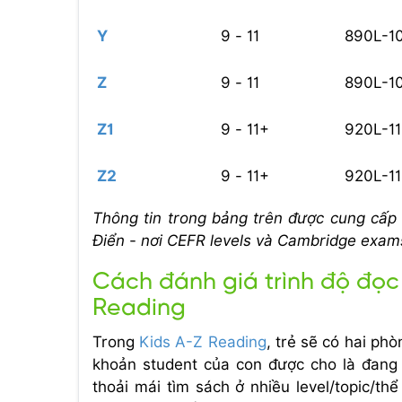
Y
9 - 11
890L-1
Z
9 - 11
890L-1
Z
1
9 - 11+
920L-1
Z
2
9 - 11+
920L-1
Thông tin trong bảng trên được cung cấp 
Điển - nơi CEFR levels và Cambridge exams
Cách đánh giá trình độ đọc
Reading
Trong
Kids A-Z Reading
, trẻ sẽ có hai ph
khoản student của con được cho là đang 
thoải mái tìm sách ở nhiều level/topic/th