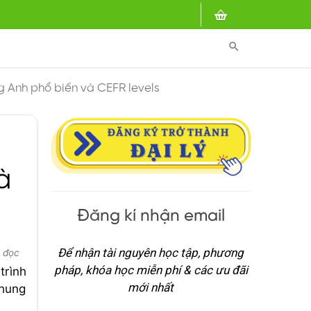
search
ng Anh phổ biến và CEFR levels
à
Đăng kí nhận email
Để nhận tài nguyên học tập, phương
 đọc
pháp, khóa học miễn phí & các ưu đãi
trình
mới nhất
chung