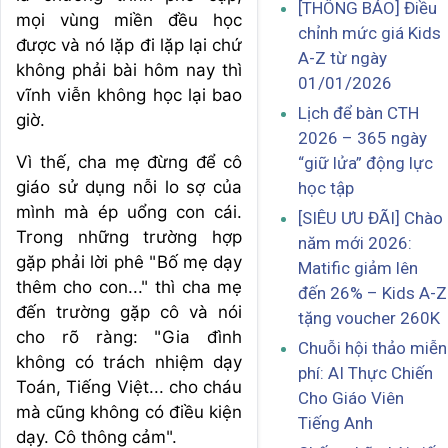
[THÔNG BÁO] Điều
mọi vùng miền đều học
chỉnh mức giá Kids
được và nó lặp đi lặp lại chứ
A-Z từ ngày
không phải bài hôm nay thì
01/01/2026
vĩnh viễn không học lại bao
Lịch để bàn CTH
giờ.
2026 – 365 ngày
Vì thế, cha mẹ đừng để cô
“giữ lửa” động lực
giáo sử dụng nỗi lo sợ của
học tập
mình mà ép uổng con cái.
[SIÊU ƯU ĐÃI] Chào
Trong những trường hợp
năm mới 2026:
gặp phải lời phê "Bố mẹ dạy
Matific giảm lên
thêm cho con..." thì cha mẹ
đến 26% – Kids A-Z
đến trường gặp cô và nói
tặng voucher 260K
cho rõ ràng: "Gia đình
Chuỗi hội thảo miễn
không có trách nhiệm dạy
phí: AI Thực Chiến
Toán, Tiếng Việt... cho cháu
Cho Giáo Viên
mà cũng không có điều kiện
Tiếng Anh
dạy. Cô thông cảm".