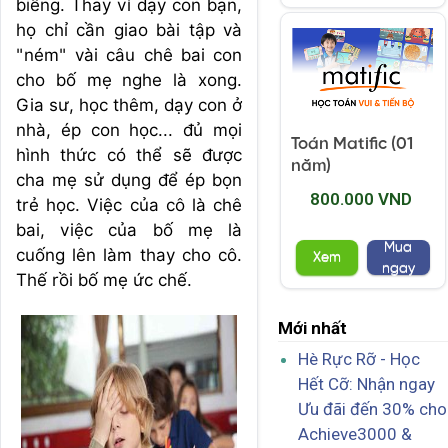
biếng. Thay vì dạy con bạn,
họ chỉ cần giao bài tập và
"ném" vài câu chê bai con
cho bố mẹ nghe là xong.
Gia sư, học thêm, dạy con ở
nhà, ép con học... đủ mọi
Toán Matific (01
hình thức có thể sẽ được
năm)
cha mẹ sử dụng để ép bọn
800.000 VND
trẻ học. Việc của cô là chê
bai, việc của bố mẹ là
Mua
cuống lên làm thay cho cô.
Xem
ngay
Thế rồi bố mẹ ức chế.
Mới nhất
Hè Rực Rỡ - Học
Hết Cỡ: Nhận ngay
Ưu đãi đến 30% cho
Achieve3000 &