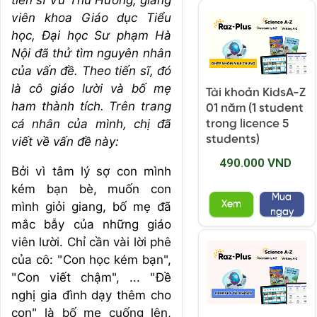
tiến sĩ Vũ Thu Hương, giảng
viên khoa Giáo dục Tiểu
học, Đại học Sư phạm Hà
Nội đã thử tìm nguyên nhân
của vấn đề. Theo tiến sĩ, đó
là cô giáo lười và bố mẹ
Tài khoản KidsA-Z
ham thành tích. Trên trang
01 năm (1 student
cá nhân của mình, chị đã
trong licence 5
students)
viết về vấn đề này:
490.000 VND
Bởi vì tâm lý sợ con mình
kém bạn bè, muốn con
Mua
Xem
mình giỏi giang, bố mẹ đã
ngay
mắc bẫy của những giáo
viên lười. Chỉ cần vài lời phê
của cô: "Con học kém bạn",
"Con viết chậm", ... "Đề
nghị gia đình dạy thêm cho
con" là bố mẹ cuống lên,