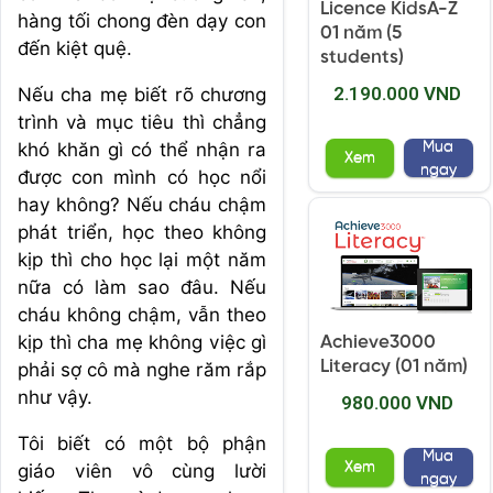
Licence KidsA-Z
hàng tối chong đèn dạy con
01 năm (5
đến kiệt quệ.
students)
2.190.000 VND
Nếu cha mẹ biết rõ chương
trình và mục tiêu thì chẳng
Mua
khó khăn gì có thể nhận ra
Xem
ngay
được con mình có học nổi
hay không? Nếu cháu chậm
phát triển, học theo không
kịp thì cho học lại một năm
nữa có làm sao đâu. Nếu
cháu không chậm, vẫn theo
kịp thì cha mẹ không việc gì
Achieve3000
Literacy (01 năm)
phải sợ cô mà nghe răm rắp
như vậy.
980.000 VND
Tôi biết có một bộ phận
Mua
Xem
giáo viên vô cùng lười
ngay