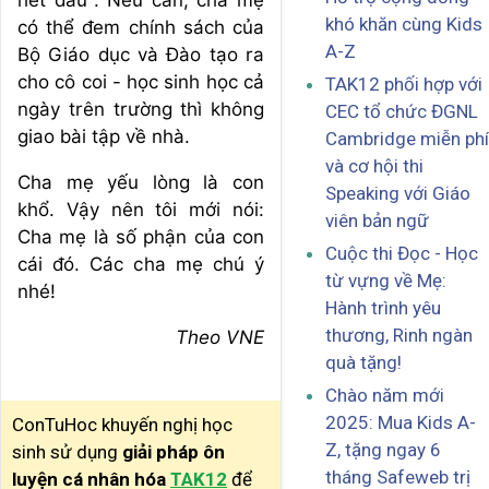
hết đâu". Nếu cần, cha mẹ
khó khăn cùng Kids
có thể đem chính sách của
A-Z
Bộ Giáo dục và Đào tạo ra
cho cô coi - học sinh học cả
TAK12 phối hợp với
ngày trên trường thì không
CEC tổ chức ĐGNL
giao bài tập về nhà.
Cambridge miễn phí
và cơ hội thi
Cha mẹ yếu lòng là con
Speaking với Giáo
khổ. Vậy nên tôi mới nói:
viên bản ngữ
Cha mẹ là số phận của con
Cuộc thi Đọc - Học
cái đó. Các cha mẹ chú ý
từ vựng về Mẹ:
nhé!
Hành trình yêu
thương, Rinh ngàn
Theo VNE
quà tặng!
Chào năm mới
2025: Mua Kids A-
ConTuHoc khuyến nghị học
Z, tặng ngay 6
sinh sử dụng
giải pháp ôn
tháng Safeweb trị
luyện cá nhân hóa
TAK12
để