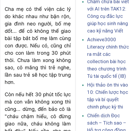
Chấm chữa bài viết
với AI trên TAK12:
Cha mẹ có thể viện các lý
Công cụ đắc lực
do khác nhau như bận rộn,
giúp học sinh nâng
gia đình neo người, bố mẹ
cao kỹ năng Viết
dốt... để cô không thể giao
bài tập bắt bố mẹ làm cùng
Achieve3000
con được. Nếu có, cũng chỉ
Literacy chính thức
cho con làm trong 30 phút
ra mắt các
thôi. Chưa làm xong không
collection bài học
sao, cô mắng thì trẻ nghe,
theo chương trình
lần sau trẻ sẽ học tập trung
Tú tài quốc tế (IB)
hơn.
Hội thảo ôn thi vào
10: Chiến lược học
Còn nếu hết 30 phút tốc lực
tập và bí quyết
mà con vẫn không xong thì
chinh phục kỳ thi
cũng... dừng, đến bảo cô là
Chiến dịch Đọc
"cháu chậm hiểu, cô đừng
sách – Tích sao –
giao nữa, cháu không làm
Hỗ trợ cộng đồng