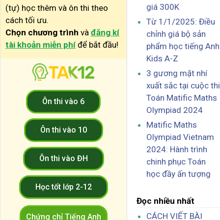
giá 300K
(tự) học thêm và ôn thi theo
cách tối ưu.
Từ 1/1/2025: Điều
Chọn chương trình
và
đăng kí
chỉnh giá bộ sản
tài khoản miễn phí
để bắt đầu!
phẩm học tiếng Anh
Kids A-Z
3 gương mặt nhí
xuất sắc tại cuộc thi
Toán Matific Maths
Ôn thi vào 6
Olympiad 2024
Matific Maths
Ôn thi vào 10
Olympiad Vietnam
2024: Hành trình
Ôn thi vào ĐH
chinh phục Toán
học đầy ấn tượng
Học tốt lớp 2-12
Đọc nhiều nhất
CÁCH VIẾT BÀI
Chứng chỉ Tiếng Anh