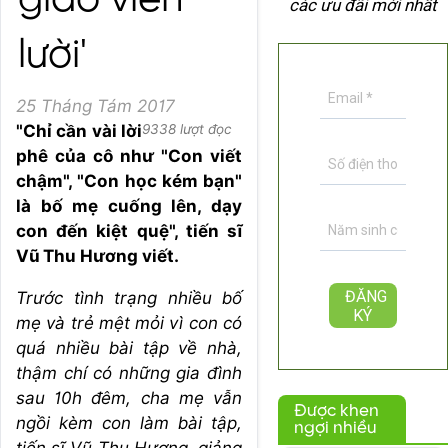
giáo viên
các ưu đãi mới nhất
lười'
25 Tháng Tám 2017
"Chỉ cần vài lời
9338 lượt đọc
phê của cô như "Con viết
chậm", "Con học kém bạn"
là bố mẹ cuống lên, dạy
con đến kiệt quệ", tiến sĩ
Vũ Thu Hương viết.
Trước tình trạng nhiều bố
mẹ và trẻ mệt mỏi vì con có
quá nhiều bài tập về nhà,
thậm chí có những gia đình
sau 10h đêm, cha mẹ vẫn
Được khen
ngồi kèm con làm bài tập,
ngợi nhiều