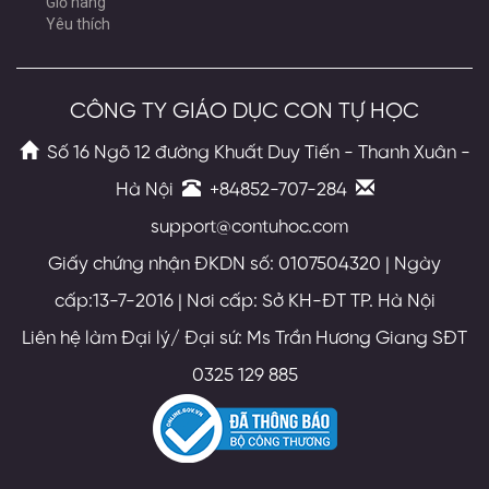
Giỏ hàng
Yêu thích
CÔNG TY GIÁO DỤC CON TỰ HỌC
Số 16 Ngõ 12 đường Khuất Duy Tiến - Thanh Xuân -
Hà Nội
+84852-707-284
support@contuhoc.com
Giấy chứng nhận ĐKDN số: 0107504320 | Ngày
cấp:13-7-2016 | Nơi cấp: Sở KH-ĐT TP. Hà Nội
Liên hệ làm Đại lý/ Đại sứ: Ms Trần Hương Giang SĐT
0325 129 885