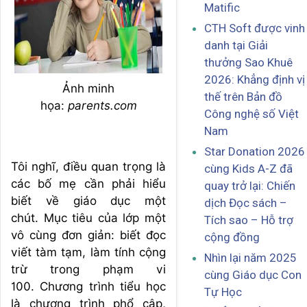
Matific
CTH Soft được vinh
danh tại Giải
thưởng Sao Khuê
2026: Khẳng định vị
Ảnh minh
thế trên Bản đồ
họa:
parents.com
Công nghệ số Việt
Nam
Star Donation 2026
Tôi nghĩ, điều quan trọng là
cùng Kids A-Z đã
các bố mẹ cần phải hiểu
quay trở lại: Chiến
biết về giáo dục một
dịch Đọc sách –
chút. Mục tiêu của lớp một
Tích sao – Hỗ trợ
vô cùng đơn giản: biết đọc
cộng đồng
viết tàm tạm, làm tính cộng
Nhìn lại năm 2025
trừ trong phạm vi
cùng Giáo dục Con
100. Chương trình tiểu học
Tự Học
là chương trình phổ cập,