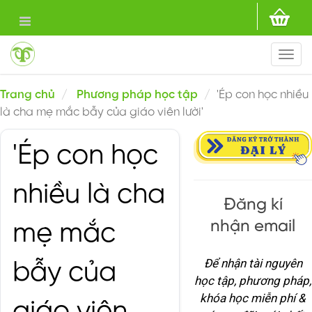
Togg
navi
Trang chủ
Phương pháp học tập
'Ép con học nhiều
là cha mẹ mắc bẫy của giáo viên lười'
'Ép con học
nhiều là cha
Đăng kí
nhận email
mẹ mắc
Để nhận tài nguyên
bẫy của
học tập, phương pháp,
khóa học miễn phí &