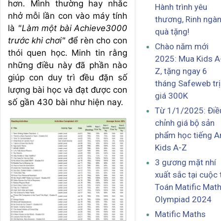
hơn. Mình thường hay nhắc
Hành trình yêu
nhở mỗi lần con vào máy tính
thương, Rinh ngà
là
"Làm một bài Achieve3000
quà tặng!
trước khi chơi"
để rèn cho con
Chào năm mới
thói quen học. Minh tin rằng
2025: Mua Kids A
những điều này đã phần nào
Z, tặng ngay 6
giúp con duy trì đều đặn số
tháng Safeweb trị
lượng bài học và đạt được con
giá 300K
số gần 430 bài như hiện nay.
Từ 1/1/2025: Điề
chỉnh giá bộ sản
phẩm học tiếng A
Kids A-Z
3 gương mặt nhí
xuất sắc tại cuộc 
Toán Matific Mat
Olympiad 2024
Matific Maths