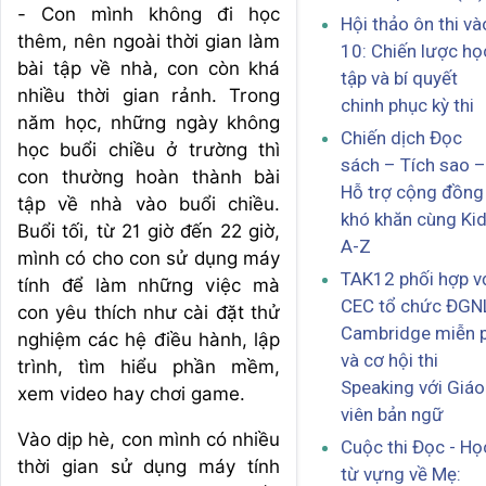
- Con mình không đi học
Hội thảo ôn thi và
thêm, nên ngoài thời gian làm
10: Chiến lược họ
bài tập về nhà, con còn khá
tập và bí quyết
nhiều thời gian rảnh. Trong
chinh phục kỳ thi
năm học, những ngày không
Chiến dịch Đọc
học buổi chiều ở trường thì
sách – Tích sao –
con thường hoàn thành bài
Hỗ trợ cộng đồng
tập về nhà vào buổi chiều.
khó khăn cùng Ki
Buổi tối, từ 21 giờ đến 22 giờ,
A-Z
mình có cho con sử dụng máy
TAK12 phối hợp v
tính để làm những việc mà
CEC tổ chức ĐGN
con yêu thích như cài đặt thử
Cambridge miễn p
nghiệm các hệ điều hành, lập
và cơ hội thi
trình, tìm hiểu phần mềm,
Speaking với Giáo
xem video hay chơi game.
viên bản ngữ
Vào dịp hè, con mình có nhiều
Cuộc thi Đọc - Họ
thời gian sử dụng máy tính
từ vựng về Mẹ: