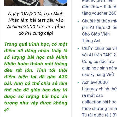
Matific giảm lên
đến 26% – Kids A
tặng voucher 260
Ngày 01/7/2024, bạn Minh
Nhân làm bài test đầu vào
Chuỗi hội thảo mi
Achieve3000 Literacy (Ảnh
phí: AI Thực Chiế
do PH cung cấp)
Cho Giáo Viên
Tiếng Anh
Trong quá trình học, có một
Chấm chữa bài vi
điểm dễ dàng nhận thấy là
với AI trên TAK12:
số lượng bài học mà Minh
Công cụ đắc lực
Nhân hoàn thành mỗi tháng
giúp học sinh nân
đều rất lớn. Tính tới thời
cao kỹ năng Viết
điểm hiện tại đã gần 430
Achieve3000
bài. Anh có thể chia sẻ làm
Literacy chính th
thế nào để giúp bạn duy trì
ra mắt các
được số lượng bài học ấn
collection bài học
tượng như vậy được không
theo chương trình
ạ?
Tú tài quốc tế (IB)