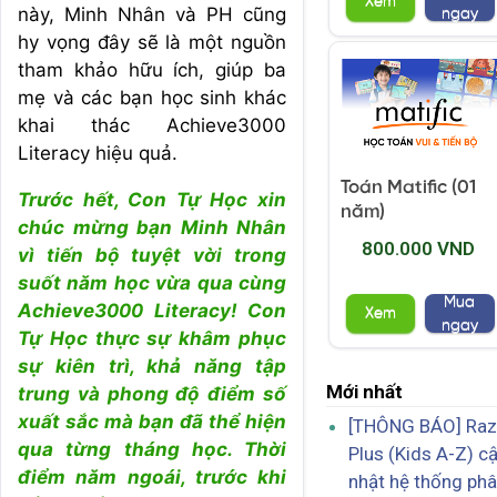
Xem
này, Minh Nhân và PH cũng
ngay
hy vọng đây sẽ là một nguồn
tham khảo hữu ích, giúp ba
mẹ và các bạn học sinh khác
khai thác Achieve3000
Literacy hiệu quả.
Toán Matific (01
Trước hết, Con Tự Học xin
năm)
chúc mừng bạn Minh Nhân
800.000 VND
vì tiến bộ tuyệt vời trong
suốt năm học vừa qua cùng
Mua
Achieve3000 Literacy! Con
Xem
ngay
Tự Học thực sự khâm phục
sự kiên trì, khả năng tập
Mới nhất
trung và phong độ điểm số
xuất sắc mà bạn đã thể hiện
[THÔNG BÁO] Raz
qua từng tháng học. Thời
Plus (Kids A-Z) c
điểm năm ngoái, trước khi
nhật hệ thống ph