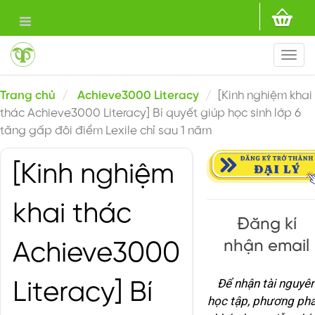
Togg
navi
Trang chủ
Achieve3000 Literacy
[Kinh nghiệm khai
thác Achieve3000 Literacy] Bí quyết giúp học sinh lớp 6
tăng gấp đôi điểm Lexile chỉ sau 1 năm
[Kinh nghiệm
khai thác
Đăng kí
nhận email
Achieve3000
Để nhận tài nguyê
Literacy] Bí
học tập, phương phá