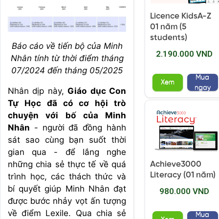
Licence KidsA-Z
01 năm (5
students)
Báo cáo về tiến bộ của Minh
2.190.000 VND
Nhân tính từ thời điểm tháng
07/2024 đến tháng 05/2025
Mua
Xem
ngay
Nhân dịp này,
Giáo dục Con
Tự Học đã có cơ hội trò
chuyện với bố của Minh
Nhân
- người đã đồng hành
sát sao cùng bạn suốt thời
gian qua - để lắng nghe
những chia sẻ thực tế về quá
Achieve3000
Literacy (01 năm)
trình học, các thách thức và
bí quyết giúp Minh Nhân đạt
980.000 VND
được bước nhảy vọt ấn tượng
về điểm Lexile. Qua chia sẻ
Mua