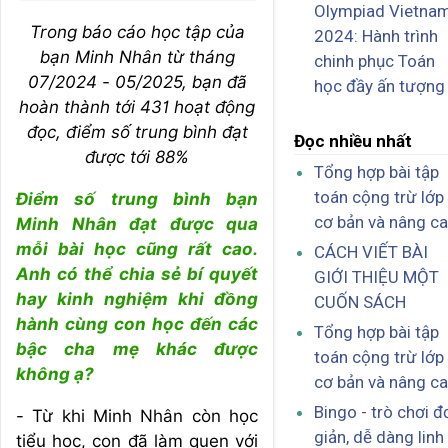
Olympiad Vietna
Trong báo cáo học tập của
2024: Hành trình
bạn Minh Nhân từ tháng
chinh phục Toán
07/2024 - 05/2025, bạn đã
học đầy ấn tượng
hoàn thành tới 431 hoạt động
đọc, điểm số trung bình đạt
Đọc nhiều nhất
được tới 88%
Tổng hợp bài tập
toán cộng trừ lớp
Điểm số trung bình bạn
cơ bản và nâng c
Minh Nhân đạt được qua
mỗi bài học cũng rất cao.
CÁCH VIẾT BÀI
Anh có thể chia sẻ bí quyết
GIỚI THIỆU MỘT
hay kinh nghiệm khi đồng
CUỐN SÁCH
hành cùng con học đến các
Tổng hợp bài tập
bậc cha mẹ khác được
toán cộng trừ lớp
không ạ?
cơ bản và nâng c
Bingo - trò chơi đ
- Từ khi Minh Nhân còn học
giản, dễ dàng linh
tiểu học, con đã làm quen với