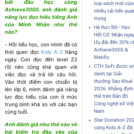
bắt đầu học cùng
loại sách mới cùn
Achieve3000, anh đánh giá
nhiều cải tiến qua
năng lực đọc hiểu tiếng Anh
trọng
của Minh Nhân như thế
Hè Rực Rỡ - Học
nào?
Hết Cỡ: Nhận nga
Ưu đãi đến 30% c
- Hồi tiểu học, con mình đã có
Achieve3000 &
thói quen đọc
Kids A-Z
hàng
Matific
ngày. Con đọc đến level Z2
CTH Soft được vi
rồi nên cũng khá quen với
danh tại Giải
việc đọc và trả lời câu hỏi.
thưởng Sao Khuê
Vào thời điểm con chuẩn bị
2026: Khẳng định 
lên lớp 6, mình đánh giá năng
thế trên Bản đồ
lực đọc hiểu của con ở mức
Công nghệ số Việ
trung bình khá so với các bạn
Nam
cùng tuổi.
Star Donation 20
Anh đánh giá như thế nào về
cùng Kids A-Z đã
bài kiểm tra đầu vào của