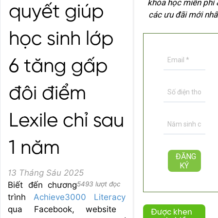
khóa học miễn phí 
quyết giúp
các ưu đãi mới nhấ
học sinh lớp
6 tăng gấp
đôi điểm
Lexile chỉ sau
1 năm
13 Tháng Sáu 2025
Biết đến chương
5493 lượt đọc
trình
Achieve3000 Literacy
qua Facebook, website
Được khen