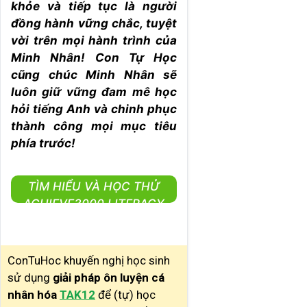
khỏe và tiếp tục là người
đồng hành vững chắc, tuyệt
vời trên mọi hành trình của
Minh Nhân! Con Tự Học
cũng chúc Minh Nhân sẽ
luôn giữ vững đam mê học
hỏi tiếng Anh và chinh phục
thành công mọi mục tiêu
phía trước!
TÌM HIỂU VÀ HỌC THỬ
ACHIEVE3000 LITERACY
ConTuHoc khuyến nghị học sinh
sử dụng
giải pháp ôn luyện cá
nhân hóa
TAK12
để (tự) học