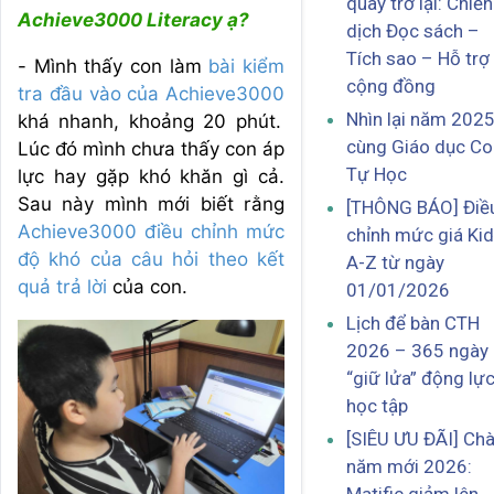
quay trở lại: Chiến
Achieve3000 Literacy ạ?
dịch Đọc sách –
Tích sao – Hỗ trợ
- Mình thấy con làm
bài kiểm
cộng đồng
tra đầu vào của Achieve3000
Nhìn lại năm 202
khá nhanh, khoảng 20 phút.
cùng Giáo dục Co
Lúc đó mình chưa thấy con áp
Tự Học
lực hay gặp khó khăn gì cả.
Sau này mình mới biết rằng
[THÔNG BÁO] Điề
Achieve3000 điều chỉnh mức
chỉnh mức giá Ki
độ khó của câu hỏi theo kết
A-Z từ ngày
quả trả lời
của con.
01/01/2026
Lịch để bàn CTH
2026 – 365 ngày
“giữ lửa” động lự
học tập
[SIÊU ƯU ĐÃI] Ch
năm mới 2026: