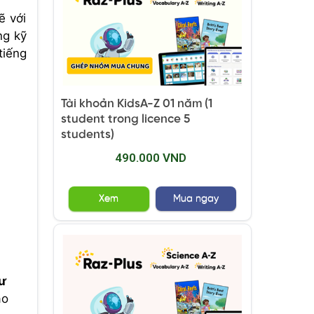
ẽ với
ng kỹ
tiếng
Tài khoản KidsA-Z 01 năm (1
student trong licence 5
students)
490.000 VND
Xem
Mua ngay
hư
áo