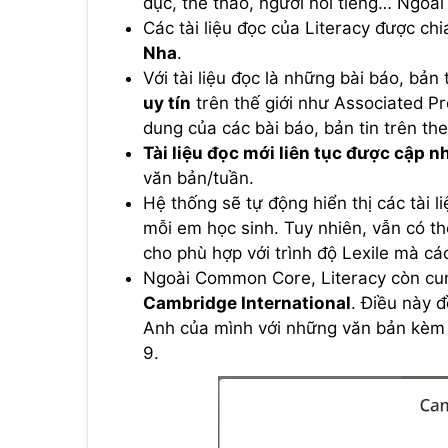
dục, thể thao, người nổi tiếng… Ngoài 
Các tài liệu đọc của Literacy được ch
Nha
.
Với tài liệu đọc là những bài báo, bản
uy tín
trên thế giới như Associated Pre
dung của các bài báo, bản tin trên t
Tài liệu đọc mới liên tục được cập n
văn bản/tuần.
Hệ thống sẽ tự động hiển thị các tài 
mỗi em học sinh. Tuy nhiên, vẫn có t
cho phù hợp với trình độ Lexile mà cá
Ngoài Common Core, Literacy còn c
Cambridge International
. Điều này đ
Anh của mình với những văn bản kèm 
9.