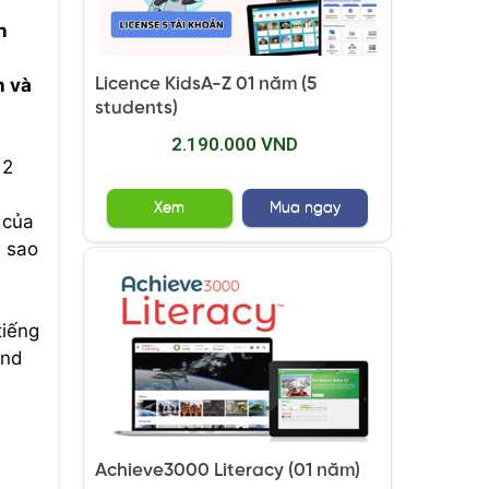
n
Licence KidsA-Z 01 năm (5
n và
students)
2.190.000 VND
 2
Xem
Mua ngay
 của
, sao
tiếng
and
Achieve3000 Literacy (01 năm)