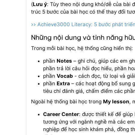
(
Lưu ý
: Tùy theo nội dung khó/dễ của bài đ
trúc 5 bước của bài học có thể thay đổi tư
>> Achieve3000 Literacy: 5 bước phát triển
Những nội dung và tính năng hữ
Trong mỗi bài học, hệ thống cũng hiển thị:
phần
Notes
– ghi chú, giúp các em ghi
phần trả lời câu hỏi đọc hiểu, phần h
phần
Vocab
- cách đọc, từ loại và giả
phần
Extra
– các hoạt động bổ sung gi
tiêu chí đánh giá, chấm điểm các phần 
Ngoài hệ thống bài học trong
My lesson
, 
Career Center
: được thiết kế để giúp
tương ứng với ngành nghề mà các em l
nghiệp để học sinh khám phá, đồng th