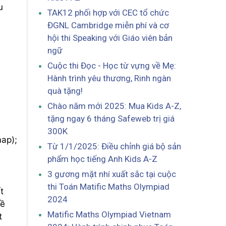
u
TAK12 phối hợp với CEC tổ chức
ĐGNL Cambridge miễn phí và cơ
hội thi Speaking với Giáo viên bản
ngữ
Cuộc thi Đọc - Học từ vựng về Mẹ:
Hành trình yêu thương, Rinh ngàn
quà tặng!
Chào năm mới 2025: Mua Kids A-Z,
tặng ngay 6 tháng Safeweb trị giá
300K
map);
Từ 1/1/2025: Điều chỉnh giá bộ sản
phẩm học tiếng Anh Kids A-Z
3 gương mặt nhí xuất sắc tại cuộc
thi Toán Matific Maths Olympiad
t
2024
hề
Matific Maths Olympiad Vietnam
t