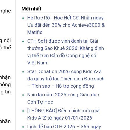
Mới nhất
 nghe
Hè Rực Rỡ - Học Hết Cỡ: Nhận ngay
Ưu đãi đến 30% cho Achieve3000 &
Matific
g nội
CTH Soft được vinh danh tại Giải
ó thể
thưởng Sao Khuê 2026: Khẳng định
vị thế trên Bản đồ Công nghệ số
Việt Nam
Star Donation 2026 cùng Kids A-Z
 nhận
đã quay trở lại: Chiến dịch Đọc sách
Không
– Tích sao – Hỗ trợ cộng đồng
g tin
Nhìn lại năm 2025 cùng Giáo dục
Con Tự Học
[THÔNG BÁO] Điều chỉnh mức giá
Kids A-Z từ ngày 01/01/2026
 phần
Lịch để bàn CTH 2026 – 365 ngày