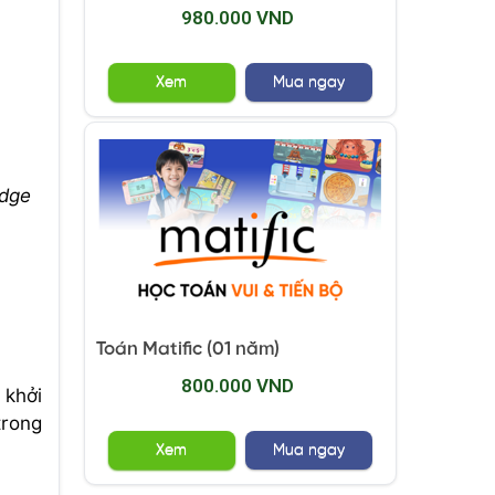
980.000 VND
Xem
Mua ngay
idge
Toán Matific (01 năm)
800.000 VND
 khởi
trong
Xem
Mua ngay