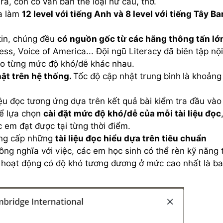
ra, còn có văn bản thể loại hư cấu, thơ.
ia làm
12 level với tiếng Anh và 8 level với tiếng Tây Ba
 tin, chúng đều
có nguồn gốc từ các hãng thông tấn lớ
ss, Voice of America... Đội ngũ Literacy đã biên tập nội
heo từng mức độ khó/dễ khác nhau.
hật trên hệ thống.
Tốc độ cập nhật trung bình
là khoảng
liệu đọc tương ứng dựa trên kết quả bài kiểm tra đầu vào
hể lựa chọn
cài đặt mức độ khó/dễ của mỗi tài liệu đọc
c em đạt được tại từng thời điểm.
ung cấp những
tài liệu đọc hiểu dựa trên tiêu chuẩn
ồng nghĩa với việc, các em học sinh có thể rèn kỹ năng 
hoạt động có độ khó tương đương ở mức cao nhất là b