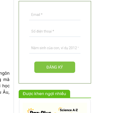
 ngôn
ng mà
i học
u Âu,
Được khen ngợi nhiều