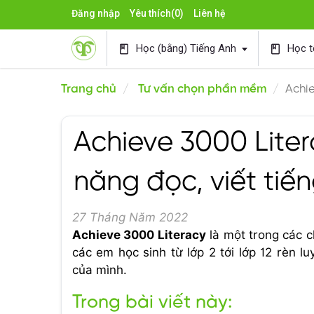
Đăng nhập
Yêu thích
(0)
Liên hệ
Học (bằng) Tiếng Anh
Học t
book
book
Trang chủ
Tư vấn chọn phần mềm
Achie
Achieve 3000 Liter
năng đọc, viết tiế
27 Tháng Năm 2022
Achieve 3000 Literacy
là một trong các c
các em học sinh từ lớp 2 tới lớp 12 rèn l
của mình.
Trong bài viết này: