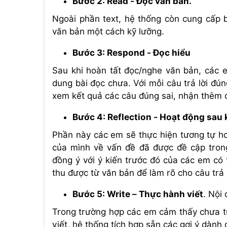
Bước 2: Read - Đọc văn bản.
Ngoài phần text, hệ thống còn cung cấp 
văn bản một cách kỹ lưỡng.
Bước 3: Respond - Đọc hiểu
Sau khi hoàn tất đọc/nghe văn bản, các e
dung bài đọc chưa. Với mỗi câu trả lời đú
xem kết quả các câu đúng sai, nhận thêm 
Bước 4: Reflection - Hoạt động sau 
Phần này các em sẽ thực hiện tương tự ho
của mình về vấn đề đã được đề cập trong
đồng ý với ý kiến trước đó của các em có
thu được từ văn bản để làm rõ cho câu trả 
Bước 5: Write – Thực hành viết
. Nội
Trong trường hợp các em cảm thấy chưa tự
viết, hệ thống tích hợp sẵn các gợi ý dành 