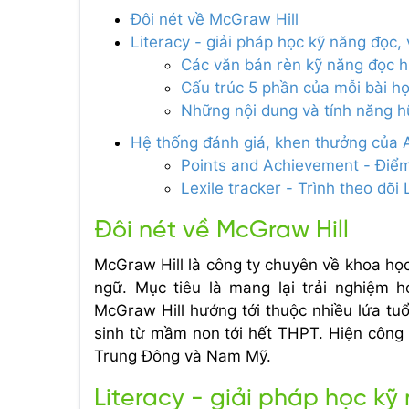
Đôi nét về McGraw Hill
Literacy - giải pháp học kỹ năng đọc, 
Các văn bản rèn kỹ năng đọc h
Cấu trúc 5 phần của mỗi bài họ
Những nội dung và tính năng h
Hệ thống đánh giá, khen thưởng của 
Points and Achievement - Điểm
Lexile tracker - Trình theo dõi 
Đôi nét về McGraw Hill
McGraw Hill là công ty chuyên về khoa họ
ngữ. Mục tiêu là mang lại trải nghiệm 
McGraw Hill hướng tới thuộc nhiều lứa tuổ
sinh từ mầm non tới hết THPT. Hiện công 
Trung Đông và Nam Mỹ.
Literacy - giải pháp học kỹ