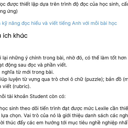
ọc được thiết lập dựa trên trình độ đọc của học sinh, cấ
ơng ứng)
 kỹ năng đọc hiểu và viết tiếng Anh với mỗi bài học
u ích khác
 lại những ý chính trong bài, nhờ đó, có thể làm tốt hơn
oạt động sau đọc và phần viết.
i nghĩa từ mới trong bài.
úp luyện từ vựng qua trò chơi ô chữ (puzzle); bản đồ (
viết (rubric).
mỗi tài khoản Student còn có:
 học sinh theo dõi tiến trình đạt được mức Lexile cần thiế
ựa chọn. Vai trò của nó là giới thiệu danh sách các ng
ời thúc đẩy các em hướng tới mục tiêu nghề nghiệp nhấ