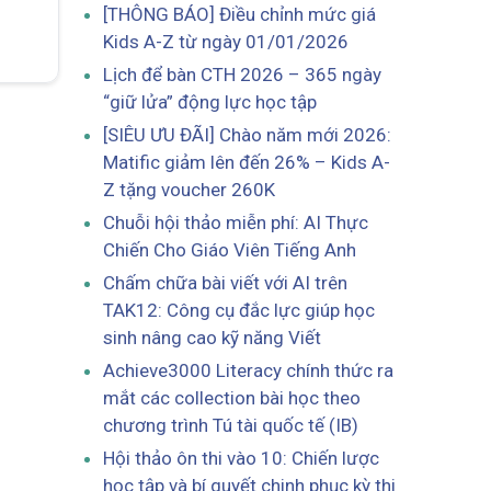
[THÔNG BÁO] Điều chỉnh mức giá
Kids A-Z từ ngày 01/01/2026
Lịch để bàn CTH 2026 – 365 ngày
“giữ lửa” động lực học tập
[SIÊU ƯU ĐÃI] Chào năm mới 2026:
Matific giảm lên đến 26% – Kids A-
Z tặng voucher 260K
Chuỗi hội thảo miễn phí: AI Thực
Chiến Cho Giáo Viên Tiếng Anh
Chấm chữa bài viết với AI trên
TAK12: Công cụ đắc lực giúp học
sinh nâng cao kỹ năng Viết
Achieve3000 Literacy chính thức ra
mắt các collection bài học theo
chương trình Tú tài quốc tế (IB)
Hội thảo ôn thi vào 10: Chiến lược
học tập và bí quyết chinh phục kỳ thi