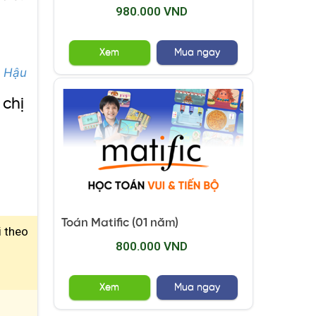
980.000 VND
Xem
Mua ngay
h Hậu
 chị
Toán Matific (01 năm)
i theo
800.000 VND
Xem
Mua ngay