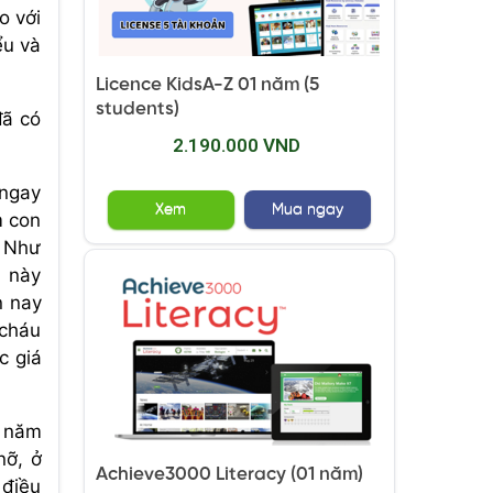
o với
ểu và
Licence KidsA-Z 01 năm (5
students)
đã có
2.190.000 VND
 ngay
Xem
Mua ngay
m con
. Như
n này
n nay
 cháu
c giá
c năm
nỡ, ở
Achieve3000 Literacy (01 năm)
 điều