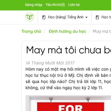
Đăng nhập
Yêu thích
(0)
Liên hệ
Học (bằng) Tiếng Anh
Học t
book
book
Trang chủ
Định hướng du học
May mà t
May mà tôi chưa b
14 Tháng Mười Một 2017
Hôm nay có một mẹ hỏi mình về việc con 
học tư thục nội trú ở Mỹ. Chị định về bán
sẽ qua học lớp nào? Chị trả lời lớp 11, họ
không, cứ thế vào ngay học kỳ 2 lớp 11.