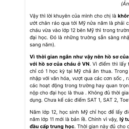
(Ản
Vậy thì lời khuyên của mình cho chị là
khôn
ướt chân ráo qua tới Mỹ nửa năm là phải c
cháu vừa vào lớp 12 bên Mỹ thì trong trườ
đại học. Đó là những trường sẵn sàng nh
sang năm).
Vì thời gian ngắn như vậy nên hồ sơ củ
với hồ sơ của cháu ở VN
. Vì điểm thì lấy
chỉ có 1 học kỳ tại Mỹ chả ăn thua. Trong
nhập với văn hóa, vượt qua các cơn sốc , r
các hoạt động trong trường hay quan trọn
nộp cho đại học là thua . Không đủ thời gi
dụng. Chưa kể các điểm SAT 1, SAT 2, Toef
Năm lớp 12, học sinh Mỹ chỉ học để lấy 
năm lớp 11 mới là bản lề. Chính vì vậy,
lý 
đầu cấp trung học
. Thời gian này đủ cho 