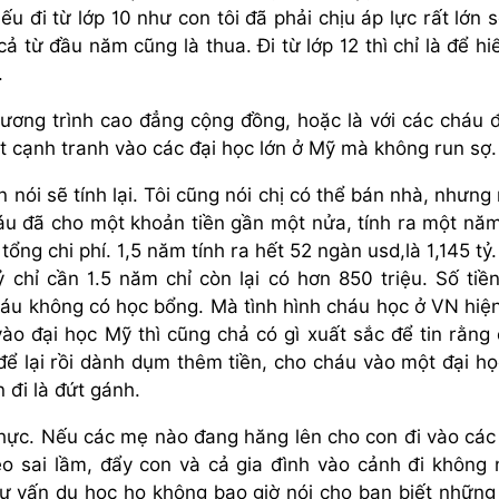
u đi từ lớp 10 như con tôi đã phải chịu áp lực rất lớn s
cả từ đầu năm cũng là thua. Đi từ lớp 12 thì chỉ là để hi
.
chương trình cao đẳng cộng đồng, hoặc là với các cháu 
ặt cạnh tranh vào các đại học lớn ở Mỹ mà không run sợ.
n nói sẽ tính lại. Tôi cũng nói chị có thể bán nhà, nhưng
áu đã cho một khoản tiền gần một nửa, tính ra một nă
tổng chi phí. 1,5 năm tính ra hết 52 ngàn usd,là 1,145 tỷ
 chỉ cần 1.5 năm chỉ còn lại có hơn 850 triệu. Số tiề
háu không có học bổng. Mà tình hình cháu học ở VN hiệ
ào đại học Mỹ thì cũng chả có gì xuất sắc để tin rằng
để lại rồi dành dụm thêm tiền, cho cháu vào một đại họ
 đi là đứt gánh.
t thực. Nếu các mẹ nào đang hăng lên cho con đi vào cá
kẻo sai lầm, đẩy con và cả gia đình vào cảnh đi không 
tư vấn du học họ không bao giờ nói cho bạn biết những