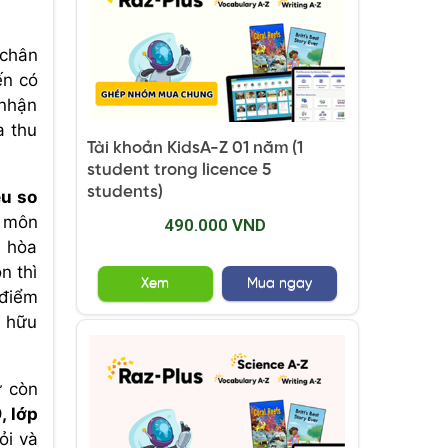
 chân
ến có
 nhận
a thu
Tài khoản KidsA-Z 01 năm (1
student trong licence 5
students)
êu so
h môn
490.000 VND
n hòa
n thì
Xem
Mua ngay
 điểm
i hữu
ứ còn
, lớp
ỏi và