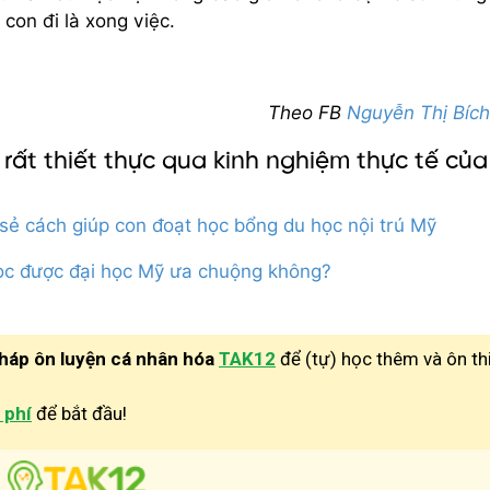
con đi là xong việc.
Theo FB
Nguyễn Thị Bíc
rất thiết thực qua kinh nghiệm thực tế của
sẻ cách giúp con đoạt học bổng du học nội trú Mỹ
ọc được đại học Mỹ ưa chuộng không?
pháp ôn luyện cá nhân hóa
TAK12
để (tự) học thêm và ôn th
 phí
để bắt đầu!