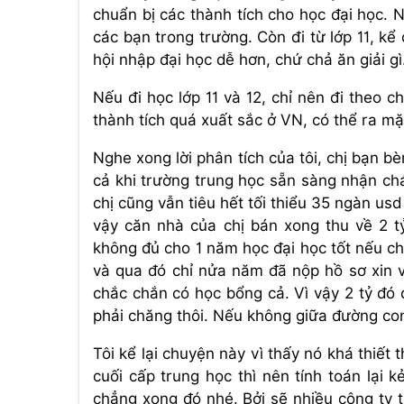
chuẩn bị các thành tích cho học đại học. Nế
các bạn trong trường. Còn đi từ lớp 11, kể 
hội nhập đại học dễ hơn, chứ chả ăn giải gì
Nếu đi học lớp 11 và 12, chỉ nên đi theo 
thành tích quá xuất sắc ở VN, có thể ra m
Nghe xong lời phân tích của tôi, chị bạn bè
cả khi trường trung học sẵn sàng nhận ch
chị cũng vẫn tiêu hết tối thiểu 35 ngàn usd 
vậy căn nhà của chị bán xong thu về 2 tỷ
không đủ cho 1 năm học đại học tốt nếu c
và qua đó chỉ nửa năm đã nộp hồ sơ xin v
chắc chắn có học bổng cả. Vì vậy 2 tỷ đó 
phải chăng thôi. Nếu không giữa đường con
Tôi kể lại chuyện này vì thấy nó khá thiế
cuối cấp trung học thì nên tính toán lại 
chẳng xong đó nhé. Bởi sẽ nhiều công ty 