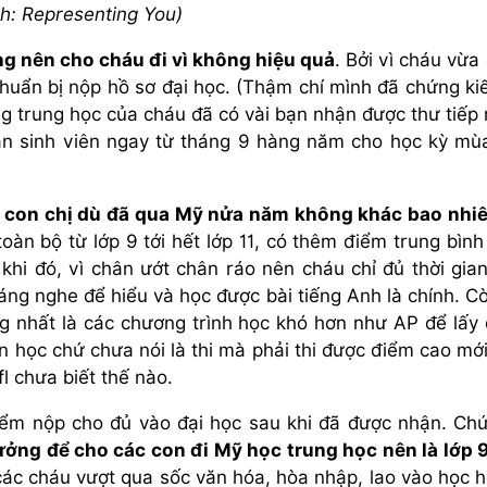
h: Representing You)
g nên cho cháu đi vì không hiệu quả
. Bởi vì cháu vừa
huẩn bị nộp hồ sơ đại học. (Thậm chí mình đã chứng ki
ng trung học của cháu đã có vài bạn nhận được thư tiếp
ận sinh viên ngay từ tháng 9 hàng năm cho học kỳ mù
a con chị dù đã qua Mỹ nửa năm không khác bao nhi
 toàn bộ từ lớp 9 tới hết lớp 11, có thêm điểm trung bìn
 khi đó, vì chân ướt chân ráo nên cháu chỉ đủ thời gia
áng nghe để hiểu và học được bài tiếng Anh là chính. Cò
g nhất là các chương trình học khó hơn như AP để lấy
an học chứ chưa nói là thi mà phải thi được điểm cao mớ
l chưa biết thế nào.
điểm nộp cho đủ vào đại học sau khi đã được nhận. Ch
tưởng để cho các con đi Mỹ học trung học nên là lớp 9
các cháu vượt qua sốc văn hóa, hòa nhập, lao vào học h