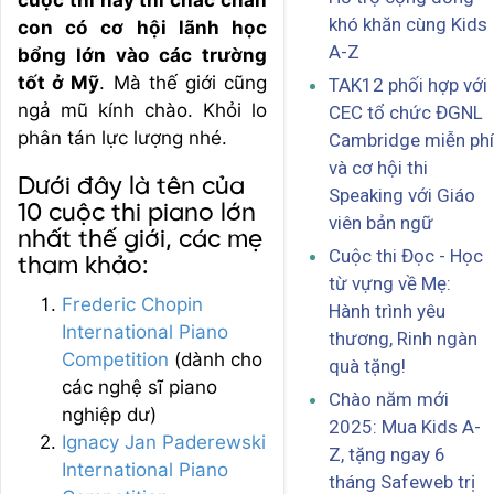
khó khăn cùng Kids
con có cơ hội lãnh học
A-Z
bổng lớn vào các trường
tốt ở Mỹ
. Mà thế giới cũng
TAK12 phối hợp với
ngả mũ kính chào. Khỏi lo
CEC tổ chức ĐGNL
phân tán lực lượng nhé.
Cambridge miễn phí
và cơ hội thi
Dưới đây là tên của
Speaking với Giáo
10 cuộc thi piano lớn
viên bản ngữ
nhất thế giới, các mẹ
Cuộc thi Đọc - Học
tham khảo:
từ vựng về Mẹ:
Frederic Chopin
Hành trình yêu
International Piano
thương, Rinh ngàn
Competition
(dành cho
quà tặng!
các nghệ sĩ piano
Chào năm mới
nghiệp dư)
2025: Mua Kids A-
Ignacy Jan Paderewski
Z, tặng ngay 6
International Piano
tháng Safeweb trị