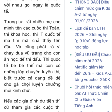
[THÔNG BÁO] Điều
với nhau gọi ngay là quốc
chỉnh mức giá Kids
tế.
A-Z từ ngày
01/01/2026
Tương tự, rất nhiều mẹ cho
mình tên các cuộc thi Toán,
Lịch để bàn CTH
thi khoa học, thi IT quốc tế
2026 – 365 ngày
mà tìm mãi chả thấy tên
“giữ lửa” động lực
đâu. Và cũng phát rồ vì
học tập
chạy đua vũ trang cho con
[SIÊU ƯU ĐÃI] Chào
ăn học để thi đấu. Thi quốc
năm mới 2026:
tế be bé thế mà còn có
Matific giảm lên
những lớp chuyên luyện thi,
đến 26% – Kids A-Z
biết trước cả dạng đề để
tặng voucher 260K
cho gà chọi luyện chưởng
Chuỗi hội thảo miễn
mới kinh chứ.
phí: AI Thực Chiến
Cho Giáo Viên
Nếu các gia đình dư tiền thì
Tiếng Anh
cứ tham gia các cuộc thi