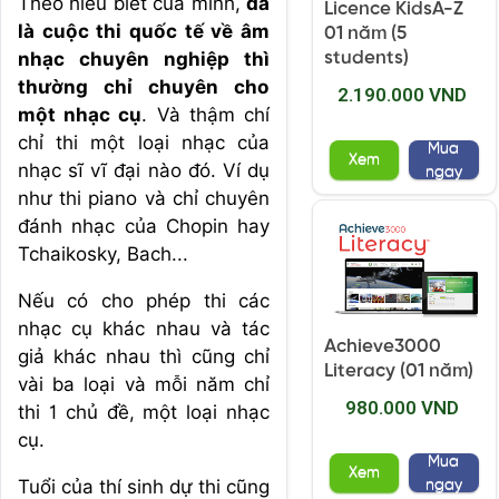
Theo hiểu biết của mình,
đã
Licence KidsA-Z
là cuộc thi quốc tế về âm
01 năm (5
nhạc chuyên nghiệp thì
students)
thường chỉ chuyên cho
2.190.000 VND
một nhạc cụ
. Và thậm chí
chỉ thi một loại nhạc của
Mua
Xem
nhạc sĩ vĩ đại nào đó. Ví dụ
ngay
như thi piano và chỉ chuyên
đánh nhạc của Chopin hay
Tchaikosky, Bach...
Nếu có cho phép thi các
nhạc cụ khác nhau và tác
Achieve3000
giả khác nhau thì cũng chỉ
Literacy (01 năm)
vài ba loại và mỗi năm chỉ
980.000 VND
thi 1 chủ đề, một loại nhạc
cụ.
Mua
Xem
Tuổi của thí sinh dự thi cũng
ngay