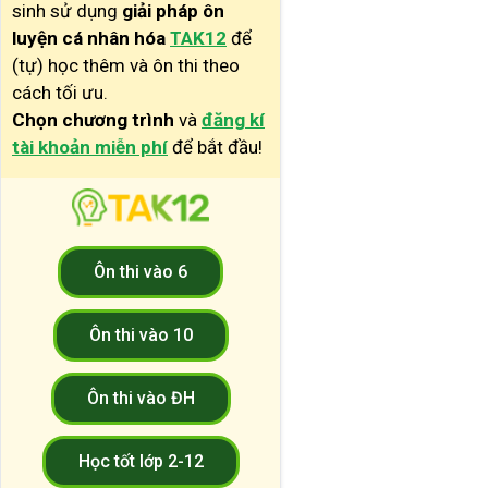
sinh sử dụng
giải pháp ôn
luyện cá nhân hóa
TAK12
để
(tự) học thêm và ôn thi theo
cách tối ưu.
Chọn chương trình
và
đăng kí
tài khoản miễn phí
để bắt đầu!
Ôn thi vào 6
Ôn thi vào 10
Ôn thi vào ĐH
Học tốt lớp 2-12