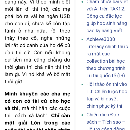
Chấm chữa bài viết
dạng này. Vì theo mình biết
với AI trên TAK12:
mỗi lần đi thi thố, các mẹ
Công cụ đắc lực
phải bỏ ra vài ba ngàn USD
giúp học sinh nâng
cho con đi, chưa kể còn tập
cao kỹ năng Viết
tành ở nhà nữa, rồi theo
thày theo cô, nghe những
Achieve3000
lời rất có cánh của họ để bù
Literacy chính thức
đầu thi cử. Còn nếu không
ra mắt các
dư tiền mà cũng chẳng dư
collection bài học
thời gian thì chả nên thi thố
theo chương trình
làm gì. Vì nó khá vô bổ mất
Tú tài quốc tế (IB)
thời giờ.
Hội thảo ôn thi vào
10: Chiến lược học
Mình khuyên các cha mẹ
tập và bí quyết
có con có tài cứ cho học
chinh phục kỳ thi
và thi
, mà thi hẳn các cuộc
Chiến dịch Đọc
thi "oách xà lách".
Chỉ cần
sách – Tích sao –
một giải Lớn trong các
Hỗ trợ cộng đồng
cuộc thi này thì chắc chắn