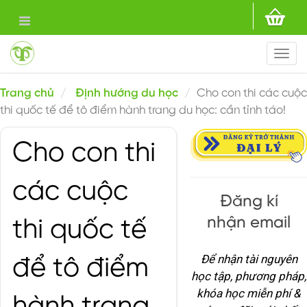
Togg
navi
Trang chủ
Định hướng du học
Cho con thi các cuộc
thi quốc tế để tô điểm hành trang du học: cần tỉnh táo!
Cho con thi
các cuộc
Đăng kí
nhận email
thi quốc tế
Để nhận tài nguyên
để tô điểm
học tập, phương pháp,
khóa học miễn phí &