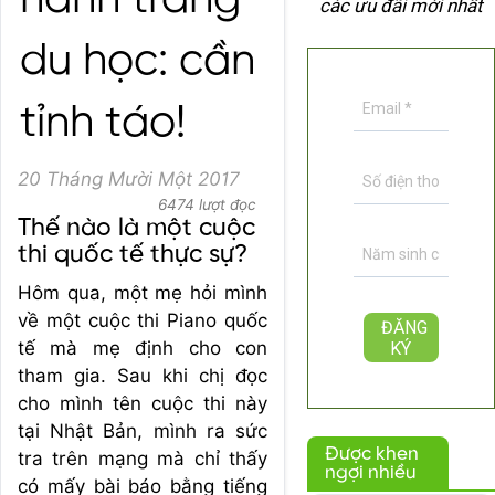
hành trang
các ưu đãi mới nhất
du học: cần
tỉnh táo!
20 Tháng Mười Một 2017
6474 lượt đọc
Thế nào là một cuộc
thi quốc tế thực sự?
Hôm qua, một mẹ hỏi mình
về một cuộc thi Piano quốc
tế mà mẹ định cho con
tham gia. Sau khi chị đọc
cho mình tên cuộc thi này
tại Nhật Bản, mình ra sức
Được khen
tra trên mạng mà chỉ thấy
ngợi nhiều
có mấy bài báo bằng tiếng