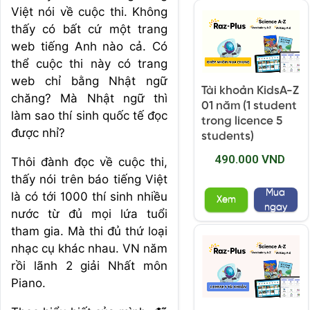
Việt nói về cuộc thi. Không
thấy có bất cứ một trang
web tiếng Anh nào cả. Có
thể cuộc thi này có trang
web chỉ bằng Nhật ngữ
Tài khoản KidsA-Z
chăng? Mà Nhật ngữ thì
01 năm (1 student
làm sao thí sinh quốc tế đọc
trong licence 5
được nhỉ?
students)
490.000 VND
Thôi đành đọc về cuộc thi,
thấy nói trên báo tiếng Việt
Mua
là có tới 1000 thí sinh nhiều
Xem
ngay
nước từ đủ mọi lứa tuổi
tham gia. Mà thi đủ thứ loại
nhạc cụ khác nhau. VN năm
rồi lãnh 2 giải Nhất môn
Piano.