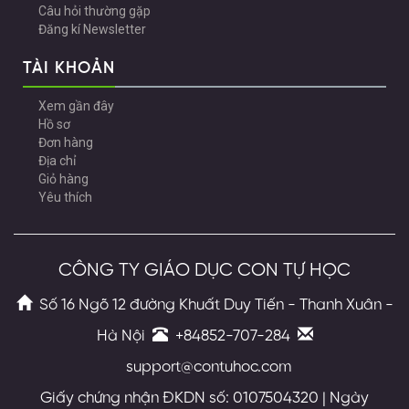
Câu hỏi thường gặp
Đăng kí Newsletter
TÀI KHOẢN
Xem gần đây
Hồ sơ
Đơn hàng
Địa chỉ
Giỏ hàng
Yêu thích
CÔNG TY GIÁO DỤC CON TỰ HỌC
Số 16 Ngõ 12 đường Khuất Duy Tiến - Thanh Xuân -
Hà Nội
+84852-707-284
support@contuhoc.com
Giấy chứng nhận ĐKDN số: 0107504320 | Ngày