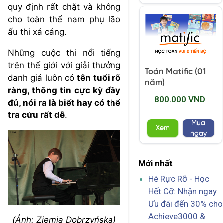
quy định rất chặt và không
cho toàn thể nam phụ lão
ấu thi xả cảng.
Những cuộc thi nổi tiếng
trên thế giới với giải thưởng
Toán Matific (01
danh giá luôn có
tên tuổi rõ
năm)
ràng, thông tin cực kỳ đầy
800.000 VND
đủ, nói ra là biết hay có thể
tra cứu rất dễ
.
Mua
Xem
ngay
Mới nhất
Hè Rực Rỡ - Học
Hết Cỡ: Nhận ngay
Ưu đãi đến 30% cho
Achieve3000 &
(Ảnh:
Ziemia Dobrzyńska
)