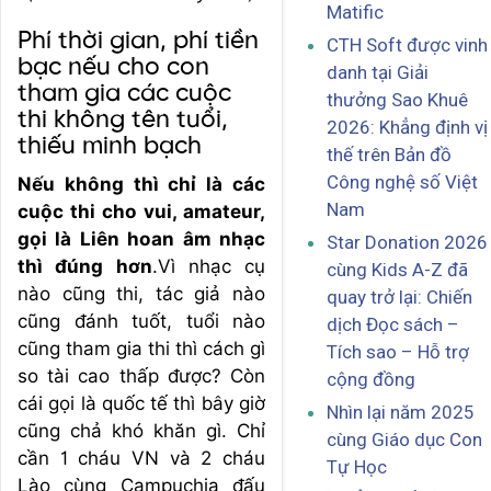
Matific
Phí thời gian, phí tiền
CTH Soft được vinh
bạc nếu cho con
danh tại Giải
tham gia các cuộc
thưởng Sao Khuê
thi không tên tuổi,
2026: Khẳng định vị
thiếu minh bạch
thế trên Bản đồ
Công nghệ số Việt
Nếu không thì chỉ là các
Nam
cuộc thi cho vui, amateur,
gọi là Liên hoan âm nhạc
Star Donation 2026
thì đúng hơn
.Vì nhạc cụ
cùng Kids A-Z đã
nào cũng thi, tác giả nào
quay trở lại: Chiến
cũng đánh tuốt, tuổi nào
dịch Đọc sách –
cũng tham gia thi thì cách gì
Tích sao – Hỗ trợ
so tài cao thấp được? Còn
cộng đồng
cái gọi là quốc tế thì bây giờ
Nhìn lại năm 2025
cũng chả khó khăn gì. Chỉ
cùng Giáo dục Con
cần 1 cháu VN và 2 cháu
Tự Học
Lào cùng Campuchia đấu