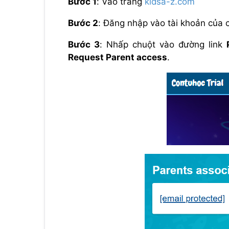
Bước 1
: Vào trang
kidsa-z.com
Bước 2
: Đăng nhập vào tài khoản của 
Bước 3
: Nhấp chuột vào đường link
Request Parent access
.