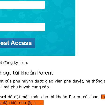
t đăng ký trên.
hoạt tài khoản Parent
ent của phụ huynh được giáo viên phê duyệt, hệ thống 
ail mà phụ huynh cung cấp.
ord
để đặt mật khẩu cho tài khoản Parent của bạn.
L
đặc biệt như @; !; - ...