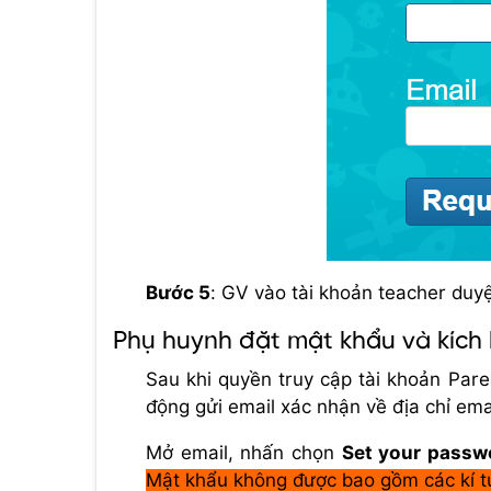
Bước 5
: GV vào tài khoản teacher duyệ
Phụ huynh đặt mật khẩu và kích 
Sau khi quyền truy cập tài khoản Par
động gửi email xác nhận về địa chỉ em
Mở email, nhấn chọn
Set your passw
Mật khẩu không được bao gồm các kí tự 