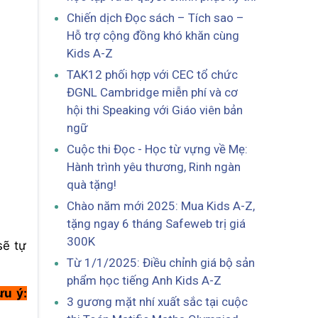
Chiến dịch Đọc sách – Tích sao –
Hỗ trợ cộng đồng khó khăn cùng
Kids A-Z
TAK12 phối hợp với CEC tổ chức
ĐGNL Cambridge miễn phí và cơ
hội thi Speaking với Giáo viên bản
ngữ
Cuộc thi Đọc - Học từ vựng về Mẹ:
Hành trình yêu thương, Rinh ngàn
quà tặng!
Chào năm mới 2025: Mua Kids A-Z,
tặng ngay 6 tháng Safeweb trị giá
300K
sẽ tự
Từ 1/1/2025: Điều chỉnh giá bộ sản
phẩm học tiếng Anh Kids A-Z
ưu ý:
3 gương mặt nhí xuất sắc tại cuộc