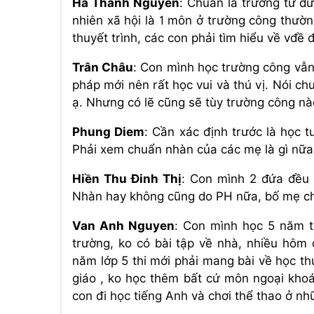
Hà Thanh Nguyen
: Chuẩn là trường tư đ
nhiên xã hội là 1 môn ở trường công thườn
thuyết trình, các con phải tìm hiểu về vđề đ
Trân Châu
: Con mình học trường công vẫ
pháp mới nên rất học vui và thú vị. Nói c
ạ. Nhưng có lẽ cũng sẽ tùy trường công nào 
Phung Diem
: Cần xác định trước là học t
Phải xem chuẩn nhàn của các mẹ là gì nữa
Hiền Thu Đinh Thị
: Con mình 2 đứa đều 
Nhàn hay không cũng do PH nữa, bố mẹ cho
Van Anh Nguyen
: Con mình học 5 năm t
trường, ko có bài tập về nhà, nhiều hôm
năm lớp 5 thi mới phải mang bài về học th
giáo , ko học thêm bất cứ môn ngoại khoá 
con đi học tiếng Anh và chơi thể thao ở nh