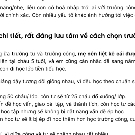
nặng/nhẹ, liệu con có hoà nhập trở lại với trường côn
lời chính xác. Còn nhiều yếu tố khác ảnh hưởng tới việc
 chi tiết, rất đáng lưu tâm về cách chọn tr
giữa trường tư và trường công,
mẹ nên liệt kê cái đư
hiện tại cháu 5 tuổi, và em cũng cân nhắc để sang nă
n đi học lớp tiền tiểu học.
iảng dậy tương đối giống nhau, vì đều học theo chuẩn 
ợng 50 cháu/ lớp, còn tư sẽ từ 25 cháu đổ xuống/ lớp.
n đề học vấn, giao bài tập, và thành tích, còn học tư cá
 học tập nhưng sẽ không bị đặt nặng vấn đề ép học.
n học tư sẽ ít bị ép đi học thêm hơn học trường công, cu
, vì giữa công và tư sẽ chênh nhau rất nhiều.