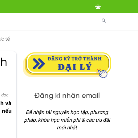
search
ực tế
nh
Đăng kí nhận email
t đọc
nh và
c nếu
Để nhận tài nguyên học tập, phương
pháp, khóa học miễn phí & các ưu đãi
mới nhất