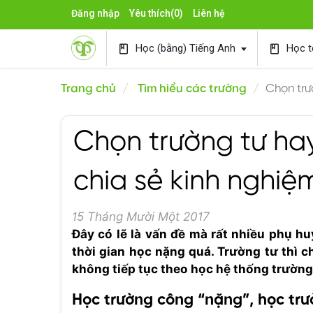
Đăng nhập
Yêu thích
(0)
Liên hệ
Học (bằng) Tiếng Anh
Học t
book
book
Trang chủ
Tìm hiểu các trường
Chọn trư
Chọn trường tư ha
chia sẻ kinh nghiệ
15 Tháng Mười Một 2017
Đây có lẽ là vấn đề mà rất nhiều phụ h
thời gian học nặng quá. Trường tư thì 
không tiếp tục theo học hệ thống trường
Học trường công “nặng”, học tr