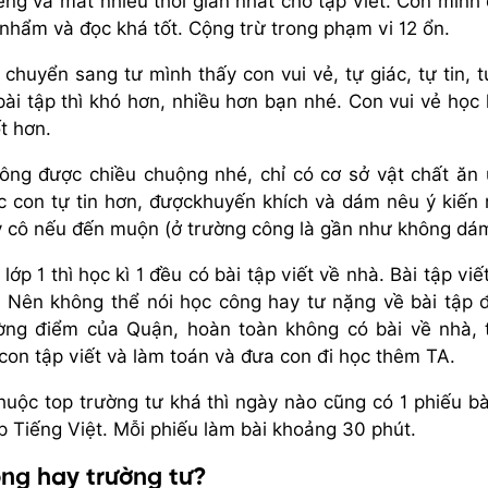
iếng và mất nhiều thời gian nhất cho tập viết. Con mình
nhẩm và đọc khá tốt. Cộng trừ trong phạm vi 12 ổn.
huyển sang tư mình thấy con vui vẻ, tự giác, tự tin, t
ài tập thì khó hơn, nhiều hơn bạn nhé. Con vui vẻ học
t hơn.
ông được chiều chuộng nhé, chỉ có cơ sở vật chất ăn
c con tự tin hơn, đượckhuyến khích và dám nêu ý kiến 
ầy cô nếu đến muộn (ở trường công là gần như không dá
ớp 1 thì học kì 1 đều có bài tập viết về nhà. Bài tập viế
. Nên không thể nói học công hay tư nặng về bài tập 
ờng điểm của Quận, hoàn toàn không có bài về nhà, 
con tập viết và làm toán và đưa con đi học thêm TA.
uộc top trường tư khá thì ngày nào cũng có 1 phiếu bà
ập Tiếng Việt. Mỗi phiếu làm bài khoảng 30 phút.
ông hay trường tư?