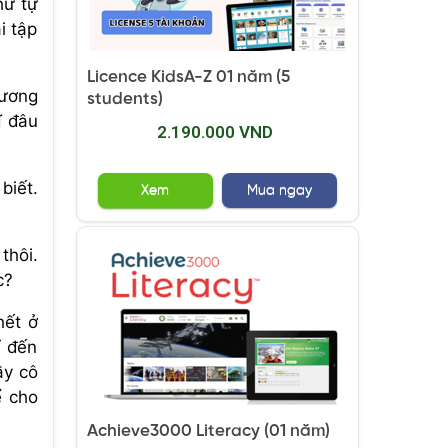
hư tự
i tập
Licence KidsA-Z 01 năm (5
hương
students)
ĩ đâu
2.190.000 VND
biết.
Xem
Mua ngay
thôi.
c?
hết ở
ỉ đến
ầy cô
ể cho
Achieve3000 Literacy (01 năm)