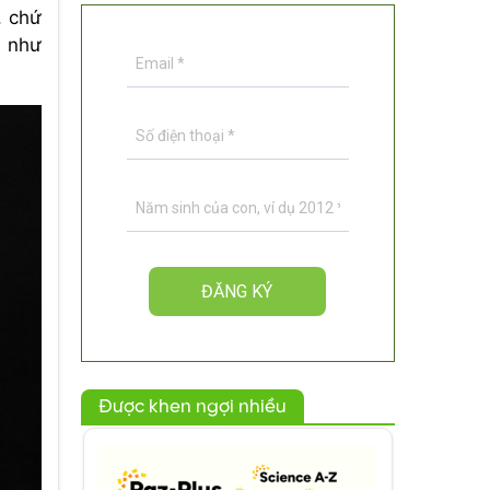
, chứ
ẹ như
Được khen ngợi nhiều