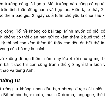
ến trường công là học ạ. Môi trường nào cũng có ngườ
 trên tinh thần đồng hành và hợp tác. Hiện tại e thấy 2
c thêm bao giờ. 2 ngày cuối tuần chủ yếu là chơi sau k
g công. Tối về không có bài tập. Mình muốn có giỏi c
 không có thời gian nên gửi cô kèm thêm 2 buổi thôi cò
kỳ thi hỏi con kèm thêm thì thấy con đều ổn hết thế là 
vọng của bố mẹ là chính.
và không đi học thêm, năm nay lớp 4 rồi nhưng mọi b
 bài trước thì con cũng tranh thủ giờ nghỉ làm luôn v
 thao và tiếng Anh.
rường tư
 trường tư không nhàn đâu bạn nhưng được cái nhiều
ủa Bộ bé còn học: math, music & drama, langugue, thể 