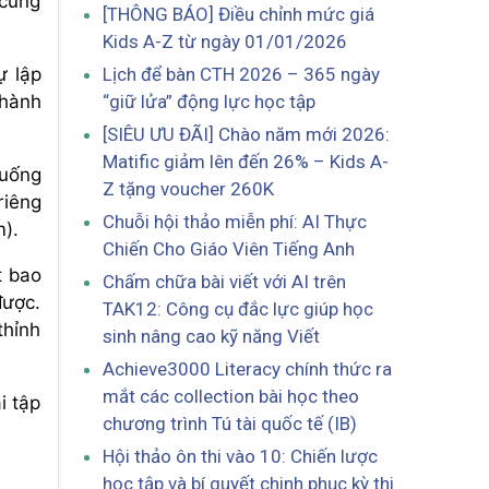
 cũng
[THÔNG BÁO] Điều chỉnh mức giá
Kids A-Z từ ngày 01/01/2026
Lịch để bàn CTH 2026 – 365 ngày
ự lập
“giữ lửa” động lực học tập
 hành
[SIÊU ƯU ĐÃI] Chào năm mới 2026:
Matific giảm lên đến 26% – Kids A-
 uống
Z tặng voucher 260K
riêng
Chuỗi hội thảo miễn phí: AI Thực
m).
Chiến Cho Giáo Viên Tiếng Anh
t bao
Chấm chữa bài viết với AI trên
được.
TAK12: Công cụ đắc lực giúp học
thỉnh
sinh nâng cao kỹ năng Viết
Achieve3000 Literacy chính thức ra
mắt các collection bài học theo
i tập
chương trình Tú tài quốc tế (IB)
Hội thảo ôn thi vào 10: Chiến lược
học tập và bí quyết chinh phục kỳ thi