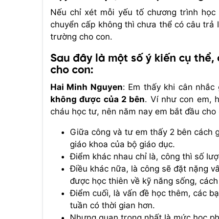
Nếu chỉ xét mỗi yếu tố chương trình học 
chuyển cấp không thì chưa thể có câu trả 
trường cho con.
Sau đây là một số ý kiến cụ thể,
cho con:
Hai Minh Nguyen
:
Em thấy khi cân nhắc 
không được của 2 bên
. Ví như con em, 
cháu học tư, nên năm nay em bắt đầu cho co
Giữa công và tư em thấy 2 bên cách g
giáo khoa của bộ giáo dục.
Điểm khác nhau chỉ là, công thì số lư
Điều khác nữa, là công sẽ đặt nặng vấ
được học thiên về kỹ năng sống, cách
Điểm cuối, là vấn đề học thêm, các bạ
tuần có thời gian hơn.
Nhưng quan trọng nhất là mức học phí