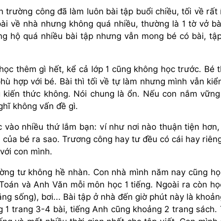
trường công đã làm luôn bài tập buổi chiều, tối về rất í
ài về nhà nhưng không quá nhiều, thường là 1 tờ vở bà
ng hộ quá nhiều bài tập nhưng vẫn mong bé có bài, tập
ọc thêm gì hết, kể cả lớp 1 cũng không học trước. Bé 
hù hợp với bé. Bài thì tối về tự làm nhưng mình vẫn kiể
g kiến thức không. Nói chung là ổn. Nếu con nắm vững
ghĩ không vấn đề gì.
vào nhiều thứ lắm bạn: ví như nơi nào thuận tiện hơn,
ch của bé ra sao. Trương công hay tư đều có cái hay riên
với con mình.
ường tư không hề nhàn. Con nhà mình năm nay cũng họ
 Toán và Anh Văn mỗi môn học 1 tiếng. Ngoài ra còn h
ăng sống), bơi... Bài tập ở nhà đến giờ phút này là khoản
g 1 trang 3-4 bài, tiếng Anh cũng khoảng 2 trang sách.