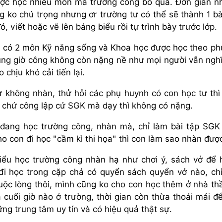
ược học nhiều môn mà trường công bỏ qua. Đơn giản n
g ko chú trọng nhưng ơr trường tư có thể sẽ thành 1 bà
ó, viết hoặc vẽ lên bảng biểu rồi tự trình bày trước lớp.
n có 2 môn Kỹ năng sống và Khoa học được học theo p
hung giờ công không còn nặng nề như mọi người vẫn ngh
chịu khó cải tiến lại.
ư không nhàn, thử hỏi các phụ huynh có con học tư thì 
 chứ công lập cứ SGK mà dạy thì không có nặng.
đang học trường công, nhàn mà, chỉ làm bài tập SGK 
 con đi học "cầm kì thi họa" thì con làm sao nhàn đượ
iểu học trường công nhàn hạ như chơi ý, sách vở để 
 đi học trong cặp chả có quyển sách quyển vở nào, ch
uộc lòng thôi, mình cũng ko cho con học thêm ở nhà th
cuối giờ nào ở trường, thời gian còn thừa thoải mái đ
ững trung tâm uy tín và có hiệu quả thật sự.