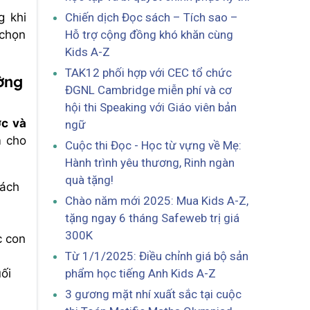
Chiến dịch Đọc sách – Tích sao –
g khi
Hỗ trợ cộng đồng khó khăn cùng
 chọn
Kids A-Z
TAK12 phối hợp với CEC tổ chức
ường
ĐGNL Cambridge miễn phí và cơ
hội thi Speaking với Giáo viên bản
ợc và
ngữ
m cho
Cuộc thi Đọc - Học từ vựng về Mẹ:
Hành trình yêu thương, Rinh ngàn
quà tặng!
sách
Chào năm mới 2025: Mua Kids A-Z,
tặng ngay 6 tháng Safeweb trị giá
300K
c con
Từ 1/1/2025: Điều chỉnh giá bộ sản
phẩm học tiếng Anh Kids A-Z
ối
3 gương mặt nhí xuất sắc tại cuộc