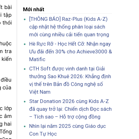
t bài
Mới nhất
i tập
[THÔNG BÁO] Raz-Plus (Kids A-Z)
 thói
cập nhật hệ thống phân loại sách
mới cùng nhiều cải tiến quan trọng
thuộc
Hè Rực Rỡ - Học Hết Cỡ: Nhận ngay
m tra
Ưu đãi đến 30% cho Achieve3000 &
 kiến
Matific
CTH Soft được vinh danh tại Giải
thưởng Sao Khuê 2026: Khẳng định
 điều
vị thế trên Bản đồ Công nghệ số
g của
Việt Nam
Star Donation 2026 cùng Kids A-Z
c lớp
đã quay trở lại: Chiến dịch Đọc sách
ọc âm
– Tích sao – Hỗ trợ cộng đồng
g hai
Nhìn lại năm 2025 cùng Giáo dục
 Tổng
Con Tự Học