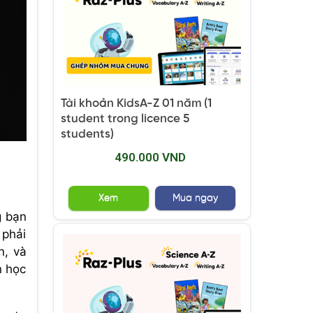
Tài khoản KidsA-Z 01 năm (1
student trong licence 5
students)
490.000 VND
Xem
Mua ngay
g bạn
 phải
n, và
n học