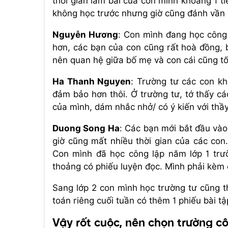
thời gian làm bài của con mình khoảng 1 t
không học trước nhưng giờ cũng đánh vần 
Nguyễn Hương
: Con mình đang học công c
hơn, các bạn của con cũng rất hoà đồng, b
nên quan hệ giữa bố mẹ và con cái cũng tố
Ha Thanh Nguyen
:
Trường tư các con kh
đảm bảo hơn thôi. Ở trường tư, tớ thấy cá
của mình, dám nhắc nhở/ có ý kiến với th
Duong Song Ha
:
Các bạn mới bắt đầu vào l
giờ cũng mất nhiều thời gian của các con
Con mình đã học công lập năm lớp 1 trư
thoảng có phiếu luyện đọc. Mình phải kèm 
Sang lớp 2 con mình học trường tư cũng th
toán riêng cuối tuần có thêm 1 phiếu bài t
Vậy rốt cuộc, nên chọn trường c