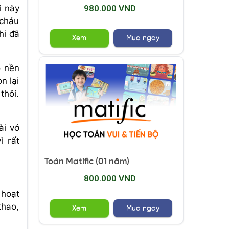
980.000 VND
i này
 cháu
hi đã
Xem
Mua ngay
ó nền
n lại
thôi.
ài vở
ì rất
Toán Matific (01 năm)
800.000 VND
 hoạt
thao,
Xem
Mua ngay