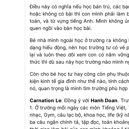
Điều này có nghĩa nếu học bán trú, các bạn 
hoặc không có bài thì con mình phải làm b
toán, và từ vựng tiếng Anh. Mình không ủ
quen ngồi vào bàn học bài.
Bé nhà mình ngoài học ở trường ra không h
dạng hiếu động, nên học trường tư có vẻ p
lại và luôn theo dõi xem con có nắm vữn
thức thì dù sau này học trường nào mình n
Còn cho bé học tư hay công còn phụ thuộc 
kiện kinh tế gia đình như thế nào, tính cá
nó, quan trọng là mình tìm trường phù hợp 
Carnation Le
:
Đồng ý với
Hanh Doan
. Tr
1. Ở trường mỗi ngày các môn Tiếng Việt,
nhạc, Gym, câu lạc bộ, khoa học, life (kỹ n
ba câu ngắn chính tả, tập đọc, toán khoản