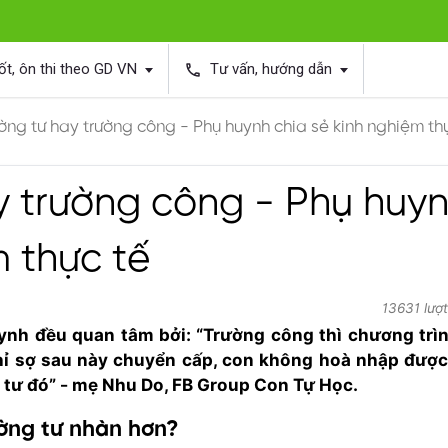
ốt, ôn thi theo GD VN
Tư vấn, hướng dẫn
phone
ờng tư hay trường công - Phụ huynh chia sẻ kinh nghiệm th
y trường công - Phụ huy
m thực tế
13631 lượ
uynh đều quan tâm bởi: “Trường công thì chương trì
chỉ sợ sau này chuyển cấp, con không hoà nhập đượ
 tư đó” - mẹ Nhu Do, FB Group Con Tự Học.
ường tư nhàn hơn?