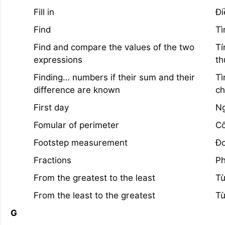
Fill in
Đi
Find
T
Find and compare the values of the two
Tí
expressions
th
Finding… numbers if their sum and their
Tì
difference are known
c
First day
Ng
Fomular of perimeter
Cô
Footstep measurement
Đo
Fractions
Ph
From the greatest to the least
Từ
From the least to the greatest
Từ
G