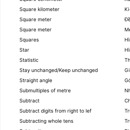
Square kilometer
Ki
Square meter
Đề
Square meter
Mé
Squares
Hì
Star
Hì
Statistic
Th
Stay unchanged/Keep unchanged
Gi
Straight angle
Gó
Submultiples of metre
Nh
Subtract
Ch
Subtract digits from right to lef
Tr
Subtracting whole tens
Tr