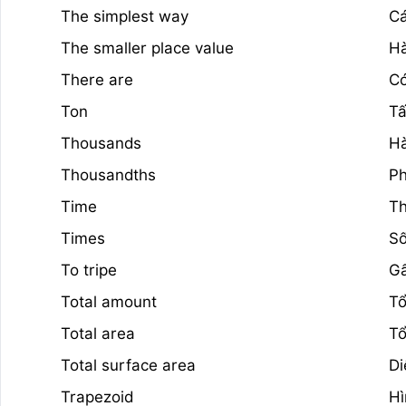
The simplest way
Cá
The smaller place value
Hà
There are
C
Ton
T
Thousands
Hà
Thousandths
Ph
Time
Th
Times
Số
To tripe
Gấ
Total amount
Tổ
Total area
Tổ
Total surface area
Di
Trapezoid
Hì