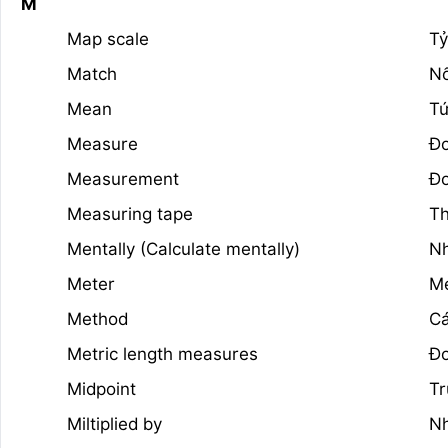
M
Map scale
Tỷ
Match
Nố
Mean
Tứ
Measure
Đo
Measurement
Đo
Measuring tape
Th
Mentally (Calculate mentally)
Nh
Meter
M
Method
Cá
Metric length measures
Đơ
Midpoint
Tr
Miltiplied by
Nh