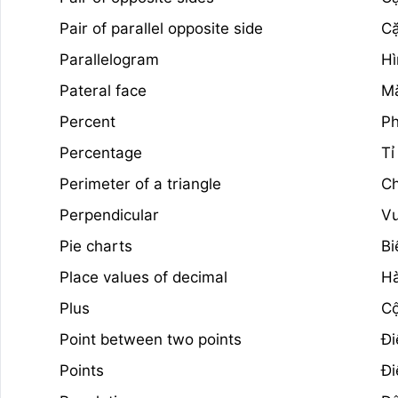
Pair of parallel opposite side
Cặ
Parallelogram
Hì
Pateral face
Mặ
Percent
Ph
Percentage
Tỉ
Perimeter of a triangle
Ch
Perpendicular
V
Pie charts
Bi
Place values of decimal
Hà
Plus
Cộ
Point between two points
Đi
Points
Đ