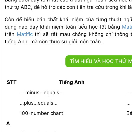
thứ tự ABC, đễ hỗ trợ các con tiện tra cứu trong khi 
Còn để hiểu bản chất khái niệm của từng thuật ngữ
dụng nào dạy khái niệm toán tiểu học tốt bằng
Mati
trên
Matific
thì sẽ rất mau chóng không chỉ thông 
tiếng Anh, mà còn thực sự giỏi môn toán.
TÌM HIỂU VÀ HỌC THỬ M
STT
Tiếng Anh
… minus…equals…
…
…plus…equals…
…
100-number chart
Bả
A