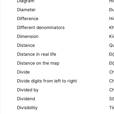
Diagram
Hì
Diameter
Đư
Difference
Hi
Different denominators
Kh
Dimension
Kí
Distance
Q
Distance in real life
Độ
Distance on the map
Độ
Divide
Ch
Divide digits from left to right
Ch
Divided by
Ch
Dividend
Số
Divisibility
Tí