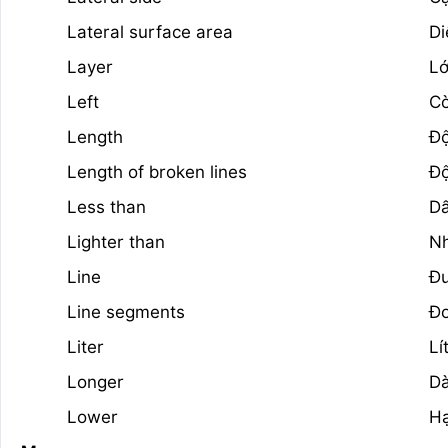
Lateral surface area
Di
Layer
L
Left
Cò
Length
Độ
Length of broken lines
Độ
Less than
Dấ
Lighter than
N
Line
Đư
Line segments
Đo
Liter
Lí
Longer
Dà
Lower
H