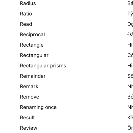
Radius
Bá
Ratio
Tỷ
Read
Đ
Reciprocal
Đ
Rectangle
Hì
Rectangular
Có
Rectangular prisms
Hì
Remainder
Số
Remark
Nh
Remove
B
Renaming once
Nh
Result
Kế
Review
Ôn