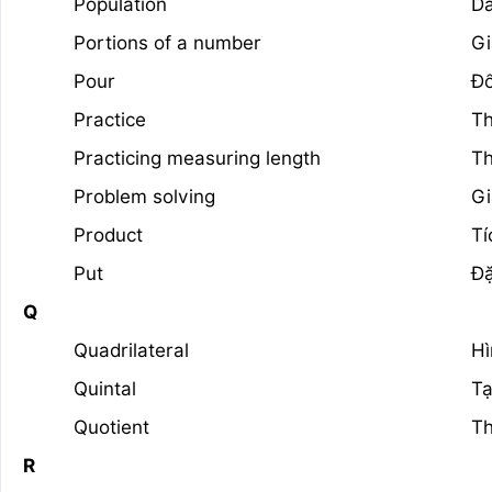
Population
Dâ
Portions of a number
Gi
Pour
Đổ
Practice
T
Practicing measuring length
Th
Problem solving
Gi
Product
Tí
Put
Đặ
Q
Quadrilateral
Hì
Quintal
T
Quotient
T
R