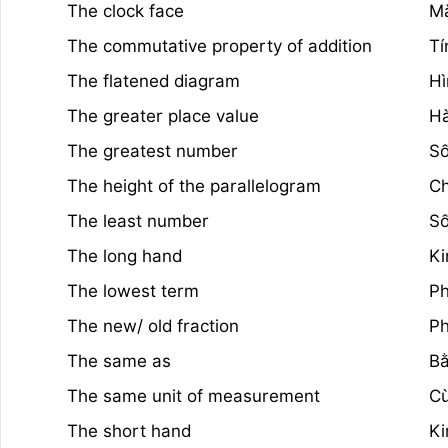
The clock face
Mặ
The commutative property of addition
Tí
The flatened diagram
Hì
The greater place value
H
The greatest number
Số
The height of the parallelogram
Ch
The least number
Số
The long hand
Ki
The lowest term
Ph
The new/ old fraction
Ph
The same as
B
The same unit of measurement
Cu
The short hand
Ki