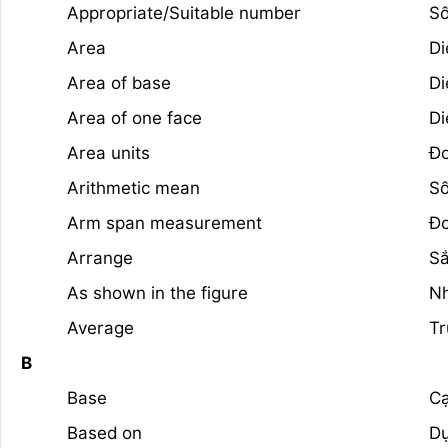
Appropriate/Suitable number
Số
Area
Di
Area of base
Di
Area of one face
Di
Area units
Đơ
Arithmetic mean
Số
Arm span measurement
Đo
Arrange
Sắ
As shown in the figure
Nh
Average
Tr
B
Base
Cạ
Based on
D