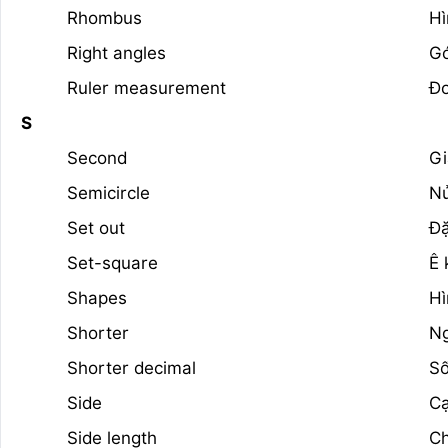
Rhombus
Hì
Right angles
G
Ruler measurement
Đo
S
Second
Gi
Semicircle
Nử
Set out
Đặ
Set-square
Ê 
Shapes
Hì
Shorter
N
Shorter decimal
Số
Side
C
Side length
Ch