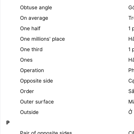
Obtuse angle
Gó
On average
Tr
One half
1 
One millions' place
Hà
One third
1 
Ones
Hà
Operation
Ph
Opposite side
Cạ
Order
Sắ
Outer surface
Mặ
Outside
Ở 
P
Pair of opposite sides
Cặ