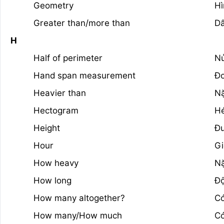
Geometry
Hì
Greater than/more than
Dấ
H
Half of perimeter
Nử
Hand span measurement
Đo
Heavier than
N
Hectogram
H
Height
Đ
Hour
Gi
How heavy
Nặ
How long
Độ
How many altogether?
Có
How many/How much
Có