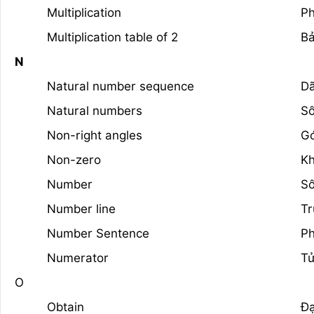
Multiplication
P
Multiplication table of 2
Bả
N
Natural number sequence
Dã
Natural numbers
Số
Non-right angles
Gó
Non-zero
Kh
Number
S
Number line
Tr
Number Sentence
Ph
Numerator
Tử
O
Obtain
Đạ