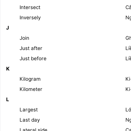
Intersect
Cắ
Inversely
Ng
J
Join
G
Just after
Li
Just before
Li
K
Kilogram
Ki
Kilometer
Ki
L
Largest
Lớ
Last day
Ng
Lateral side
C