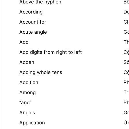
Above the hyphen
Bê
According
Dự
Account for
C
Acute angle
G
Add
T
Add digits from right to left
Cộ
Adden
Số
Adding whole tens
Cộ
Addition
Ph
Among
Tr
“and”
P
Angles
G
Application
Ứ