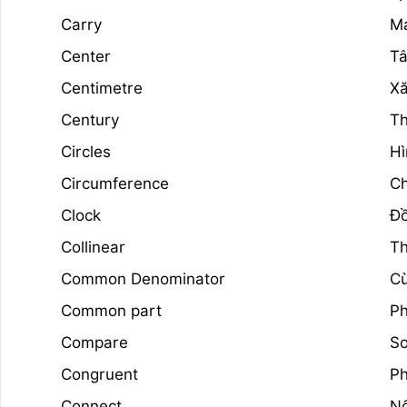
Carry
Ma
Center
T
Centimetre
Xă
Century
Th
Circles
Hì
Circumference
Ch
Clock
Đ
Collinear
T
Common Denominator
Cù
Common part
Ph
Compare
So
Congruent
Ph
Connect
Nố