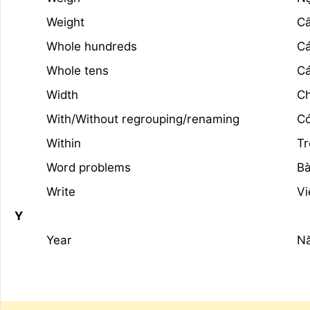
Weight
C
Whole hundreds
Cá
Whole tens
Cá
Width
Ch
With/Without regrouping/renaming
Có
Within
Tr
Word problems
Bà
Write
Vi
Y
Year
N