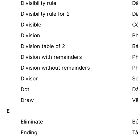
Divisibility rule
Dấ
Divisibility rule for 2
Dấ
Divisible
Có
Division
Ph
Division table of 2
Bả
Division with remainders
Ph
Division without remainders
Ph
Divisor
Số
Dot
D
Draw
V
E
Eliminate
Bỏ
Ending
Tậ