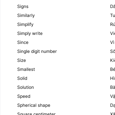
Signs
D
Similarly
Tư
Simplify
Rú
Simply write
Vi
Since
Vì
Single digit number
Số
Size
Kí
Smallest
Bé
Solid
Hì
Solution
Bà
Speed
Vậ
Spherical shape
Da
Square centimeter
Xă