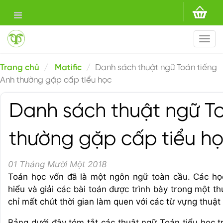
Togg
navi
Trang chủ
Matific
Danh sách thuật ngữ Toán tiếng
Anh thường gặp cấp tiểu học
Danh sách thuật ngữ To
thường gặp cấp tiểu h
01 Tháng Mười Một 2018
Toán học vốn đã là một ngôn ngữ toàn cầu. Các họ
hiểu và giải các bài toán được trình bày trong một th
chỉ mất chút thời gian làm quen với các từ vựng thuậ
Bảng dưới đây tóm tắt các thuật ngữ Toán tiểu học t