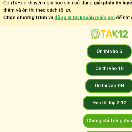
ConTuHoc khuyến nghị học sinh sử dụng
giải pháp ôn luy
thêm và ôn thi theo cách tối ưu.
Chọn chương trình
và
đăng kí tài khoản miễn phí
để bắt 
Ôn thi vào 6
Ôn thi vào 10
Ôn thi vào ĐH
Học tốt lớp 2-12
Chứng chỉ Tiếng Anh