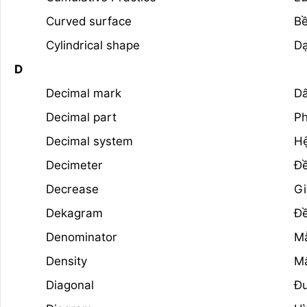
Curved surface
Bề
Cylindrical shape
Da
D
Decimal mark
Dấ
Decimal part
Ph
Decimal system
Hệ
Decimeter
Đề
Decrease
G
Dekagram
Đ
Denominator
M
Density
Mậ
Diagonal
Đ