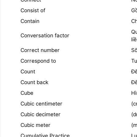
Consist of
G
Contain
C
Qu
Conversation factor
li
Correct number
Số
Correspond to
Tư
Count
Đ
Count back
Đ
Cube
Hì
Cubic centimeter
(c
Cubic decimeter
(d
Cubic meter
(m
Cumulative Practice
Lu