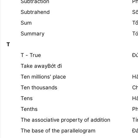
Subtraction
Ph
Subtrahend
Số
Sum
Tổ
Summary
Tó
T
T - True
Đ
Take awayBớt đi
Ten millions' place
Hà
Ten thousands
Ch
Tens
H
Tenths
P
The associative property of addition
Tí
The base of the parallelogram
Đá