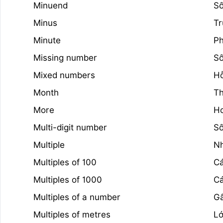
Minuend
Số
Minus
Tr
Minute
Ph
Missing number
Số
Mixed numbers
Hỗ
Month
T
More
H
Multi-digit number
Số
Multiple
N
Multiples of 100
Cá
Multiples of 1000
Cá
Multiples of a number
Gấ
Multiples of metres
Lớ