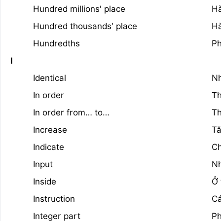
Hundred millions' place
Hà
Hundred thousands’ place
Hà
Hundredths
Ph
I
Identical
Nh
In order
Th
In order from… to…
Th
Increase
T
Indicate
Ch
Input
N
Inside
Ở 
Instruction
Cá
Integer part
P