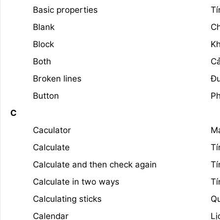
Basic properties
Tí
Blank
Ch
Block
Kh
Both
Cả
Broken lines
Đư
Button
P
C
Caculator
Má
Calculate
Tí
Calculate and then check again
Tí
Calculate in two ways
Tí
Calculating sticks
Qu
Calendar
Lị