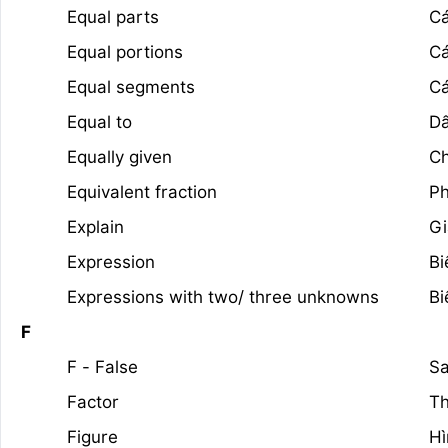
Equal parts
Cá
Equal portions
Cá
Equal segments
Cá
Equal to
D
Equally given
Ch
Equivalent fraction
Ph
Explain
Gi
Expression
Bi
Expressions with two/ three unknowns
Bi
F
F - False
Sa
Factor
Th
Figure
Hì