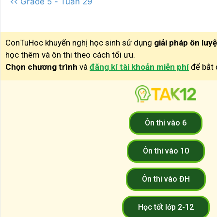
<< Grade 5 - Tuần 29
ConTuHoc khuyến nghị học sinh sử dụng
giải pháp ôn luy
học thêm và ôn thi theo cách tối ưu.
Chọn chương trình
và
đăng kí tài khoản miễn phí
để bắt 
Ôn thi vào 6
Ôn thi vào 10
Ôn thi vào ĐH
Học tốt lớp 2-12