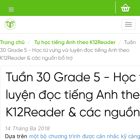
Togg
navi
Trang chủ
Tự học tiếng Anh theo K12Reader
Tuần
30 Grade 5 - Học từ vựng và luyện đọc tiếng Anh theo
K12Reader & các nguồn bổ trợ
Tuần 30 Grade 5 - Học 
luyện đọc tiếng Anh th
K12Reader & các nguồn
14 Tháng Ba 2018
Dựa trên
một bộ chương trình được cân nhắc kỹ càn