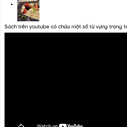
Sách trên youtube có chứa một số từ vựng trọng 