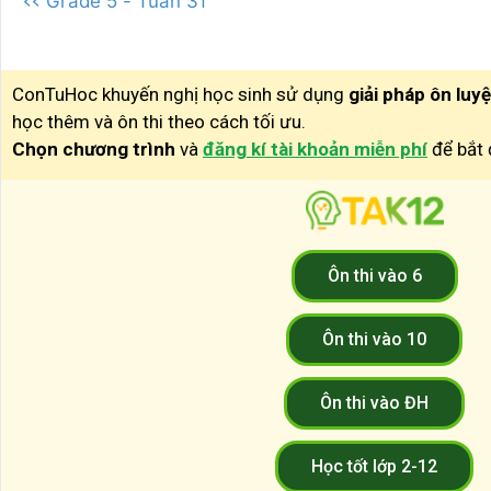
<< Grade 5 - Tuần 31
ConTuHoc khuyến nghị học sinh sử dụng
giải pháp ôn luy
học thêm và ôn thi theo cách tối ưu.
Chọn chương trình
và
đăng kí tài khoản miễn phí
để bắt 
Ôn thi vào 6
Ôn thi vào 10
Ôn thi vào ĐH
Học tốt lớp 2-12