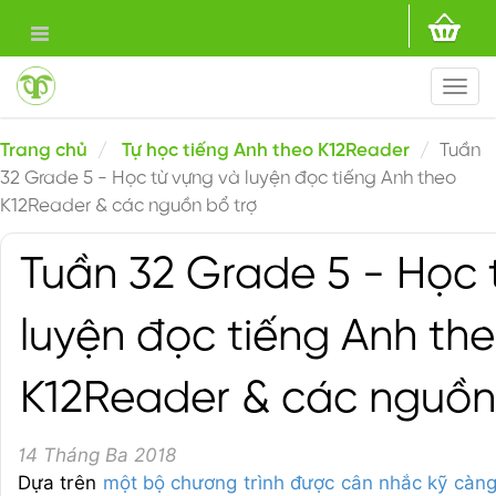
Togg
navi
Trang chủ
Tự học tiếng Anh theo K12Reader
Tuần
32 Grade 5 - Học từ vựng và luyện đọc tiếng Anh theo
K12Reader & các nguồn bổ trợ
Tuần 32 Grade 5 - Học 
luyện đọc tiếng Anh th
K12Reader & các nguồn
14 Tháng Ba 2018
Dựa trên
một bộ chương trình được cân nhắc kỹ càn