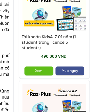
ể chỉ
ư vậy
Thiên
 Muon
ên đã
Tài khoản KidsA-Z 01 năm (1
student trong licence 5
students)
h phố
490.000 VND
hi mà
ắn có
Xem
Mua ngay
ều mà
 từng
t nữa
nhiều
 điển