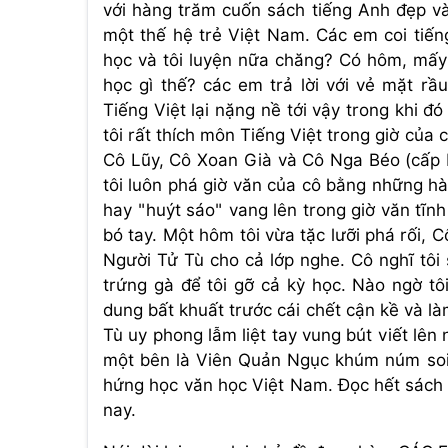
với hàng trăm cuốn sách tiếng Anh đẹp và
một thế hệ trẻ Việt Nam. Các em coi tiế
học và tôi luyện nữa chăng? Có hôm, mấy
học gì thế? các em trả lời với vẻ mặt r
Tiếng Việt lại nặng nề tới vậy trong khi 
tôi rất thích môn Tiếng Việt trong giờ của 
Cô Lũy, Cô Xoan Già và Cô Nga Béo (cấp II
tôi luôn phá giờ văn của cô bằng những hà
hay "huýt sáo" vang lên trong giờ văn tĩn
bó tay. Một hôm tôi vừa tặc lưỡi phá rối, C
Người Tử Tù cho cả lớp nghe. Cô nghĩ tôi
trứng gà để tôi gỡ cả kỳ học. Nào ngờ t
dung bất khuất trước cái chết cận kề và l
Tù uy phong lẫm liệt tay vung bút viết lê
một bên là Viên Quản Ngục khúm núm soi đ
hứng học văn học Việt Nam. Đọc hết sách 
nay.