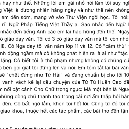
 hay như thế. Những lời em gái nhỏ nói làm tôi suy ng
ng Việt là đương nhiên hàng ngày và như thế nên khôn
 em đến sớm, mang vở vào Thư Viện ngồi học. Tôi hỏi
ầu rĩ: Ngữ Pháp Tiếng Việt Thầy ạ. Sao nhắc đến Ngữ
đó nhắc đến tiếng Anh các em lại hào hứng đến thế. Ngà
cô giáo dạy văn. Tôi có 3 cô giáo dạy văn mà tôi còn nhớ
I). Cô Nga dạy tôi văn năm lớp 11 và 12. Cô "căm thù" t
nh động ngầm mà cô không phát hiện ra là ai như "tặc 
h lặng. Cô biết tôi là thủ phạm nhưng không có chứng c
ô bèn gọi giật tôi đứng lên và nói: Em tóm tắt lại bài vă
 sẽ "chết đứng như Từ Hải" và đang chuẩn bị cho tôi 1
ôi vanh vách kể lại câu chuyện của Tử Tù Huấn Cao đ
àm nổi bật cảnh Cho Chữ trong ngục: Mà một bên là Ngư
n những dòng chữ thanh tao trong cái nơi ẩm thấp hôi há
èn. Cô bất ngờ lắm, khen tôi hết lời. Cũng từ đó tôi 
giao khoa, thuộc hết các tác phẩm, các bài thơ đến tậ