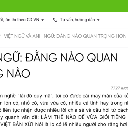
ốt, ôn thi theo GD VN
Tư vấn, hướng dẫn
phone
VIỆT NGỮ VÀ ANH NGỮ: ĐẰNG NÀO QUAN TRỌNG HƠ
 NGỮ: ĐẰNG NÀO QUAN
G NÀO
7727 lượ
m nghề "lái đò quy mã", tôi có được cái may mắn của k
 lớn có, nhỏ có, vừa vừa có, nhiều cá tính hay trong 
 liên tục nhận được nhiều lời chia sẻ và câu hỏi từ bách
 xoay quanh vấn đề: LÀM THẾ NÀO ĐỂ VỪA GIỎI TIẾN
 BẢN XỨ! Nói là lo có lẽ nhiều người cho rằng hơi