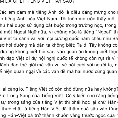
ÁC EM ĐÃ GHÉT TIẾNG VIỆT HAY SAO?
. Các em đam mê tiếng Anh đó là điều đáng mừng cho
ào tiếng Anh hóa Việt Nam. Tôi luôn mơ ước thấy một
thứ hai được sử dụng bắt buộc trong trường học, trong
là một Ngoại Ngữ nữa, vì chừng nào là tiếng "Ngoại" th
ời Việt ta sánh vai với mọi cường quốc năm châu như B
ợ hỏi đường mà dân ta không biết; Ta đi Tây không cò
 đường không biết hỏi sao, vào quán ăn không biết thự
 đạo Việt đi dự hội nghị quốc tế không còn rụt rè vì 
ãnh đạo thế giới mà vẫn vui vẻ nói cười với người ta, n
ể hiện quan ngại về các vấn đề mà hai nước cùng quan
lại càng lo. Tiếng Việt có còn chỗ đứng nữa hay không
 Sự Trong Sáng của Tiếng Việt. Có ý kiến cho rằng tiếng
ự trong sáng của tiếng Việt thì phải học lại chữ Hán-
 thực chất là tiếng Hán-Việt đã thấm quá sâu vào từn
dùng Hán-Việt đã trở thành khuôn vàng thước ngọc của 