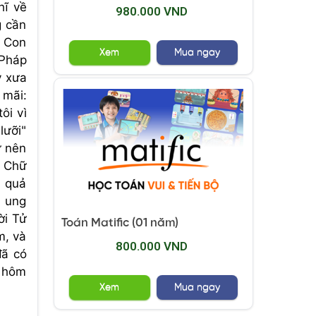
hĩ về
980.000 VND
g cần
: Con
Xem
Mua ngay
 Pháp
y xưa
 mãi:
ôi vì
lưỡi"
ứ nên
n Chữ
0 quả
ã ung
ời Tử
Toán Matific (01 năm)
m, và
800.000 VND
đã có
n hôm
Xem
Mua ngay