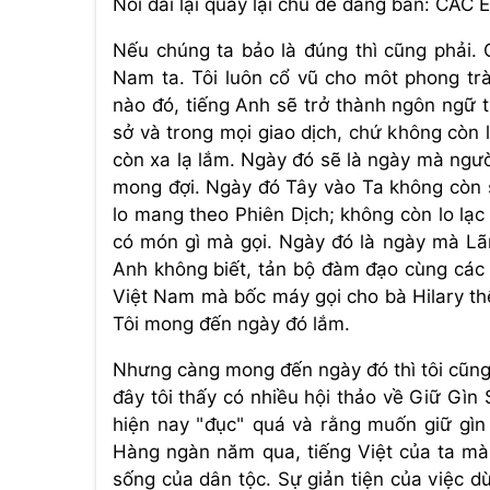
Nói dài lại quay lại chủ đề đang bàn: C
Nếu chúng ta bảo là đúng thì cũng phải
Nam ta. Tôi luôn cổ vũ cho môt phong tr
nào đó, tiếng Anh sẽ trở thành ngôn ngữ 
sở và trong mọi giao dịch, chứ không còn 
còn xa lạ lắm. Ngày đó sẽ là ngày mà ngư
mong đợi. Ngày đó Tây vào Ta không còn s
lo mang theo Phiên Dịch; không còn lo lạc
có món gì mà gọi. Ngày đó là ngày mà Lãnh
Anh không biết, tản bộ đàm đạo cùng các l
Việt Nam mà bốc máy gọi cho bà Hilary th
Tôi mong đến ngày đó lắm.
Nhưng càng mong đến ngày đó thì tôi cũng 
đây tôi thấy có nhiều hội thảo về Giữ Gìn
hiện nay "đục" quá và rằng muốn giữ gìn s
Hàng ngàn năm qua, tiếng Việt của ta mà
sống của dân tộc. Sự giản tiện của việc 