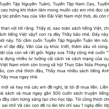
(Tuyển Tập Nguyễn Tuân), Tuyển Tập Nam Cao, Tuyể
g cao hứng khi thâm tâm mong muốn các em nhỏ đọc cá
 tác phẩm hay của Văn Đài Việt Nam một thời, dù còn 
han với tôi rằng: Thầy ơi, sao toàn sách tiếng Việt, ch
 sách tiếng Việt vậy? con ra đây Thầy bảo nhé. Đây này
ời này. Tôi cầm cuốn Tuyển Tập Nguyễn Tuân lên nói
 vĩ đại đấy. Văn của cụ khúc triết, thâm sâu vô cùng
Việt của con sẽ rất giỏi. Ngày xưa Thầy cũng mê cuốn 
a đựng nhiều tư tưởng cải cách và cách mạng của cụ
 Việt Nam mình còn trong xã hội Thực Dân Nửa Phong 
bảo, con chả thích đâu, Thầy mua nhiều sách tiếng An
, Thầy mua ngay nhé.
 mới và hay mà các em đề nghị, là tôi đi mua liền. Liề
nhà sách và mua ngay gần 500 cuốn sách truyện tiến
à đầy cảm hứng sáng tạo cho học tập. Tôi cũng thích ch
 sai nhỉ! Và các con đã rú lên khi chỉ sau 1 ngày đến lớ