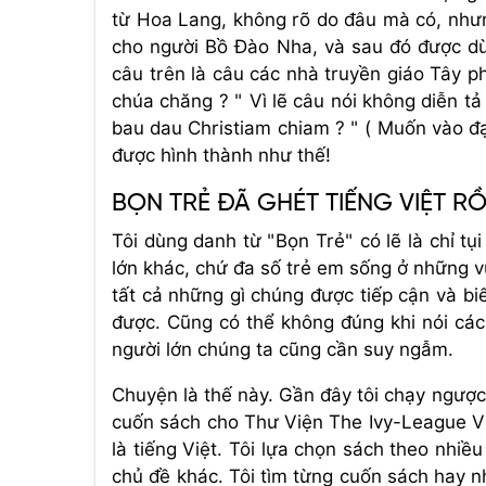
từ Hoa Lang, không rõ do đâu mà có, nhưn
cho người Bồ Đào Nha, và sau đó được dù
câu trên là câu các nhà truyền giáo Tây 
chúa chăng ? " Vì lẽ câu nói không diễn t
bau dau Christiam chiam ? " ( Muốn vào đạ
được hình thành như thế!
BỌN TRẺ ĐÃ GHÉT TIẾNG VIỆT RỒ
Tôi dùng danh từ "Bọn Trẻ" có lẽ là chỉ t
lớn khác, chứ đa số trẻ em sống ở những v
tất cả những gì chúng được tiếp cận và bi
được. Cũng có thể không đúng khi nói các 
người lớn chúng ta cũng cần suy ngẫm.
Chuyện là thế này. Gần đây tôi chạy ngược
cuốn sách cho Thư Viện The Ivy-League V
là tiếng Việt. Tôi lựa chọn sách theo nhi
chủ đề khác. Tôi tìm từng cuốn sách hay n