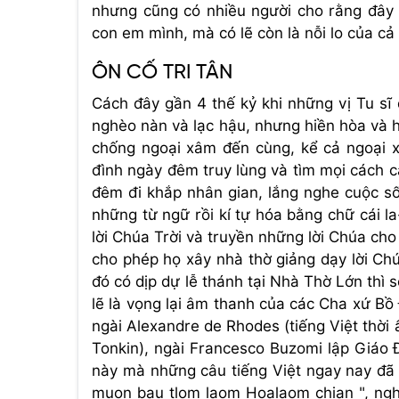
nhưng cũng có nhiều người cho rằng đây l
con em mình, mà có lẽ còn là nỗi lo của cả
ÔN CỐ TRI TÂN
Cách đây gần 4 thế kỷ khi những vị Tu sĩ 
nghèo nàn và lạc hậu, nhưng hiền hòa và h
chống ngoại xâm đến cùng, kể cả ngoại x
đình ngày đêm truy lùng và tìm mọi cách c
đêm đi khắp nhân gian, lắng nghe cuộc s
những từ ngữ rồi kí tự hóa bằng chữ cái l
lời Chúa Trời và truyền những lời Chúa cho
cho phép họ xây nhà thờ giảng dạy lời Ch
đó có dịp dự lễ thánh tại Nhà Thờ Lớn thì s
lẽ là vọng lại âm thanh của các Cha xứ Bồ
ngài Alexandre de Rhodes (tiếng Việt thời
Tonkin), ngài Francesco Buzomi lập Giáo 
này mà những câu tiếng Việt ngay nay đã d
muon bau tlom laom Hoalaom chian ", ng