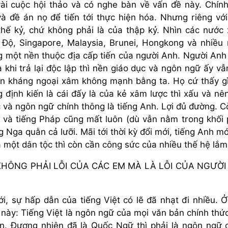
vài cuộc hội thảo và có nghe bàn về vấn đề này. Chín
à đề án nọ để tiến tới thực hiện hóa. Nhưng riêng với
thế kỷ, chứ không phải là của thập kỷ. Nhìn các nước
Độ, Singapore, Malaysia, Brunei, Hongkong và nhiều
ởng một nền thuộc địa cấp tiến của người Anh. Người An
 khi trả lại độc lập thì nền giáo dục và ngôn ngữ ấy vẫ
hần kháng ngoại xâm không mạnh bằng ta. Họ cứ thấy gì
ng định kiến là cái đấy là của kẻ xâm lược thì xấu và nên
c và ngôn ngữ chính thông là tiếng Anh. Lợi đủ đường. C
) và tiếng Pháp cũng mất luôn (dù vẫn nằm trong khối
 Nga quằn cả lưỡi. Mãi tới thời kỳ đổi mới, tiếng Anh mớ
 một dân tộc thì còn cần công sức của nhiều thế hệ lắm
KHÔNG PHẢI LỖI CỦA CÁC EM MÀ LÀ LỖI CỦA NGƯỜI
 sự hấp dẫn của tiếng Việt có lẽ đã nhạt đi nhiều. Ở
 này: Tiếng Việt là ngôn ngữ của mọi văn bản chính thứ
án. Đương nhiên đã là Quốc Ngữ thì phải là ngôn ngữ 