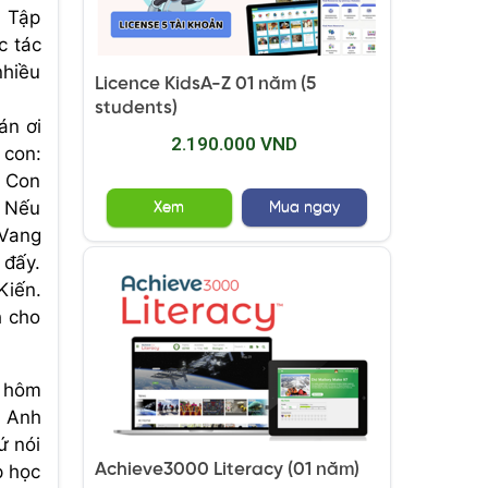
n Tập
c tác
nhiều
Licence KidsA-Z 01 năm (5
students)
án ơi
2.190.000 VND
 con:
. Con
. Nếu
Xem
Mua ngay
"Vang
 đấy.
Kiến.
h cho
n hôm
g Anh
ứ nói
Achieve3000 Literacy (01 năm)
p học