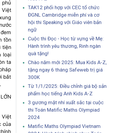
h phủ
TAK12 phối hợp với CEC tổ chức
 Việt
ĐGNL Cambridge miễn phí và cơ
 xung
hội thi Speaking với Giáo viên bản
 nước
ngữ
h đem
Cuộc thi Đọc - Học từ vựng về Mẹ:
n tồn
Hành trình yêu thương, Rinh ngàn
 tiện
quà tặng!
 loại
òn ta
Chào năm mới 2025: Mua Kids A-Z,
 pháp
tặng ngay 6 tháng Safeweb trị giá
i bắt
300K
.
Từ 1/1/2025: Điều chỉnh giá bộ sản
phẩm học tiếng Anh Kids A-Z
 LỚN
3 gương mặt nhí xuất sắc tại cuộc
thi Toán Matific Maths Olympiad
 Việt
2024
c của
Matific Maths Olympiad Vietnam
chính