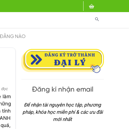
search
N ĐẰNG NÀO
Đăng kí nhận email
t đọc
ẻ làm
những
Để nhận tài nguyên học tập, phương
 tính
pháp, khóa học miễn phí & các ưu đãi
G ANH
mới nhất
 quá,