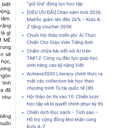
“giữ lửa” động lực học tập
 biết
Động,
[SIÊU ƯU ĐÃI] Chào năm mới 2026:
 lắm.
Matific giảm lên đến 26% – Kids A-
 rằng
Z tặng voucher 260K
là gì
Chuỗi hội thảo miễn phí: AI Thực
M MÊ
Chiến Cho Giáo Viên Tiếng Anh
trong
Chấm chữa bài viết với AI trên
ạn sẽ
TAK12: Công cụ đắc lực giúp học
học,
sinh nâng cao kỹ năng Viết
hương
Achieve3000 Literacy chính thức ra
 ngôn
mắt các collection bài học theo
 tinh
chương trình Tú tài quốc tế (IB)
ta đã
Hội thảo ôn thi vào 10: Chiến lược
n như
học tập và bí quyết chinh phục kỳ thi
Chiến dịch Đọc sách – Tích sao –
tiếng
Hỗ trợ cộng đồng khó khăn cùng
 muốn
Kids A-Z