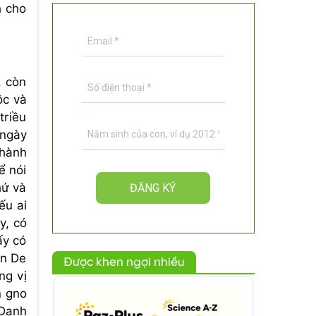
h cho
, còn
ộc và
triều
 ngày
thành
ể nói
hứ và
ếu ai
y, có
ấy có
on De
Được khen ngợi nhiều
ng vị
n gno
?Danh