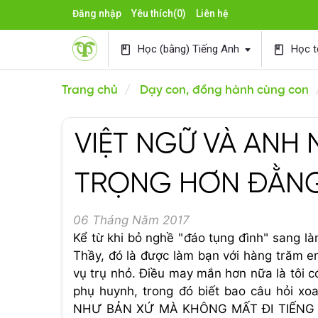
Đăng nhập
Yêu thích
(0)
Liên hệ
Học (bằng) Tiếng Anh
Học t
book
book
Trang chủ
Dạy con, đồng hành cùng con
VIỆT NGỮ VÀ ANH
TRỌNG HƠN ĐẰN
06 Tháng Năm 2017
Kể từ khi bỏ nghề "đáo tụng đình" sang là
Thầy, đó là được làm bạn với hàng trăm em
vụ trụ nhỏ. Điều may mắn hơn nữa là tôi có
phụ huynh, trong đó biết bao câu hỏi
NHƯ BẢN XỨ MÀ KHÔNG MẤT ĐI TIẾNG VIỆT