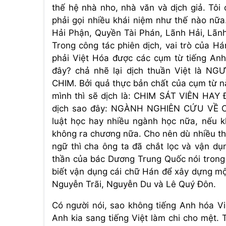
thế hệ nhà nho, nhà văn và dịch giả. Tôi 
phải gọi nhiều khái niệm như thế nào nữ
Hải Phận, Quyền Tài Phán, Lãnh Hải, Lãnh 
Trong công tác phiên dịch, vai trò của Há
phải Việt Hóa được các cụm từ tiếng Anh
đây? chả nhẽ lại dịch thuần Việt l
CHIM. Bởi quả thực bản chất của cụm từ nà
mình thì sẽ dịch là: CHIM SÁT VIÊN HAY
dịch sao đây: NGÀNH NGHIÊN CỨU VỀ C
luật học hay nhiều ngành học nữa, nếu k
không ra chương nữa. Cho nên dù nhiều th
ngữ thì cha ông ta đã chắt lọc và vận dụ
thần của bác Dương Trung Quốc nói trong 
biết vận dụng cái chữ Hán để xây dựng một
Nguyễn Trãi, Nguyễn Du và Lê Quý Đôn.
Có người nói, sao không tiếng Anh hóa Việ
Anh kia sang tiếng Việt làm chi cho mệt.