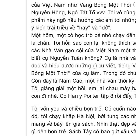
của Việt Nam như Vang Bóng Một Thời 
Nguyên Hồng, Ngô Tất Tố vvv. Tôi vô cùn
phẩm này ngõ hầu hướng các em tới những
ý kiến trái triều về "hay" và "dở".
Một hôm, một cô học trò bé nhỏ chạy đến t
là chán. Tôi hỏi: sao con lại không thích
các Nhà Văn gạo cội của Việt Nam một th
biết cụ Nguyễn Tuân không? Cụ là nhà văn
đọc và hiểu được những gì cụ viết, tiếng 
Bóng Một Thời" của cụ lắm. Trong đó chứ
Còn đây là Nam Cao, một nhà văn thời kỳ
Tôi giảng giải một hồi, em lại chau mày 
con đi nhé. Có Harry Porter tập 8 rồi đấy
Tôi vốn yêu và chiều bọn trẻ. Có cuốn nào
đó, tôi chạy khắp Hà Nội, bới tung các 
mang về bày lên giá sách. Nhìn thật đẹp v
gì đến bọn trẻ. Sách Tây có bao giờ xấu và