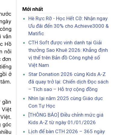
Mới nhất
 nước
Hè Rực Rỡ - Học Hết Cỡ: Nhận ngay
 ngày
Ưu đãi đến 30% cho Achieve3000 &
 công
Matific
ì vẫn
CTH Soft được vinh danh tại Giải
ác Hồ
thưởng Sao Khuê 2026: Khẳng định
n nỗi
vị thế trên Bản đồ Công nghệ số
c đơn
Việt Nam
tiếng
Star Donation 2026 cùng Kids A-Z
gồi ở
đã quay trở lại: Chiến dịch Đọc sách
 tâm.
– Tích sao – Hỗ trợ cộng đồng
Nhìn lại năm 2025 cùng Giáo dục
? gần
Con Tự Học
 Việt
[THÔNG BÁO] Điều chỉnh mức giá
Việt.
Kids A-Z từ ngày 01/01/2026
g góc
Lịch để bàn CTH 2026 – 365 ngày
nhiều