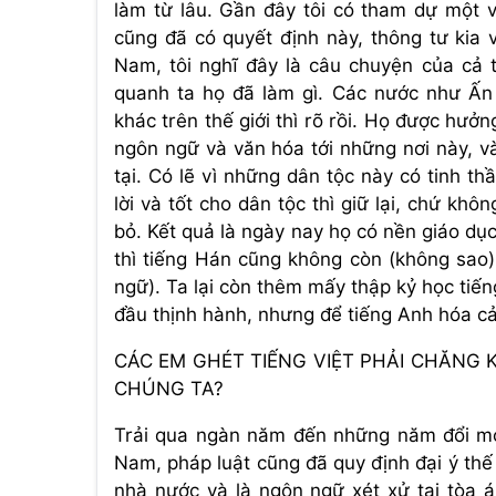
làm từ lâu. Gần đây tôi có tham dự một 
cũng đã có quyết định này, thông tư kia v
Nam, tôi nghĩ đây là câu chuyện của cả 
quanh ta họ đã làm gì. Các nước như Ấn 
khác trên thế giới thì rõ rồi. Họ được hư
ngôn ngữ và văn hóa tới những nơi này, và
tại. Có lẽ vì những dân tộc này có tinh t
lời và tốt cho dân tộc thì giữ lại, chứ khô
bỏ. Kết quả là ngày nay họ có nền giáo dụ
thì tiếng Hán cũng không còn (không sao
ngữ). Ta lại còn thêm mấy thập kỷ học tiếng
đầu thịnh hành, nhưng để tiếng Anh hóa cả
CÁC EM GHÉT TIẾNG VIỆT PHẢI CHĂNG 
CHÚNG TA?
Trải qua ngàn năm đến những năm đổi mới,
Nam, pháp luật cũng đã quy định đại ý thế
nhà nước và là ngôn ngữ xét xử tại tòa 