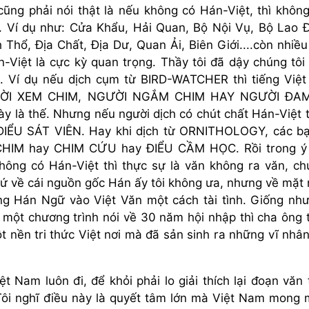
cũng phải nói thật là nếu không có Hán-Việt, thì không
a. Ví dụ như: Cửa Khẩu, Hải Quan, Bộ Nội Vụ, Bộ Lao 
Thổ, Địa Chất, Địa Dư, Quan Ải, Biên Giới....còn nhiều
n-Việt là cực kỳ quan trọng. Thầy tôi đã dậy chúng tôi
. Ví dụ nếu dịch cụm từ BIRD-WATCHER thì tiếng Việt 
à NGƯỜI XEM CHIM, NGƯỜI NGẮM CHIM HAY NGƯỜI ĐA
y là thế. Nhưng nếu người dịch có chút chất Hán-Việt 
 ĐIỂU SÁT VIÊN. Hay khi dịch từ ORNITHOLOGY, các b
HIM hay CHIM CỨU hay ĐIỂU CẦM HỌC. Rồi trong ý 
hông có Hán-Việt thì thực sự là văn không ra văn, c
ứ về cái nguồn gốc Hán ấy tôi không ưa, nhưng về mặt
ng Hán Ngữ vào Việt Văn một cách tài tình. Giống như
một chương trình nói về 30 năm hội nhập thì cha ông 
 nền tri thức Việt nơi mà đã sản sinh ra những vĩ nhâ
t Nam luôn đi, để khỏi phải lo giải thích lại đoạn văn 
 Tôi nghĩ điều này là quyết tâm lớn mà Việt Nam mong