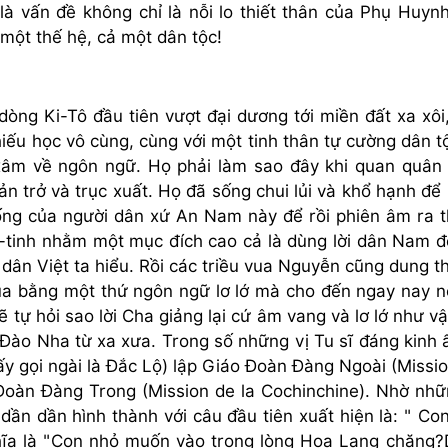
à vấn đề không chỉ là nỗi lo thiết thân của Phụ Huyn
 một thế hệ, cả một dân tộc!
dòng Ki-Tô đầu tiên vượt đại dương tới miền đất xa xôi
iếu học vô cùng, cùng với một tinh thân tự cường dân t
âm về ngôn ngữ. Họ phải làm sao đây khi quan quân 
ản trở và trục xuất. Họ đã sống chui lủi và khổ hạnh để
ống của người dân xứ An Nam này để rồi phiên âm ra 
a-tinh nhằm một mục đích cao cả là dùng lời dân Nam đ
 dân Việt ta hiểu. Rồi các triều vua Nguyễn cũng dung t
úa bằng một thứ ngôn ngữ lơ lớ mà cho đến ngay nay n
ẽ tự hỏi sao lời Cha giảng lại cứ âm vang và lơ lớ như vậ
 Đào Nha từ xa xưa. Trong số những vị Tu sĩ đáng kinh 
 ấy gọi ngài là Đắc Lộ) lập Giáo Đoàn Đàng Ngoài (Missi
Đoàn Đàng Trong (Mission de la Cochinchine). Nhờ nhữ
ần dần hình thành với câu đầu tiên xuất hiện là: " Co
hĩa là "Con nhỏ muốn vào trong lòng Hoa Lang chăng