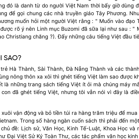
g đó là danh từ do người Việt Nam thời bấy giờ dùng đ
ng để gọi chung các nhà truyền giáo Tây Phương. Nh
phương muốn hỏi một người Việt rằng : " Muốn vào đạo 
ả được rõ ý nên Linh mục Buzomi đã sữa lại như sau : "
o Christiang chăng ?). Đấy những câu tiếng Việt đầu ti
I SAO?
ụi trẻ Hà Thành, Sài Thành, Đà Nẵng Thành và các thàn
ùng nông thôn xa xôi thì ghét tiếng Việt làm sao được k
ết là những trang sách tiếng Việt ít ỏi mà chúng máy m
con đã ghét tiếng Việt, nhưng tôi vẫn nói vì đây là đi
 xuôi vận động và bỏ tiền túi ra hàng trăm triệu để mua
ietnam. Trong số hàng ngàn cuốn sách thì phải đến mộ
ều chủ đề: Lịch sử, Văn Học, Kinh Tế-Luật, Khoa Học và 
hư Đại Việt Sử Ký Toàn Thư, các tác phẩm văn học kinh