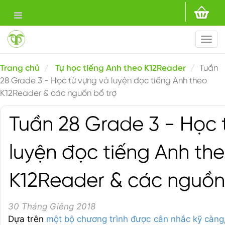
Togg
navi
Trang chủ
Tự học tiếng Anh theo K12Reader
Tuần
28 Grade 3 - Học từ vựng và luyện đọc tiếng Anh theo
K12Reader & các nguồn bổ trợ
Tuần 28 Grade 3 - Học 
luyện đọc tiếng Anh th
K12Reader & các nguồn
30 Tháng Giêng 2018
Dựa trên
một bộ chương trình được cân nhắc kỹ càng