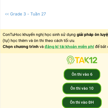
<< Grade 3 - Tuần 27
ConTuHoc khuyến nghị học sinh sử dụng
giải pháp ôn luy
(tự) học thêm và ôn thi theo cách tối ưu.
Chọn chương trình
và
đăng kí tài khoản miễn phí
để bắt 
Ôn thi vào 6
Ôn thi vào 10
Ôn thi vào ĐH