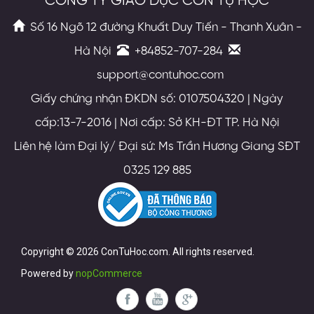
CÔNG TY GIÁO DỤC CON TỰ HỌC
Số 16 Ngõ 12 đường Khuất Duy Tiến - Thanh Xuân -
Hà Nội
+84852-707-284
support@contuhoc.com
Giấy chứng nhận ĐKDN số: 0107504320 | Ngày
cấp:13-7-2016 | Nơi cấp: Sở KH-ĐT TP. Hà Nội
Liên hệ làm Đại lý/ Đại sứ: Ms Trần Hương Giang SĐT
0325 129 885
Copyright © 2026 ConTuHoc.com. All rights reserved.
Powered by
nopCommerce